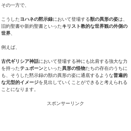
その一方で、
こうした
ヨハネの黙示録
において登場する
獣の異形の姿
は、
旧約聖書や新約聖書といった
キリスト教的な世界観の外側の
世界
、
例えば、
古代ギリシア神話
において登場する神にも比肩する強大な力
を持った
テュポーン
といった
異形の怪物
たちの存在のうちに
も、そうした黙示録の獣の異形の姿に通底するような
普遍的
な元型的イメージ
を見出していくことができると考えられる
ことになります。
スポンサーリンク