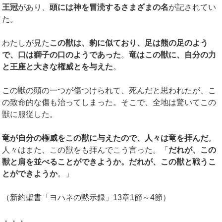
王冠
があり、
頭には神を冒涜するさまざまの名
が記されてい
た。
わたしが見た
この獣は、豹に似ており、足は熊の足のよう
で、口は獅子の口のようであった
。
竜はこの獣に、自分の力
と王座と大きな権威とを与えた
。
この獣の頭の一つが傷つけられて、死んだと思われたが、こ
の致命的な傷も治ってしまった。そこで、全地は驚いてこの
獣に服従した。
竜が自分の権威をこの獣に与えたので、人々は竜を拝んだ
。
人々はまた、この獣をも拝んでこう言った。「
だれが、この
獣と肩を並べることができようか。だれが、この獣と戦うこ
とができようか
。」
（新約聖書「ヨハネの黙示録」13章1節～4節）
・・・