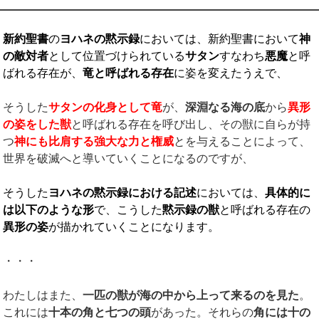
新約聖書
の
ヨハネの黙示録
においては、新約聖書において
神
の敵対者
として位置づけられている
サタン
すなわち
悪魔
と呼
ばれる存在が、
竜と呼ばれる存在
に姿を変えたうえで、
そうした
サタンの化身として竜
が、
深淵なる海の底
から
異形
の姿をした獣
と呼ばれる存在を呼び出し、その獣に自らが持
つ
神にも比肩する強大な力と権威
とを与えることによって、
世界を破滅へと導いていくことになるのですが、
そうした
ヨハネの黙示録における記述
においては、
具体的に
は以下のような形
で、こうした
黙示録の獣
と呼ばれる存在の
異形の姿
が描かれていくことになります。
・・・
わたしはまた、
一匹の獣が海の中から上って来るのを見た
。
これには
十本の角と七つの頭
があった。それらの
角には十の