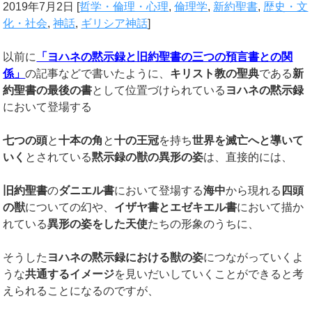
2019年7月2日
[
哲学・倫理・心理
,
倫理学
,
新約聖書
,
歴史・文
化・社会
,
神話
,
ギリシア神話
]
以前に
「ヨハネの黙示録と旧約聖書の三つの預言書との関
係」
の記事などで書いたように、
キリスト教の聖典
である
新
約聖書の最後の書
として位置づけられている
ヨハネの黙示録
において登場する
七つの頭
と
十本の角
と
十の王冠
を持ち
世界を滅亡へと導いて
いく
とされている
黙示録の獣の異形の姿
は、直接的には、
旧約聖書
の
ダニエル書
において登場する
海中
から現れる
四頭
の獣
についての幻や、
イザヤ書とエゼキエル書
において描か
れている
異形の姿をした天使
たちの形象のうちに、
そうした
ヨハネの黙示録における獣の姿
につながっていくよ
うな
共通するイメージ
を見いだいしていくことができると考
えられることになるのですが、