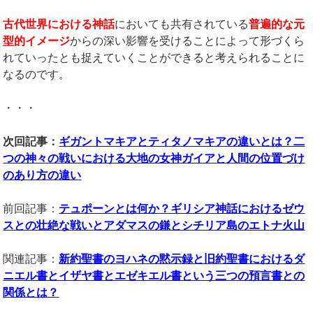
古代世界における神話
においても共有されている
普遍的な元
型的イメージ
からの深い影響を受けることによって形づくら
れていったとも捉えていくことができると考えられることに
なるのです。
・・・
次回記事：
ギガントマキアとティタノマキアの違いとは？二
つの神々の戦いにおける大地の女神ガイアと人間の位置づけ
のあり方の違い
前回記事：
テュポーンとは何か？ギリシア神話におけるゼウ
スとの壮絶な戦いとアダマスの鎌とシチリア島のエトナ火山
関連記事：
新約聖書のヨハネの黙示録と旧約聖書におけるダ
ニエル書とイザヤ書とエゼキエル書という三つの預言書との
関係とは？