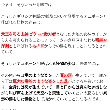
つまり、そういった意味では、
こうした
ギリシア神話
の物語において登場する
テュポーン
と
呼ばれる怪物の存在は、
天空を司る主神ゼウスの敵対者
となった大地の女神ガイアか
ら力を与えられることによって、
タルタロス
すなわち
暗黒や
深淵
とも呼ばれる
地の底
からその姿を現すことになるとされ
ていて、
そうした
テュポーン
と呼ばれる
怪物の姿
は、具体的には、
その体からは
竜のような姿
をした
百の頭
が生えていて、腰か
ら下は
巨大な毒蛇のような姿をした足
がとぐろを巻いてお
り、
全身には羽が生えていて
、
目と口からは炎を吐き出し
な
がら
叫び声を上げて天空へと突進していく
という恐ろしい
異
形の姿をした怪物
として描かれていくことになるのです。