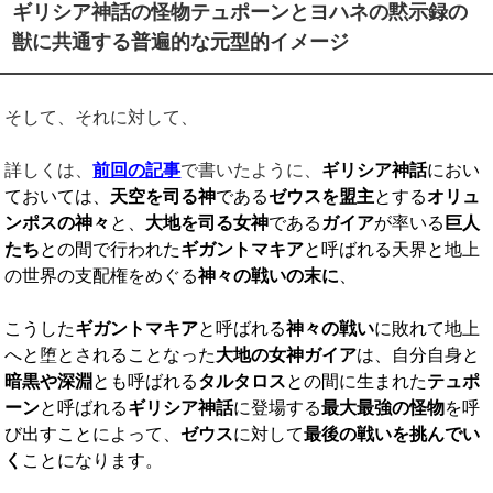
ギリシア神話の怪物テュポーンとヨハネの黙示録の
獣に共通する普遍的な元型的イメージ
そして、それに対して、
詳しくは、
前回の記事
で書いたように、
ギリシア神話
におい
ておいては、
天空を司る神
である
ゼウスを盟主
とする
オリュ
ンポスの神々
と、
大地を司る女神
である
ガイア
が率いる
巨人
たち
との間で行われた
ギガントマキア
と呼ばれる天界と地上
の世界の支配権をめぐる
神々の戦いの末に
、
こうした
ギガントマキア
と呼ばれる
神々の戦い
に敗れて地上
へと堕とされることなった
大地の女神ガイア
は、自分自身と
暗黒や深淵
とも呼ばれる
タルタロス
との間に生まれた
テュポ
ーン
と呼ばれる
ギリシア神話
に登場する
最大最強の怪物
を呼
び出すことによって、
ゼウス
に対して
最後の戦いを挑んでい
く
ことになります。