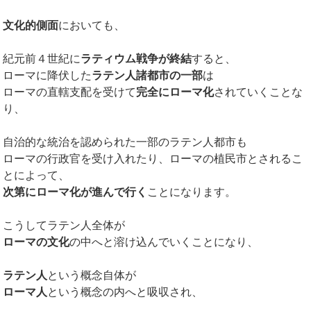
文化的側面
においても、
紀元前４世紀に
ラティウム戦争が終結
すると、
ローマに降伏した
ラテン人諸都市の一部
は
ローマの直轄支配を受けて
完全にローマ化
されていくことな
り、
自治的な統治を認められた一部のラテン人都市も
ローマの行政官を受け入れたり、ローマの植民市とされるこ
とによって、
次第にローマ化が進んで行く
ことになります。
こうしてラテン人全体が
ローマの文化
の中へと溶け込んでいくことになり、
ラテン人
という概念自体が
ローマ人
という概念の内へと吸収され、