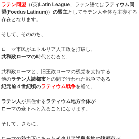
ラテン同盟
（(英)
Latin League
、ラテン語では
ラティウム同
盟
(
Foedus Latinum
)）
の盟主
としてラテン人全体を主導する
存在となります。
そして、そののち、
ローマ市民がエトルリア人王政を打破し、
共和政ローマ
の時代となると、
共和政ローマと、旧王政ローマの残党を支持する
他の
ラテン人諸都市
との間で行われた戦争である
紀元前４世紀頃
の
ラティウム戦争
を経て、
ラテン人
が居住する
ラティウム地方全体
が
ローマの傘下へと入ることになります。
そして、さらに、
ローマの勢力下にあった
イタリア半島各地の諸都市
が