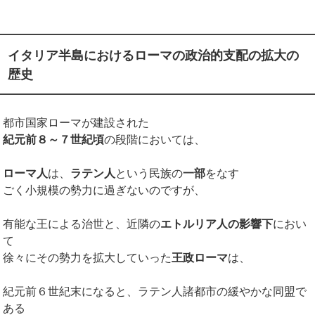
イタリア半島におけるローマの政治的支配の拡大の
歴史
都市国家ローマが建設された
紀元前８～７世紀頃
の段階においては、
ローマ人
は、
ラテン人
という民族の
一部
をなす
ごく小規模の勢力に過ぎないのですが、
有能な王による治世と、近隣の
エトルリア人の影響下
におい
て
徐々にその勢力を拡大していった
王政ローマ
は、
紀元前６世紀末になると、ラテン人諸都市の緩やかな同盟で
ある