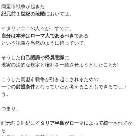
同盟市戦争が起きた
紀元前１世紀の段階
においては、
イタリア全土の人々が、すでに、
自分は本来はローマ人であるべき
である
という認識を当然のように持っていて、
そうした
自己認識
や
帰属意識
に
現実の法的な規定と権利を一致させようとしたことが
こうした同盟市戦争が引き起こされるための
一つの
前提条件
となっていたと考えることもできるでしょ
う。
つまり、
紀元前３世紀に
イタリア半島がローマによって統一
されてか
ら