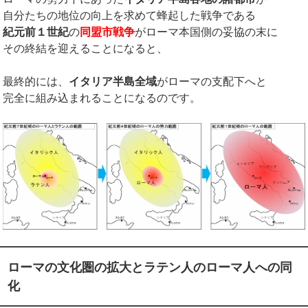
自分たちの地位の向上を求めて蜂起した戦争である
紀元前１世紀
の
同盟市戦争
がローマ本国側の妥協の末に
その終結を迎えることになると、
最終的には、
イタリア半島全域
がローマの支配下へと
完全に組み込まれることになるのです。
ローマの文化圏の拡大とラテン人のローマ人への同
化