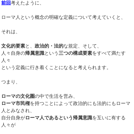
前回
考えたように、
ローマ人という概念の明確な定義について考えていくと、
それは、
文化的要素
と、
政治的・法的
な規定、そして、
人々自身の
帰属意識
という
三つの構成要素
をすべて満たす
人々
という定義に行き着くことになると考えられます。
つまり、
ローマの文化圏
の中で生活を営み、
ローマ市民権
を持つことによって政治的にも法的にもローマ
人とみなされ、
自分自身が
ローマ人であるという帰属意識
を互いに有する
人々が