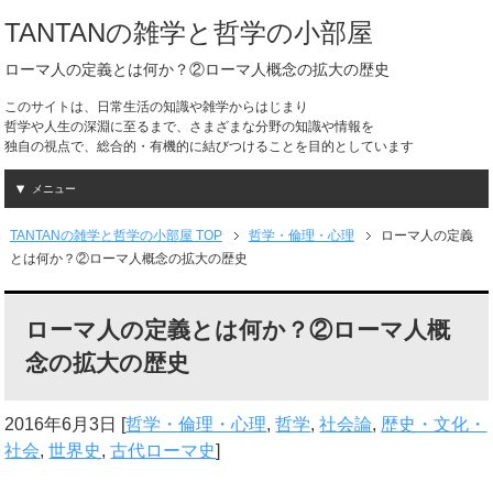
TANTANの雑学と哲学の小部屋
ローマ人の定義とは何か？②ローマ人概念の拡大の歴史
このサイトは、日常生活の知識や雑学からはじまり
哲学や人生の深淵に至るまで、さまざまな分野の知識や情報を
独自の視点で、総合的・有機的に結びつけることを目的としています
メニュー
TANTANの雑学と哲学の小部屋 TOP
哲学・倫理・心理
ローマ人の定義
とは何か？②ローマ人概念の拡大の歴史
ローマ人の定義とは何か？②ローマ人概
念の拡大の歴史
2016年6月3日
[
哲学・倫理・心理
,
哲学
,
社会論
,
歴史・文化・
社会
,
世界史
,
古代ローマ史
]