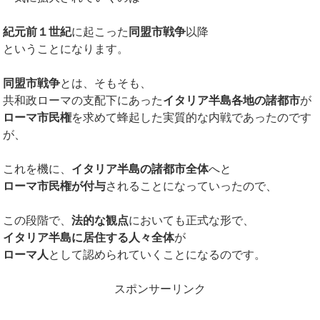
紀元前１世紀
に起こった
同盟市戦争
以降
ということになります。
同盟市戦争
とは、そもそも、
共和政ローマの支配下にあった
イタリア半島各地の諸都市
が
ローマ市民権
を求めて蜂起した実質的な内戦であったのです
が、
これを機に、
イタリア半島の諸都市全体
へと
ローマ市民権が付与
されることになっていったので、
この段階で、
法的な観点
においても正式な形で、
イタリア半島に居住する人々全体
が
ローマ人
として認められていくことになるのです。
スポンサーリンク