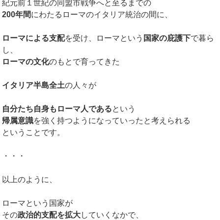
紀元前１世紀の同盟市戦争へと至るまでの
200年間
にわたるローマのイタリア統治の間に、
ローマによる支配
を受け、ローマという
国家の庇護下
で暮ら
し、
ローマの文化
のもとで育ってきた
イタリア半島全土
の人々が
自分たち自身もローマ人である
という
帰属意識
を強く持つようになっていったと考えられる
ということです。
・・・
以上のように、
ローマという国家が
その
政治的支配を拡大
していくなかで、