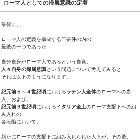
ローマ人としての帰属意識の定着
最後に、
ローマ人の定義を構成する三要件の内の
最後の一つであった
自分自身がローマ人であるという自覚、
人々自身の帰属意識
という問題について考えてみると
それは以下のようになります。
紀元前５～４世紀頃
における
ラテン人全体
のローマへの参
入、および、
紀元前３世紀頃
における
イタリア全土
のローマ支配下への組
み入れの
各段階において、
新たにローマの支配下に組み入れられた人々が、その後、