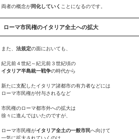
両者の概念が
同化していく
ことになるのです。
ローマ市民権のイタリア全土への拡大
また、
法規定
の面においても、
紀元前４世紀～紀元前３世紀頃の
イタリア半島統一戦争
の時代から
新たに支配したイタリア諸都市の有力者などには
ローマ市民権が付与されるなど
市民権のローマ都市外への拡大は
徐々に進んではいたのですが、
ローマ市民権が
イタリア全土の一般市民
へ向けて
一気に拡大されていくのは