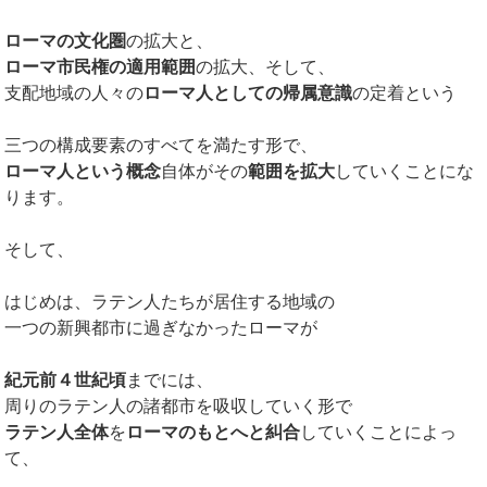
ローマの文化圏
の拡大と、
ローマ市民権の適用範囲
の拡大、そして、
支配地域の人々の
ローマ人としての帰属意識
の定着という
三つの構成要素のすべてを満たす形で、
ローマ人という概念
自体がその
範囲を拡大
していくことにな
ります。
そして、
はじめは、ラテン人たちが居住する地域の
一つの新興都市に過ぎなかったローマが
紀元前４世紀頃
までには、
周りのラテン人の諸都市を吸収していく形で
ラテン人全体
を
ローマのもとへと糾合
していくことによっ
て、