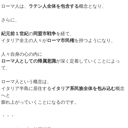
ローマ人は、
ラテン人全体を包含する
概念となり、
さらに、
紀元前１世紀
の
同盟市戦争
を経て、
イタリア全土の人々が
ローマ市民権
を持つようになり、
人々自身の心の内に
ローマ人としての帰属意識
が深く定着していくことによっ
て、
ローマ人という概念は、
イタリア半島に居住する
イタリア系民族全体を包み込む
概念
へと
膨れ上がっていくことになるのです。
・・・