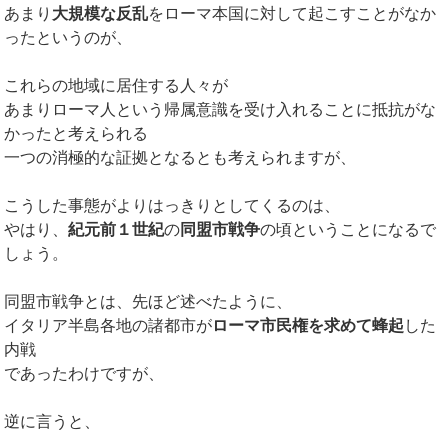
あまり
大規模な反乱
をローマ本国に対して起こすことがなか
ったというのが、
これらの地域に居住する人々が
あまりローマ人という帰属意識を受け入れることに抵抗がな
かったと考えられる
一つの消極的な証拠となるとも考えられますが、
こうした事態がよりはっきりとしてくるのは、
やはり、
紀元前１世紀
の
同盟市戦争
の頃ということになるで
しょう。
同盟市戦争とは、先ほど述べたように、
イタリア半島各地の諸都市が
ローマ市民権を求めて蜂起
した
内戦
であったわけですが、
逆に言うと、