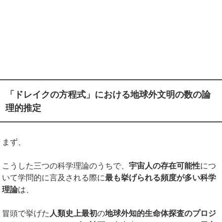
「ドレイクの方程式」における地球外文明の数の論
理的推定
まず、
こうした三つの科学理論のうちで、
宇宙人の存在可能性
につ
いて学問的に言及される際に
最も挙げられる頻度が多い科学
理論
は、
冒頭で挙げた
人類史上最初
の
地球外知的生命体探査のプロジ