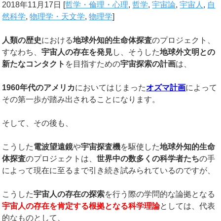
2018年11月17日
[
哲学・倫理・心理
,
哲学
,
宇宙論
,
宇宙人
,
自
然科学
,
物理学・天文学
,
物理学
]
人類の歴史
における
地球外知的生命体探査
のプロジェクト、
すなわち、
宇宙人の存在を発見
し、そうした
地球外文明との
新たなコンタクト
を目指すための
宇宙探索の計画
は、
1960
年代のアメリカ
においてはじまった
オズマ計画
によって
その第一歩が踏み出されることになります。
そして、その後も、
こうした
電波望遠鏡
や
宇宙探査機
を駆使した
地球外知的生命
体探査
のプロジェクトは、
世界中の数多くの科学者たち
の手
によって現在に至るまで引き続き試みられているのですが、
こうした
宇宙人の存在の探索
を行う際の学問的な論拠となる
宇宙人の存在を肯定する根拠となる科学理論
としては、代表
的なものとして、