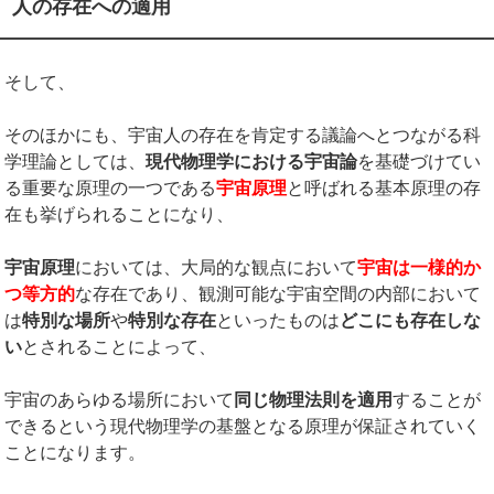
人の存在への適用
そして、
そのほかにも、宇宙人の存在を肯定する議論へとつながる科
学理論としては、
現代物理学における宇宙論
を基礎づけてい
る重要な原理の一つである
宇宙原理
と呼ばれる基本原理の存
在も挙げられることになり、
宇宙原理
においては、大局的な観点において
宇宙は一様的か
つ等方的
な存在であり、観測可能な宇宙空間の内部において
は
特別な場所
や
特別な存在
といったものは
どこにも存在しな
い
とされることによって、
宇宙のあらゆる場所において
同じ物理法則を適用
することが
できるという現代物理学の基盤となる原理が保証されていく
ことになります。