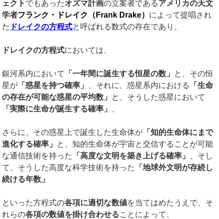
ェクト
でもあった
オズマ計画
の立案者である
アメリカの天文
学者
フランク・ドレイク（
Frank Drake
）
によって提唱され
た
ドレイクの方程式
と呼ばれる数式の存在であり、
ドレイクの方程式
においては、
銀河系内において
「一年間に誕生する恒星の数」
と、その恒
星が
「惑星を持つ確率」
、それに、惑星系内における
「生命
の存在が可能な惑星の平均数」
と、そうした惑星において
「実際に生命が誕生する確率」
、
さらに、その惑星上で誕生した生命体が
「知的生命体にまで
進化する確率」
と、知的生命体が宇宙と交信することが可能
な通信技術を持った
「高度な文明を築き上げる確率」
、そし
て、そうした高度な科学技術を持った
「地球外文明が存続し
続ける年数」
といった方程式の
各項に適切な数値
を当てはめたうえで、そ
れらの
各項の数値を掛け合わせる
ことによって、