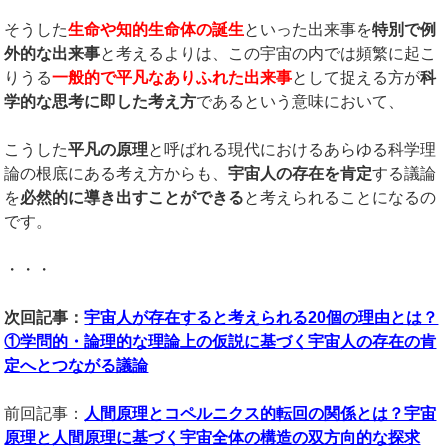
そうした
生命や知的生命体の誕生
といった出来事を
特別で例
外的な出来事
と考えるよりは、この宇宙の内では頻繁に起こ
りうる
一般的で平凡なありふれた出来事
として捉える方が
科
学的な思考に即した考え方
であるという意味において、
こうした
平凡の原理
と呼ばれる現代におけるあらゆる科学理
論の根底にある考え方からも、
宇宙人の存在を肯定
する議論
を
必然的に導き出すことができる
と考えられることになるの
です。
・・・
次回記事：
宇宙人が存在すると考えられる
20個の理由とは？
①学問的・論理的な理論上の仮説に基づく宇宙人の存在の肯
定へとつながる議論
前回記事：
人間原理とコペルニクス的転回の関係とは？宇宙
原理と人間原理に基づく宇宙全体の構造の双方向的な探求