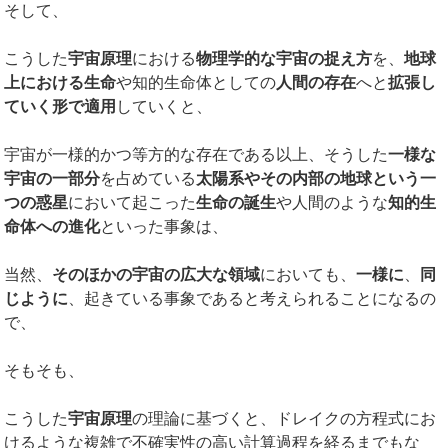
そして、
こうした
宇宙原理
における
物理学的な宇宙の捉え方
を、
地球
上における生命
や知的生命体としての
人間の存在
へと
拡張し
ていく形で適用
していくと、
宇宙が一様的かつ等方的な存在である以上、そうした
一様な
宇宙の一部分
を占めている
太陽系やその内部の地球という一
つの惑星
において起こった
生命の誕生
や人間のような
知的生
命体への進化
といった事象は、
当然、
そのほかの宇宙の広大な領域
においても、
一様に
、
同
じように
、起きている事象であると考えられることになるの
で、
そもそも、
こうした
宇宙原理
の理論に基づくと、ドレイクの方程式にお
けるような複雑で不確実性の高い計算過程を経るまでもな