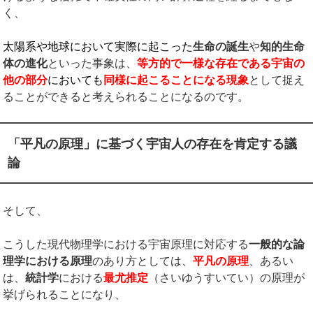
く、
太陽系や地球において実際に起こった
生命の誕生
や
知的生命
体の進化
といった事象は、
等方的で一様な存在である宇宙の
他の部分
においても
同様に起こることになる現象
として捉え
ることができると考えられることになるのです。
「平凡の原理」に基づく宇宙人の存在を肯定する議
論
そして、
こうした現代物理学における宇宙原理に対応する
一般的な論
理学における原理
のあり方としては、
平凡の原理
、あるい
は、
統計学
における
最尤推定
（さいゆうすいてい）の原理が
挙げられることになり、