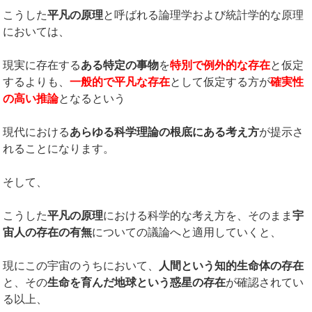
こうした
平凡の原理
と呼ばれる論理学および統計学的な原理
においては、
現実に存在する
ある特定の事物
を
特別で例外的な存在
と仮定
するよりも、
一般的で平凡な存在
として仮定する方が
確実性
の高い推論
となるという
現代における
あらゆる科学理論の根底にある考え方
が提示さ
れることになります。
そして、
こうした
平凡の原理
における科学的な考え方を、そのまま
宇
宙人の存在の有無
についての議論へと適用していくと、
現にこの宇宙のうちにおいて、
人間という知的生命体の存在
と、その
生命を育んだ地球という惑星の存在
が確認されてい
る以上、