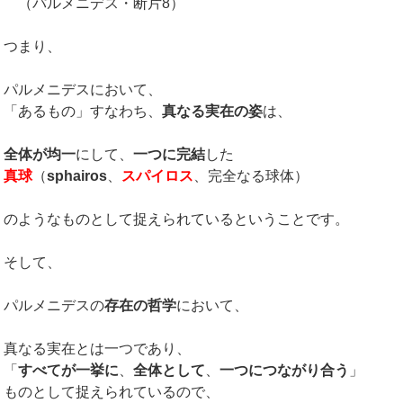
（パルメニデス・断片8）
つまり、
パルメニデスにおいて、
「あるもの」すなわち、
真なる実在の姿
は、
全体が均一
にして、
一つに完結
した
真球
（
sphairos
、
スパイロス
、完全なる球体）
のようなものとして捉えられているということです。
そして、
パルメニデスの
存在の哲学
において、
真なる実在とは一つであり、
「
すべてが一挙に
、
全体として
、
一つにつながり合う
」
ものとして捉えられているので、