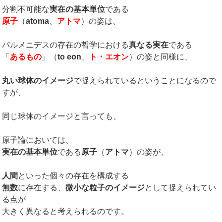
分割不可能な
実在の基本単位
である
原子
（
atoma
、
アトマ
）の姿は、
パルメニデスの存在の哲学における
真なる実在
である
「
あるもの
」（
to eon
、
ト・エオン
）の姿と同様に、
丸い球体のイメージ
で捉えられているということになるので
すが、
同じ球体のイメージと言っても、
原子論においては、
実在の基本単位
である
原子
（
アトマ
）の姿が、
人間
といった個々の存在を構成する
無数
に存在する、
微小な粒子のイメージ
として捉えられてい
る点が
大きく異なると考えられるのです。