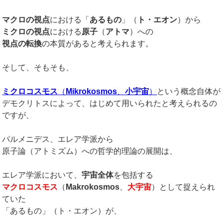
マクロの視点
における「
あるもの
」（
ト・エオン
）から
ミクロの視点
における
原子
（
アトマ
）への
視点の転換
の本質があると考えられます。
そして、そもそも、
ミクロコスモス
（
Mikrokosmos
、
小宇宙
）
という概念自体が
デモクリトスによって、はじめて用いられたと考えられるの
ですが、
パルメニデス、エレア学派から
原子論（アトミズム）への哲学的理論の展開は、
エレア学派において、
宇宙全体
を包括する
マクロコスモス
（
Makrokosmos
、
大宇宙
）として捉えられ
ていた
「あるもの」（ト・エオン）が、