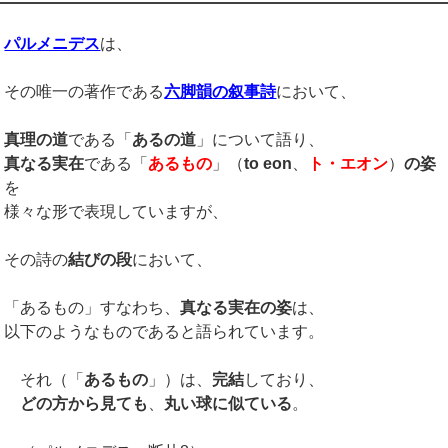
パルメニデス
は、
その唯一の著作である
六脚韻の叙事詩
において、
真理の道
である「
あるの道
」について語り、
真なる実在
である「
あるもの
」（
to eon
、
ト・エオン
）
の姿
を
様々な形で表現していますが、
その詩の
結びの段
において、
「あるもの」すなわち、
真なる実在の姿
は、
以下のようなものであると語られています。
それ（「
あるもの
」）は、
完結
しており、
どの方から見ても
、
丸い球に似ている
。