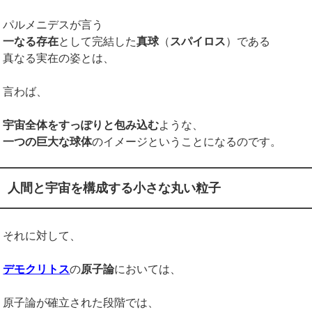
パルメニデスが言う
一なる存在
として完結した
真球
（
スパイロス
）である
真なる実在の姿とは、
言わば、
宇宙全体をすっぽりと包み込む
ような、
一つの巨大な球体
のイメージということになるのです。
人間と宇宙を構成する小さな丸い粒子
それに対して、
デモクリトス
の
原子論
においては、
原子論が確立された段階では、