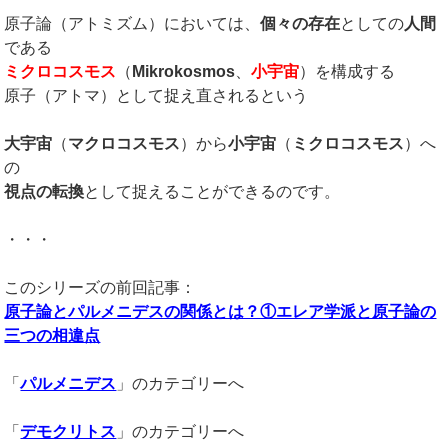
原子論（アトミズム）においては、
個々の存在
としての
人間
である
ミクロコスモス
（
Mikrokosmos
、
小宇宙
）を構成する
原子（アトマ）として捉え直されるという
大宇宙
（
マクロコスモス
）から
小宇宙
（
ミクロコスモス
）へ
の
視点の転換
として捉えることができるのです。
・・・
このシリーズの前回記事：
原子論とパルメニデスの関係とは？①エレア学派と原子論の
三つの相違点
「
パルメニデス
」のカテゴリーへ
「
デモクリトス
」のカテゴリーへ