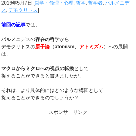
2016年5月7日
[
哲学・倫理・心理
,
哲学
,
哲学者
,
パルメニデ
ス
,
デモクリトス
]
前回の記事
では、
パルメニデスの
存在の哲学
から
デモクリトスの
原子論
（
atomism
、
アトミズム
）への展開
は、
マクロからミクロへの視点の転換
として
捉えることができると書きましたが、
それは、より具体的にはどのような構図として
捉えることができるのでしょうか？
スポンサーリンク