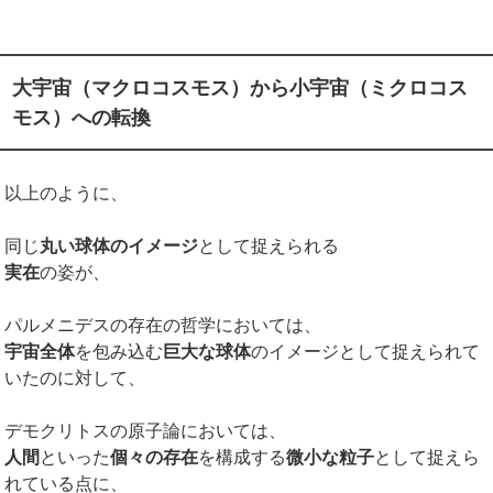
大宇宙（マクロコスモス）から小宇宙（ミクロコス
モス）への転換
以上のように、
同じ
丸い球体のイメージ
として捉えられる
実在
の姿が、
パルメニデスの存在の哲学においては、
宇宙全体
を包み込む
巨大な球体
のイメージとして捉えられて
いたのに対して、
デモクリトスの原子論においては、
人間
といった
個々の存在
を構成する
微小な粒子
として捉えら
れている点に、