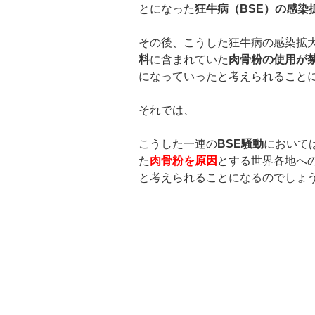
とになった
狂牛病（
BSE
）の感染
その後、こうした狂牛病の感染拡
料
に含まれていた
肉骨粉の使用が
になっていったと考えられること
それでは、
こうした一連の
BSE騒動
において
た
肉骨粉を原因
とする世界各地へ
と考えられることになるのでしょ