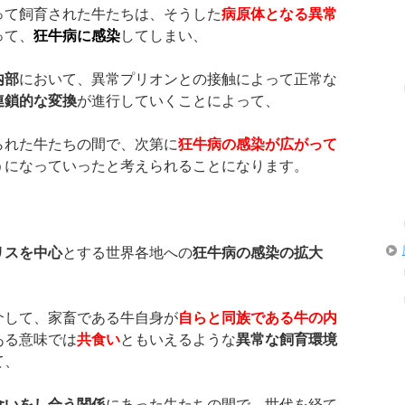
って飼育された牛たちは、そうした
病原体となる異常
って、
狂牛病に感染
してしまい、
内部
において、異常プリオンとの接触によって正常な
連鎖的な変換
が進行していくことによって、
られた牛たちの間で、次第に
狂牛病の感染が広がって
うになっていったと考えられることになります。
リスを中心
とする世界各地への
狂牛病の感染の拡大
介して、家畜である牛自身が
自らと同族である牛の内
ある意味では
共食い
ともいえるような
異常な飼育環境
て、
食いをし合う関係
にあった牛たちの間で、世代を経て