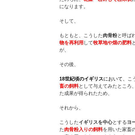
になります。
そして、
もともと、こうした
肉骨粉
と呼ば
物を再利用
して
牧草地や畑の肥料
が、
その後、
18
世紀頃のイギリス
において、
こ
畜の飼料
として与えてみたところ
た成果が得られたため、
それから、
こうした
イギリスを中心
とする
ヨ
た
肉骨粉入りの飼料
を用いた家畜