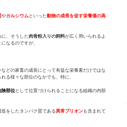
質
や
カルシウム
といった
動物の成長を促す栄養価の高
めに、そうした
肉骨粉入りの飼料
が広く用いられるよ
とになるのですが、
牛などの家畜の成長にとって有益な栄養素だけではな
られる様々な部位のなかでも、特に、
危険部位
として位置づけられることになる組織の内部
構造をしたタンパク質である
異常プリオン
も含まれて