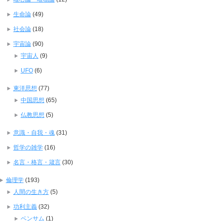
生命論
(49)
社会論
(18)
宇宙論
(90)
宇宙人
(9)
UFO
(6)
東洋思想
(77)
中国思想
(65)
仏教思想
(5)
意識・自我・魂
(31)
哲学の雑学
(16)
名言・格言・箴言
(30)
倫理学
(193)
人間の生き方
(5)
功利主義
(32)
ベンサム
(1)