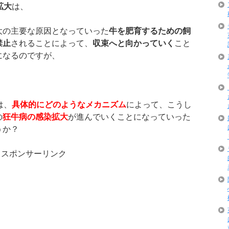
拡大
は、
大の主要な原因となっていった
牛を肥育するための飼
禁止
されることによって、
収束へと向かっていく
こと
になるのですが、
は、
具体的にどのようなメカニズム
によって、こうし
の
狂牛病の感染拡大
が進んでいくことになっていった
うか？
スポンサーリンク