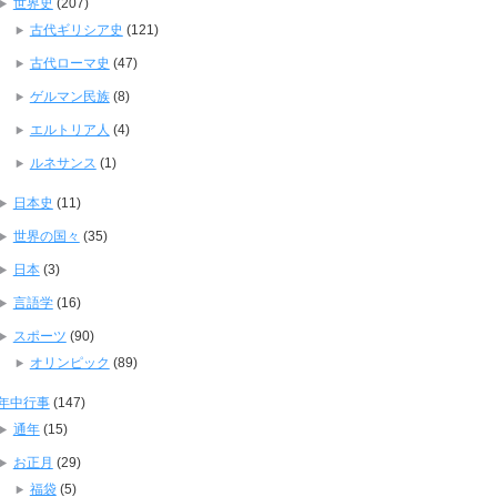
世界史
(207)
古代ギリシア史
(121)
古代ローマ史
(47)
ゲルマン民族
(8)
エルトリア人
(4)
ルネサンス
(1)
日本史
(11)
世界の国々
(35)
日本
(3)
言語学
(16)
スポーツ
(90)
オリンピック
(89)
年中行事
(147)
通年
(15)
お正月
(29)
福袋
(5)