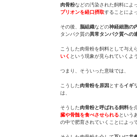
肉骨粉
などの汚染された飼料によ
プリオンを経口摂取
することによ
その後、
脳組織
などの
神経細胞の
タンパク質の
異常タンパク質への
こうした肉骨粉を飼料として与え
いく
という現象が見られていくよ
つまり、そういった意味では、
こうした
肉骨粉を原因
とする
イギ
は、
そうした
肉骨粉と呼ばれる飼料
を
臓や骨髄を食べさせられる
という
の中で肥育されていくことによっ
そうした肉骨粉を介して
互いに共