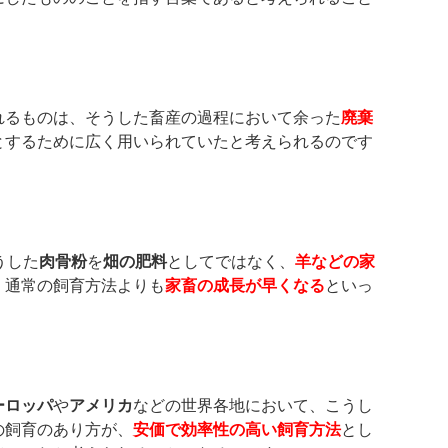
れるものは、そうした畜産の過程において余った
廃棄
とするために広く用いられていたと考えられるのです
うした
肉骨粉
を
畑の肥料
としてではなく、
羊などの家
、通常の飼育方法よりも
家畜の成長が早くなる
といっ
ーロッパ
や
アメリカ
などの世界各地において、こうし
の飼育のあり方が、
安価で効率性の高い飼育方法
とし