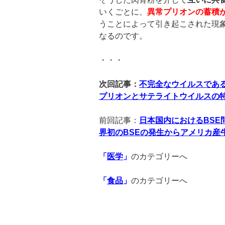
いくごとに、
異常プリオンの蓄積
うことによって引き起こされた現
なるのです。
・・・
次回記事：
不完全なウイルスであ
プリオンとサテライトウイルスの
前回記事：
日本国内における
BSE
界初の
BSE
の発生からアメリカ産
「
医学
」
のカテゴリーへ
「
食品
」
のカテゴリーへ