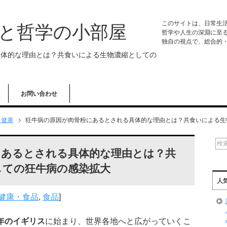
このサイトは、日常生
学と哲学の小部屋
哲学や人生の深淵に至
独自の視点で、総合的
具体的な理由とは？共食いによる生物濃縮としての
お問い合わせ
・健康
狂牛病の原因が肉骨粉にあるとされる具体的な理由とは？共食いによる生
にあるとされる具体的な理由とは？共
しての狂牛病の感染拡大
人
健康・食品
,
食品
]
年のイギリス
に始まり、世界各地へと広がっていくこ