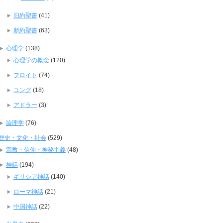
旧約聖書
(41)
新約聖書
(63)
心理学
(138)
心理学の概念
(120)
フロイト
(74)
ユング
(18)
アドラー
(3)
論理学
(76)
歴史・文化・社会
(529)
宗教・信仰・神秘主義
(48)
神話
(194)
ギリシア神話
(140)
ローマ神話
(21)
中国神話
(22)