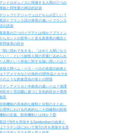
アンドロギュノスに関連する人間の三つの
種族と同性愛の神話的起源
デジャブとデジャヴュはどちらが正しい？
英語とフランス語の発音の違いとフランス
語の語源
真善美の三つのイデアとは何か？プラトン
からカントの哲学へと至る真善美の概念と
学問体系の区分
「闇に隠れて生きる」「はやく人間になり
たい！」という妖怪人間の言葉に込められ
た人間という存在に対する強い思いとは？
妖怪人間ベム・ベラ・ベロの名前の由来と
は？アメリカなどの海外のSF作品とカマキ
リのような肉食昆虫の姿との関係
ラテンアメリカと中南米の違いとは？地理
的区分と言語圏に基づく文化的区分と慣用
表現
防衛機制の具体的な種類と分類のまとめ、
心理学における代表的な二十四種類の防衛
機制の定義、防衛機制とは何か？㉛
英語で9月を意味するSeptemberの由来と
は？ラテン語において第7の月を意味する言
葉の語源と北斗七星と哲人皇帝