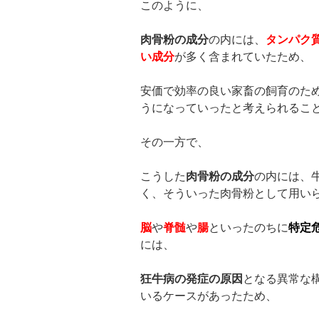
このように、
肉骨粉の成分
の内には、
タンパク
い成分
が多く含まれていたため、
安価で効率の良い家畜の飼育のた
うになっていったと考えられるこ
その一方で、
こうした
肉骨粉の成分
の内には、
く、そういった肉骨粉として用い
脳
や
脊髄
や
腸
といったのちに
特定
には、
狂牛病の発症の原因
となる異常な
いるケースがあったため、