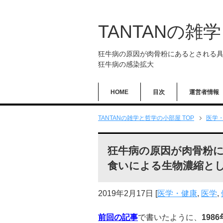
TANTANの雑
狂牛病の原因が肉骨粉にあるとされる
狂牛病の感染拡大
HOME
目次
運営者情報
TANTANの雑学と哲学の小部屋 TOP
医学
狂牛病の原因が肉骨粉
食いによる生物濃縮と
2019年2月17日
[
医学・健康
,
医学
,
前回の記事
で書いたように、
1986