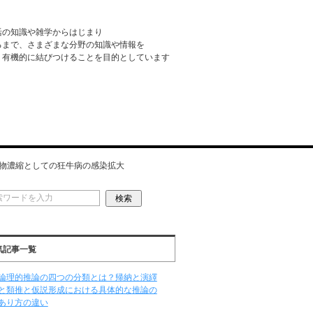
活の知識や雑学からはじまり
るまで、さまざまな分野の知識や情報を
・有機的に結びつけることを目的としています
物濃縮としての狂牛病の感染拡大
気記事一覧
論理的推論の四つの分類とは？帰納と演繹
と類推と仮説形成における具体的な推論の
あり方の違い