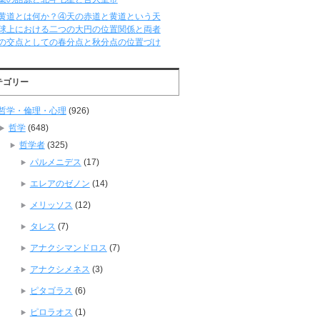
黄道とは何か？④天の赤道と黄道という天
球上における二つの大円の位置関係と両者
の交点としての春分点と秋分点の位置づけ
テゴリー
哲学・倫理・心理
(926)
哲学
(648)
哲学者
(325)
パルメニデス
(17)
エレアのゼノン
(14)
メリッソス
(12)
タレス
(7)
アナクシマンドロス
(7)
アナクシメネス
(3)
ピタゴラス
(6)
ピロラオス
(1)