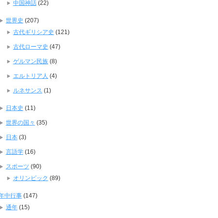
中国神話
(22)
世界史
(207)
古代ギリシア史
(121)
古代ローマ史
(47)
ゲルマン民族
(8)
エルトリア人
(4)
ルネサンス
(1)
日本史
(11)
世界の国々
(35)
日本
(3)
言語学
(16)
スポーツ
(90)
オリンピック
(89)
年中行事
(147)
通年
(15)