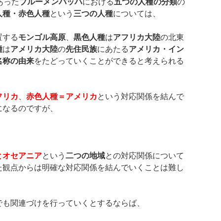
あった
ブルーメンバッハ
における
五つの人種の分類
の
人種・赤色人種
という
三つの人種
については、
置する
モンゴル高原
、
黒色人種
は
アフリカ大陸
の北東
種
は
アメリカ大陸
の
先住民族
にあたる
アメリカ・イン
名称の由来
をたどっていくことができると考えられる
フリカ
、
赤色人種＝アメリカ
という対応関係を結んで
になるのですが、
とオセアニア
という
二つの地域
との対応関係について
た観点からは明確な対応関係を結んでいくことは難し
でも関連づけを行っていくとするならば、