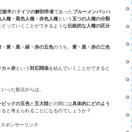
紀後半
の
ドイツの解剖学者
であった
ブルーメンバッハ
色人種・黒色人種・赤色人種
という
五つの人種の分類
たどっていくことができるような
伝統的な人種の区分
青・黄・黒・緑・赤の五色
のうち、
黄・黒・赤の三色
リカ＝赤
という
対応関係
を結んでいくことができると
といった観点からは、
ンピックの五色
と
五大陸
との間には
具体的にどのよう
きると考えられることになるのでしょうか？
スポンサーリンク