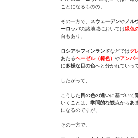
ことになるものの、
その一方で、
スウェーデン
や
ノル
ーロッパ
の諸地域においては
緑色
向もあり、
ロシア
や
フィンランド
などでは
グ
あたる
ヘーゼル（榛色）
や
アンバ
に
多様な目の色
へと分かれていっ
したがって、
こうした
目の色の違い
に基づいて
いくことは、
学問的な観点
から
あ
になるのですが、
その一方で、