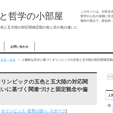
このサイトは、日常生
学と哲学の小部屋
哲学や人生の深淵に至
独自の視点で、総合的
五色と五大陸の対応関係②肌の色と目の色の違いに
題
お問い合わせ
・文化・社会
人種的な区分に基づくオリンピックの五色と五大陸の対応関係②肌
オリンピックの五色と五大陸の対応関
違いに基づく関連づけと固定観念や偏
人
,
オリンピック
,
世界の国々
,
スポーツ
]