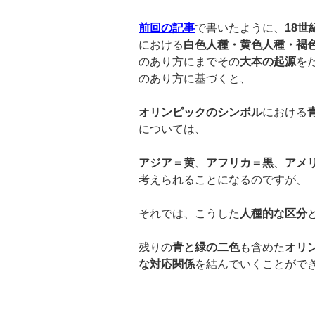
前回の記事
で書いたように、
18
世
における
白色人種・黄色人種・褐
のあり方にまでその
大本の起源
を
のあり方に基づくと、
オリンピックのシンボル
における
については、
アジア＝黄
、
アフリカ＝黒
、
アメ
考えられることになるのですが、
それでは、こうした
人種的な区分
残りの
青と緑の二色
も含めた
オリ
な対応関係
を結んでいくことがで