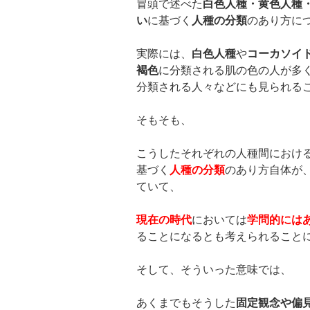
冒頭で述べた
白色人種・黄色人種
い
に基づく
人種の分類
のあり方に
実際には、
白色人種
や
コーカソイ
褐色
に分類される肌の色の人が多
分類される人々などにも見られる
そもそも、
こうしたそれぞれの人種間におけ
基づく
人種の分類
のあり方自体が
ていて、
現在の時代
においては
学問的には
ることになるとも考えられること
そして、そういった意味では、
あくまでもそうした
固定観念や偏