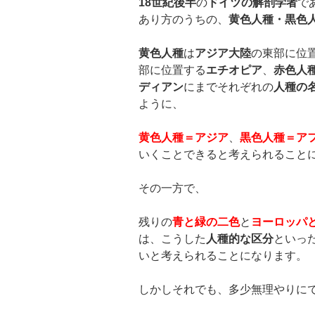
18
世紀後半
の
ドイツの解剖学者
で
あり方のうちの、
黄色人種・黒色
黄色人種
は
アジア大陸
の東部に位
部に位置する
エチオピア
、
赤色人
ディアン
にまでそれぞれの
人種の
ように、
黄色人種＝アジア
、
黒色人種＝ア
いくことできると考えられること
その一方で、
残りの
青と緑の二色
と
ヨーロッパ
は、こうした
人種的な区分
といっ
いと考えられることになります。
しかしそれでも、多少無理やりに