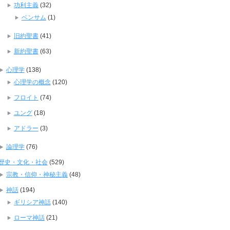
功利主義
(32)
ベンサム
(1)
旧約聖書
(41)
新約聖書
(63)
心理学
(138)
心理学の概念
(120)
フロイト
(74)
ユング
(18)
アドラー
(3)
論理学
(76)
歴史・文化・社会
(529)
宗教・信仰・神秘主義
(48)
神話
(194)
ギリシア神話
(140)
ローマ神話
(21)