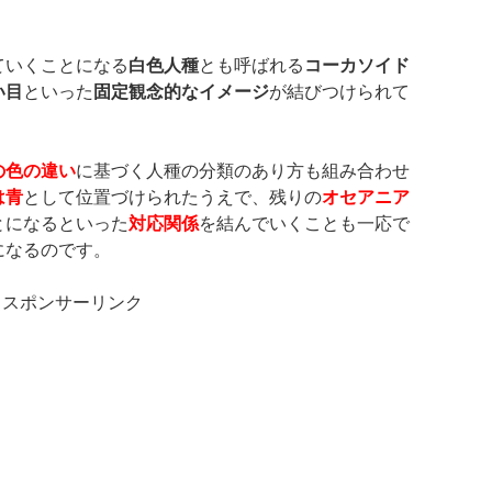
ていくことになる
白色人種
とも呼ばれる
コーカソイド
い目
といった
固定観念的なイメージ
が結びつけられて
の色の違い
に基づく人種の分類のあり方も組み合わせ
は青
として位置づけられたうえで、残りの
オセアニア
とになるといった
対応関係
を結んでいくことも一応で
になるのです。
スポンサーリンク