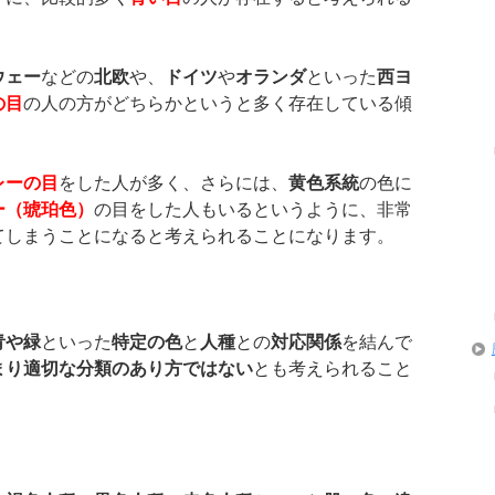
ウェー
などの
北欧
や、
ドイツ
や
オランダ
といった
西ヨ
の目
の人の方がどちらかというと多く存在している傾
レーの目
をした人が多く、さらには、
黄色系統
の色に
ー（琥珀色）
の目をした人もいるというように、非常
てしまうことになると考えられることになります。
青や緑
といった
特定の色
と
人種
との
対応関係
を結んで
まり適切な分類のあり方ではない
とも考えられること