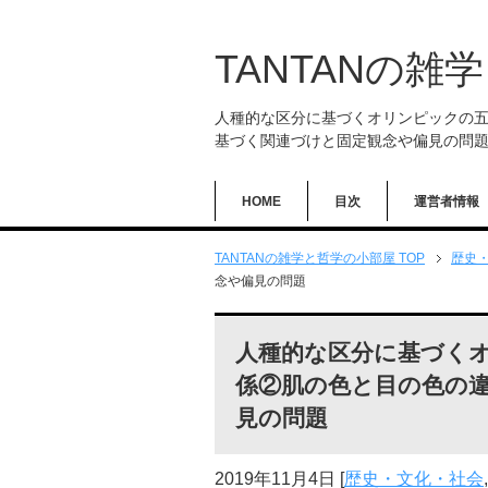
TANTANの雑
人種的な区分に基づくオリンピックの
基づく関連づけと固定観念や偏見の問
HOME
目次
運営者情報
TANTANの雑学と哲学の小部屋 TOP
歴史
念や偏見の問題
人種的な区分に基づく
係②肌の色と目の色の
見の問題
2019年11月4日
[
歴史・文化・社会