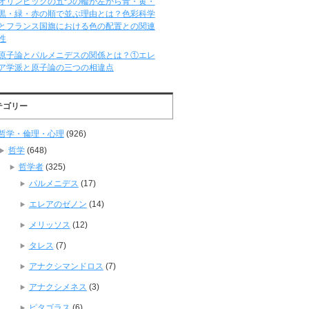
オリンピックの五つの輪が左から青・黄・
黒・緑・赤の順で並ぶ理由とは？色彩科学
とフランス国旗における色の配置との関連
性
原子論とパルメニデスの関係とは？①エレ
ア学派と原子論の三つの相違点
テゴリー
哲学・倫理・心理
(926)
哲学
(648)
哲学者
(325)
パルメニデス
(17)
エレアのゼノン
(14)
メリッソス
(12)
タレス
(7)
アナクシマンドロス
(7)
アナクシメネス
(3)
ピタゴラス
(6)