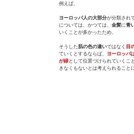
例えば、
ヨーロッパ人の大部分
が分類され
については、かつては、
金髪
に
青
いくことが多かったため、
そうした
肌の色の違い
ではなく
目
ていくとするならば、
ヨーロッパ
が緑
として位置づけられていくこ
きなくもないとは考えられること