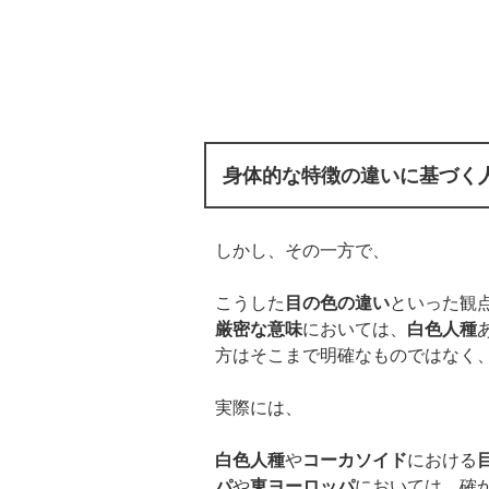
身体的な特徴の違いに基づく
しかし、その一方で、
こうした
目の色の違い
といった観
厳密な意味
においては、
白色人種
方はそこまで明確なものではなく
実際には、
白色人種
や
コーカソイド
における
パ
や
東ヨーロッパ
においては、確