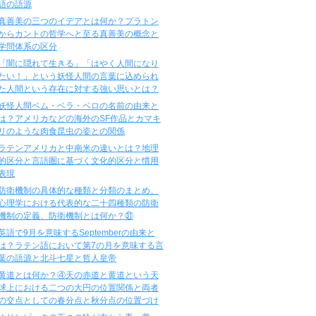
語の語源
真善美の三つのイデアとは何か？プラトン
からカントの哲学へと至る真善美の概念と
学問体系の区分
「闇に隠れて生きる」「はやく人間になり
たい！」という妖怪人間の言葉に込められ
た人間という存在に対する強い思いとは？
妖怪人間ベム・ベラ・ベロの名前の由来と
は？アメリカなどの海外のSF作品とカマキ
リのような肉食昆虫の姿との関係
ラテンアメリカと中南米の違いとは？地理
的区分と言語圏に基づく文化的区分と慣用
表現
防衛機制の具体的な種類と分類のまとめ、
心理学における代表的な二十四種類の防衛
機制の定義、防衛機制とは何か？㉛
英語で9月を意味するSeptemberの由来と
は？ラテン語において第7の月を意味する言
葉の語源と北斗七星と哲人皇帝
黄道とは何か？④天の赤道と黄道という天
球上における二つの大円の位置関係と両者
の交点としての春分点と秋分点の位置づけ