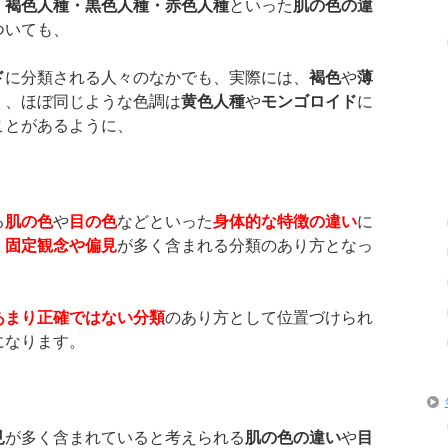
・褐色人種・黒色人種・赤色人種
といった
肌の色の違
ついても、
ド
に分類される人々のなかでも、実際には、
褐色
や
薄
く、ほぼ同じような色調は
黄色人種
や
モンゴロイド
に
ことがあるように、
る
肌の色
や
目の色
などといった
身体的な特徴の違い
に
、
固定観念や偏見
が多く含まれる分類のあり方となっ
あまり正確ではない
分類
のあり方として位置づけられ
になります。
見
が多く含まれていると考えられる
肌の色の違い
や
目