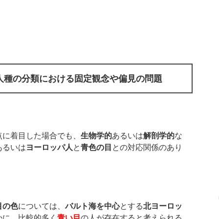
人種の分類における固定観念や偏見の問題
点に着目した場合でも、
生物学的
あるいは
解剖学的
な
あるいは
ヨーロッパ人
と
青色の目
との対応関係のあり
、
目の色
については、
バルト海を中心
とする
北ヨーロッ
かに、比較的多く
青い目
の人が存在すると考えられる