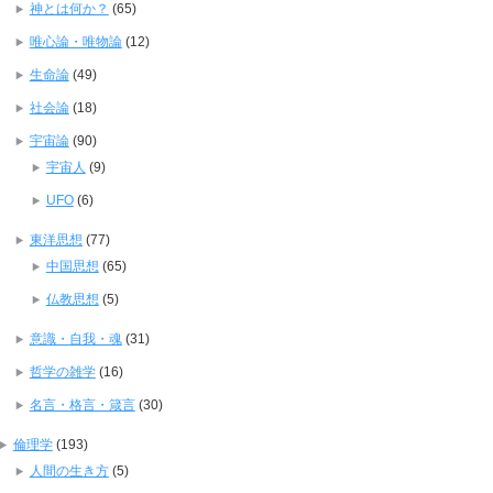
神とは何か？
(65)
唯心論・唯物論
(12)
生命論
(49)
社会論
(18)
宇宙論
(90)
宇宙人
(9)
UFO
(6)
東洋思想
(77)
中国思想
(65)
仏教思想
(5)
意識・自我・魂
(31)
哲学の雑学
(16)
名言・格言・箴言
(30)
倫理学
(193)
人間の生き方
(5)