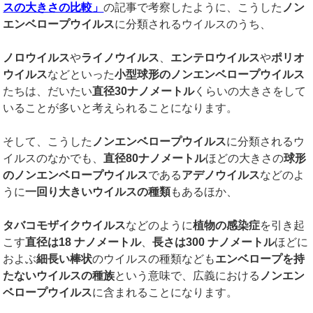
スの大きさの比較」
の記事で考察したように、こうした
ノン
エンベロープウイルス
に分類されるウイルスのうち、
ノロウイルス
や
ライノウイルス
、
エンテロウイルス
や
ポリオ
ウイルス
などといった
小型球形のノンエンベロープウイルス
たちは、だいたい
直径
30
ナノメートル
くらいの大きさをして
いることが多いと考えられることになります。
そして、こうした
ノンエンベロープウイルス
に分類されるウ
イルスのなかでも、
直径
80
ナノメートル
ほどの大きさの
球形
のノンエンベロープウイルス
である
アデノウイルス
などのよ
うに
一回り大きいウイルスの種類
もあるほか、
タバコモザイクウイルス
などのように
植物の感染症
を引き起
こす
直径は
18
ナノメートル
、
長さは
300
ナノメートル
ほどに
およぶ
細長い棒状
のウイルスの種類なども
エンベロープを持
たないウイルスの種族
という意味で、広義における
ノンエン
ベロープウイルス
に含まれることになります。