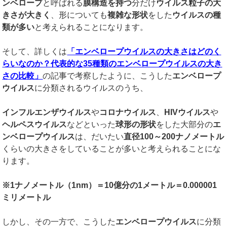
ンベロープ
と呼ばれる
膜構造を持つ
分だけ
ウイルス粒子の大
きさが大きく
、形についても
複雑な形状
をした
ウイルスの種
類が多い
と考えられることになります。
そして、詳しくは
「エンベロープウイルスの大きさはどのく
らいなのか？代表的な
35
種類のエン
ベロープウイルスの大き
さの比較」
の記事で考察したように、こうした
エンベロープ
ウイルス
に分類されるウイルスのうち、
インフルエンザウイルス
や
コロナウイルス
、
HIV
ウイルス
や
ヘルペスウイルス
などといった
球形の形状
をした大部分の
エ
ンベロープウイルス
は、だいたい
直径
100
～
200
ナノメートル
くらいの大きさをしていることが多いと考えられることにな
ります。
※
1
ナノメートル（
1nm
）＝
10
億分の
1
メートル＝
0.000001
ミリメートル
しかし、その一方で、こうした
エンベロープウイルス
に分類