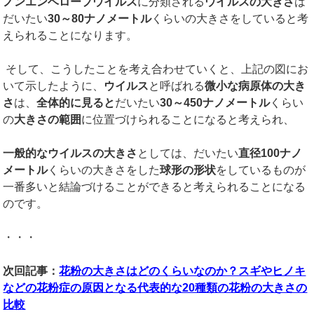
ノンエンベロープウイルス
に分類される
ウイルスの大きさ
は
だいたい
30
～
80
ナノメートル
くらいの大きさをしていると考
えられることになります。
そして、こうしたことを考え合わせていくと、上記の図にお
いて示したように、
ウイルス
と呼ばれる
微小な病原体の大き
さ
は、
全体的に見ると
だいたい
30
～
450
ナノメートル
くらい
の
大きさの範囲
に位置づけられることになると考えられ、
一般的なウイルスの大きさ
としては、だいたい
直径
100
ナノ
メートル
くらいの大きさをした
球形の形状
をしているものが
一番多いと結論づけることができると考えられることになる
のです。
・・・
次回記事：
花粉の大きさはどのくらいなのか？スギやヒノキ
などの花粉症の原因となる代表的な20種類の花粉の大きさの
比較