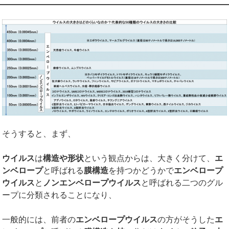
そうすると、まず、
ウイルス
は
構造や形状
という観点からは、大きく分けて、
エ
ンベロープ
と呼ばれる
膜構造
を持つかどうかで
エンベロープ
ウイルス
と
ノンエンベロープウイルス
と呼ばれる二つのグル
ープに分類されることになり、
一般的には、前者の
エンベロープウイルス
の方がそうした
エ