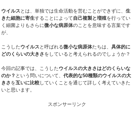
ウイルス
とは、単独では生命活動を営むことができずに、
生
きた細胞に寄生
することによって
自己複製と増殖
を行ってい
く細菌よりもさらに
微小な病原体
のことを意味する言葉です
が、
こうした
ウイルス
と呼ばれる
微小な病原体
たちは、
具体的に
どのくらいの大きさ
をしていると考えられるのでしょうか？
今回の記事では、こうした
ウイルスの大きさはどのくらいな
のか？
という問いについて、
代表的な
50
種類のウイルスの大
きさ
を
互いに比較
していくことを通じて詳しく考えていきた
いと思います。
スポンサーリンク