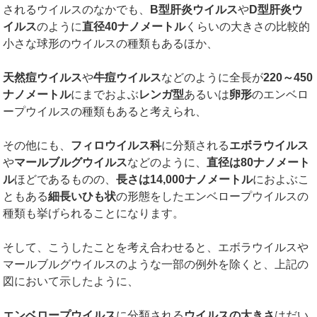
されるウイルスのなかでも、
B
型肝炎ウイルス
や
D
型肝炎ウ
イルス
のように
直径
40
ナノメートル
くらいの大きさの比較的
小さな球形のウイルスの種類もあるほか、
天然痘ウイルス
や
牛痘ウイルス
などのように全長が
220
～
450
ナノメートル
にまでおよぶ
レンガ型
あるいは
卵形
のエンベロ
ープウイルスの種類もあると考えられ、
その他にも、
フィロウイルス科
に分類される
エボラウイルス
や
マールブルグウイルス
などのように、
直径は
80
ナノメート
ル
ほどであるものの、
長さは
14,000
ナノメートル
におよぶこ
ともある
細長いひも状
の形態をしたエンベロープウイルスの
種類も挙げられることになります。
そして、こうしたことを考え合わせると、エボラウイルスや
マールブルグウイルスのような一部の例外を除くと、上記の
図において示したように、
エンベロープウイルス
に分類される
ウイルスの大きさ
はだい