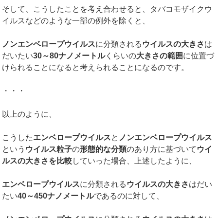
そして、こうしたことを考え合わせると、タバコモザイクウ
イルスなどのような一部の例外を除くと、
ノンエンベロープウイルス
に分類される
ウイルスの大きさ
は
だいたい
30
～
80
ナノメートル
くらいの
大きさの範囲
に位置づ
けられることになると考えられることになるのです。
・・・
以上のように、
こうした
エンベロープウイルス
と
ノンエンベロープウイルス
という
ウイルス粒子
の
形態的な分類
のあり方に基づいて
ウイ
ルスの大きさを比較
していった場合、上述したように、
エンベロープウイルス
に分類される
ウイルスの大きさ
はだい
たい
40
～
450
ナノメートル
であるのに対して、