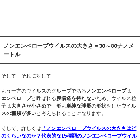
ノンエンベロープウイルスの大きさ＝30～80ナノメ
ートル
そして、それに対して、
もう一方のウイルスのグループである
ノン
エンベロープ
は、
エンベロープ
と呼ばれる
膜構造を持たない
ため、ウイルス粒
子は
大きさが小さめ
で、形も
単純な球形
の形状をした
ウイル
スの種類が多い
と考えられることになります。
そして、詳しくは
「ノンエンベロープウイルスの大きさはど
のくらいなのか？代表的な
15
種類の
ノンエンベロープウイル