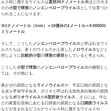
ルス科に属するウイルスは
直径
30
ナノメートル※
ほどの大き
さの
小型で球形
の
ノンエンベロープウイルス
として位置づけ
られることになります。
※
1
ナノメートル（
1nm
）＝
10
億分の
1
メートル＝
0.000001
ミリメートル
そして、こうした
ノンエンベロープウイルス
と呼ばれるウイ
ルスたちは、多くのウイルスが上述した
ノロウイルス
などと
同じように
比較的小型
の
球形の形状
をしていると考えられ、
こうした
小型で球形
の
ノンエンベロープウイルス
の種類とし
ては、その他にも、
鼻かぜの原因となる
ライノウイルス
や、手足口病の原因とな
る
エンテロウイルス
、ポリオと呼ばれる急性灰白髄炎の原因
となる
ポリオウイルス
や
A
型肝炎ウイルス
、さらには、牛な
どの家畜伝染病にあたる口蹄疫の原因となる
口蹄疫ウイルス
などが含まれるピコルナウイルス科に属するウイルスや、