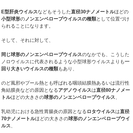
E
型肝炎ウイルス
などもそうした
直径
30
ナノメートル
ほどの
小型球形
の
ノンエンベロープウイルスの種類
として位置づけ
られることになります。
そして、それに対して、
同じ球形のノンエンベロープウイルス
のなかでも、こうした
ノロウイルスに代表されるような小型球形ウイルスよりも
一
回り大きいウイルスの種類
もあり、
のど風邪やプール熱とも呼ばれる咽頭結膜熱あるいは流行性
角結膜炎などの原因となる
アデノウイルス
は
直径
80
ナノメー
トル
ほどの大きさの
球形のノンエンベロープウイルス
、
乳幼児における急性胃腸炎の原因となる
ロタウイルス
は
直径
70
ナノメートル
ほどの大きさの
球形のノンエンベロープウイ
ルス
、