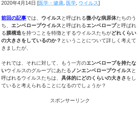
2020年4月14日
[
医学・健康
,
医学
,
ウイルス
]
前回の記事
では、
ウイルス
と呼ばれる
微小な病原体
たちのう
ち、
エンベロープウイルス
と呼ばれる
エンベロープ
と呼ばれ
る
膜構造
を持つことを特徴とするウイルスたちが
どれくらい
の大きさをしているのか？
ということについて詳しく考えて
きましたが、
それでは、それに対して、もう一方の
エンベロープを持たな
い
ウイルスのグループにあたる
ノンエンベロープウイルス
と
呼ばれるウイルスたちは、
具体的にどのくらいの大きさ
をし
ていると考えられることになるのでしょうか？
スポンサーリンク