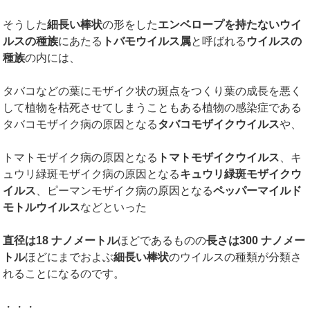
そうした
細長い棒状
の形をした
エンベロープを持たないウイ
ルスの種族
にあたる
トバモウイルス属
と呼ばれる
ウイルスの
種族
の内には、
タバコなどの葉にモザイク状の斑点をつくり葉の成長を悪く
して植物を枯死させてしまうこともある植物の感染症である
タバコモザイク病の原因となる
タバコモザイクウイルス
や、
トマトモザイク病の原因となる
トマトモザイクウイルス
、キ
ュウリ緑斑モザイク病の原因となる
キュウリ緑斑モザイクウ
イルス
、ピーマンモザイク病の原因となる
ペッパーマイルド
モトルウイルス
などといった
直径は
18 ナノメートル
ほどであるものの
長さは
300
ナノメー
トル
ほどにまでおよぶ
細長い棒状
のウイルスの種類が分類さ
れることになるのです。
・・・