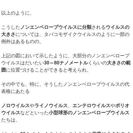
以上のように、
こうした
ノンエンベロープウイルスに分類
される
ウイルスの
大きさ
については、タバコモザイクウイルスのように一部の
例外はあるものの、
上記の図において示したように、大部分のノンエンベロープ
ウイルスはだいたい
30
～
80
ナノメートル
くらいの
大きさの範
囲
に位置づけることができると考えられ、
その中でも、特に、そうしたノンエンベロープウイルスの代
表格にあたる
ノロウイルス
や
ライノウイルス
、
エンテロウイルス
や
ポリオ
ウイルス
などといった
小型球形のノンエンベロープウイルス
たちは、