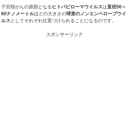
子宮頸がんの原因となる
ヒトパピローマウイルス
は
直径
50
～
60
ナノメートル
ほどの大きさの
球形のノンエンベロープウイ
ルス
としてそれぞれ位置づけられることになるのです。
スポンサーリンク