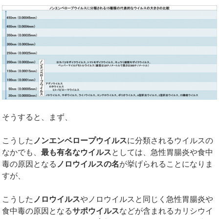
そうすると、まず、
こうした
ノンエンベロープウイルス
に分類されるウイルスの
なかでも、
最も有名なウイルス
としては、急性胃腸炎や食中
毒の原因となる
ノロウイルスの名
が挙げられることになりま
すが、
こうした
ノロウイルス
やノロウイルスと同じく急性胃腸炎や
食中毒の原因となる
サポウイルス
などが含まれるカリシウイ