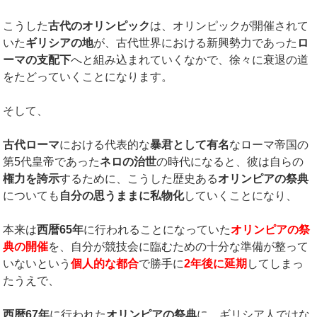
こうした
古代のオリンピック
は、オリンピックが開催されて
いた
ギリシアの地
が、古代世界における新興勢力であった
ロ
ーマの支配下
へと組み込まれていくなかで、徐々に衰退の道
をたどっていくことになります。
そして、
古代ローマ
における代表的な
暴君として有名
なローマ帝国の
第5代皇帝であった
ネロの治世
の時代になると、彼は自らの
権力を誇示
するために、こうした歴史ある
オリンピアの祭典
についても
自分の思うままに私物化
していくことになり、
本来は
西暦
65
年
に行われることになっていた
オリンピアの祭
典の開催
を、自分が競技会に臨むための十分な準備が整って
いないという
個人的な都合
で勝手に
2
年後に延期
してしまっ
たうえで、
西暦
67
年
に行われた
オリンピアの祭典
に、ギリシア人ではな