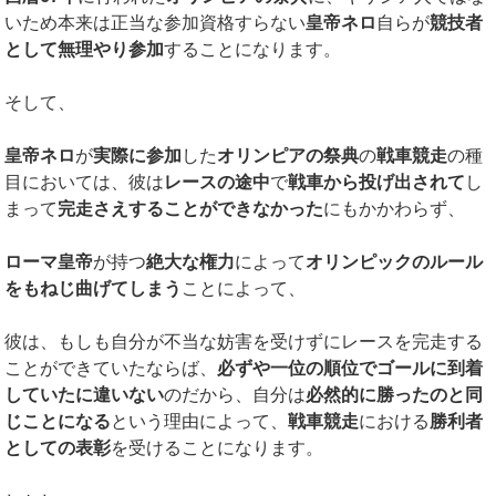
いため本来は正当な参加資格すらない
皇帝ネロ
自らが
競技者
として無理やり参加
することになります。
そして、
皇帝ネロ
が
実際に参加
した
オリンピアの祭典
の
戦車競走
の種
目においては、彼は
レースの途中
で
戦車から投げ出されて
し
まって
完走さえすることができなかった
にもかかわらず、
ローマ皇帝
が持つ
絶大な権力
によって
オリンピックのルール
をもねじ曲げてしまう
ことによって、
彼は、もしも自分が不当な妨害を受けずにレースを完走する
ことができていたならば、
必ずや一位の順位でゴールに到着
していたに違いない
のだから、自分は
必然的に勝ったのと同
じことになる
という理由によって、
戦車競走
における
勝利者
としての表彰
を受けることになります。