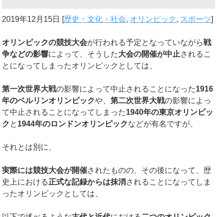
2019年12月15日
[
歴史・文化・社会
,
オリンピック
,
スポーツ
]
オリンピックの競技大会
が行われる予定となっていながら
戦
争などの影響
によって、そうした
大会の開催が中止
されるこ
とになってしまったオリンピックとしては、
第一次世界大戦
の影響によって中止されることになった
1916
年のベルリンオリンピック
や、
第二次世界大戦
の影響によっ
て中止されることになってしまった
1940
年の東京オリンピッ
ク
と
1944
年のロンドンオリンピック
などが有名ですが、
それとは別に、
実際には競技大会が開催
されたものの、その後になって、歴
史上における
正式な記録からは抹消
されることになってしま
ったオリンピックとしては、
以下で述べるような
古代と近代
における
二つのオリンピック