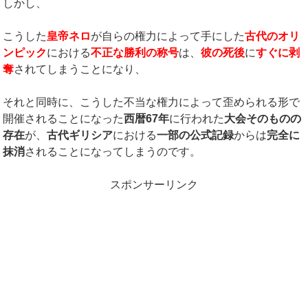
しかし、
こうした
皇帝ネロ
が自らの権力によって手にした
古代のオリ
ンピック
における
不正な勝利の称号
は、
彼の死後
に
すぐに剥
奪
されてしまうことになり、
それと同時に、こうした不当な権力によって歪められる形で
開催されることになった
西暦
67
年
に行われた
大会そのものの
存在
が、
古代ギリシア
における
一部の公式記録
からは
完全に
抹消
されることになってしまうのです。
スポンサーリンク