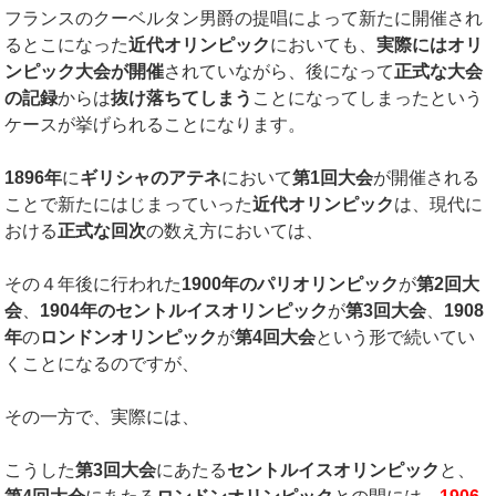
フランスのクーベルタン男爵の提唱によって新たに開催され
るとこになった
近代オリンピック
においても、
実際にはオリ
ンピック大会が開催
されていながら、後になって
正式な大会
の記録
からは
抜け落ちてしまう
ことになってしまったという
ケースが挙げられることになります。
1896
年
に
ギリシャのアテネ
において
第
1
回大会
が開催される
ことで新たにはじまっていった
近代オリンピック
は、現代に
おける
正式な回次
の数え方においては、
その４年後に行われた
1900
年のパリオリンピック
が
第
2
回大
会
、
1904
年のセントルイスオリンピック
が
第
3
回大会
、
1908
年
の
ロンドンオリンピック
が
第
4
回大会
という形で続いてい
くことになるのですが、
その一方で、実際には、
こうした
第
3
回大会
にあたる
セントルイスオリンピック
と、