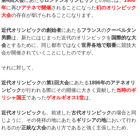
第
4
回大会
にあたる
ロンドンオリンピック
との間には、
1906
年
に再び
アテネで開催
されることになった
幻のオリンピック
大会
の存在が挙げられることになります。
近代オリンピックの創始者
にあたる
フランス
の
クーベルタン
男爵
は、新たにはじまった近代のオリンピックを
国際的な大
会
とするために、同じ都市ではなく
世界各地で順番
に競技大
会が開催されていくことにしたのですが、
それに対して、
近代オリンピック
の
第
1
回大会
にあたる
1896
年のアテネオリ
ンピック
が行われる際にその開催に大きく貢献した
当時のギ
リシャ国王
であった
ゲオルギオス
1
世
は、
近代オリンピック
も、前述した
古代オリンピック
の場合と同
じように、その発祥の地にあたる
ギリシアの地
において行わ
れるのが
正統な大会
のあり方であると強く主張したため、