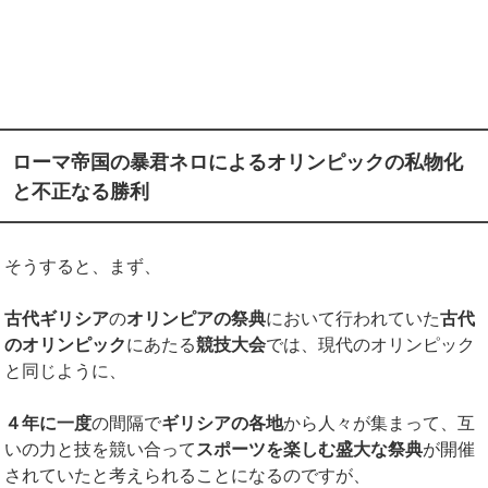
ローマ帝国の暴君ネロによるオリンピックの私物化
と不正なる勝利
そうすると、まず、
古代ギリシア
の
オリンピアの祭典
において行われていた
古代
のオリンピック
にあたる
競技大会
では、現代のオリンピック
と同じように、
４年に一度
の間隔で
ギリシアの各地
から人々が集まって、互
いの力と技を競い合って
スポーツを楽しむ盛大な祭典
が開催
されていたと考えられることになるのですが、