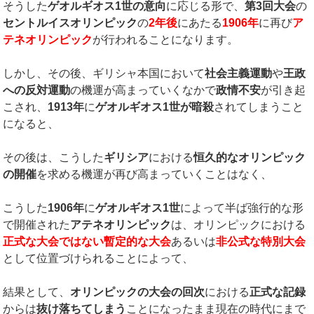
そうした
ゲオルギオス
1
世の意向
に応じる形で、
第
3
回大会
の
セントルイスオリンピック
の
2
年後
にあたる
1906
年
に再び
ア
テネオリンピック
が行われることになります。
しかし、その後、ギリシャ本国において
社会主義運動
や
王政
への反対運動
の機運が高まっていくなかで
政情不安
が引き起
こされ、
1913
年
に
ゲオルギオス
1
世が暗殺
されてしまうこと
になると、
その後は、こうした
ギリシア
における
恒久的なオリンピック
の開催
を求める機運が再び高まっていくことはなく、
こうした
1906
年
に
ゲオルギオス
1
世
によって半ば強行的な形
で開催された
アテネオリンピック
は、オリンピックにおける
正式な大会ではない暫定的な大会
あるいは
非公式な特別大会
として位置づけられることによって、
結果として、
オリンピックの大会の回次
における
正式な記録
からは
抜け落ちてしまう
ことになったまま現在の時代にまで