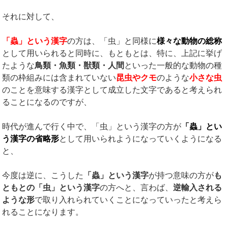
それに対して、
「蟲」という漢字
の方は、「虫」と同様に
様々な動物の総称
として用いられると同時に、もともとは、特に、上記に挙げ
たような
鳥類・魚類・獣類・人間
といった一般的な動物の種
類の枠組みには含まれていない
昆虫やクモ
のような
小さな虫
のことを意味する漢字として成立した文字であると考えられ
ることになるのですが、
時代が進んで行く中で、「虫」という漢字の方が
「蟲」とい
う漢字の省略形
として用いられようになっていくようになる
と、
今度は逆に、こうした
「蟲」という漢字
が持つ意味の方が
も
ともとの「虫」という漢字
の方へと、言わば、
逆輸入される
ような形
で取り入れられていくことになっていったと考えら
れることになります。