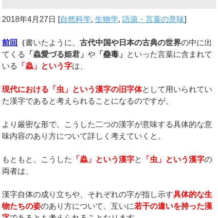
2018年4月27日
[
自然科学
,
生物学
,
語源・言葉の意味
]
前回
（
書いたように、
古代中国や日本の古典の世界
の中に出
てくる
「蟲愛づる姫君」
や
「蠱毒」
といった言葉に含まれて
いる
「蟲」という字
は、
現代における「虫」という漢字の旧字体
として用いられてい
た漢字であると考えられることになるのですが、
より厳密な形で、こうした二つの漢字が意味する具体的な意
味内容のあり方について詳しく考えていくと、
もともと、こうした
「蟲」という漢字
と
「虫」という漢字
の
両者は、
漢字自体の成り立ちや、それぞれの字が指し示す
具体的な生
物たちの姿
のあり方について、互いに
若干の違いを持った漢
字
であるとも考えられることなります。