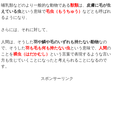
哺乳類などのより一般的な動物である
獣類
は、
皮膚に毛が生
えている虫
という意味で
毛虫（もうちゅう）
などとも呼ばれ
るようになり、
さらには、それに対して、
人間は、そうした
羽や鱗や毛のいずれも持たない動物
なの
で、そうした
羽も毛も何も持たない虫
という意味で、
人間
の
ことを
裸虫（はだかむし）
という言葉で表現するような言い
方も生じていくことになったと考えられることになるので
す。
スポンサーリンク