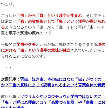
つまり、
こうした
「虫」から「蟲」という漢字が生まれ
、そして今度
は逆に、
「蟲」の省略形として「虫」という漢字が用いられ
る
ようになるという「虫」から「蟲」そして再び「虫」へと
至る
漢字の変遷の流れ
の中で、
一般的に
昆虫やクモ
といった節足動物のことを意味する
現代
における「虫」という漢字の意味が確立
されていったと考え
られることになるのです。
・・・
次回記事：
弱虫、泣き虫、本の虫にはなぜ「虫」がつくの
か？二重の意味によって説明される虫という言葉自体の解釈
前回記事：
ゾウリムシやヤコウチュウが昆虫ではないのに
「虫」と呼ばれ理由とは？「蟲愛づる姫君」や「蠱毒」にお