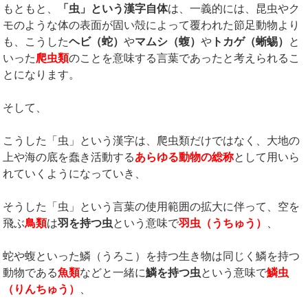
もともと、
「虫」という漢字自体
は、一義的には、昆虫やク
モのような体の表面が固い殻によって覆われた節足動物より
も、こうした
ヘビ（蛇）
や
マムシ（蝮）
や
トカゲ（蜥蜴）
と
いった
爬虫類
のことを意味する言葉であったと考えられるこ
とになります。
そして、
こうした「虫」という漢字は、爬虫類だけではなく、大地の
上や海の底を蠢き活動する
あらゆる動物の総称
として用いら
れていくようになっていき、
そうした「虫」という言葉の使用範囲の拡大に伴って、空を
飛ぶ
鳥類
は
羽を持つ虫
という意味で
羽虫（うちゅう）
、
蛇や蝮といった鱗（うろこ）を持つ生き物は同じく鱗を持つ
動物である
魚類
などと一緒に
鱗を持つ虫
という意味で
鱗虫
（りんちゅう）
、