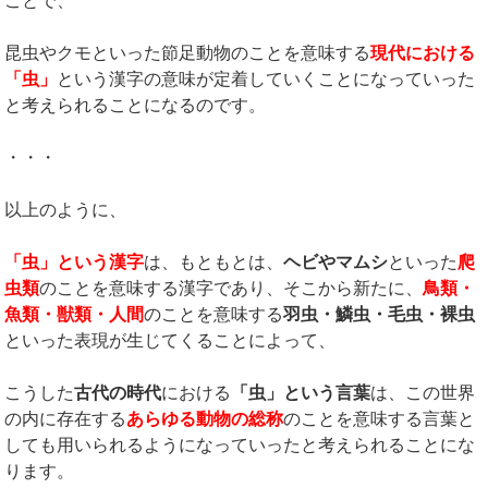
ことで、
昆虫やクモといった節足動物のことを意味する
現代における
「虫」
という漢字の意味が定着していくことになっていった
と考えられることになるのです。
・・・
以上のように、
「虫」という漢字
は、もともとは、
ヘビやマムシ
といった
爬
虫類
のことを意味する漢字であり、そこから新たに、
鳥類・
魚類・獣類・人間
のことを意味する
羽虫・鱗虫・毛虫・裸虫
といった表現が生じてくることによって、
こうした
古代の時代
における
「虫」という言葉
は、この世界
の内に存在する
あらゆる動物の総称
のことを意味する言葉と
しても用いられるようになっていったと考えられることにな
ります。