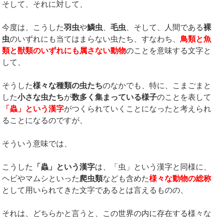
そして、それに対して、
今度は、こうした
羽虫
や
鱗虫
、
毛虫
、そして、人間である
裸
虫
のいずれにも当てはまらない虫たち、すなわち、
鳥類と魚
類と獣類のいずれにも属さない動物
のことを意味する文字と
して、
そうした
様々な種類の虫たち
のなかでも、特に、こまごまと
した
小さな虫たち
が
数多く集まっている様子
のことを表して
「蟲」という漢字
がつくられていくことになったと考えられ
ることになるのですが、
そういう意味では、
こうした
「蟲」という漢字
は、「虫」という漢字と同様に、
ヘビやマムシといった
爬虫類
なども含めた
様々な動物の総称
として用いられてきた文字であるとは言えるものの、
それは、どちらかと言うと、この世界の内に存在する様々な