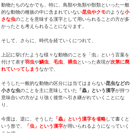
動物たちのなかでも、特に、鳥類や魚類や獣類といった一般
的な動物の種族の中に含まれていない
昆虫やクモ
のような
小
さな虫
のことを意味する漢字として用いられることの方が多
かったとも考えられることになります。
そして、さらに、時代を経ていくにつれて、
上記に挙げたような様々な動物のことを「虫」という言葉を
付けて表す
羽虫
や
鱗虫
、
毛虫
、
裸虫
といった表現が
次第に廃
れていってしまう
なかで、
そうした一般的な動物の区分には当てはまらない
昆虫などの
小さな虫
のことを主に意味していた
「蟲」という漢字
が持つ
意味合いの方がより強く後世へ引き継がれていくことにな
り、
今度は、逆に、そうした
「蟲」という漢字を省略
して書くと
いう形で、
「虫」という漢字
が用いられるようになっていく