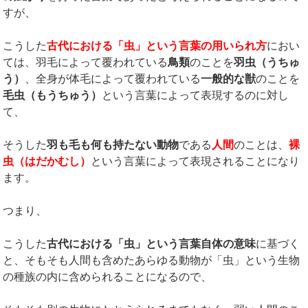
すが、
こうした
古代における「虫」という言葉の用いられ方
におい
ては、羽毛によって覆われている
鳥類
のことを
羽虫（うちゅ
う）
、全身が体毛によって覆われている
一般的な獣
のことを
毛虫（もうちゅう）
という言葉によって表現するのに対し
て、
そうした
羽も毛も何も持たない動物
である
人間
のことは、
裸
虫（はだかむし）
という言葉によって表現されることになり
ます。
つまり、
こうした
古代における「虫」という言葉自体の意味
に基づく
と、そもそも人間も含めたあらゆる動物が「虫」という生物
の種族の内に含められることになるので、