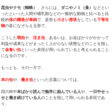
昆虫やクモ（蜘蛛）
、さらには、
ダニやノミ（蚤）
などとい
ったといった人間や哺乳類などの一般的な動物と比べると比
較的
体の構造が単純
で、姿形も
小さい形状
をしている
下等生
物
の姿になぞらえる形で、
こうした
弱虫
や、
泣き虫
、あるいは、お金ばかりがかかって
利益や成果などがまったく上がらない状態などのことを指し
て
金食い虫
といった表現が用いられていると考えられること
になるのです。
もっとも、その一方で、
本の虫
や、
働き虫
といった言葉については、
四六時中
本ばかり読んで勉学に励んでいる人
や、
一日中せっ
せと働き続けている人
のことを指して用いられる表現であ
り、