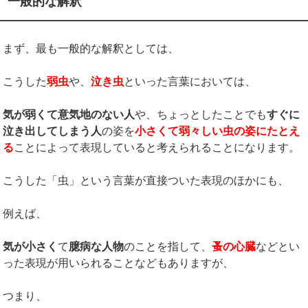
一般的な解釈
まず、最も一般的な解釈としては、
こうした
弱虫
や、
泣き虫
といった言葉においては、
気が弱くて意気地のない人
や、ちょっとしたことでも
すぐに
泣き出してしまう人
の姿を
小さくて弱々しい虫の姿にたとえ
る
ことによって表現していると考えられることになります。
こうした「虫」という言葉が直接ついた表現のほかにも、
例えば、
気が小さく
て
臆病な人物
のことを指して、
蚤の心臓
などとい
った表現が用いられることなどもありますが、
つまり、