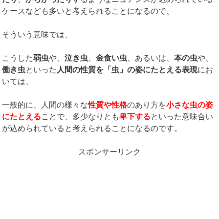
ケースなども多いと考えられることになるので、
そういう意味では、
こうした
弱虫
や、
泣き虫
、
金食い虫
、あるいは、
本の虫
や、
働き虫
といった
人間の性質を「虫」の姿にたとえる表現
にお
いては、
一般的に、人間の様々な
性質や性格
のあり方を
小さな虫の姿
にたとえる
ことで、多少なりとも
卑下する
といった意味合い
が込められていると考えられることになるのです。
スポンサーリンク