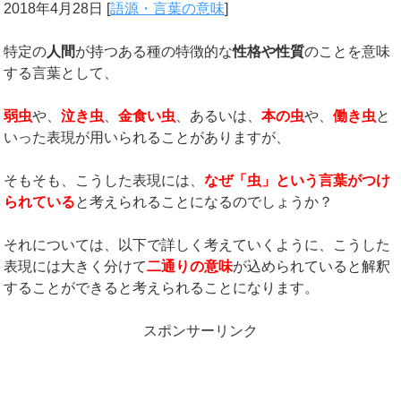
2018年4月28日
[
語源・言葉の意味
]
特定の
人間
が持つある種の特徴的な
性格や性質
のことを意味
する言葉として、
弱虫
や、
泣き虫
、
金食い虫
、あるいは、
本の虫
や、
働き虫
と
いった表現が用いられることがありますが、
そもそも、こうした表現には、
なぜ「虫」という言葉がつけ
られている
と考えられることになるのでしょうか？
それについては、以下で詳しく考えていくように、こうした
表現には大きく分けて
二通りの意味
が込められていると解釈
することができると考えられることになります。
スポンサーリンク