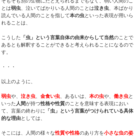
そもそも別の生物にたとえられるまでもなく、弱い人間のこ
とは
弱虫
、泣いてばかりいる人間のことは
泣き虫
、本ばかり
読んでいる人間のことを指して
本の虫
といった表現が用いら
れることは、
こうした
「虫」という言葉自体の由来からして当然
のことで
あるとも解釈することができると考えられることになるので
す。
・・・
以上のように、
弱虫
や、
泣き虫
、
金食い虫
、あるいは、
本の虫
や、
働き虫
と
いった
人間
が持つ
性格や性質
のことを意味する表現におい
て、言葉の終わりに
「虫」という言葉がつけられている具体
的な理由
としては、
そこには、人間の様々な
性質や性格
のあり方を
小さな虫の姿