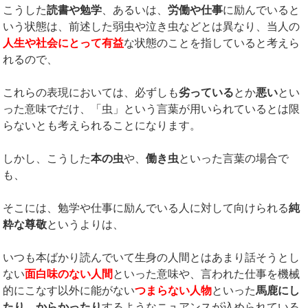
こうした
読書や勉学
、あるいは、
労働や仕事
に励んでいると
いう状態は、前述した弱虫や泣き虫などとは異なり、当人の
人生や社会にとって有益
な状態のことを指していると考えら
れるので、
これらの表現においては、必ずしも
劣っている
とか
悪い
とい
った意味でだけ、「虫」という言葉が用いられているとは限
らないとも考えられることになります。
しかし、こうした
本の虫
や、
働き虫
といった言葉の場合で
も、
そこには、勉学や仕事に励んでいる人に対して向けられる
純
粋な尊敬
というよりは、
いつも本ばかり読んでいて生身の人間とはあまり話そうとし
ない
面白味のない人間
といった意味や、言われた仕事を機械
的にこなす以外に能がない
つまらない人物
といった
馬鹿にし
たり
、
からかったり
するようなニュアンスが込められている