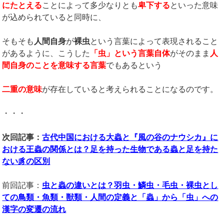
にたとえる
ことによって多少なりとも
卑下する
といった意味
が込められていると同時に、
そもそも
人間自身
が
裸虫
という言葉によって表現されること
があるように、こうした
「虫」という言葉自体
がそのまま
人
間自身のことを意味する言葉
でもあるという
二重の意味
が存在していると考えられることになるのです。
・・・
次回記事：
古代中国における大蟲と『風の谷のナウシカ』に
おける王蟲の関係とは？足を持った生物である蟲と足を持た
ない豸の区別
前回記事：
虫と蟲の違いとは？羽虫・鱗虫・毛虫・裸虫とし
ての鳥類・魚類・獣類・人間の定義と「蟲」から「虫」への
漢字の変遷の流れ