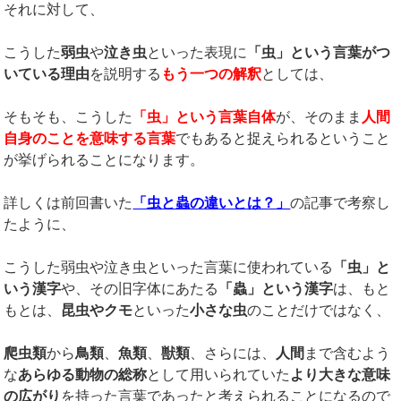
それに対して、
こうした
弱虫
や
泣き虫
といった表現に
「虫」という言葉がつ
いている理由
を説明する
もう一つの解釈
としては、
そもそも、こうした
「虫」という言葉自体
が、そのまま
人間
自身のことを意味する言葉
でもあると捉えられるということ
が挙げられることになります。
詳しくは前回書いた
「虫と蟲の違いとは？」
の記事で考察し
たように、
こうした弱虫や泣き虫といった言葉に使われている
「虫」と
いう漢字
や、その旧字体にあたる
「蟲」という漢字
は、もと
もとは、
昆虫やクモ
といった
小さな虫
のことだけではなく、
爬虫類
から
鳥類
、
魚類
、
獣類
、さらには、
人間
まで含むよう
な
あらゆる動物の総称
として用いられていた
より大きな意味
の広がり
を持った言葉であったと考えられることになるので