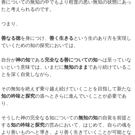
善についての無知の中でもより程度の悪い無知の状態にあっ
たと考えられるのです。
つまり、
善なる徳
を身につけ、
善く生きる
という生のあり方を実現し
ていくための知の探究においては、
自分が
神の知
である
完全なる善についての知
へは至っていな
いという意味では、いまだに
無知のまま
であり続けているこ
とを深く自覚しながら、
その無知を絶えず乗り越え続けていくことを目指して新たな
知の吟味と探究
の道へとさらに進んでいくことが必要であ
り、
そうした神の完全なる知についての
無知の知
の自覚を前提と
する
知の吟味と探究
の営みにおいて、はじめて、自らの魂を
より善いものへと導き、より善く生きていくことが可能とな