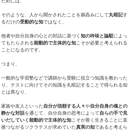
ためには、
そのような、人から聞かされたことを鵜呑みにして
丸暗記
す
るだけの
受動的な知
ではなく、
他者や自分自身の心との対話に基づく
知の吟味と論駁
によっ
てもたらされる
能動的で主体的な知
こそが必要と考えられる
ことになるのです。
つまり、
一般的な学習塾などで講師から受験に役立つ知識を教わった
り、テストに向けてその知識を丸暗記することで得られる知
とは異なり、
家族や友人といった
自分が信頼する人々
や
自分自身の魂との
静かな対話
を通じて、自分自身の思考によって
自らの手で見
いだしていく能動的で主体的な知
こそが善く生きることに直
接つながるソクラテスが求めていた
真実の知
であると考えら