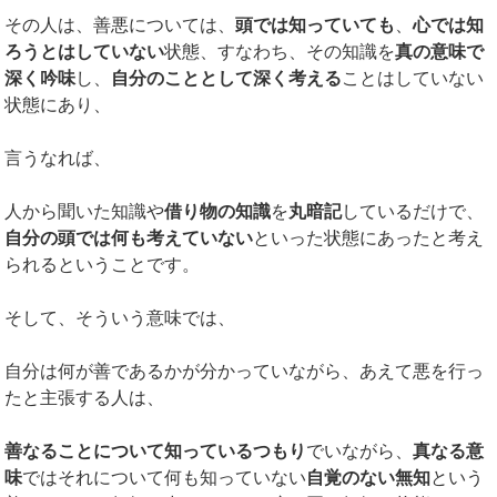
その人は、善悪については、
頭では知っていても
、
心では知
ろうとはしていない
状態、すなわち、その知識を
真の意味で
深く吟味
し、
自分のこととして深く考える
ことはしていない
状態にあり、
言うなれば、
人から聞いた知識や
借り物の知識
を
丸暗記
しているだけで、
自分の頭では何も考えていない
といった状態にあったと考え
られるということです。
そして、そういう意味では、
自分は何が善であるかが分かっていながら、あえて悪を行っ
たと主張する人は、
善なることについて知っているつもり
でいながら、
真なる意
味
ではそれについて何も知っていない
自覚のない無知
という