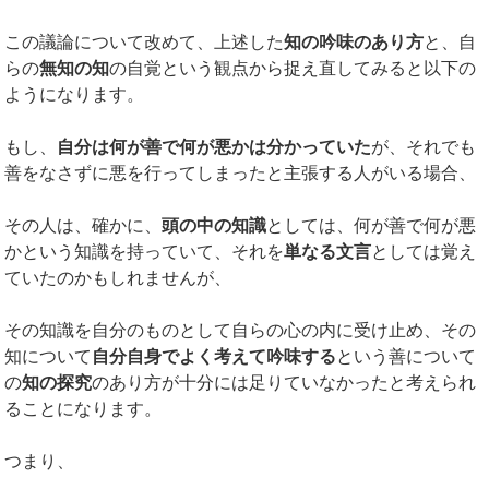
この議論について改めて、上述した
知の吟味のあり方
と、自
らの
無知の知
の自覚という観点から捉え直してみると以下の
ようになります。
もし、
自分は何が善で何が悪かは分かっていた
が、それでも
善をなさずに悪を行ってしまったと主張する人がいる場合、
その人は、確かに、
頭の中の知識
としては、何が善で何が悪
かという知識を持っていて、それを
単なる文言
としては覚え
ていたのかもしれませんが、
その知識を自分のものとして自らの心の内に受け止め、その
知について
自分自身でよく考えて吟味する
という善について
の
知の探究
のあり方が十分には足りていなかったと考えられ
ることになります。
つまり、