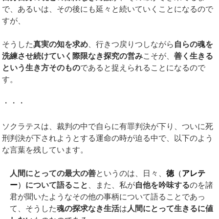
で、あるいは、その後にも延々と続いていくことになるので
すが、
そうした
真実の知を求め
、行きつ戻りつしながら
自らの魂を
洗練させ続けていく際限なき探究の営み
こそが、
善く生きる
という生き方そのもの
であると捉えられることになるので
す。
・・・
ソクラテスは、裁判の中で自らに有罪判決が下り、ついに死
刑判決が下されようとする運命の時が迫る中で、以下のよう
な言葉を残しています。
人間にとっての最大の善
というのは、日々、
徳
（
アレテ
ー
）
について語ること
、また、私が
自他を吟味する
のを諸
君が聞いたようなその他の事柄について語ることであっ
て、そうした
魂の探求なき生活
は
人間にとって生きるに値