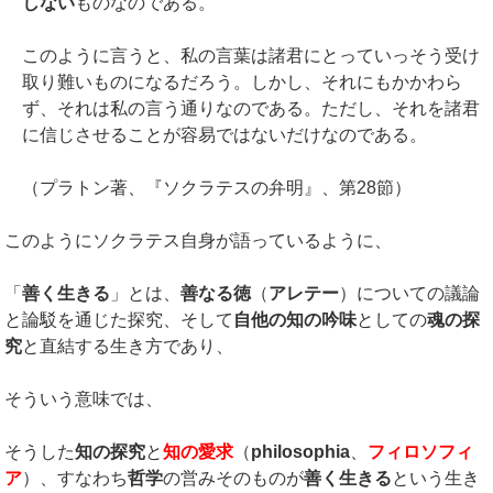
しない
ものなのである。
このように言うと、私の言葉は諸君にとっていっそう受け
取り難いものになるだろう。しかし、それにもかかわら
ず、それは私の言う通りなのである。ただし、それを諸君
に信じさせることが容易ではないだけなのである。
（プラトン著、『ソクラテスの弁明』、第28節）
このようにソクラテス自身が語っているように、
「
善く生きる
」とは、
善なる徳
（
アレテー
）についての議論
と論駁を通じた探究、そして
自他の知の吟味
としての
魂の探
究
と直結する生き方であり、
そういう意味では、
そうした
知の探究
と
知の愛求
（
philosophia
、
フィロソフィ
ア
）、すなわち
哲学
の営みそのものが
善く生きる
という生き