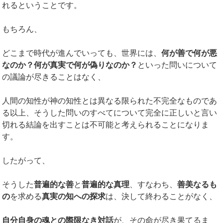
れるということです。
もちろん、
どこまで時代が進んでいっても、世界には、
何が善で何が悪
なのか？何が真実で何が偽りなのか？
といった問いについて
の議論が尽きることはなく、
人間の知性が神の知性とは異なる限られた不完全なものであ
る以上、そうした問いのすべてについて完全に正しいと言い
切れる結論を出すことは不可能と考えられることになりま
す。
したがって、
そうした
普遍的な善
と
普遍的な真理
、すなわち、
善美なるも
の
を求める
真実の知への探求
は、決して終わることがなく、
自分自身の魂との際限なき対話
が、その命が尽き果てるま