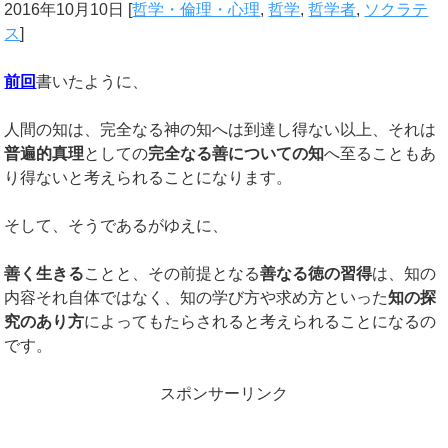
2016年10月10日
[
哲学・倫理・心理
,
哲学
,
哲学者
,
ソクラテ
ス
]
前回
書いたように、
人間の知は、完全なる神の知へは到達し得ない以上、それは
普遍的真理
としての
完全なる善についての知
へ至ることもあ
り得ないと考えられることになります。
そして、そうであるがゆえに、
善く生きる
ことと、その前提となる
善なる徳の習得
は、知の
内容それ自体ではなく、知の学び方や求め方といった
知の探
究のあり方
によってもたらされると考えられることになるの
です。
スポンサーリンク