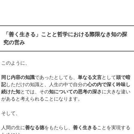
「善く生きる」ことと哲学における際限なき知の探
究の営み
このように、
同じ内容の知識
であったとしても、
単なる文言
として
頭で暗
記
しただけの知識と、人生の中で自分の
心の内で深く吟味し
続けた知
とでは、その
知についての思考の深さ
に大きな違い
があると考えられることになります。
そして、
人間の生に
善なる徳
をもたらし、
善く生きる
ことを実現する