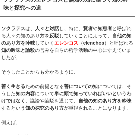
味と探究への道
ソクラテス
は、
人々と対話
し、特に、
賢者
や
知恵者
と呼ばれ
る人々の知のあり方を
反駁
していくことによって、
自他の知
のあり方を吟味
していく
エレンコス
（
elenchos
）と呼ばれる
知の吟味と論駁
の営みを自らの哲学活動の中心にすえていま
したが、
そうしたことからも分かるように、
善く生きる
ための前提となる
善についての知
については、そ
うした
知の内容
について
単に頭で知っていればいいというわ
けではなく
、議論や論駁を通じて、
自他の知のあり方を吟味
するという
知の探究のあり方
が重視されることになります。
例えば、