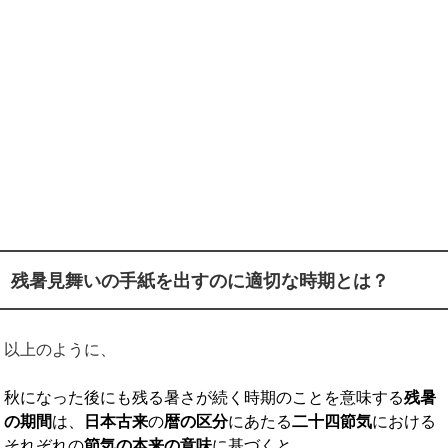
残暑見舞いの手紙を出すのに適切な時期とは？
以上のように、
秋になった後にも残る暑さが続く時期のことを意味する
残暑
の期間
は、
日本古来
の
暦の区分
にあたる
二十四節気
における
それぞれの
節気の本来の意味
に基づくと、