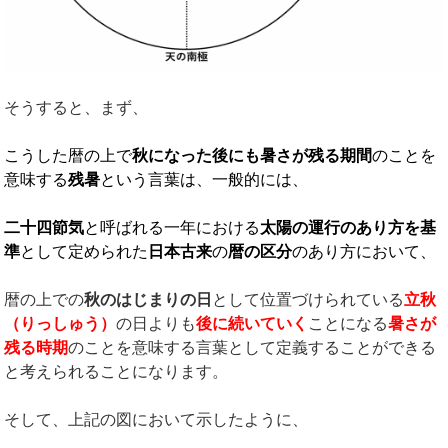
そうすると、まず、
こうした暦の上で
秋になった後にも暑さが残る期間
のことを
意味する
残暑
という言葉は、一般的には、
二十四節気
と呼ばれる一年における
太陽の運行のあり方を基
準
として定められた
日本古来
の
暦の区分
のあり方において、
暦の上での
秋のはじまりの日
として位置づけられている
立秋
（りっしゅう）
の日よりも
後に続いていく
ことになる
暑さが
残る時期
のことを意味する言葉として定義することができる
と考えられることになります。
そして、上記の図において示したように、