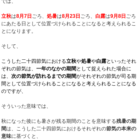
では、
立秋
は
8
月
7
日
ごろ、
処暑
は
8
月
23
日
ごろ、
白露
は
9
月
8
日
ごろ
にあたる日として位置づけられることになると考えられるこ
とになります。
そして、
こうした二十四節気における
立秋
や
処暑
や
白露
といったそれ
ぞれの節気は、
一年のなかの期間
として捉えられた場合に
は、
次の節気が訪れるまでの期間
がそれぞれの節気が司る期
間として位置づけられることになると考えられることになる
のですが、
そういった意味では、
秋になった後にも暑さが残る期間のことを意味する
残暑の期
間
は、こうした二十四節気におけるそれぞれの
節気の本来の
意味
に基づくと、