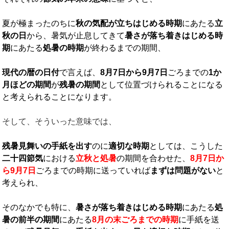
夏が極まったのちに
秋の気配が立ちはじめる時期
にあたる
立
秋の日
から、暑気が止息してきて
暑さが落ち着きはじめる時
期
にあたる
処暑の時期
が終わるまでの期間、
現代の暦の日付
で言えば、
8
月
7
日から
9
月
7
日
ごろまでの
1
か
月ほどの期間
が
残暑の期間
として位置づけられることになる
と考えられることになります。
そして、そういった意味では、
残暑見舞いの手紙を出す
のに
適切な時期
としては、こうした
二十四節気
における
立秋と処暑
の期間を合わせた、
8
月
7
日か
ら
9
月
7
日
ごろまでの時期に送っていれば
まずは問題がない
と
考えられ、
そのなかでも特に、
暑さが落ち着きはじめる時期
にあたる
処
暑の前半の期間
にあたる
8
月の末ごろまでの時期
に手紙を送