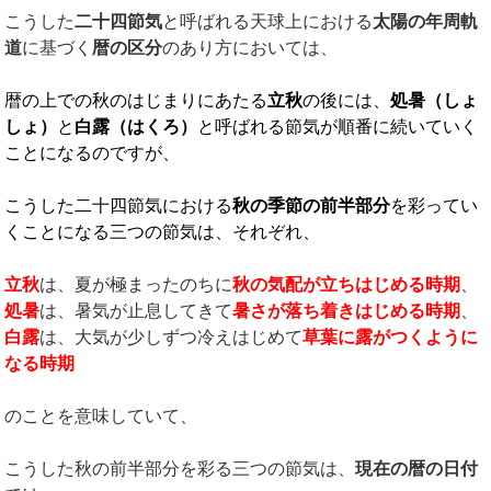
こうした
二十四節気
と呼ばれる天球上における
太陽の年周軌
道
に基づく
暦の区分
のあり方においては、
暦の上での秋のはじまりにあたる
立秋
の後には、
処暑（しょ
しょ）
と
白露（はくろ）
と呼ばれる節気が順番に続いていく
ことになるのですが、
こうした二十四節気における
秋の季節の前半部分
を彩ってい
くことになる三つの節気は、それぞれ、
立秋
は、夏が極まったのちに
秋の気配が立ちはじめる時期
、
処暑
は、暑気が止息してきて
暑さが落ち着きはじめる時期
、
白露
は、大気が少しずつ冷えはじめて
草葉に露がつくように
なる時期
のことを意味していて、
こうした秋の前半部分を彩る三つの節気は、
現在の暦の日付