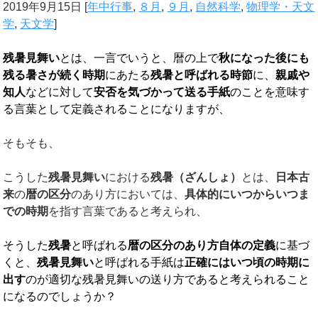
2019年9月15日
[
年中行事
,
８月
,
９月
,
自然科学
,
物理学・天文
学
,
天文学
]
残暑見舞い
とは、一言でいうと、暦の上で
秋になった後にも
残る暑さが続く時期
にあたる
残暑と呼ばれる時節
に、
親戚や
知人
などに対して
安否を気づかって送る手紙
のことを意味す
る言葉として定義されることになりますが、
そもそも、
こうした
残暑見舞い
における
残暑（ざんしょ）
とは、
日本古
来
の
暦の区分
のあり方においては、
具体的にいつからいつま
での時期
を指す言葉であると考えられ、
そうした
残暑
と呼ばれる
暦の区分のあり方自体の定義
に基づ
くと、
残暑見舞い
と呼ばれる手紙は
正確にはいつ頃の時期に
出す
のが適切な残暑見舞いの送り方であると考えられること
になるのでしょうか？