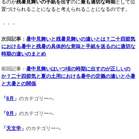
るのが
残暑見舞いの手紙を出す
のに
最も適切な時期
として位
置づけられることになると考えられることになるのです。
・・・
次回記事：
暑中見舞いと残暑見舞いの違いとは？二十四節気
における暑中と残暑の具体的な意味と手紙を送るのに適切な
時期の違いのまとめ
前回記事：
暑中見舞いはいつ頃の時期に出すのが正しいの
か？二十四節気と夏の土用における暑中の定義の違いと小暑
と大暑との関係
「
8
月
」
のカテゴリーへ
「
9
月
」
のカテゴリーへ
「
天文学
」
のカテゴリーへ