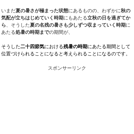
いまだ
夏の暑さが極まった状態
にあるものの、わずかに
秋の
気配が立ちはじめていく時期
にもあたる
立秋の日を過ぎてか
ら
、そうした
夏の名残の暑さも少しずつ収まっていく時期
に
あたる
処暑の時期まで
の期間が、
そうした
二十四節気
における
残暑の時期
にあたる期間として
位置づけられることになると考えられることになるのです。
スポンサーリンク