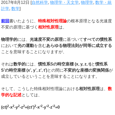
2017年8月12日
[
自然科学
,
物理学・天文学
,
物理学
,
数学・統
計学
,
数学
]
前回
書いたように、
特殊相対性理論
の根本原理となる光速度
不変の原理に基づく
相対性原理
は、
物理学的
には、
光速度不変の原理
に基づいて
すべての慣性系
において
光の運動
を含む
あらゆる物理法則が同等に成立する
ことを意味することになりますが、
それは
数学的
には、
慣性系
S
の時空座標
(x, y, z, t)
と
慣性系
S’
の時空座標
(x’, y’, z’, t’)
との間に
不変的な座標の変換関係
が
成立しているということを意味することになります。
そして、こうした特殊相対性理論における
相対性原理
は、
数
学的な記述
としては、
2
2
2
2
2
2
2
2
(ct)
-x
-y
-z
=(ct’)
-x’
-y’
-z’
=0