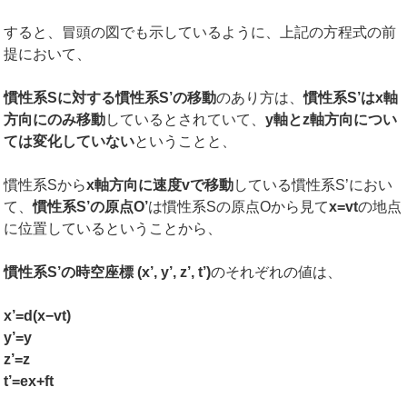
すると、冒頭の図でも示しているように、上記の方程式の前
提において、
慣性系
S
に対する慣性系
S’
の移動
のあり方は、
慣性系
S’
は
x
軸
方向にのみ移動
しているとされていて、
y
軸と
z
軸方向につい
ては変化していない
ということと、
慣性系Sから
x
軸方向に速度
v
で移動
している慣性系S’におい
て、
慣性系
S’
の原点
O’
は慣性系Sの原点Oから見て
x=vt
の地点
に位置しているということから、
慣性系
S’
の時空座標
(x’, y’, z’, t’)
のそれぞれの値は、
x’=d(x−vt)
y’=y
z’=z
t’=ex+ft