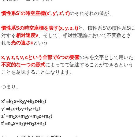
慣性系
S’
の時空座標
(x’, y’, z’, t’)
のそれぞれの値が、
慣性系
S
の時空座標
を表す
(x, y, z, t)
と、慣性系S’の慣性系Sに
対する
相対速度
v
、そして、相対性理論において不変数とさ
れる
光の速さ
c
という
x, y, z, t, v, c
という全部で
6
つの要素
のみを文字として用いた
不変的な一つの形式
によってで記述することができるという
ことを意味することになります。
つまり、
x’ =k
x+k
y+k
z+k
t
1
2
3
4
y’ =l
x+l
y+l
z+l
t
1
2
3
4
z’ =m
x+m
y+m
z+m
t
1
2
3
4
t’ =n
x+n
y+n
z+n
t
n
2
3
4