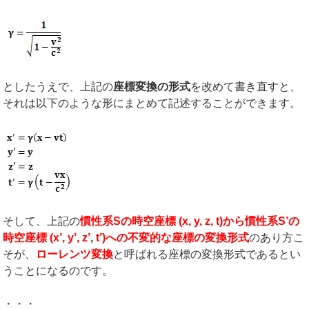
としたうえで、上記の
座標変換の形式
を改めて書き直すと、
それは以下のような形にまとめて記述することができます。
そして、上記の
慣性系
S
の時空座標
(x, y, z, t)
から慣性系
S’
の
時空座標
(x’, y’, z’, t’)
への不変的な座標の変換形式
のあり方こ
そが、
ローレンツ変換
と呼ばれる座標の変換形式であるとい
うことになるのです。
・・・