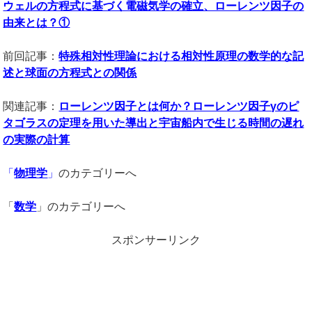
ウェルの方程式に基づく電磁気学の確立、ローレンツ因子の
由来とは？①
前回記事：
特殊相対性理論における相対性原理の数学的な記
述と球面の方程式との関係
関連記事：
ローレンツ因子とは何か？ローレンツ因子γのピ
タゴラスの定理を用いた導出と宇宙船内で生じる時間の遅れ
の実際の計算
「
物理学
」
のカテゴリーへ
「
数学
」のカテゴリーへ
スポンサーリンク