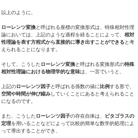
以上のように、
ローレンツ変換
と呼ばれる座標の変換形式は、特殊相対性理
論においては、上記のような過程を経ることによって、
相対
性理論を表す方程式から直接的に導き出すことができる
と考
えられることになります。
そして、こうした
ローレンツ変換
と呼ばれる変換形式の
特殊
相対性理論における物理学的な意味
は、一言でいうと、
上記の
ローレンツ因子
と呼ばれる係数の値に
比例
する形で、
空間や時間が伸び縮み
していくことにあると考えられること
になるのです。
また、こうした
ローレンツ因子
の存在自体は、
ピタゴラスの
定理
を用いることなどによって比較的簡単な数学的処理によ
って導出することができ、