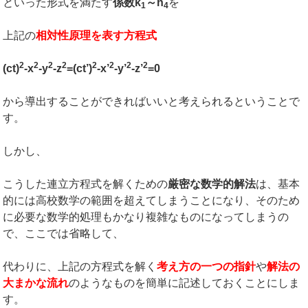
といった形式を満たす
係数
k
～n
を
1
4
上記の
相対性原理を表す方程式
2
2
2
2
2
2
2
2
(ct)
-x
-y
-z
=(ct’)
-x’
-y’
-z’
=0
から導出することができればいいと考えられるということで
す。
しかし、
こうした連立方程式を解くための
厳密な数学的解法
は、基本
的には高校数学の範囲を超えてしまうことになり、そのため
に必要な数学的処理もかなり複雑なものになってしまうの
で、ここでは省略して、
代わりに、上記の方程式を解く
考え方の一つの指針
や
解法の
大まかな流れ
のようなものを簡単に記述しておくことにしま
す。