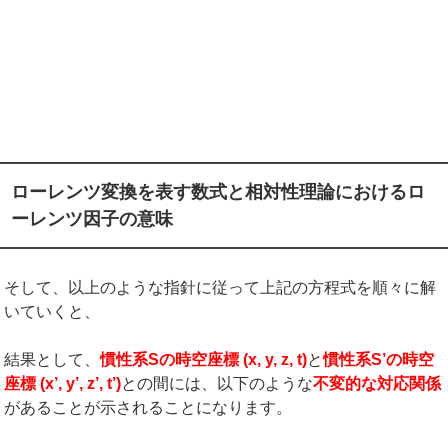
ローレンツ変換を表す数式と相対性理論におけるロ
ーレンツ因子の意味
そして、以上のような指針に従って上記の方程式を順々に解
いていくと、
結果として、
慣性系
S
の時空座標
(x, y, z, t)
と
慣性系
S’
の時空
座標
(x’, y’, z’, t’)
との間には、以下のような
不変的な対応関係
があることが示されることになります。