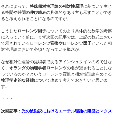
それによって、
特殊相対性理論の相対性原理
に基づいて生じ
る
空間や時間の伸び縮み
の具体的なあり方も示すことができ
ると考えられることになるのですが、
こうした
ローレンツ因子
についてのより具体的な数学的考察
に入っていく前に、まず次回の記事では、上記の数式におい
て示されている
ローレンツ変換やローレンツ因子
といった相
対性理論において必須となっている概念が、
なぜ相対性理論の提唱者であるアインシュタインの名ではな
く、
オランダの物理学者ローレンツ
の名が冠されることにな
っているのか？というローレンツ変換と相対性理論をめぐる
物理学史的な経緯
について改めて考えておきたいと思いま
す。
・・・
次回記事：
光の波動説におけるエーテル理論の隆盛とマクス