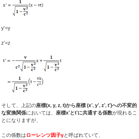
y’=y
z’=z
そして、上記の
座標
(x, y, z, t)
から座標
(x’, y’, z’, t’)
への不変的
な変換関係
においては、
座標
x’
と
t’
に共通する係数
が現れるこ
とになりますが、
この係数は
ローレンツ因子
γ
と呼ばれていて、