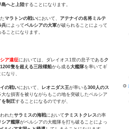
半島へと上陸
することになります。
た
マラトンの戦い
において、
アテナイの名将ミルテ
歩兵
によって
ペルシアの大軍
が破られることによって
わることになります。
シア遠征
においては、ダレイオス1世の息子である
ク
1200隻を超える三段櫂船
から成る
大艦隊
を率いてギ
とになり、
イの戦い
において、
レオニダス王
が率いる
300人のス
多大な損害を被りながらもこの地を突破したペルシア
イを制圧
することになるのですが、
われた
サラミスの海戦
において
テミストクレス
の率
リシア艦隊
がペルシアの大艦隊を打ち破ることによっ
ペルシア本国へと帰還
してしまうことになります。