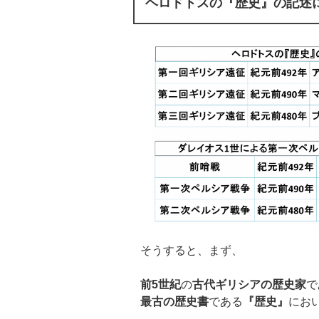
ヘロドトスの『歴史』の記述
そうすると、まず、
前
5
世紀
の
古代ギリシアの歴史家
で
最古の歴史書
である
『歴史』
にお