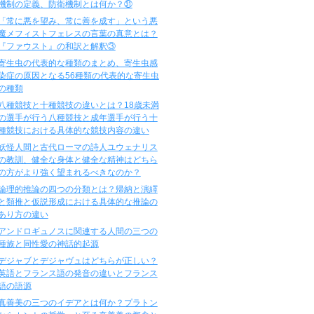
機制の定義、防衛機制とは何か？㉛
「常に悪を望み、常に善を成す」という悪
魔メフィストフェレスの言葉の真意とは？
『ファウスト』の和訳と解釈③
寄生虫の代表的な種類のまとめ、寄生虫感
染症の原因となる56種類の代表的な寄生虫
の種類
八種競技と十種競技の違いとは？18歳未満
の選手が行う八種競技と成年選手が行う十
種競技における具体的な競技内容の違い
妖怪人間と古代ローマの詩人ユウェナリス
の教訓、健全な身体と健全な精神はどちら
の方がより強く望まれるべきなのか？
論理的推論の四つの分類とは？帰納と演繹
と類推と仮説形成における具体的な推論の
あり方の違い
アンドロギュノスに関連する人間の三つの
種族と同性愛の神話的起源
デジャブとデジャヴュはどちらが正しい？
英語とフランス語の発音の違いとフランス
語の語源
真善美の三つのイデアとは何か？プラトン