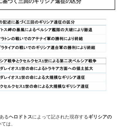
に基づく三回のギリシア遠征の区分
ある
ヘロドトス
によって記された現存する
ギリシアの
いては、