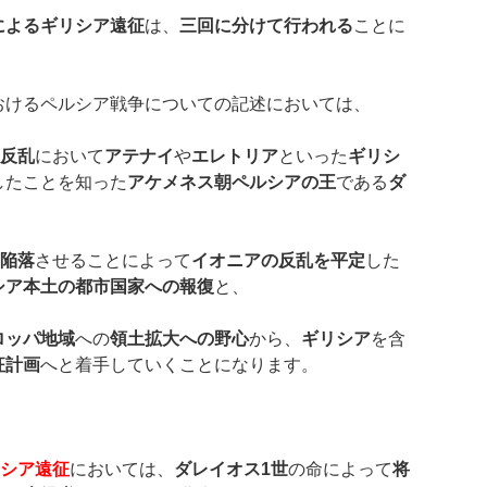
によるギリシア遠征
は、
三回に分けて行われる
ことに
おけるペルシア戦争についての記述においては、
反乱
において
アテナイ
や
エレトリア
といった
ギリシ
したことを知った
アケメネス朝ペルシアの王
である
ダ
陥落
させることによって
イオニアの反乱を平定
した
シア本土の都市国家への報復
と、
ロッパ地域
への
領土拡大への野心
から、
ギリシア
を含
征計画
へと着手していくことになります。
シア遠征
においては、
ダレイオス
1
世
の命によって
将