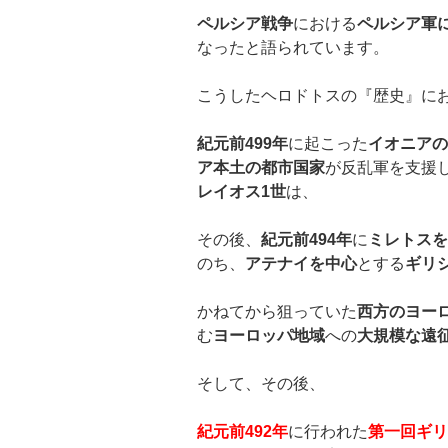
ペルシア戦争
における
ペルシア軍
なったと語られています。
こうしたヘロドトスの『歴史』に
紀元前
499
年
に起こった
イオニアの
ア本土の都市国家
が反乱軍を支援
レイオス
1
世
は、
その後、
紀元前
494
年
に
ミレトスを
のち、
アテナイを中心
とする
ギリ
かねてから狙っていた
西方のヨー
む
ヨーロッパ地域
への
大規模な遠
そして、その後、
紀元前
492
年
に行われた
第一回ギリ