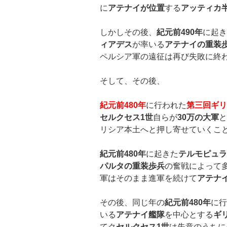
に
アテナイが位置
する
アッティカ
しかしその後、
紀元前490年
に起き
ィアデス
が率いる
アテナイの重装
ペルシア軍の遠征は再び失敗に終
そして、その後、
紀元前
480
年
に行われた
第三回ギリ
セルクセス1世
自らが
30
万の大軍
と
リシア本土へと押し寄せていくこ
紀元前480年
に起きた
テルモピュラ
パルタの重装歩兵
の奮戦によって
軍はそのまま進軍を続けて
アテナ
その後、同じ年の
紀元前480年
に行
いる
アテナイ艦隊
を中心とする
ギ
てク
セルクセス1世
は失意のうちに