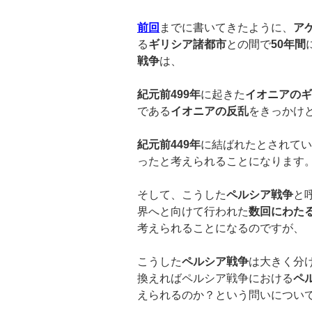
前回
までに書いてきたように、
ア
る
ギリシア諸都市
との間で
50
年間
戦争
は、
紀元前
499
年
に起きた
イオニアのギ
である
イオニアの反乱
をきっかけ
紀元前
449
年
に結ばれたとされてい
ったと考えられることになります
そして、こうした
ペルシア戦争
と
界へと向けて行われた
数回にわた
考えられることになるのですが、
こうした
ペルシア戦争
は大きく分
換えればペルシア戦争における
ペ
えられるのか？という問いについ