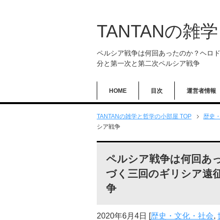
TANTANの雑
ペルシア戦争は何回あったのか？ヘロ
分と第一次と第二次ペルシア戦争
HOME
目次
運営者情報
TANTANの雑学と哲学の小部屋 TOP
歴史
シア戦争
ペルシア戦争は何回あ
づく三回のギリシア遠
争
2020年6月4日
[
歴史・文化・社会
,