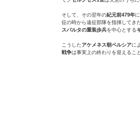
そして、その翌年の
紀元前479年
に
征の時から遠征部隊を指揮してき
スパルタの重装歩兵
を中心とする
こうした
アケメネス朝ペルシア
に
戦争
は事実上の終わりを迎えるこ