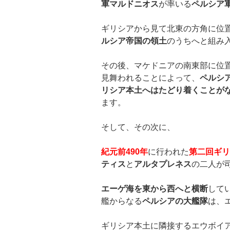
軍マルドニオス
が率いる
ペルシア
ギリシアから見て北東の方角に位
ルシア帝国の領土
のうちへと組み
その後、マケドニアの南東部に位
見舞われることによって、
ペルシ
リシア本土へはたどり着くことが
ます。
そして、その次に、
紀元前
490
年
に行われた
第二回ギリ
ティス
と
アルタプレネス
の二人が
エーゲ海を東から西へと横断
して
艦からなる
ペルシアの大艦隊
は、
ギリシア本土に隣接するエウボイ