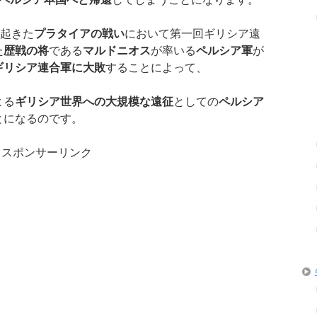
起きた
プラタイアの戦い
において第一回ギリシア遠
た
歴戦の将
である
マルドニオス
が率いる
ペルシア軍
が
ギリシア連合軍に大敗
することによって、
よる
ギリシア世界への大規模な遠征
としての
ペルシア
とになるのです。
スポンサーリンク