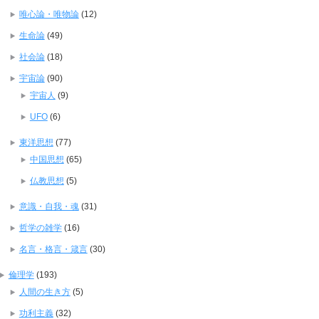
唯心論・唯物論
(12)
生命論
(49)
社会論
(18)
宇宙論
(90)
宇宙人
(9)
UFO
(6)
東洋思想
(77)
中国思想
(65)
仏教思想
(5)
意識・自我・魂
(31)
哲学の雑学
(16)
名言・格言・箴言
(30)
倫理学
(193)
人間の生き方
(5)
功利主義
(32)