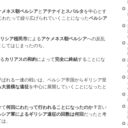
ケメネス朝ペルシア
と
アテナイとスパルタ
を中心とす
にわたって繰り広げられていくことになった
ペルシア
リシア植民市
による
アケメネス朝ペルシア
への反乱
としてはじまったのち、
る
カリアスの和約
によって
完全に終結
することにな
。
呼ばれる一連の戦いは、ペルシア帝国からギリシア世
る
大規模な遠征
を中心に展開していくことになったと
けて
何回にわたって行われることになったのか？
言い
ルシア軍によるギリシア遠征の回数は何回
だったと考
ては、