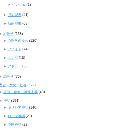
ベンサム
(1)
旧約聖書
(41)
新約聖書
(63)
心理学
(138)
心理学の概念
(120)
フロイト
(74)
ユング
(18)
アドラー
(3)
論理学
(76)
歴史・文化・社会
(529)
宗教・信仰・神秘主義
(48)
神話
(194)
ギリシア神話
(140)
ローマ神話
(21)
中国神話
(22)