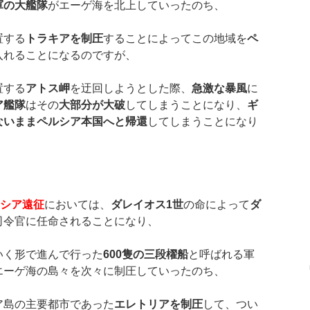
軍の大艦隊
がエーゲ海を北上していったのち、
置する
トラキアを制圧
することによってこの地域を
ペ
入れることになるのですが、
置する
アトス岬
を迂回しようとした際、
急激な暴風
に
ア艦隊
はその
大部分が大破
してしまうことになり、
ギ
ないままペルシア本国へと帰還
してしまうことになり
シア遠征
においては、
ダレイオス
1
世
の命によって
ダ
司令官に任命されることになり、
いく形で進んで行った
600
隻の三段櫂船
と呼ばれる軍
エーゲ海の島々を次々に制圧していったのち、
ア島の主要都市であった
エレトリアを制圧
して、つい