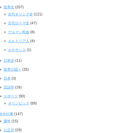
世界史
(207)
古代ギリシア史
(121)
古代ローマ史
(47)
ゲルマン民族
(8)
エルトリア人
(4)
ルネサンス
(1)
日本史
(11)
世界の国々
(35)
日本
(3)
言語学
(16)
スポーツ
(90)
オリンピック
(89)
年中行事
(147)
通年
(15)
お正月
(29)