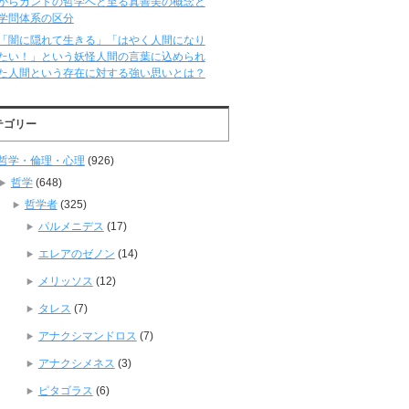
からカントの哲学へと至る真善美の概念と
学問体系の区分
「闇に隠れて生きる」「はやく人間になり
たい！」という妖怪人間の言葉に込められ
た人間という存在に対する強い思いとは？
テゴリー
哲学・倫理・心理
(926)
哲学
(648)
哲学者
(325)
パルメニデス
(17)
エレアのゼノン
(14)
メリッソス
(12)
タレス
(7)
アナクシマンドロス
(7)
アナクシメネス
(3)
ピタゴラス
(6)