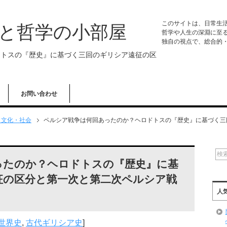
このサイトは、日常生
学と哲学の小部屋
哲学や人生の深淵に至
独自の視点で、総合的
ドトスの『歴史』に基づく三回のギリシア遠征の区
お問い合わせ
・文化・社会
ペルシア戦争は何回あったのか？ヘロドトスの『歴史』に基づく三
ったのか？ヘロドトスの『歴史』に基
征の区分と第一次と第二次ペルシア戦
人
世界史
,
古代ギリシア史
]