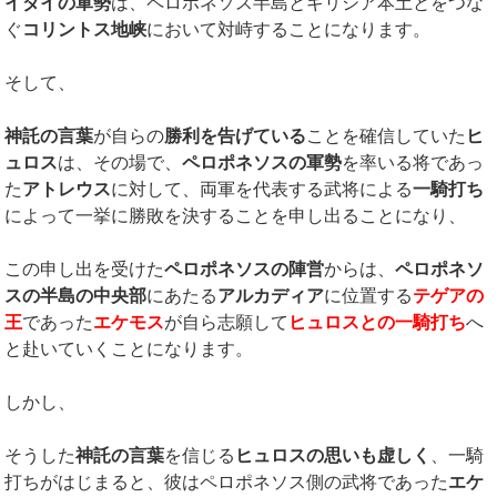
イダイの軍勢
は、ペロポネソス半島とギリシア本土とをつな
ぐ
コリントス地峡
において対峙することになります。
そして、
神託の言葉
が自らの
勝利を告げている
ことを確信していた
ヒ
ュロス
は、その場で、
ペロポネソスの軍勢
を率いる将であっ
た
アトレウス
に対して、両軍を代表する武将による
一騎打ち
によって一挙に勝敗を決することを申し出ることになり、
この申し出を受けた
ペロポネソスの陣営
からは、
ペロポネソ
スの半島の中央部
にあたる
アルカディア
に位置する
テゲアの
王
であった
エケモス
が自ら志願して
ヒュロスとの一騎打ち
へ
と赴いていくことになります。
しかし、
そうした
神託の言葉
を信じる
ヒュロスの思いも虚しく
、一騎
打ちがはじまると、彼はペロポネソス側の武将であった
エケ