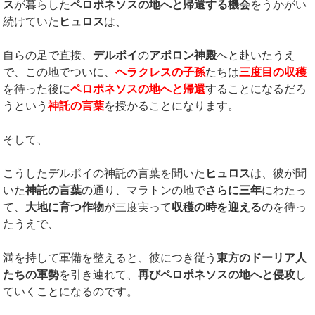
ス
が暮らした
ペロポネソスの地へと帰還する機会
をうかがい
続けていた
ヒュロス
は、
自らの足で直接、
デルポイ
の
アポロン神殿
へと赴いたうえ
で、この地でついに、
ヘラクレスの子孫
たちは
三度目の収穫
を待った後に
ペロポネソスの地へと帰還
することになるだろ
うという
神託の言葉
を授かることになります。
そして、
こうしたデルポイの神託の言葉を聞いた
ヒュロス
は、彼が聞
いた
神託の言葉
の通り、マラトンの地で
さらに三年
にわたっ
て、
大地に育つ作物
が三度実って
収穫の時を迎える
のを待っ
たうえで、
満を持して軍備を整えると、彼につき従う
東方のドーリア人
たちの軍勢
を引き連れて、
再びペロポネソスの地へと侵攻
し
ていくことになるのです。