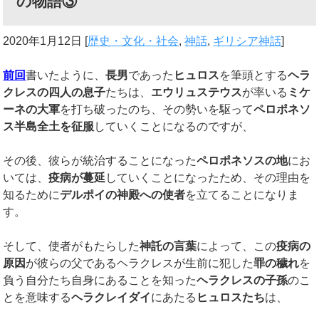
の物語③
2020年1月12日
[
歴史・文化・社会
,
神話
,
ギリシア神話
]
前回
書いたように、
長男
であった
ヒュロス
を筆頭とする
ヘラ
クレスの四人の息子
たちは、
エウリュステウス
が率いる
ミケ
ーネの大軍
を打ち破ったのち、その勢いを駆って
ペロポネソ
ス半島全土を征服
していくことになるのですが、
その後、彼らが統治することになった
ペロポネソスの地
にお
いては、
疫病が蔓延
していくことになったため、その理由を
知るために
デルポイの神殿への使者
を立てることになりま
す。
そして、使者がもたらした
神託の言葉
によって、この
疫病の
原因
が彼らの父であるヘラクレスが生前に犯した
罪の穢れ
を
負う自分たち自身にあることを知った
ヘラクレスの子孫
のこ
とを意味する
ヘラクレイダイ
にあたる
ヒュロスたち
は、