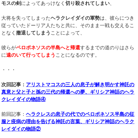
モスの剣
によってあっけなく
切り殺されてしまい
、
大将を失ってしまった
ヘラクレイダイの軍勢
は、彼らにつき
従っていたドーリア人たちと共に、そのまま一戦も交えるこ
となく
撤退してしまう
ことによって、
彼らが
ペロポネソスの半島へと帰還
するまでの道のりはさら
に
遠のいて行ってしまう
ことになるのです。
・・・
次回記事：
アリストマコスの三人の息子が解き明かす神託の
真意と父と子と孫の三代の帰還への夢、ギリシア神話のヘラ
クレイダイの物語④
前回記事：
ヘラクレスの息子の代でのペロポネソス半島の征
服と疫病の理由を告げる神託の言葉、ギリシア神話のヘラク
レイダイの物語②