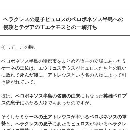
ヘラクレスの息子ヒュロスのペロポネソス半島への
侵攻とテゲアの王エケモスとの一騎打ち
そして、この時、
ペロポネソス半島の諸都市をまとめる盟主の立場にあった
ミ
ケーネの王位
は、
エウリュステウス
がヒュロスたちとの戦い
に敗れて
死んだ後
に、
アトレウス
という名の人物によって引
き継がれていて、
彼は、
ペロポネソス半島
の
名前の由来
にもなった
英雄ペロプ
スの息子
にあたる人物でもあったのですが、
そうした
ミケーネの王アトレウス
が率いる
ペロポネソスの軍
勢
と、
ヘラクレスの息子
にあたる
ヒュロス
が率いる
ヘラクレ