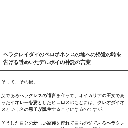
ヘラクレイダイのペロポネソスの地への帰還の時を
告げる謎めいたデルポイの神託の言葉
そして、その後、
父である
ヘラクレスの遺言
を守って、
オイカリアの王女
であ
った
イオレーを妻
とした
ヒュロス
のもとには、
クレオダイオ
ス
という名の
息子が誕生
することになるのですが、
そうした自分の
新しい家族
を連れて自らの父である
ヘラクレ