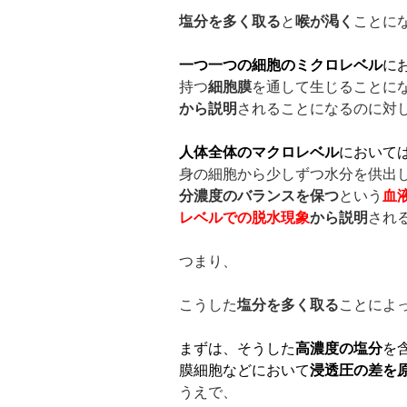
塩分を多く取る
と
喉が渇く
ことに
一つ一つの細胞のミクロレベル
に
持つ
細胞膜
を通して生じることに
から説明
されることになるのに対
人体全体のマクロレベル
において
身の細胞から少しずつ水分を供出
分濃度のバランスを保つ
という
血
レベルでの脱水現象
から説明
され
つまり、
こうした
塩分を多く取る
ことによ
まずは、そうした
高濃度の塩分
を
膜細胞などにおいて
浸透圧の差を
うえで、