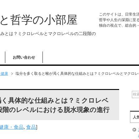
このサイトは、日常生
学と哲学の小部屋
哲学や人生の深淵に至
独自の視点で、総合的
組みとは？ミクロレベルとマクロレベルの二段階の
お問い合わせ
・健康
塩分を多く取ると喉が渇く具体的な仕組みとは？ミクロレベルとマクロレ
渇く具体的な仕組みとは？ミクロレベ
段階のレベルにおける脱水現象の進行
人
健康・食品
,
食品
]