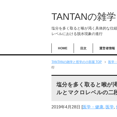
TANTANの雑
塩分を多く取ると喉が渇く具体的な仕
レベルにおける脱水現象の進行
HOME
目次
運営者情報
TANTANの雑学と哲学の小部屋 TOP
医学
行
塩分を多く取ると喉が
ルとマクロレベルの二
2019年4月28日
[
医学・健康
,
医学
,