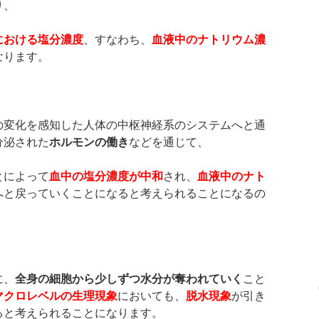
り、
における塩分濃度
、すなわち、
血液中のナトリウム濃
なります。
の変化を感知した人体の中枢神経系のシステムへと通
分泌された
ホルモンの働き
などを通じて、
と
によって
血中の塩分濃度が中和
され、
血液中のナト
へと戻っていくことになると考えられることになるの
に、
全身の細胞から少しずつ水分が奪われていく
こと
マクロレベルの生理現象
においても、
脱水現象
が引き
ると考えられることになります。