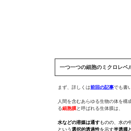
一つ一つの細胞のミクロレベ
まず、詳しくは
前回の記事
でも書
人間を含むあらゆる生物の体を構
る
細胞膜
と呼ばれる生体膜は、
水などの溶媒は通す
ものの、水の
という
選択的透過性
を示す
半透膜