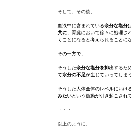
そして、その後、
血液中に含まれている
余分な塩分
共に
、腎臓において徐々に処理さ
くことになると考えられることに
その一方で、
そうした
余分な塩分を排出
するた
て
水分の不足
が生じていってしま
そうした人体全体のレベルにおけ
みたい
という衝動が引き起こされ
・・・
以上のように、