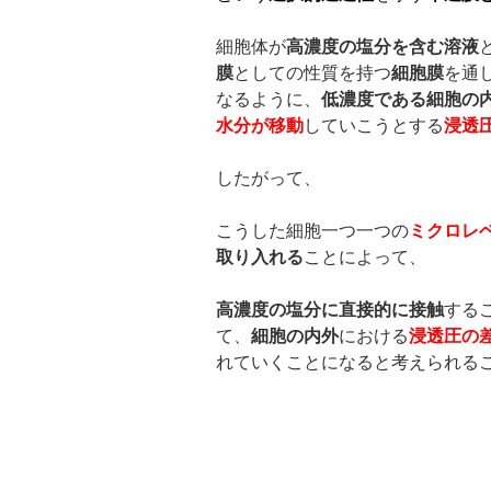
細胞体が
高濃度の塩分を含む溶液
膜
としての性質を持つ
細胞膜
を通
なるように、
低濃度である細胞の
水分が移動
していこうとする
浸透
したがって、
こうした細胞一つ一つの
ミクロレ
取り入れる
ことによって、
高濃度の塩分に直接的に接触
する
て、
細胞の内外
における
浸透圧の
れていくことになると考えられる