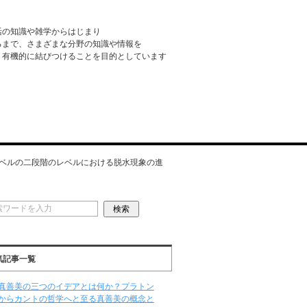
活の知識や雑学からはじまり
るまで、さまざまな分野の知識や情報を
・有機的に結びつけることを目的としています
ベルの二段階のレベルにおける脱水現象の進
気記事一覧
真善美の三つのイデアとは何か？プラトン
からカントの哲学へと至る真善美の概念と