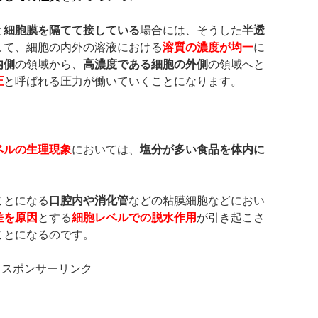
と
細胞膜を隔てて接している
場合には、そうした
半透
して、細胞の内外の溶液における
溶質の濃度が均一
に
内側
の領域から、
高濃度である細胞の外側
の領域へと
圧
と呼ばれる圧力が働いていくことになります。
ベルの生理現象
においては、
塩分が多い食品を体内に
ことになる
口腔内や消化管
などの粘膜細胞などにおい
差を原因
とする
細胞レベルでの脱水作用
が引き起こさ
ことになるのです。
スポンサーリンク