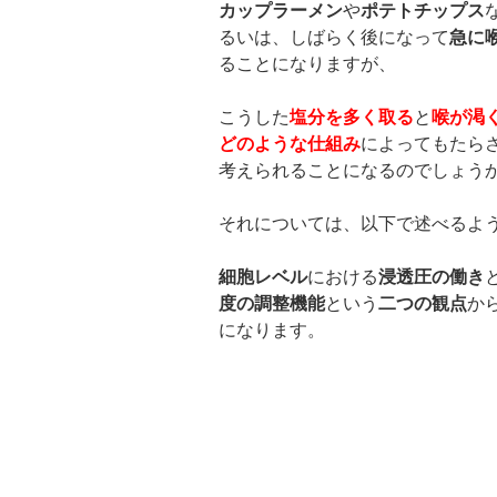
カップラーメン
や
ポテトチップス
るいは、しばらく後になって
急に
ることになりますが、
こうした
塩分を多く取る
と
喉が渇
どのような仕組み
によってもたら
考えられることになるのでしょう
それについては、以下で述べるよ
細胞レベル
における
浸透圧の働き
度の調整機能
という
二つの観点
か
になります。