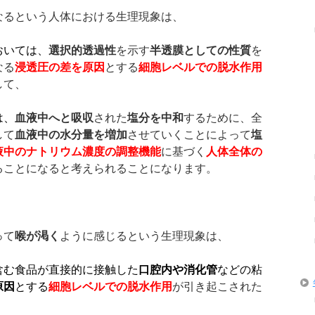
なるという人体における生理現象は、
おいては、
選択的透過性
を示す
半透膜としての性質
を
なる
浸透圧の差を原因
とする
細胞レベルでの脱水作用
して、
は、
血液中へと吸収
された
塩分を中和
するために、全
して
血液中の水分量を増加
させていくことによって
塩
液中のナトリウム濃度の調整機能
に基づく
人体全体の
ることになると考えられることになります。
って
喉が渇く
ように感じるという生理現象は、
含む食品が直接的に接触した
口腔内や消化管
などの粘
原因
とする
細胞レベルでの脱水作用
が引き起こされた