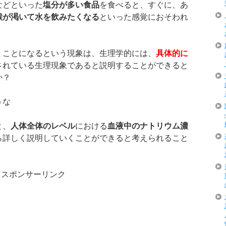
などといった
塩分が多い食品
を食べると、すぐに、あ
喉が渇いて水を飲みたくなる
といった感覚におそわれ
く
ことになるという現象は、生理学的には、
具体的に
されている生理現象であると説明することができると
か？
うな
と、
人体全体のレベル
における
血液中のナトリウム濃
ら詳しく説明していくことができると考えられること
スポンサーリンク