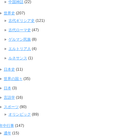
中国神話
(22)
世界史
(207)
古代ギリシア史
(121)
古代ローマ史
(47)
ゲルマン民族
(8)
エルトリア人
(4)
ルネサンス
(1)
日本史
(11)
世界の国々
(35)
日本
(3)
言語学
(16)
スポーツ
(90)
オリンピック
(89)
年中行事
(147)
通年
(15)