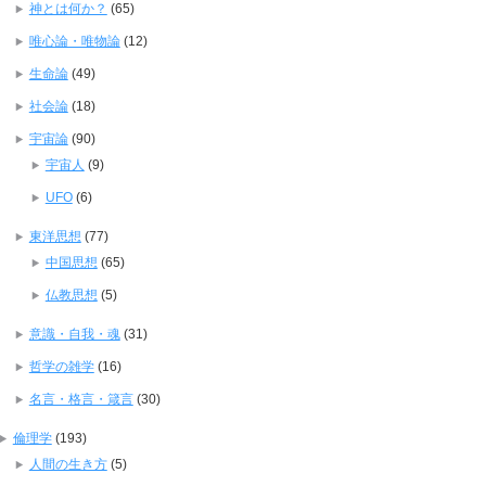
神とは何か？
(65)
唯心論・唯物論
(12)
生命論
(49)
社会論
(18)
宇宙論
(90)
宇宙人
(9)
UFO
(6)
東洋思想
(77)
中国思想
(65)
仏教思想
(5)
意識・自我・魂
(31)
哲学の雑学
(16)
名言・格言・箴言
(30)
倫理学
(193)
人間の生き方
(5)