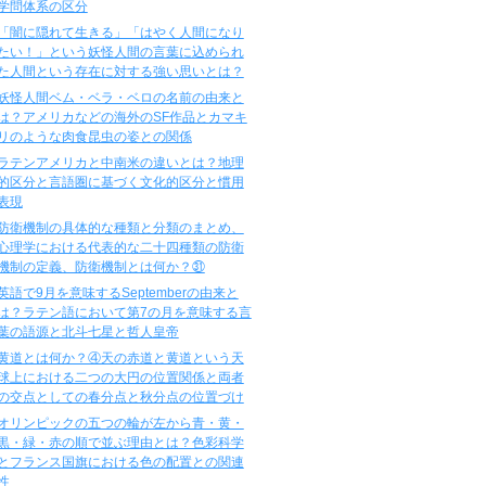
学問体系の区分
「闇に隠れて生きる」「はやく人間になり
たい！」という妖怪人間の言葉に込められ
た人間という存在に対する強い思いとは？
妖怪人間ベム・ベラ・ベロの名前の由来と
は？アメリカなどの海外のSF作品とカマキ
リのような肉食昆虫の姿との関係
ラテンアメリカと中南米の違いとは？地理
的区分と言語圏に基づく文化的区分と慣用
表現
防衛機制の具体的な種類と分類のまとめ、
心理学における代表的な二十四種類の防衛
機制の定義、防衛機制とは何か？㉛
英語で9月を意味するSeptemberの由来と
は？ラテン語において第7の月を意味する言
葉の語源と北斗七星と哲人皇帝
黄道とは何か？④天の赤道と黄道という天
球上における二つの大円の位置関係と両者
の交点としての春分点と秋分点の位置づけ
オリンピックの五つの輪が左から青・黄・
黒・緑・赤の順で並ぶ理由とは？色彩科学
とフランス国旗における色の配置との関連
性