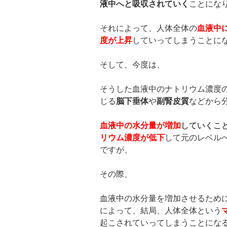
液中へと吸収されていく
ことにな
それによって、人体全体の
血液中
度が上昇
していってしまうことに
そして、今度は、
そうした血液中のナトリウム濃度
じる
脳下垂体
や
副腎皮質
などから
血液中の水分量が増加
していくこ
リウム濃度が低下
して元のレベル
ですが、
その際、
血液中の水分量を増加させるため
によって、結局、人体全体という
起こされていってしまうことにな