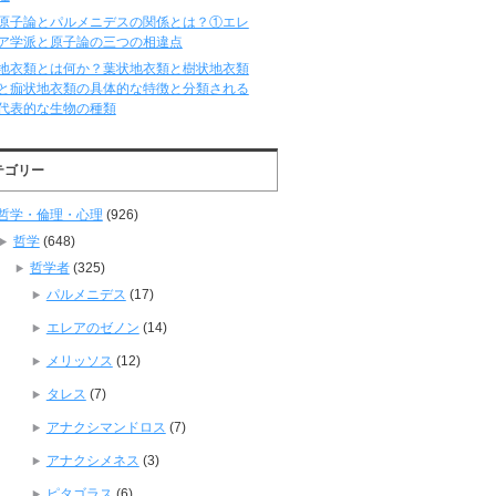
原子論とパルメニデスの関係とは？①エレ
ア学派と原子論の三つの相違点
地衣類とは何か？葉状地衣類と樹状地衣類
と痂状地衣類の具体的な特徴と分類される
代表的な生物の種類
テゴリー
哲学・倫理・心理
(926)
哲学
(648)
哲学者
(325)
パルメニデス
(17)
エレアのゼノン
(14)
メリッソス
(12)
タレス
(7)
アナクシマンドロス
(7)
アナクシメネス
(3)
ピタゴラス
(6)