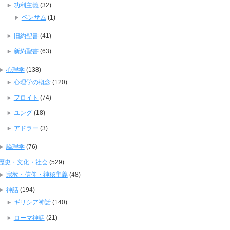
功利主義
(32)
ベンサム
(1)
旧約聖書
(41)
新約聖書
(63)
心理学
(138)
心理学の概念
(120)
フロイト
(74)
ユング
(18)
アドラー
(3)
論理学
(76)
歴史・文化・社会
(529)
宗教・信仰・神秘主義
(48)
神話
(194)
ギリシア神話
(140)
ローマ神話
(21)