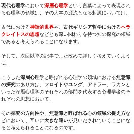
現代心理学
において
深層心理学
という言葉によって表現され
る心理学の領域は、その大本の源流となる起源においては、
古代における
神話的世界
や、
古代ギリシア哲学における
ヘラ
クレイトスの思想
などとも深い関わりを持つ知の探究の領域
であると考えられることになります。
そして、次回以降の記事でまた改めて詳しく考えていくよう
に、
こうした
深層心理学
と呼ばれる心理学の領域における
無意識
の探究
のあり方は、
フロイト
や
ユング
、
アドラー
、
ラカン
と
いった深層心理学のそれぞれの部門を代表する心理学者のそ
れぞれの思想において、
その
探究の方向性
や、
無意識と呼ばれる心の領域の捉え方
な
どにおいて、互いに
大きな違い
が見いだされていくことにな
ると考えられることになるのです。