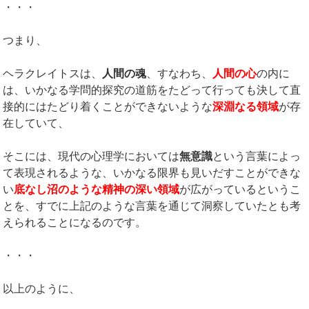
・・・
つまり、
ヘラクレイトスは、
人間の魂
、すなわち、
人間の心
の内に
は、いかなる学問的探究の道筋をたどって行っても決して直
接的にはたどり着くことができないような
深淵なる領域
が存
在していて、
そこには、現代の心理学においては
無意識
という言葉によっ
て表現されるような、いかなる限界も見いだすことができな
い
底なし沼のような精神の深い領域
が広がっているというこ
とを、すでに上記のような言葉を通じて洞察していたとも考
えられることになるのです。
・・・
以上のように、