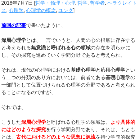
2018年7月7日
[
哲学・倫理・心理
,
哲学
,
哲学者
,
ヘラクレイト
ス
,
心理学
,
心理学の概念
,
ユング
]
前回の記事
で書いたように、
深層心理学
とは、一言でいうと、人間の心の根底に存在する
と考えられる
無意識と呼ばれる心の領域
の存在を明らかに
し、その探究を進めていく学問分野であると考えられ、
それは、現代の心理学における
基礎心理学と応用心理学
とい
う二つの分類のあり方においては、前者である
基礎心理学
の
一部門として位置づけられる心理学の分野であると考えられ
ることになるのですが、
それでは、
こうした
深層心理学
と呼ばれる心理学の領域は、
より具体的
にはどのような探究
を行う学問分野であり、それは、もとも
とは、
古代におけるどのような思想に源流
を持つ学問的探究