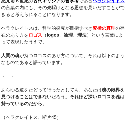
紀元前６世紀
の
古代ギリシアの哲学者
である
ヘラクレイトス
の言葉の内にも、その先駆けとなる思想を見いだすことがで
きると考えられることになります。
ヘラクレイトスは、哲学的探究が目指すべき
究極の真理
の存
在のあり方を
ロゴス
（
logos
、
論理、理法
）という言葉によ
って表現したうえで、
人間の魂
が持つロゴスのあり方について、それは以下のよう
なものであると語っています。
・・・
あらゆる道をたどって行ったとしても、あなたは
魂の限界を
見つけることはできない
だろう。
それほど深いロゴスを魂は
持っているのだから
。
（ヘラクレイトス、断片45）