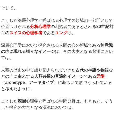
そして、
こうした深層心理学と呼ばれる心理学の領域の一部門として
位置づけられる
分析心理学
の創始者であるとされる
20
世紀前
半の
スイスの心理学者
である
ユング
は、
深層心理学において探究される人間の心の領域である
無意識
の内に現れる様々なイメージ
は、その大本となる起源におい
ては、
人類の歴史の中で語り伝えられていきた
古代の神話や物語
な
どの内に由来する
人類共通の普遍的イメージ
である
元型
（
archetype
、
アーキタイプ
）に基づいて形づくられている
と考えたように、
こうした
深層心理学
と呼ばれる学問分野は、もともと、そう
した探究の大本となる源流においては、