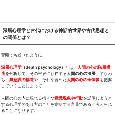
深層心理学と古代における神話的世界や古代思想と
の関係とは？
冒頭でも述べたように、
深層心理学
（
depth psychology
）
とは、
人間の心の階層構
造
を分析して、その根底に存在する
人間の心の深層
、すなわ
ち、
無意識の構造
や、それを含めた
人間の心の全体像
を把握
していくことによって、
人間の心の内に現れる様々な
意識現象や行動
を説明しようと
する心理学のあり方のことを意味する言葉であると考えられ
ることになります。