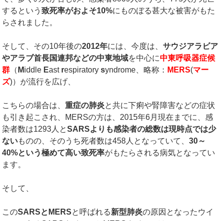
するという
致死率がおよそ
10%
にものぼる甚大な被害がもた
らされました。
そして、その10年後の
2012
年
には、今度は、
サウジアラビア
やアラブ首長国連邦などの中東地域
を中心に
中東呼吸器症候
群
（
M
iddle
E
ast
r
espiratory
s
yndrome、略称：
MERS
(
マー
ズ
)）が流行を広げ、
こちらの場合は、
重症の肺炎
と共に下痢や腎障害などの症状
も引き起こされ、MERSの方は、2015年6月現在までに、感
染者数は1293人と
SARS
よりも感染者の総数は現時点では少
ない
ものの、そのうち死者数は458人となっていて、
30
～
40%
という極めて高い致死率
がもたらされる病気となってい
ます。
そして、
この
SARS
と
MERS
と呼ばれる
新型肺炎
の原因となったウイ