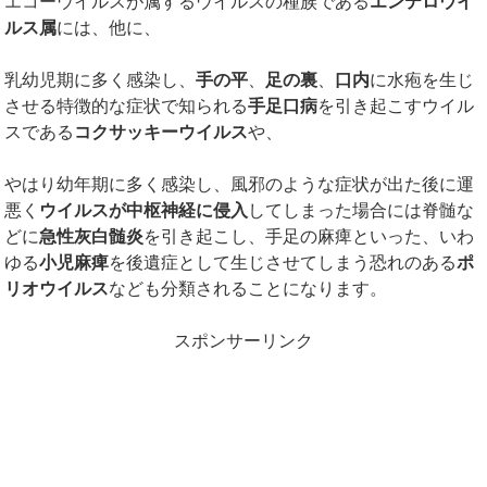
エコーウイルスが属するウイルスの種族である
エンテロウイ
ルス属
には、他に、
乳幼児期に多く感染し、
手の平
、
足の裏
、
口内
に水疱を生じ
させる特徴的な症状で知られる
手足口病
を引き起こすウイル
スである
コクサッキーウイルス
や、
やはり幼年期に多く感染し、風邪のような症状が出た後に運
悪く
ウイルスが中枢神経に侵入
してしまった場合には脊髄な
どに
急性灰白髄炎
を引き起こし、手足の麻痺といった、いわ
ゆる
小児麻痺
を後遺症として生じさせてしまう恐れのある
ポ
リオウイルス
なども分類されることになります。
スポンサーリンク