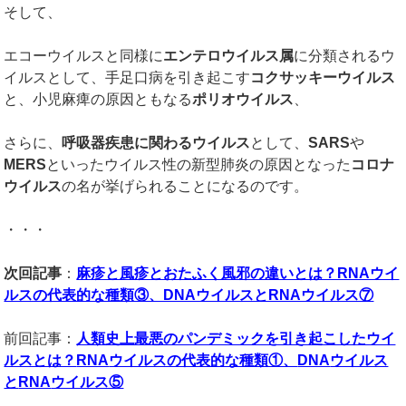
そして、
エコーウイルスと同様に
エンテロウイルス属
に分類されるウ
イルスとして、手足口病を引き起こす
コクサッキーウイルス
と、小児麻痺の原因ともなる
ポリオウイルス
、
さらに、
呼吸器疾患に関わるウイルス
として、
SARS
や
MERS
といったウイルス性の新型肺炎の原因となった
コロナ
ウイルス
の名が挙げられることになるのです。
・・・
次回記事
：
麻疹と風疹とおたふく風邪の違いとは？RNAウイ
ルスの代表的な種類③、DNAウイルスとRNAウイルス⑦
前回記事：
人類史上最悪のパンデミックを引き起こしたウイ
ルスとは？
RNA
ウイルスの代表的な種類①、
DNA
ウイルス
と
RNA
ウイルス⑤