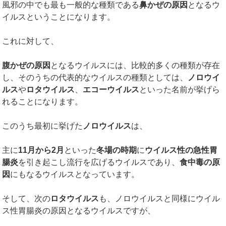
風邪の中でも最も一般的な種類である
鼻かぜの原因
となるウ
イルスということになります。
これに対して、
腹かぜの原因
となるウイルスには、比較的多くの種類が存在
し、そのうちの代表的なウイルスの種類としては、
ノロウイ
ルス
や
ロタウイルス
、
エコーウイルス
といった名前が挙げら
れることになります。
このうち最初に挙げた
ノロウイルス
は、
主に
11月
から
2
月
といった
冬場の時期
に
ウイルス性の急性胃
腸炎
を引き起こし流行を広げるウイルスであり、
食中毒の原
因
にもなるウイルスとなっています。
そして、次の
ロタウイルス
も、ノロウイルスと同様にウイル
ス性胃腸炎の原因となるウイルスですが、