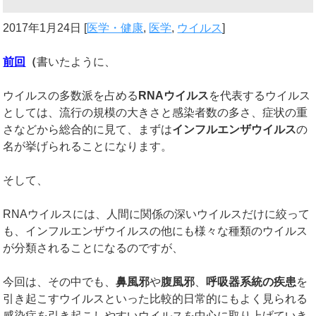
2017年1月24日
[
医学・健康
,
医学
,
ウイルス
]
前回
（
書いたように、
ウイルスの多数派を占める
RNA
ウイルス
を代表するウイルス
としては、流行の規模の大きさと感染者数の多さ、症状の重
さなどから総合的に見て、まずは
インフルエンザウイルス
の
名が挙げられることになります。
そして、
RNAウイルスには、人間に関係の深いウイルスだけに絞って
も、インフルエンザウイルスの他にも様々な種類のウイルス
が分類されることになるのですが、
今回は、その中でも、
鼻風邪
や
腹風邪
、
呼吸器系統の疾患
を
引き起こすウイルスといった比較的日常的にもよく見られる
感染症を引き起こしやすいウイルスを中心に取り上げていき