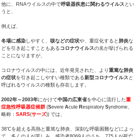
他に、RNAウイルスの中で
呼吸器疾患に関わるウイルス
とい
うと、
例えば、
冬場に感染
しやすく、
咳などの症状
や、重症化すると
肺炎
な
どを引き起こすこともある
コロナウイルス
の名が挙げられる
ことになりますが、
コロナウイルスの中には、近年発見された、より
重篤な肺炎
の症状
を引き起こしやすい種類である
新型コロナウイルス
と
呼ばれるウイルスの種類も存在します。
2002
年～
2003
年
にかけて
中国の広東省
を中心に流行した
重
症急性呼吸器症候群
(
S
evere
A
cute
R
espiratory
S
yndrome、
略称：
SARS
(
サーズ
)) では、
38℃を超える高熱と重篤な肺炎、深刻な呼吸困難などによっ
て、多くの人が苦しみ、感染者8069人のうち、775人が死亡