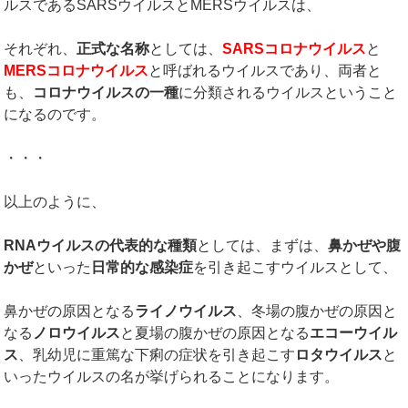
ルスであるSARSウイルスとMERSウイルスは、
それぞれ、
正式な名称
としては、
SARS
コロナウイルス
と
MERS
コロナウイルス
と呼ばれるウイルスであり、両者と
も、
コロナウイルスの一種
に分類されるウイルスということ
になるのです。
・・・
以上のように、
RNA
ウイルスの代表的な種類
としては、まずは、
鼻かぜや腹
かぜ
といった
日常的な感染症
を引き起こすウイルスとして、
鼻かぜの原因となる
ライノウイルス
、冬場の腹かぜの原因と
なる
ノロウイルス
と夏場の腹かぜの原因となる
エコーウイル
ス
、乳幼児に重篤な下痢の症状を引き起こす
ロタウイルス
と
いったウイルスの名が挙げられることになります。