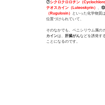
⑦
シクロクロロチン（
Cyclochloro
テオスカイン（
Luteoskyrin
）
、
⑩
（
Rugulosin
）
といった化学物質
位置づけられていて、
そのなかでも、ペニシリウム属の
カイン
は、
肝臓がん
などを誘発す
ことになるのです。