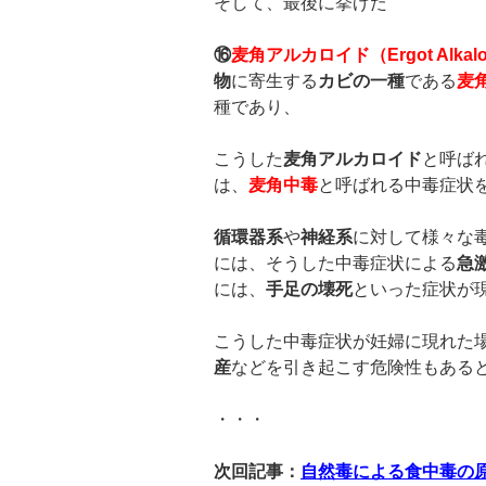
そして、最後に挙げた
⑯
麦角アルカロイド（
Ergot Alkal
物
に寄生する
カビの一種
である
麦
種であり、
こうした
麦角アルカロイド
と呼ば
は、
麦角中毒
と呼ばれる中毒症状
循環器系
や
神経系
に対して様々な
には、そうした中毒症状による
急
には、
手足の壊死
といった症状が
こうした中毒症状が妊婦に現れた
産
などを引き起こす危険性もある
・・・
次回記事：
自然毒による食中毒の