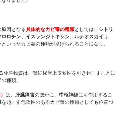
になりました。
の原因となる
具体的なカビ毒の種類
としては、
シトリ
クロロチン、イスランジトキシン、ルテオスカイリ
ン
といったカビ毒の種類が挙げられることになり、
る化学物質は、腎細尿管上皮変性を引き起こすことに
毒の種類、
n
）
は、
肝臓障害
のほかに、
中枢神経
にも作用するこ
難
を起こす危険性のあるカビ毒の種類としても位置づ