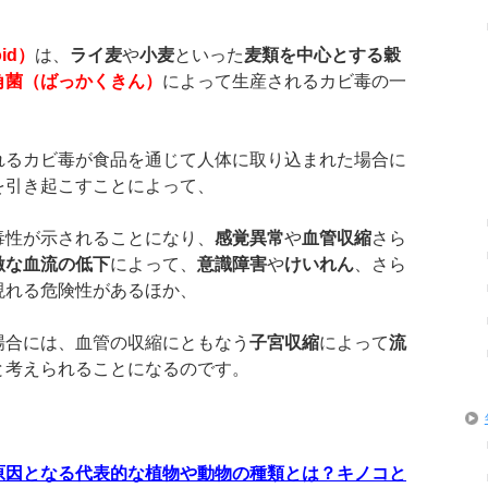
oid
）
は、
ライ麦
や
小麦
といった
麦類を中心とする穀
角菌（ばっかくきん）
によって生産されるカビ毒の一
れるカビ毒が食品を通じて人体に取り込まれた場合に
を引き起こすことによって、
毒性が示されることになり、
感覚異常
や
血管収縮
さら
激な血流の低下
によって、
意識障害
や
けいれん
、さら
現れる危険性があるほか、
場合には、血管の収縮にともなう
子宮収縮
によって
流
と考えられることになるのです。
原因となる代表的な植物や動物の種類とは？キノコと