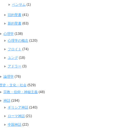
ベンサム
(1)
旧約聖書
(41)
新約聖書
(63)
心理学
(138)
心理学の概念
(120)
フロイト
(74)
ユング
(18)
アドラー
(3)
論理学
(76)
歴史・文化・社会
(529)
宗教・信仰・神秘主義
(48)
神話
(194)
ギリシア神話
(140)
ローマ神話
(21)
中国神話
(22)