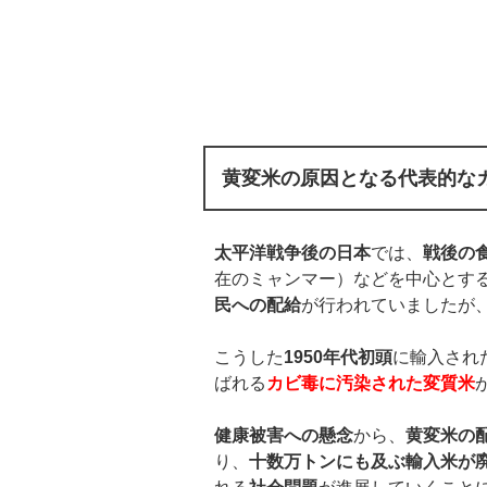
黄変米の原因となる代表的な
太平洋戦争後の日本
では、
戦後の
在のミャンマー）などを中心とす
民への配給
が行われていましたが
こうした
1950年代初頭
に輸入され
ばれる
カビ毒に汚染された変質米
健康被害への懸念
から、
黄変米の
り、
十数万トンにも及ぶ輸入米が