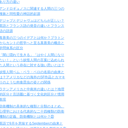
あり方の違い
アンドロギュノスに関連する人間の三つの
種族と同性愛の神話的起源
デジャブとデジャヴュはどちらが正しい？
英語とフランス語の発音の違いとフランス
語の語源
真善美の三つのイデアとは何か？プラトン
からカントの哲学へと至る真善美の概念と
学問体系の区分
「闇に隠れて生きる」「はやく人間になり
たい！」という妖怪人間の言葉に込められ
た人間という存在に対する強い思いとは？
妖怪人間ベム・ベラ・ベロの名前の由来と
は？アメリカなどの海外のSF作品とカマキ
リのような肉食昆虫の姿との関係
ラテンアメリカと中南米の違いとは？地理
的区分と言語圏に基づく文化的区分と慣用
表現
防衛機制の具体的な種類と分類のまとめ、
心理学における代表的な二十四種類の防衛
機制の定義、防衛機制とは何か？㉛
英語で9月を意味するSeptemberの由来と