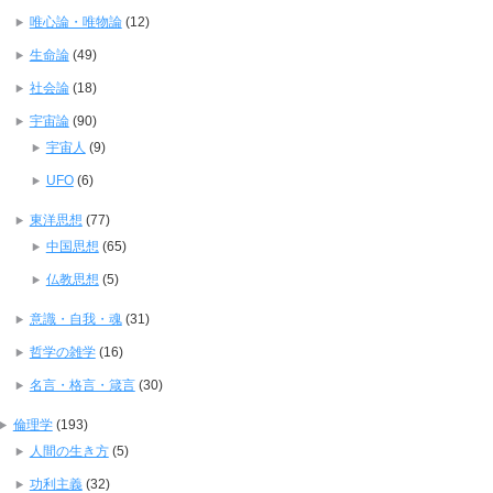
唯心論・唯物論
(12)
生命論
(49)
社会論
(18)
宇宙論
(90)
宇宙人
(9)
UFO
(6)
東洋思想
(77)
中国思想
(65)
仏教思想
(5)
意識・自我・魂
(31)
哲学の雑学
(16)
名言・格言・箴言
(30)
倫理学
(193)
人間の生き方
(5)
功利主義
(32)