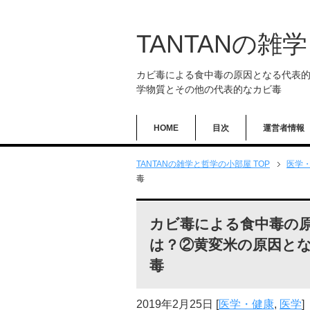
TANTANの雑
カビ毒による食中毒の原因となる代表
学物質とその他の代表的なカビ毒
HOME
目次
運営者情報
TANTANの雑学と哲学の小部屋 TOP
医学
毒
カビ毒による食中毒の
は？②黄変米の原因と
毒
2019年2月25日
[
医学・健康
,
医学
]