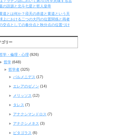
は？ラテン語において第7の月を意味する言
葉の語源と北斗七星と哲人皇帝
黄道とは何か？④天の赤道と黄道という天
球上における二つの大円の位置関係と両者
の交点としての春分点と秋分点の位置づけ
テゴリー
哲学・倫理・心理
(926)
哲学
(648)
哲学者
(325)
パルメニデス
(17)
エレアのゼノン
(14)
メリッソス
(12)
タレス
(7)
アナクシマンドロス
(7)
アナクシメネス
(3)
ピタゴラス
(6)