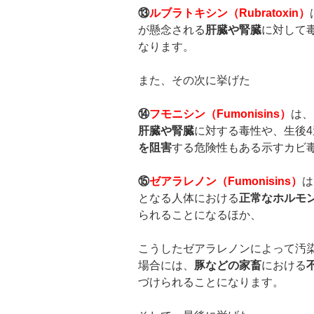
⑬
ルブラトキシン（
Rubratoxin
）
が懸念される
肝臓や腎臓
に対して
なります。
また、その次に挙げた
⑭
フモニシン（
Fumonisins
）
は、
肝臓や腎臓
に対する毒性や、生後
を阻害
する危険性もある示すカビ
⑮
ゼアラレノン（
Fumonisins
）
は
となる人体における
正常なホルモ
られることになるほか、
こうしたゼアラレノンによって汚
場合には、
豚などの家畜
における
づけられることになります。