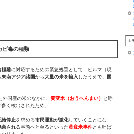
カ
カビ毒の種類
食糧難
に対応するための緊急処置として、ビルマ（現
る
東南アジア諸国
から
大量の米を輸入
したうえで、
国
、
た外国産の米のなかに、
黄変米（おうへんまい）
と呼
が多く検出されたため、
配給停止
を求める
市民運動が激化
していくことにな
廃棄
される事態へと至るといった
黄変米事件
とも呼ば