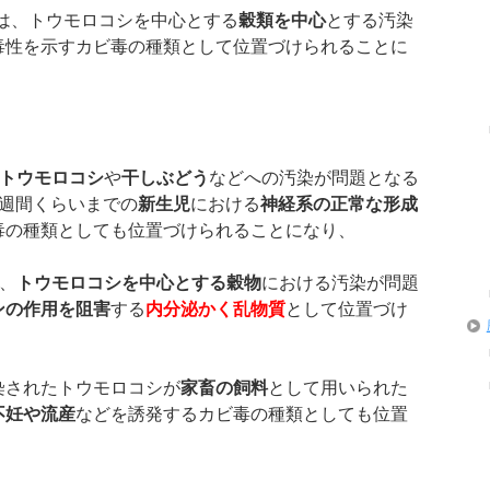
は、トウモロコシを中心とする
穀類を中心
とする汚染
毒性を示すカビ毒の種類として位置づけられることに
トウモロコシ
や
干しぶどう
などへの汚染が問題となる
4週間くらいまでの
新生児
における
神経系の正常な形成
毒の種類としても位置づけられることになり、
、
トウモロコシを中心とする穀物
における汚染が問題
ンの作用を阻害
する
内分泌かく乱物質
として位置づけ
染されたトウモロコシが
家畜の飼料
として用いられた
不妊や流産
などを誘発するカビ毒の種類としても位置