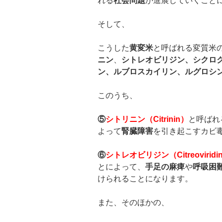
れる
社会問題
が進展していくこと
そして、
こうした
黄変米
と呼ばれる変質米
ニン
、
シトレオビリジン、シクロ
ン、ルブロスカイリン、ルグロシ
このうち、
⑤
シトリニン（
Citrinin
）
と呼ばれ
よって
腎臓障害
を引き起こすカビ
⑥
シトレオビリジン（
Citreoviridi
とによって、
手足の麻痺
や
呼吸困
けられることになります。
また、そのほかの、