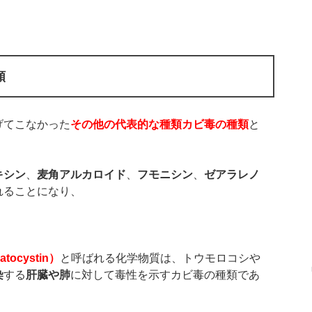
類
げてこなかった
その他の代表的な種類カビ毒の種類
と
キシン
、
麦角アルカロイド
、
フモニシン
、
ゼアラレノ
れることになり、
atocystin
）
と呼ばれる化学物質は、トウモロコシや
染
する
肝臓や肺
に対して毒性を示すカビ毒の種類であ