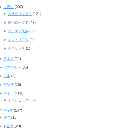
世界史
(207)
古代ギリシア史
(121)
古代ローマ史
(47)
ゲルマン民族
(8)
エルトリア人
(4)
ルネサンス
(1)
日本史
(11)
世界の国々
(35)
日本
(3)
言語学
(16)
スポーツ
(90)
オリンピック
(89)
年中行事
(147)
通年
(15)
お正月
(29)