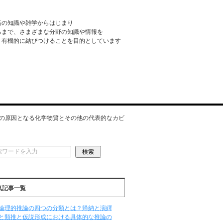
活の知識や雑学からはじまり
るまで、さまざまな分野の知識や情報を
・有機的に結びつけることを目的としています
の原因となる化学物質とその他の代表的なカビ
気記事一覧
論理的推論の四つの分類とは？帰納と演繹
と類推と仮説形成における具体的な推論の