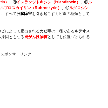
tin
）
、
⑧
イスランジトキシン（
Islanditoxin
）
、
⑨
ル
ルブロスカイリン（
Rubroskyrin
）
、
⑪
ルグロシン
は、すべて
肝臓障害
を引き起こすカビ毒の種類として
カビによって産出されるカビ毒の一種である
ルテオス
る原因ともなる
発がん性物質
としても位置づけられる
スポンサーリンク