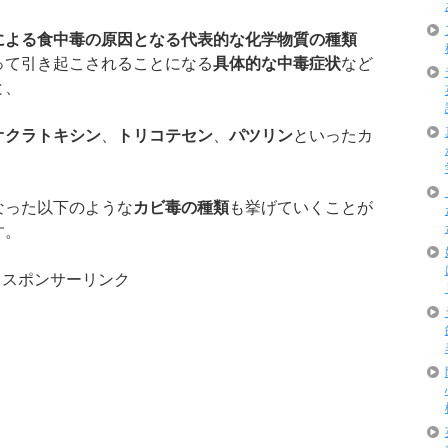
による食中毒の原因となる代表的な化学物質の種類
って引き起こされることになる
具体的な中毒症状
など
と、
オクラトキシン
、
トリコテセン
、
パツリン
といったカ
なった以下のような
カビ毒の種類
も挙げていくことが
す。
スポンサーリンク