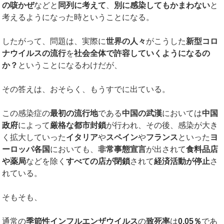
の咳かぜ
などと
同列に考えて
、
別に感染してもかまわない
と
考えるようになった時ということになる。
したがって、問題は、実際に
世界の人々
がこうした
新型コロ
ナウイルスの流行
を
社会全体で許容していくようになるの
か？
ということになるわけだが、
その答えは、おそらく、もうすでに出ている。
この感染症の
最初の流行地
である
中国の武漢
においては
中国
政府
によって
厳格な都市封鎖
が行われ、その後、感染が大き
く拡大していった
イタリア
や
スペイン
や
フランス
といった
ヨ
ーロッパ各国
においても、
非常事態宣言
が出されて
食料品店
や薬局
などを除く
すべての店が閉鎖
されて
経済活動が停止
さ
れている。
そもそも、
通常の
季節性インフルエンザウイルス
の
致死率
は
0.05
％
であ