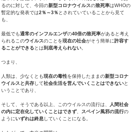
るのに対して、今回の
新型コロナウイルス
の
致死率
はWHOの
暫定的な発表では
2
％～
3
％
とされていていることから見て
も、
最低でも
通常のインフルエンザ
の
40
倍の致死率
があると考え
られるこの
ウイルス
のことを
現在の社会
がそう簡単に
許容す
ることができる
とは
到底考えられない
。
つまり、
人類は、少なくとも
現在の毒性
を保持したままの
新型コロナ
ウイルスと共存
して
社会生活を営んでいくことはできない
と
いうことであり、
そして、そうである以上、このウイルスの流行は、
人間社会
の内に定在化していくことはできず
、
スペイン風邪の流行
の
ように
いずれは終息
していくことになる。