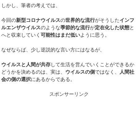
しかし、筆者の考えでは、
今回の
新型コロナウイルス
の
世界的な流行
がそうした
インフ
ルエンザウイルス
のような
季節的な流行
が
定在化した状態
と
へと収束していく
可能性はまだ低い
ように思う。
なぜならば、少し逆説的な言い方にはなるが、
ウイルスと人間が共存
して生活を営んでいくことができるか
どうかを決めるのは、実は、
ウイルスの側
ではなく、
人間社
会の側の選択
にあるからである。
スポンサーリンク