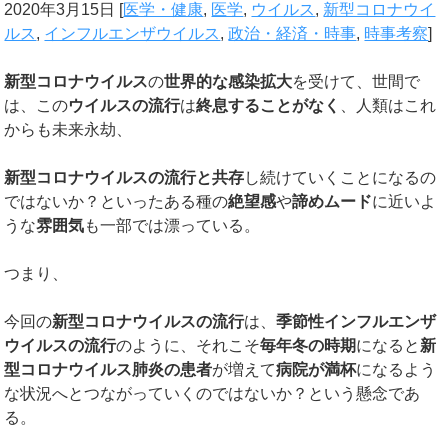
2020年3月15日
[
医学・健康
,
医学
,
ウイルス
,
新型コロナウイ
ルス
,
インフルエンザウイルス
,
政治・経済・時事
,
時事考察
]
新型コロナウイルス
の
世界的な感染拡大
を受けて、世間で
は、この
ウイルスの流行
は
終息することがなく
、人類はこれ
からも未来永劫、
新型コロナウイルスの流行と共存
し続けていくことになるの
ではないか？といったある種の
絶望感
や
諦めムード
に近いよ
うな
雰囲気
も一部では漂っている。
つまり、
今回の
新型コロナウイルスの流行
は、
季節性インフルエンザ
ウイルスの流行
のように、それこそ
毎年冬の時期
になると
新
型コロナウイルス肺炎の患者
が増えて
病院が満杯
になるよう
な状況へとつながっていくのではないか？という懸念であ
る。