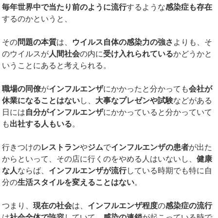
毎年世界中で当たり前のように流行
するような
感染症も存在
するのかというと、
その
問題の本質
は、
ウイルス自体の感染力の強さ
よりも、そ
のウイルスが
人間社会
の内に
受け入れられている
かどうかと
いうことにあると考えられる。
職場の同僚
が
インフルエンザ
にかかったと分かっても
会社が
休業になることはない
し、
大事なプレゼンや試験
などがある
日には
自分がインフルエンザ
にかかっていると分かっていて
も
出社する人もいる
。
行きつけの
レストラン
や
ジム
で
インフルエンザの患者
が出た
からといって、その店に行くのをやめる人はいないし、
健康
な人
ならば、
インフルエンザが流行
している時期でも特に自
分の
生活スタイルを変えることはない
。
つまり、
現在の社会
は、
インフルエンザ程度
の
感染症の流行
は
社会全体で許容
していて、
感染の連鎖
が起こっている時で