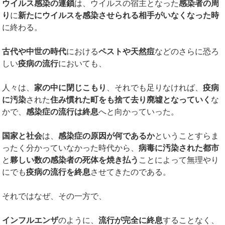
ウイルス感染の連鎖
は、ウイルスの宿主となった
感染者の周
り
に
新たにウイルスを感染させられる相手がいなくなった時
に終わる。
古代や中世の時代
における
ペストや天然痘
などのさらに恐ろ
しい
疫病の流行
においても、
人々は、
家の中に閉じこもり
、それでも足りなければ、
疫病
に汚染
された
住み慣れた町をも捨て去り廃墟となっていく
な
かで、
感染症の流行は終息
へと向かっていった。
国家と社会
は、
感染症の原因が何であるか
ということすらま
ったく分かっていなかった時代から、
病毒に汚染された都市
と
夥しい数の感染者の死体を焼き払う
ことによって無理やり
にでも
疫病の流行を終息
させてきたのである。
それではなぜ、その一方で、
インフルエンザ
のように、
流行が完全に終息
することなく、