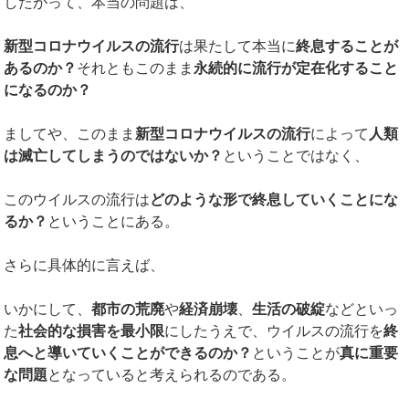
したがって、本当の問題は、
新型コロナウイルスの流行
は果たして本当に
終息することが
あるのか？
それともこのまま
永続的に流行が定在化すること
になるのか？
ましてや、このまま
新型コロナウイルスの流行
によって
人類
は滅亡してしまうのではないか？
ということではなく、
このウイルスの流行は
どのような形で終息していくことにな
るか？
ということにある。
さらに具体的に言えば、
いかにして、
都市の荒廃
や
経済崩壊
、
生活の破綻
などといっ
た
社会的な損害を最小限
にしたうえで、ウイルスの流行を
終
息へと導いていくことができるのか？
ということが
真に重要
な問題
となっていると考えられるのである。