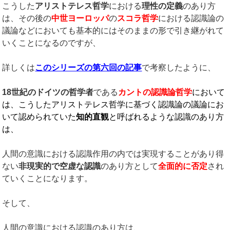
こうした
アリストテレス哲学
における
理性の定義
のあり方
は、その後の
中世ヨーロッパ
の
スコラ哲学
における認識論の
議論などにおいても基本的にはそのままの形で引き継がれて
いくことになるのですが、
詳しくは
このシリーズの第六回の記事
で考察したように、
18
世紀のドイツの哲学者
である
カントの認識論哲学
において
は、こうしたアリストテレス哲学に基づく認識論の議論にお
いて認められていた
知的直観
と呼ばれるような認識のあり方
は、
人間の意識における認識作用の内では実現することがあり得
ない
非現実的で空虚な認識
のあり方として
全面的に否定
され
ていくことになります。
そして、
人間の意識における認識のあり方は、