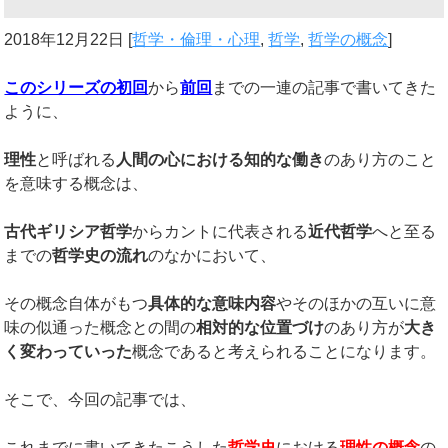
2018年12月22日
[
哲学・倫理・心理
,
哲学
,
哲学の概念
]
このシリーズの初回
から
前回
までの一連の記事で書いてきた
ように、
理性
と呼ばれる
人間の心における知的な働き
のあり方のこと
を意味する概念は、
古代ギリシア哲学
からカントに代表される
近代哲学
へと至る
までの
哲学史の流れ
のなかにおいて、
その概念自体がもつ
具体的な意味内容
やそのほかの互いに意
味の似通った概念との間の
相対的な位置づけ
のあり方が
大き
く変わっていった
概念であると考えられることになります。
そこで、今回の記事では、
これまでに書いてきたこうした
哲学史
における
理性の概念
の