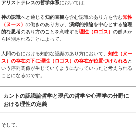
アリストテレスの哲学体系
においては、
神の認識
へと通じる
知的直観
を含む認識のあり方を含む
知性
（ヌース）
の働きのあり方が、
演繹的推論
を中心とする
論理
的な思考
のあり方のことを意味する
理性（ロゴス）
の働きか
ら区別されることによって、
人間の心における知的な認識のあり方において、
知性（ヌー
ス）の存在の下に理性（ロゴス）の存在が位置づけられる
と
いう序列関係が生じていくようになっていったと考えられる
ことになるのです。
カントの認識論哲学と現代の哲学や心理学の分野に
おける理性の定義
そして、