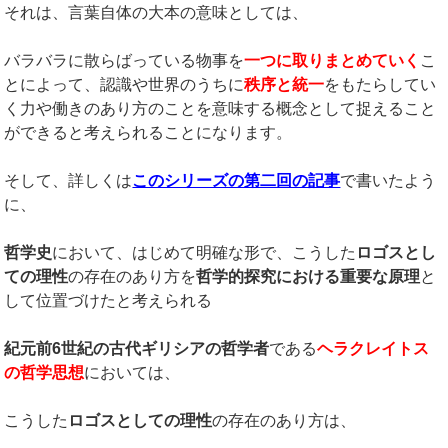
それは、言葉自体の大本の意味としては、
バラバラに散らばっている物事を
一つに取りまとめていく
こ
とによって、認識や世界のうちに
秩序と統一
をもたらしてい
く力や働きのあり方のことを意味する概念として捉えること
ができると考えられることになります。
そして、詳しくは
このシリーズの第二回の記事
で書いたよう
に、
哲学史
において、はじめて明確な形で、こうした
ロゴスとし
ての理性
の存在のあり方を
哲学的探究における重要な原理
と
して位置づけたと考えられる
紀元前
6
世紀の古代ギリシアの哲学者
である
ヘラクレイトス
の哲学思想
においては、
こうした
ロゴスとしての理性
の存在のあり方は、