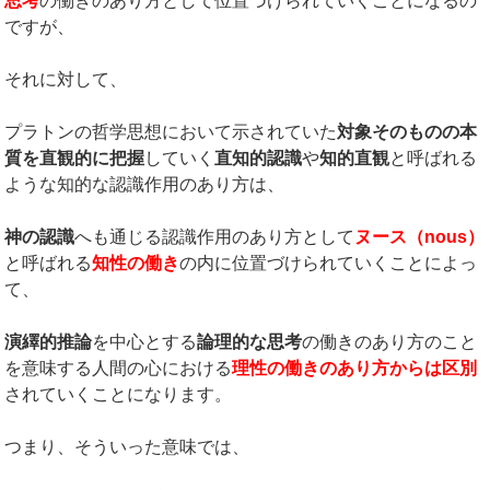
思考
の働きのあり方として位置づけられていくことになるの
ですが、
それに対して、
プラトンの哲学思想において示されていた
対象そのものの本
質を直観的に把握
していく
直知的認識
や
知的直観
と呼ばれる
ような知的な認識作用のあり方は、
神の認識
へも通じる認識作用のあり方として
ヌース（
nous
）
と呼ばれる
知性の働き
の内に位置づけられていくことによっ
て、
演繹的推論
を中心とする
論理的な思考
の働きのあり方のこと
を意味する人間の心における
理性の働きのあり方からは区別
されていくことになります。
つまり、そういった意味では、