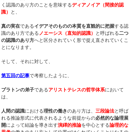
く認識のあり方のことを意味する
ディアノイア（間接的認
識）
と、
真の実在
である
イデアそのものの本質を直観的に把握
する認
識のあり方である
ノエーシス（直知的認識）
と呼ばれる
二つ
の認識のあり方
へと区分されていく形で捉え直されていくこ
とになります。
そして、それに対して、
第五回の記事
で考察したように、
プラトンの弟子
である
アリストテレスの哲学体系
において
は、
人間の認識
における
理性の働き
のあり方は、
三段論法
と呼ば
れる推論形式に代表されるような前提からの
必然的な論理展
開
によって結論を導き出す
演繹的推論
を中心とする
論理的な