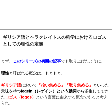
ギリシア語とヘラクレイトスの哲学におけるロゴス
としての理性の定義
まず、
このシリーズの初回の記事
でも取り上げたように、
理性
と呼ばれる概念は、もともと、
ギリシア語
において
「拾い集める」「取り集める」
といった
意味を持つ
legein
（レゲイン）
という動詞
から派生してでき
た
ロゴス（
logos
）
という言葉に由来する概念であると考え
られ、