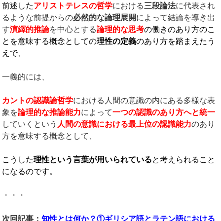
前述した
アリストテレスの哲学
における
三段論法
に代表され
るような前提からの
必然的な論理展開
によって結論を導き出
す
演繹的推論
を中心とする
論理的な思考
の働きのあり方のこ
とを意味する概念としての
理性の定義
のあり方を踏まえたう
えで、
一義的には、
カントの認識論哲学
における人間の意識の内にある多様な表
象を
論理的な推論能力
によって
一つの認識のあり方へと統一
していくという
人間の意識における最上位の認識能力
のあり
方を意味する概念として、
こうした
理性という言葉が用いられている
と考えられること
になるのです。
・・・
次回記事：
知性とは何か？①ギリシア語とラテン語における