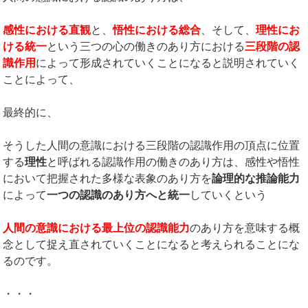
感性における直観
と、
悟性における総合
、そして、
理性にお
ける統一
という三つの心の働きのあり方における
三段階の認
識作用
によって形成されていくことになると説明されていく
ことによって、
最終的に、
そうした人間の意識における三段階の認識作用の頂点に位置
する
理性
と呼ばれる認識作用の働きのあり方は、感性や悟性
において把握された多様な表象のあり方を
論理的な推論能力
によって
一つの認識のあり方へと統一
していくという
人間の意識における最上位の認識能力
のあり方を意味する概
念として捉え直されていくことになると考えられることにな
るのです。
・・・