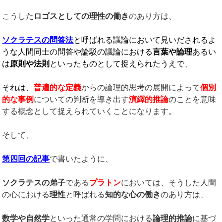
こうした
ロゴスとしての理性の働き
のあり方は、
ソクラテスの問答法
と呼ばれる議論において見いだされるよ
うな人間同士の問答や論駁の議論における
言葉や論理
あるい
は
原則や法則
といったものとして捉えられたうえで、
それは、
普遍的な定義
からの論理的思考の展開によって
個別
的な事例
についての判断を導き出す
演繹的推論
のことを意味
する概念として捉えられていくことになります。
そして、
第四回の記事
で書いたように、
ソクラテスの弟子
である
プラトン
においては、そうした人間
の心における
理性
と呼ばれる
知的な心の働き
のあり方は、
数学や自然学
といった通常の学問における
論理的推論
に基づ