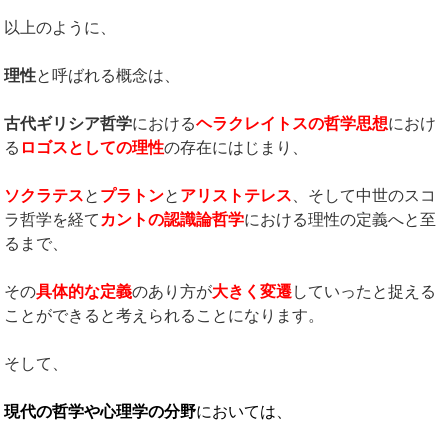
以上のように、
理性
と呼ばれる概念は、
古代ギリシア哲学
における
ヘラクレイトスの哲学思想
におけ
る
ロゴスとしての理性
の存在にはじまり、
ソクラテス
と
プラトン
と
アリストテレス
、そして中世のスコ
ラ哲学を経て
カントの認識論哲学
における理性の定義へと至
るまで、
その
具体的な定義
のあり方が
大きく変遷
していったと捉える
ことができると考えられることになります。
そして、
現代の哲学や心理学の分野
においては、