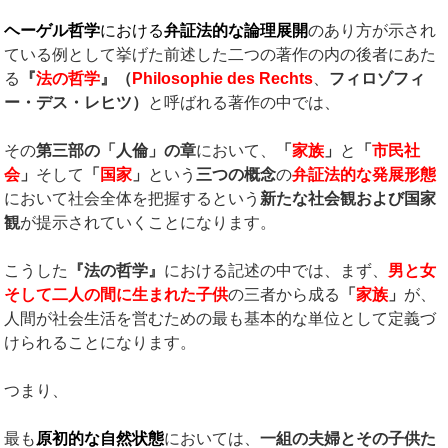
ヘーゲル哲学
における
弁証法的な論理展開
のあり方が示され
ている例として挙げた前述した二つの著作の内の後者にあた
る
『
法の哲学
』（
Philosophie des Rechts
、
フィロゾフィ
ー・デス・レヒツ）
と呼ばれる著作の中では、
その
第三部の「人倫」の章
において、
「
家族
」
と
「
市民社
会
」
そして
「
国家
」
という
三つの概念
の
弁証法的な発展形態
において社会全体を把握するという
新たな社会観および国家
観
が提示されていくことになります。
こうした
『法の哲学』
における記述の中では、まず、
男と女
そして二人の間に生まれた子供
の三者から成る
「
家族
」
が、
人間が社会生活を営むための最も基本的な単位として定義づ
けられることになります。
つまり、
最も
原初的な自然状態
においては、
一組の夫婦とその子供た