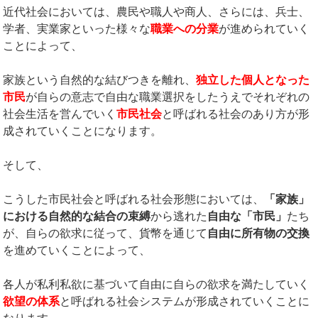
近代社会においては、農民や職人や商人、さらには、兵士、
学者、実業家といった様々な
職業への分業
が進められていく
ことによって、
家族という自然的な結びつきを離れ、
独立した個人となった
市民
が自らの意志で自由な職業選択をしたうえでそれぞれの
社会生活を営んでいく
市民社会
と呼ばれる社会のあり方が形
成されていくことになります。
そして、
こうした市民社会と呼ばれる社会形態においては、
「家族」
における自然的な結合の束縛
から逃れた
自由な「市民」
たち
が、自らの欲求に従って、貨幣を通じて
自由に所有物の交換
を進めていくことによって、
各人が私利私欲に基づいて自由に自らの欲求を満たしていく
欲望の体系
と呼ばれる社会システムが形成されていくことに