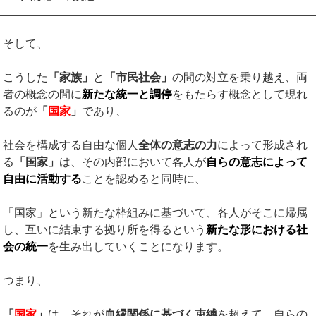
そして、
こうした
「家族」
と
「市民社会」
の間の対立を乗り越え、両
者の概念の間に
新たな統一と調停
をもたらす概念として現れ
るのが
「
国家
」
であり、
社会を構成する自由な個人
全体の意志の力
によって形成され
る
「国家」
は、その内部において各人が
自らの意志によって
自由に活動する
ことを認めると同時に、
「国家」という新たな枠組みに基づいて、各人がそこに帰属
し、互いに結束する拠り所を得るという
新たな形における社
会の統一
を生み出していくことになります。
つまり、
「
国家
」
は、それが
血縁関係に基づく束縛
を超えて、自らの