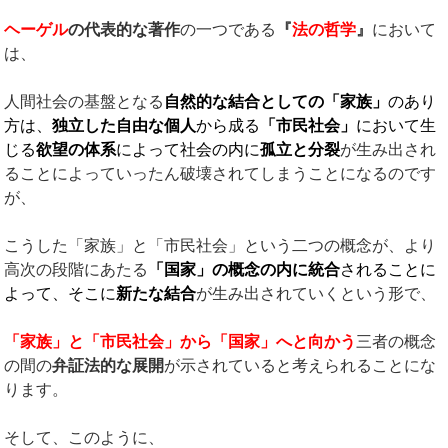
ヘーゲル
の代表的な著作
の一つである
『
法の哲学
』
において
は、
人間社会の基盤となる
自然的な結合としての
「
家族
」
のあり
方は、
独立した自由な個人
から成る
「市民社会」
において生
じる
欲望の体系
によって社会の内に
孤立と分裂
が生み出され
ることによっていったん破壊されてしまうことになるのです
が、
こうした「家族」と「市民社会」という二つの概念が、より
高次の段階にあたる
「国家」の概念の内に統合
されることに
よって、そこに
新たな結合
が生み出されていくという形で、
「家族」と「市民社会」から「国家」へと向かう
三者の概念
の間の
弁証法的な展開
が示されていると考えられることにな
ります。
そして、このように、