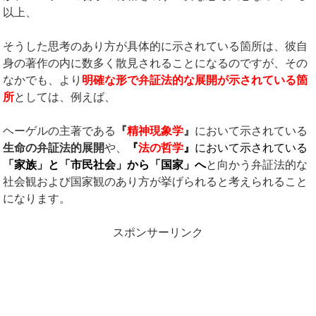
以上、
そうした思考のあり方が具体的に示されている箇所は、彼自
身の著作の内に数多く散見されることになるのですが、その
なかでも、より
明確な形で弁証法的な展開が示されている箇
所
としては、例えば、
ヘーゲルの主著である
『
精神現象学
』
において示されている
生命の弁証法的展開
や、
『
法の哲学
』
において示されている
「家族」と「市民社会」から「国家」へ
と向かう弁証法的な
社会観および国家観のあり方が挙げられると考えられること
になります。
スポンサーリンク