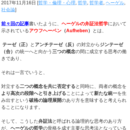
2017年11月16日
[
哲学・倫理・心理
,
哲学
,
哲学者
,
ヘーゲル
,
社会論
]
前々回の記事
書いたように、
ヘーゲルの弁証法哲学
において
示されている
アウフヘーベン
（
Aufheben
）
とは、
テーゼ（正）
と
アンチテーゼ（反）
の対立から
ジンテーゼ
（合）
の統一へと向かう
三つの概念
の間に成立する思考の働
きであり、
それは一言でいうと、
対立する
二つの概念を共に否定する
と同時に、両者の概念を
より高次の段階へと引き上げる
ことによって
新たな統一
を生
み出すという
破格の論理展開
のあり方を意味すると考えられ
ることになります。
そして、こうした
弁証法
と呼ばれる論理的な思考のあり方
が、
ヘーゲルの哲学
の骨格を成す主要な思考法となっている