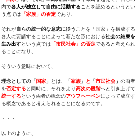
内で
各人が独立して自由に活動する
ことを認めるというとい
う点では
「家族」の否定
であり、
それが
自らの統一的な意志に従う
ことを「国家」を構成する
各人に要請することによって新たな形における
社会の結束を
生み出す
という点では
「市民社会」の否定
であると考えられ
ることになり、
そういう意味において、
理念としての「
国家
」
とは、
「
家族
」
と
「
市民社会
」
の両者
を
否定する
と同時に、それをより
高次の段階
へと引き上げて
統一する
という両者の概念の
アウフヘーベン
によって成立す
る概念であると考えられることになるのです。
・・・
以上のように、