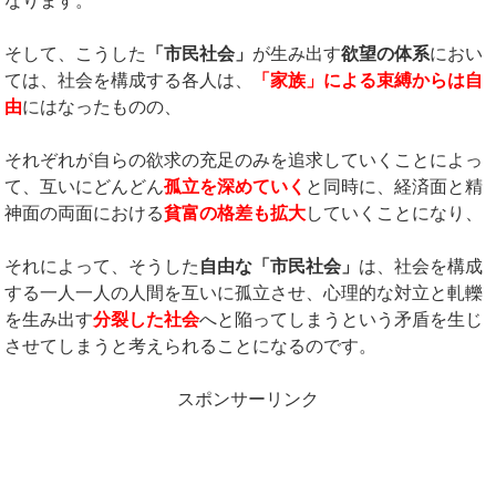
なります。
そして、こうした
「市民社会」
が生み出す
欲望の体系
におい
ては、社会を構成する各人は、
「家族」による束縛からは自
由
にはなったものの、
それぞれが自らの欲求の充足のみを追求していくことによっ
て、互いにどんどん
孤立を深めていく
と同時に、経済面と精
神面の両面における
貧富の格差も拡大
していくことになり、
それによって、そうした
自由な「市民社会」
は、社会を構成
する一人一人の人間を互いに孤立させ、心理的な対立と軋轢
を生み出す
分裂した社会
へと陥ってしまうという矛盾を生じ
させてしまうと考えられることになるのです。
スポンサーリンク