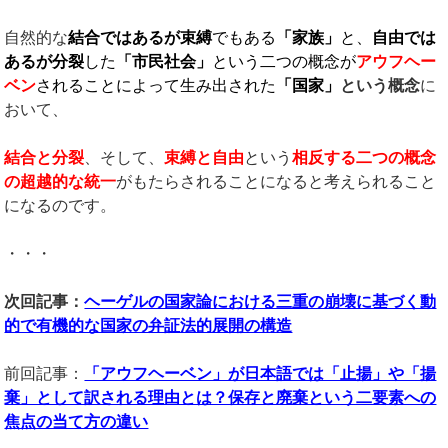
自然的な
結合ではあるが束縛
でもある
「家族」
と、
自由では
あるが分裂
した
「市民社会」
という二つの概念が
アウフヘー
ベン
されることによって生み出された
「国家」
という概念
に
おいて、
結合と分裂
、そして、
束縛と自由
という
相反する二つの概念
の超越的な統一
がもたらされることになると考えられること
になるのです。
・・・
次回記事：
ヘーゲルの国家論における三重の崩壊に基づく動
的で有機的な国家の弁証法的展開の構造
前回記事：
「アウフヘーベン」が日本語では「止揚」や「揚
棄」として訳される理由とは？保存と廃棄という二要素への
焦点の当て方の違い