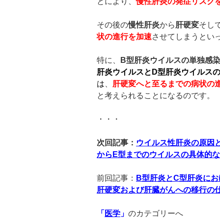
とにより、
慢性肝炎の発症リスク
その後の
慢性肝炎
から
肝硬変
そし
状の進行を加速
させてしまうとい
特に、
B
型肝炎ウイルスの単独感
肝炎ウイルスと
D
型肝炎ウイルス
は
、
肝硬変へと至るまでの病状の
と考えられることになるのです。
・・・
次回記事：
ウイルス性肝炎の原因
からE型までのウイルスの具体的
前回記事：
B
型肝炎と
C
型肝炎にお
肝硬変および肝臓がんへの移行の
「
医学
」
のカテゴリーへ