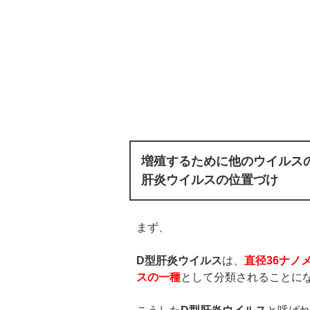
増殖するために他のウイルス
肝炎ウイルスの位置づけ
まず、
D
型肝炎ウイルス
は、
直径
36
ナノ
スの一種
として分類されることに