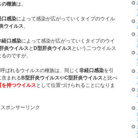
スの種族
は、
経口感染
によって感染が広がっていくタイプのウイル
炎ウイルス
、
非経口感染
によって感染が広がっていくタイプのウイ
肝炎ウイルス
と
D
型肝炎ウイルス
という二つウイルス
なるのですが、
と呼ばれるウイルスの種族は、同じく
非経口感染
を引
に含まれる
B
型肝炎ウイルス
や
C
型肝炎ウイルス
と比べ
質を持つウイルス
として位置づけられることになりま
スポンサーリンク