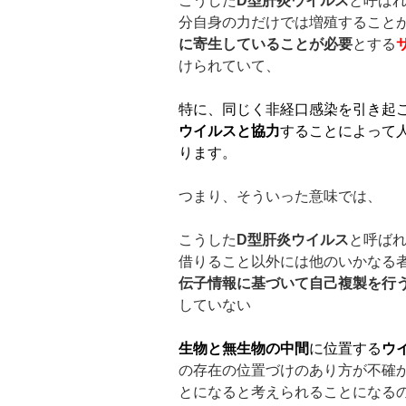
こうした
D
型肝炎ウイルス
と呼ば
分自身の力だけでは増殖すること
に寄生していることが必要
とする
けられていて、
特に、同じく非経口感染を引き起
ウイルスと協力
することによって
ります。
つまり、そういった意味では、
こうした
D
型肝炎ウイルス
と呼ば
借りること以外には他のいかなる者
伝子情報に基づいて自己複製を行
していない
生物と無生物の中間
に位置する
ウ
の存在の位置づけのあり方が不確
とになると考えられることになる