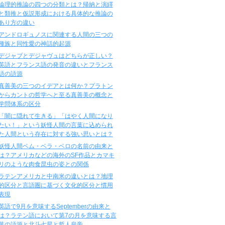
論理的推論の四つの分類とは？帰納と演繹
と類推と仮説形成における具体的な推論の
あり方の違い
アンドロギュノスに関連する人間の三つの
種族と同性愛の神話的起源
デジャブとデジャヴュはどちらが正しい？
英語とフランス語の発音の違いとフランス
語の語源
真善美の三つのイデアとは何か？プラトン
からカントの哲学へと至る真善美の概念と
学問体系の区分
「闇に隠れて生きる」「はやく人間になり
たい！」という妖怪人間の言葉に込められ
た人間という存在に対する強い思いとは？
妖怪人間ベム・ベラ・ベロの名前の由来と
は？アメリカなどの海外のSF作品とカマキ
リのような肉食昆虫の姿との関係
ラテンアメリカと中南米の違いとは？地理
的区分と言語圏に基づく文化的区分と慣用
表現
英語で9月を意味するSeptemberの由来と
は？ラテン語において第7の月を意味する言
葉の語源と北斗七星と哲人皇帝