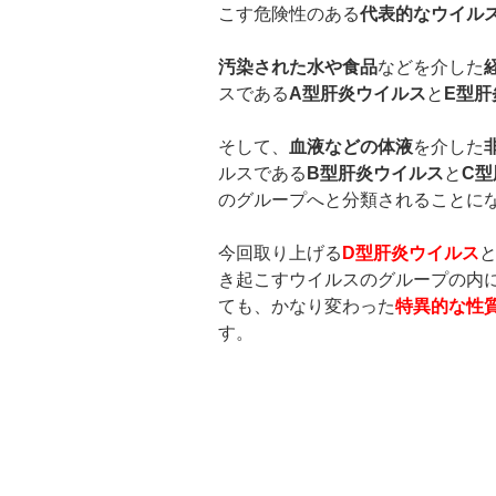
こす危険性のある
代表的なウイル
汚染された水や食品
などを介した
スである
A
型肝炎ウイルス
と
E
型肝
そして、
血液などの体液
を介した
ルスである
B
型肝炎ウイルス
と
C
型
のグループへと分類されることに
今回取り上げる
D
型肝炎ウイルス
き起こすウイルスのグループの内
ても、かなり変わった
特異的な性
す。