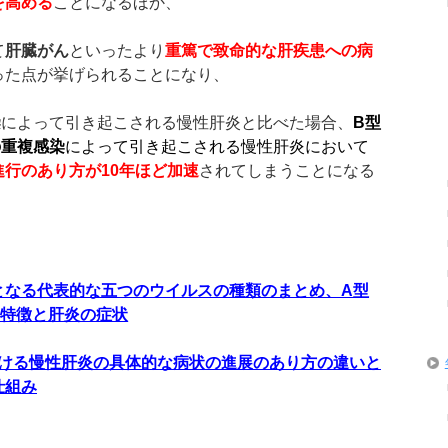
を高める
ことになるほか、
て
肝臓がん
といったより
重篤で致命的な肝疾患への病
った点が挙げられることになり、
染
によって引き起こされる慢性肝炎と比べた場合、
B
型
の重複感染
によって引き起こされる慢性肝炎において
進行のあり方が
10
年ほど加速
されてしまうことになる
となる代表的な五つのウイルスの種類のまとめ、A型
な特徴と肝炎の症状
ける慢性肝炎の具体的な病状の進展のあり方の違いと
仕組み