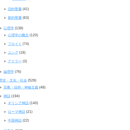
旧約聖書
(41)
新約聖書
(63)
心理学
(138)
心理学の概念
(120)
フロイト
(74)
ユング
(18)
アドラー
(3)
論理学
(76)
歴史・文化・社会
(529)
宗教・信仰・神秘主義
(48)
神話
(194)
ギリシア神話
(140)
ローマ神話
(21)
中国神話
(22)