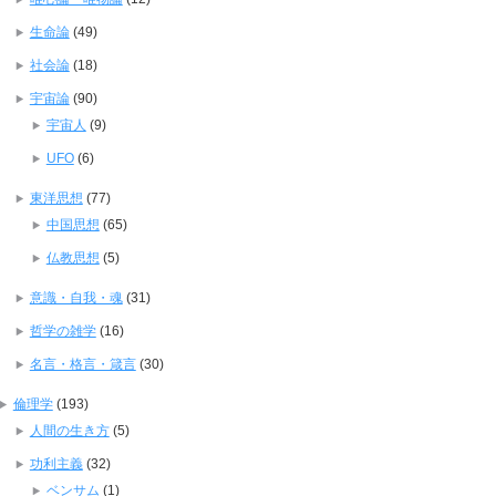
生命論
(49)
社会論
(18)
宇宙論
(90)
宇宙人
(9)
UFO
(6)
東洋思想
(77)
中国思想
(65)
仏教思想
(5)
意識・自我・魂
(31)
哲学の雑学
(16)
名言・格言・箴言
(30)
倫理学
(193)
人間の生き方
(5)
功利主義
(32)
ベンサム
(1)