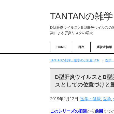
TANTANの雑
D型肝炎ウイルスとB型肝炎ウイルスの
染による肝炎リスクの増大
HOME
目次
運営者情報
TANTANの雑学と哲学の小部屋 TOP
医学
D型肝炎ウイルスとB型
スとしての位置づけと
2019年2月12日
[
医学・健康
,
医学
,
このシリーズの初回
から
前回
まで