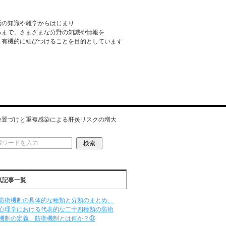
活の知識や雑学からはじまり
るまで、さまざまな分野の知識や情報を
・有機的に結びつけることを目的としています
位置づけと重複感染による肝炎リスクの増大
気記事一覧
防衛機制の具体的な種類と分類のまとめ、
心理学における代表的な二十四種類の防衛
機制の定義、防衛機制とは何か？㉛