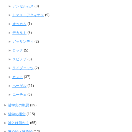
アンセルムス
(8)
トマス・アクィナス
(9)
オッカム
(1)
デカルト
(8)
ガッサンディ
(2)
ロック
(5)
スピノザ
(3)
ライプニッツ
(2)
カント
(37)
ヘーゲル
(21)
ニーチェ
(5)
哲学史の概要
(29)
哲学の概念
(115)
神とは何か？
(65)
唯心論・唯物論
(12)