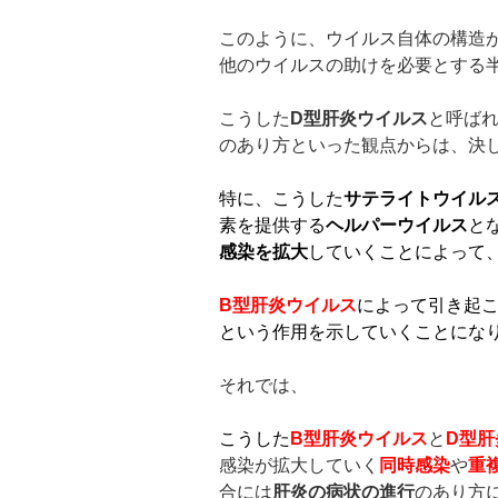
このように、ウイルス自体の構造
他のウイルスの助けを必要とする
こうした
D
型肝炎ウイルス
と呼ば
のあり方といった観点からは、決
特に、こうした
サテライトウイル
素を提供する
ヘルパーウイルス
と
感染を拡大
していくことによって
B
型肝炎ウイルス
によって引き起
という作用を示していくことにな
それでは、
こうした
B
型肝炎ウイルス
と
D
型肝
感染が拡大していく
同時感染
や
重
合には
肝炎の病状の進行
のあり方