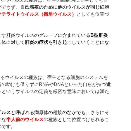
れるウイルスの種族は、宿主の細胞内に寄生しても自
ができず、
自己増殖のために他のウイルスが同じ細胞
サテライトウイルス（衛星ウイルス）
としても位置づ
こす肝炎ウイルスのグループに含まれている
B
型肝炎
人体に対して
肝炎の症状
を引き起こしていくことにな
れるウイルスの種族は、宿主となる細胞のシステムを
の助けも借りずにRNAやDNAといった自らが持つ
遺
う
というウイルスの定義を厳密な意味においては満た
イルス
と呼ばれる病原体の種族のなかでも、
さらにそ
かな
半人前のウイルス
の種族として位置づけられるこ
のです。