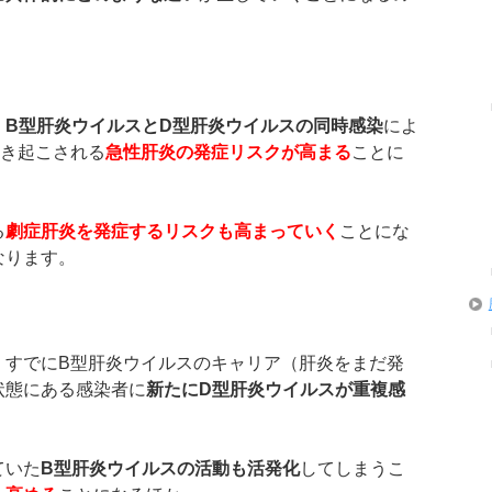
、
B
型肝炎ウイルスと
D
型肝炎ウイルスの同時感染
によ
引き起こされる
急性肝炎の発症リスクが高まる
ことに
る
劇症肝炎を発症するリスクも高まっていく
ことにな
なります。
、
すでにB型肝炎ウイルスのキャリア（肝炎をまだ発
状態にある感染者に
新たに
D
型肝炎ウイルスが重複感
ていた
B
型肝炎ウイルスの活動も活発化
してしまうこ