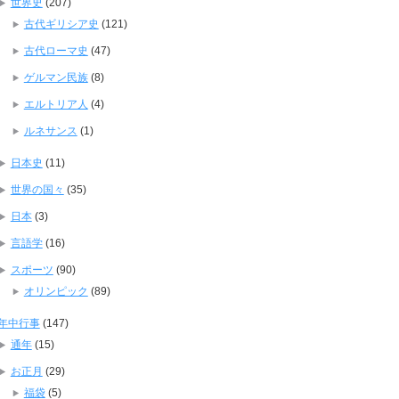
世界史
(207)
古代ギリシア史
(121)
古代ローマ史
(47)
ゲルマン民族
(8)
エルトリア人
(4)
ルネサンス
(1)
日本史
(11)
世界の国々
(35)
日本
(3)
言語学
(16)
スポーツ
(90)
オリンピック
(89)
年中行事
(147)
通年
(15)
お正月
(29)
福袋
(5)