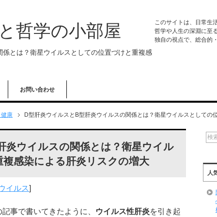
このサイトは、日常生
学と哲学の小部屋
哲学や人生の深淵に至
独自の視点で、総合的
関係とは？衛星ウイルスとしての位置づけと重複感
お問い合わせ
・健康
D型肝炎ウイルスとB型肝炎ウイルスの関係とは？衛星ウイルスとしての
肝炎ウイルスの関係とは？衛星ウイル
重複感染による肝炎リスクの増大
人
ウイルス
]
の記事で書いてきたように、
ウイルス性肝炎
を引き起