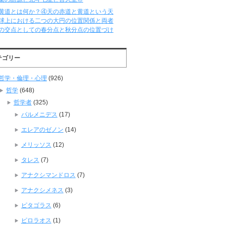
黄道とは何か？④天の赤道と黄道という天
球上における二つの大円の位置関係と両者
の交点としての春分点と秋分点の位置づけ
テゴリー
哲学・倫理・心理
(926)
哲学
(648)
哲学者
(325)
パルメニデス
(17)
エレアのゼノン
(14)
メリッソス
(12)
タレス
(7)
アナクシマンドロス
(7)
アナクシメネス
(3)
ピタゴラス
(6)
ピロラオス
(1)