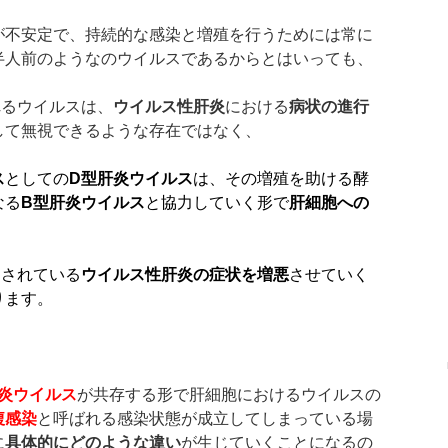
が不安定で、持続的な感染と増殖を行うためには常に
半人前のようなのウイルスであるからとはいっても、
れるウイルスは、
ウイルス性肝炎
における
病状の進行
して無視できるような存在ではなく、
ス
としての
D
型肝炎ウイルス
は、その増殖を助ける酵
なる
B
型肝炎ウイルス
と協力していく形で
肝細胞への
、
こされている
ウイルス性肝炎の症状を増悪
させていく
ります。
炎ウイルス
が共存する形で肝細胞におけるウイルスの
複感染
と呼ばれる感染状態が成立してしまっている場
に
具体的にどのような違い
が生じていくことになるの