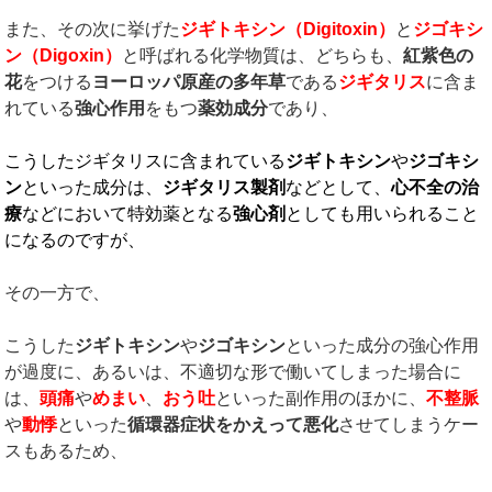
また、その次に挙げた
ジギトキシン（
Digitoxin
）
と
ジゴキシ
ン（
Digoxin
）
と呼ばれる化学物質は、どちらも、
紅紫色の
花
をつける
ヨーロッパ原産の多年草
である
ジギタリス
に含ま
れている
強心作用
をもつ
薬効成分
であり、
こうしたジギタリスに含まれている
ジギトキシン
や
ジゴキシ
ン
といった成分は、
ジギタリス製剤
などとして、
心不全の治
療
などにおいて特効薬となる
強心剤
としても用いられること
になるのですが、
その一方で、
こうした
ジギトキシン
や
ジゴキシン
といった成分の強心作用
が過度に、あるいは、不適切な形で働いてしまった場合に
は、
頭痛
や
めまい
、
おう吐
といった副作用のほかに、
不整脈
や
動悸
といった
循環器症状をかえって悪化
させてしまうケー
スもあるため、