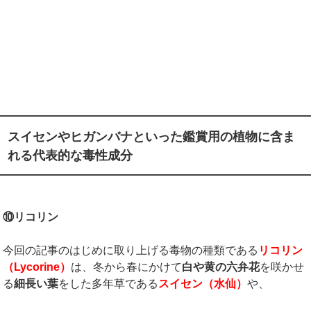
スイセンやヒガンバナといった鑑賞用の植物に含ま
れる代表的な毒性成分
⑩リコリン
今回の記事のはじめに取り上げる毒物の種類である
リコリン
（Lycorine）
は、冬から春にかけて
白や黄の六弁花
を咲かせ
る
細長い葉
をした多年草である
スイセン（水仙）
や、