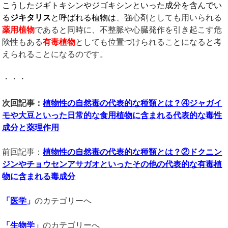
こうしたジギトキシンやジゴキシンといった成分を含んでい
る
ジキタリス
と呼ばれる植物は
、強心剤としても用いられる
薬用植物
であると同時に、不整脈や心臓発作を引き起こす危
険性もある
有毒植物
としても位置づけられることになると考
えられることになるのです。
・・・
次回記事：
植物性の自然毒の代表的な種類とは？④ジャガイ
モや大豆といった日常的な食用植物に含まれる代表的な毒性
成分と薬理作用
前回記事：
植物性の自然毒の代表的な種類とは？②ドクニン
ジンやチョウセンアサガオといったその他の代表的な有毒植
物に含まれる毒成分
「
医学
」
のカテゴリーへ
「
生物学
」
のカテゴリーへ