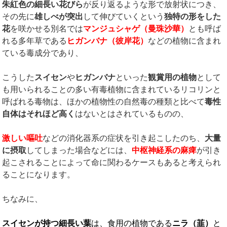
朱紅色の細長い花びら
が反り返るような形で放射状につき、
その先に
雄しべが突出
して伸びていくという
独特の形をした
花
を咲かせる別名では
マンジュシャゲ（曼珠沙華）
とも呼ば
れる多年草である
ヒガンバナ（彼岸花）
などの植物に含まれ
ている毒成分であり、
こうした
スイセン
や
ヒガンバナ
といった
観賞用の植物
として
も用いられることの多い有毒植物に含まれているリコリンと
呼ばれる毒物は、ほかの植物性の自然毒の種類と比べて
毒性
自体はそれほど高く
はないとはされているものの、
激しい嘔吐
などの消化器系の症状を引き起こしたのち、
大量
に摂取
してしまった場合などには、
中枢神経系の麻痺
が引き
起こされることによって命に関わるケースもあると考えられ
ることになります。
ちなみに、
スイセンが持つ細長い葉
は、食用の植物である
ニラ（韮）
と