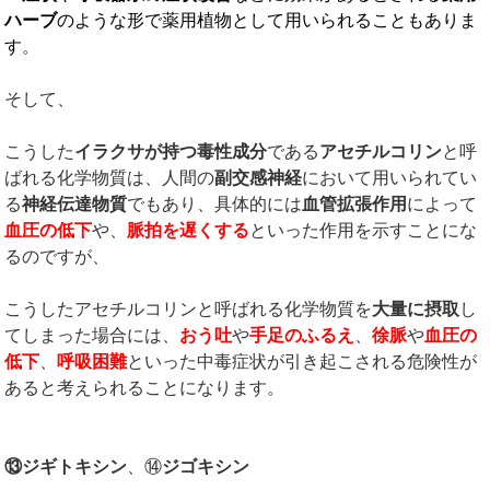
ハーブ
のような形で薬用植物として用いられることもありま
す
。
そして、
こうした
イラクサが持つ毒性成分
である
アセチルコリン
と呼
ばれる化学物質は、人間の
副交感神経
において用いられてい
る
神経伝達物質
でもあり、具体的には
血管拡張作用
によって
血圧の低下
や、
脈拍を遅くする
といった作用を示すことにな
るのですが、
こうしたアセチルコリンと呼ばれる化学物質を
大量に摂取
し
てしまった場合には、
おう吐
や
手足のふるえ
、
徐脈
や
血圧の
低下
、
呼吸困難
といった中毒症状が引き起こされる危険性が
あると考えられることになります。
⑬ジギトキシン
、⑭
ジゴキシン