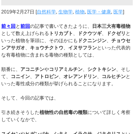
2019年2月27日
[
自然科学
,
生物学
,
植物
,
医学・健康
,
医学
]
前々回
と
前回
の記事で書いてきたように、
日本三大有毒植物
として数え上げられる
トリカブト
、
ドクウツギ
、
ドクゼリ
と
いった植物を筆頭に、そのほかにも
ドクニンジン
、
チョウセ
ンアサガオ
、
キョウチクトウ
、
イヌサフラン
といった代表的
な有毒植物に含まれる毒物の種類としては、
順番に、
アコニチン
や
コリアミルチン
、
シクトキシン
、そし
て、
コニイン
、
アトロピン
、
オレアンドリン
、
コルヒチン
と
いった毒性成分の種類が挙げられることになります。
そして、今回の記事では、
引き続きそうした
植物性の自然毒の種類
について詳しく考察
していくなかで、
スイセン
や
ヒガンバナ
、
シキミ
、
イラクサ
、
ジキタリス
とい