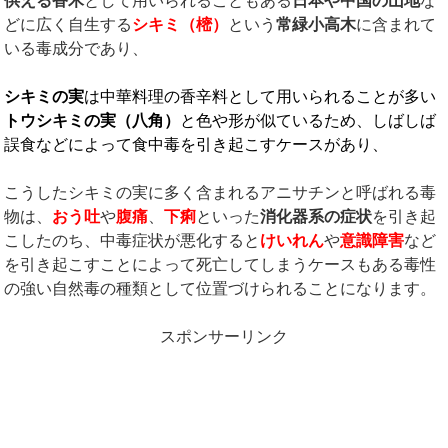
供える香木
として用いられることもある
日本や中国の山地
な
どに広く自生する
シキミ（樒）
という
常緑小高木
に含まれて
いる毒成分であり、
シキミの実
は中華料理の香辛料として用いられることが多い
トウシキミの実（八角）
と色や形が似ているため、しばしば
誤食などによって食中毒を引き起こすケースがあり、
こうしたシキミの実に多く含まれるアニサチンと呼ばれる毒
物は、
おう吐
や
腹痛
、
下痢
といった
消化器系の症状
を引き起
こしたのち、中毒症状が悪化すると
けいれん
や
意識障害
など
を引き起こすことによって死亡してしまうケースもある毒性
の強い自然毒の種類として位置づけられることになります。
スポンサーリンク