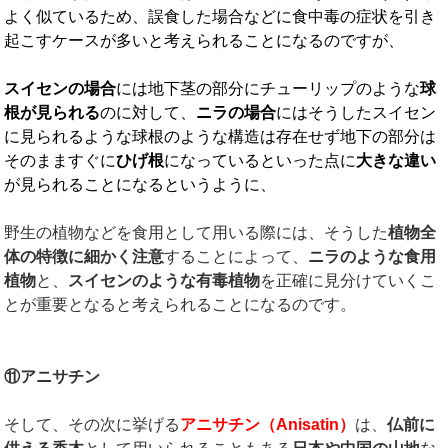
よく似ているため、誤食した場合などに食中毒の症状を引き
起こすケースが多いと考えられることになるのですが、
スイセンの場合
には地下茎の部分にチューリップのような
球
根が見られる
のに対して、
ニラの場合
にはそうしたスイセン
に見られるような球根のような構造は存在せず地下の部分は
そのまますぐに
ひげ根
になっているといった点に
大きな違い
が見られることになるというように、
野生の植物などを食用として用いる際には、そうした
植物全
体の特徴に細かく注意
することによって、
ニラのような食用
植物
と、
スイセンのような有毒植物
を正確に見分けていくこ
とが重要となると考えられることになるのです。
⑪アニサチン
そして、その次に挙げる
アニサチン（
Anisatin
）
は、
仏前に