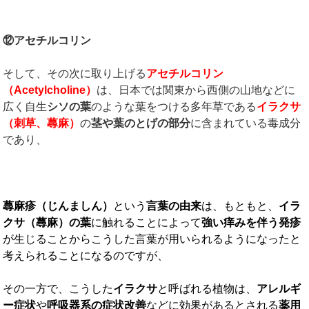
⑫アセチルコリン
そして、その次に取り上げる
アセチルコリン
（
Acetylcholine
）
は、日本では関東から西側の山地などに
広く自生
シソの葉
のような葉をつける多年草である
イラクサ
（刺草、蕁麻）
の
茎や葉のとげの部分
に含まれている毒成分
であり、
蕁麻疹（じんましん）
という
言葉の由来
は、もともと、
イラ
クサ（蕁麻）の葉
に触れることによって
強い痒みを伴う発疹
が生じることからこうした言葉が用いられるようになったと
考えられることになるのですが、
その一方で、こうした
イラクサ
と呼ばれる植物は、
アレルギ
ー症状
や
呼吸器系の症状改善
などに効果があるとされる
薬用