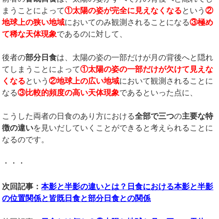
まうことによって
①太陽の姿が完全に見えなくなる
という
②
地球上の狭い地域
においてのみ観測されることになる
③
極め
て稀な天体現象
であるのに対して、
後者の
部分日食
は、太陽の姿の一部だけが月の背後へと隠れ
てしまうことによって
①
太陽の姿の一部だけが欠けて見えな
くなる
という
②
地球上の広い地域
において観測されることに
なる
③
比較的頻度の高い天体現象
であるといった点に、
こうした両者の日食のあり方における
全部で三つ
の
主要な特
徴の違い
を見いだしていくことができると考えられることに
なるのです。
・・・
次回記事：
本影と半影の違いとは？日食における本影と半影
の位置関係と皆既日食と部分日食との関係