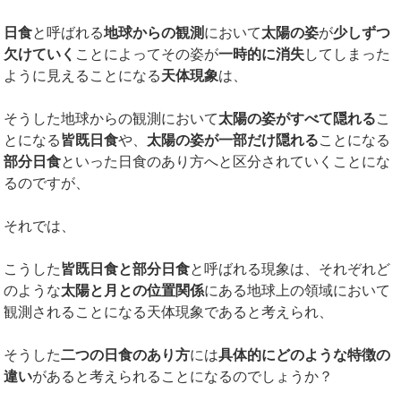
日食
と呼ばれる
地球からの観測
において
太陽の姿
が
少しずつ
欠けていく
ことによってその姿が
一時的に消失
してしまった
ように見えることになる
天体現象
は、
そうした地球からの観測において
太陽の姿がすべて隠れる
こ
とになる
皆既日食
や、
太陽の姿が一部だけ隠れる
ことになる
部分日食
といった日食のあり方へと区分されていくことにな
るのですが、
それでは、
こうした
皆既日食と部分日食
と呼ばれる現象は、それぞれど
のような
太陽と月との位置関係
にある地球上の領域において
観測されることになる天体現象であると考えられ、
そうした
二つの日食のあり方
には
具体的にどのような特徴の
違い
があると考えられることになるのでしょうか？