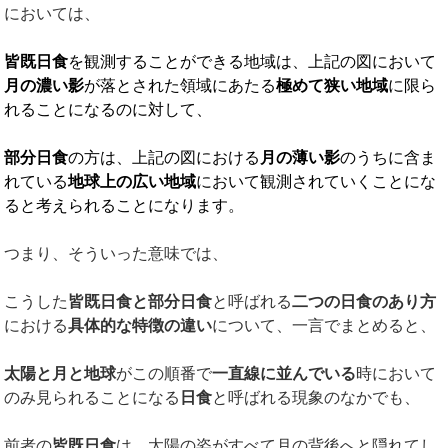
においては、
皆既日食
を観測することができる地域は、上記の図において
月の濃い影
が落とされた領域にあたる
極めて狭い地域
に限ら
れることになるのに対して、
部分日食
の方は、上記の図における
月の薄い影
のうちに含ま
れている
地球上の広い地域
において観測されていくことにな
ると考えられることになります。
つまり、そういった意味では、
こうした
皆既日食と部分日食
と呼ばれる
二つの日食のあり方
における
具体的な特徴の違い
について、一言でまとめると、
太陽と月と地球
がこの順番で
一直線に並んでいる
時において
のみ見られることになる
日食
と呼ばれる現象のなかでも、
前者の
皆既日食
は、太陽の姿がすべて月の背後へと隠れてし