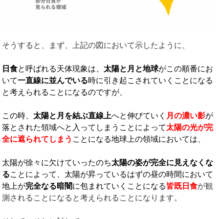
そうすると、まず、上記の図において示したように、
日食
と呼ばれる天体現象は、
太陽と月と地球
がこの順番にお
いて
一直線に並んでいる
時に引き起こされていくことになる
と考えられることになるのですが、
この時、
太陽と月を結ぶ直線上
へと伸びていく
月の濃い影
が
落とされた領域へと入ってしまうことによって
太陽の光が完
全に遮られてしまう
ことになる地球上の領域においては、
太陽が徐々に欠けていったのち
太陽の姿が完全に見えなくな
る
ことによって、太陽が昇っているはずの昼の時間において
地上が
完全なる暗闇
に包まれていくことになる
皆既日食
が観
測されることになると考えられることになります。