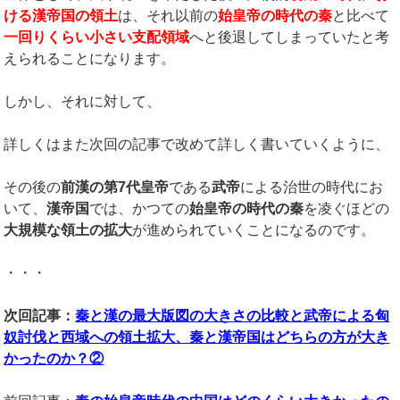
ける漢帝国の領土
は、それ以前の
始皇帝の時代の秦
と比べて
一回りくらい小さい支配領域
へと後退してしまっていたと考
えられることになります。
しかし、それに対して、
詳しくはまた次回の記事で改めて詳しく書いていくように、
その後の
前漢の第
7
代皇帝
である
武帝
による治世の時代にお
いて、
漢帝国
では、かつての
始皇帝の時代の秦
を凌ぐほどの
大規模な領土の拡大
が進められていくことになるのです。
・・・
次回記事：
秦と漢の最大版図の大きさの比較と武帝による匈
奴討伐と西域への領土拡大、秦と漢帝国はどちらの方が大き
かったのか？②