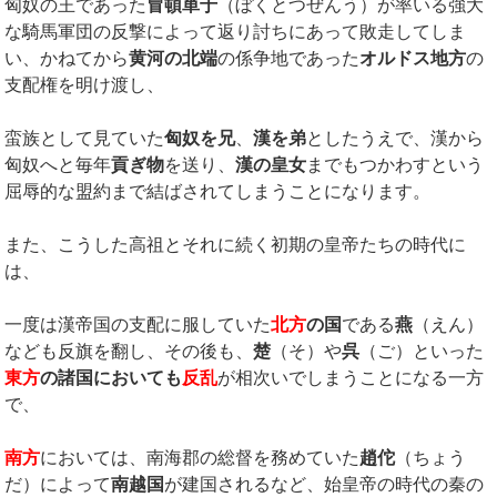
匈奴の王であった
冒頓単于
（ぼくとつぜんう）が率いる強大
な騎馬軍団の反撃によって返り討ちにあって敗走してしま
い、かねてから
黄河の北端
の係争地であった
オルドス地方
の
支配権を明け渡し、
蛮族として見ていた
匈奴を兄
、
漢を弟
としたうえで、漢から
匈奴へと毎年
貢ぎ物
を送り、
漢の皇女
までもつかわすという
屈辱的な盟約まで結ばされてしまうことになります。
また、こうした高祖とそれに続く初期の皇帝たちの時代に
は、
一度は漢帝国の支配に服していた
北方
の国
である
燕
（えん）
なども反旗を翻し、その後も、
楚
（そ）や
呉
（ご）といった
東方
の諸国においても
反乱
が相次いでしまうことになる一方
で、
南方
においては、南海郡の総督を務めていた
趙佗
（ちょう
だ）によって
南越国
が建国されるなど、始皇帝の時代の秦の