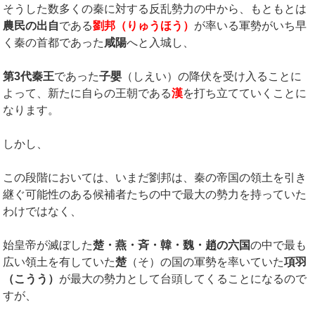
そうした数多くの秦に対する反乱勢力の中から、もともとは
農民の出自
である
劉邦（りゅうほう）
が率いる軍勢がいち早
く秦の首都であった
咸陽
へと入城し、
第
3
代秦王
であった
子嬰
（しえい）の降伏を受け入ることに
よって、新たに自らの王朝である
漢
を打ち立てていくことに
なります。
しかし、
この段階においては、いまだ劉邦は、秦の帝国の領土を引き
継ぐ可能性のある候補者たちの中で最大の勢力を持っていた
わけではなく、
始皇帝が滅ぼした
楚・燕・斉・韓・魏・趙の六国
の中で最も
広い領土を有していた
楚
（そ）の国の軍勢を率いていた
項羽
（こうう）
が最大の勢力として台頭してくることになるので
すが、