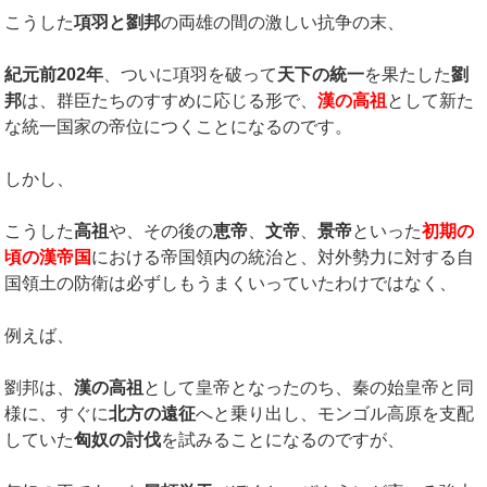
こうした
項羽と劉邦
の両雄の間の激しい抗争の末、
紀元前
202
年
、ついに項羽を破って
天下の統一
を果たした
劉
邦
は、群臣たちのすすめに応じる形で、
漢の高祖
として新た
な統一国家の帝位につくことになるのです。
しかし、
こうした
高祖
や、その後の
恵帝
、
文帝
、
景帝
といった
初期の
頃の漢帝国
における帝国領内の統治と、対外勢力に対する自
国領土の防衛は必ずしもうまくいっていたわけではなく、
例えば、
劉邦は、
漢の高祖
として皇帝となったのち、秦の始皇帝と同
様に、すぐに
北方の遠征
へと乗り出し、モンゴル高原を支配
していた
匈奴の討伐
を試みることになるのですが、