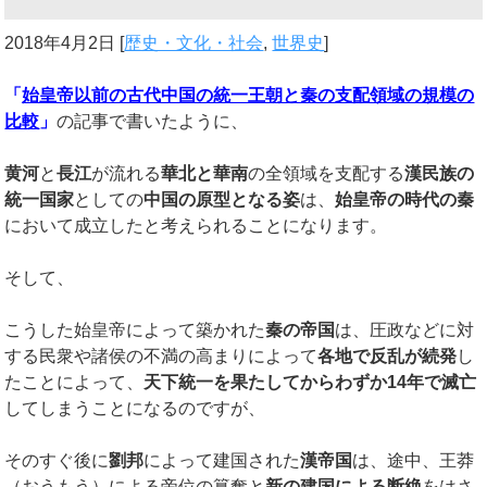
2018年4月2日
[
歴史・文化・社会
,
世界史
]
「
始皇帝以前の古代中国の統一王朝と秦の支配領域の規模の
比較
」
の記事で書いたように、
黄河
と
長江
が流れる
華北と華南
の全領域を支配する
漢民族の
統一国家
としての
中国の原型となる姿
は、
始皇帝の時代の秦
において成立したと考えられることになります。
そして、
こうした始皇帝によって築かれた
秦の帝国
は、圧政などに対
する民衆や諸侯の不満の高まりによって
各地で反乱が続発
し
たことによって、
天下統一を果たしてからわずか
14
年で滅亡
してしまうことになるのですが、
そのすぐ後に
劉邦
によって建国された
漢帝国
は、途中、王莽
（おうもう）による帝位の簒奪と
新の建国による断絶
をはさ