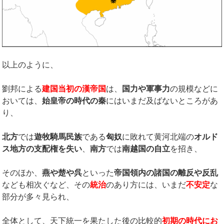
以上のように、
劉邦による
建国当初の漢帝国
は、
国力や軍事力
の規模などに
おいては、
始皇帝の時代の秦
にはいまだ及ばないところがあ
り、
北方
では
遊牧騎馬民族
である
匈奴
に敗れて黄河北端の
オルド
ス地方の支配権を失い
、
南方
では
南越国の自立
を招き、
そのほか、
燕や楚や呉
といった
帝国領内の諸国の離反や反乱
なども相次ぐなど、その
統治
のあり方には、いまだ
不安定
な
部分が多々見られ、
全体として、天下統一を果たした後の比較的
初期の時代にお