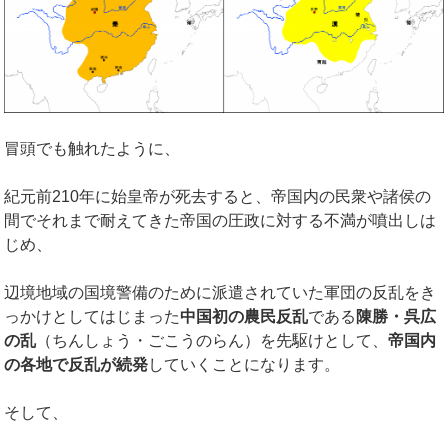
冒頭でも触れたように、
紀元前210年に始皇帝が死去すると、帝国内の民衆や諸侯の
間でそれまで耐えてきた帝国の圧政に対する不満が噴出しは
じめ、
辺境地域の国境警備のために派遣されていた軍団の反乱をき
っかけとしてはじまった
中国初の農民反乱
である
陳勝・呉広
の乱
（ちんしょう・ごこうのらん）を先駆けとして、
帝国内
の各地で反乱が続発
していくことになります。
そして、