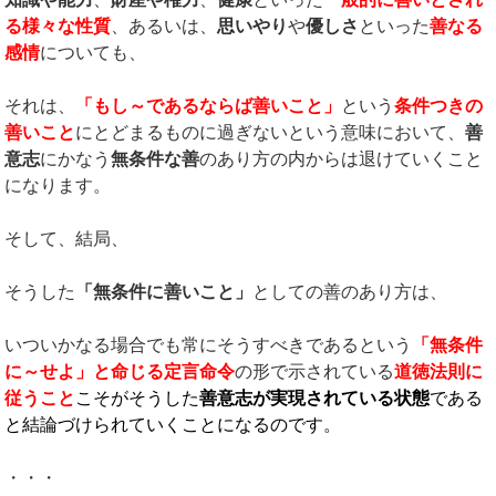
る様々な性質
、あるいは、
思いやり
や
優しさ
といった
善なる
感情
についても、
それは、
「もし～であるならば善いこと」
という
条件つきの
善いこと
にとどまるものに過ぎないという意味において、
善
意志
にかなう
無条件な善
のあり方の内からは退けていくこと
になります。
そして、結局、
そうした
「無条件に善いこと」
としての善のあり方は、
いついかなる場合でも常にそうすべきであるという
「無条件
に～せよ」と命じる定言命令
の形で示されている
道徳法則に
従うこと
こそがそうした
善意志が実現されている状態
である
と結論づけられていくことになるのです。
・・・