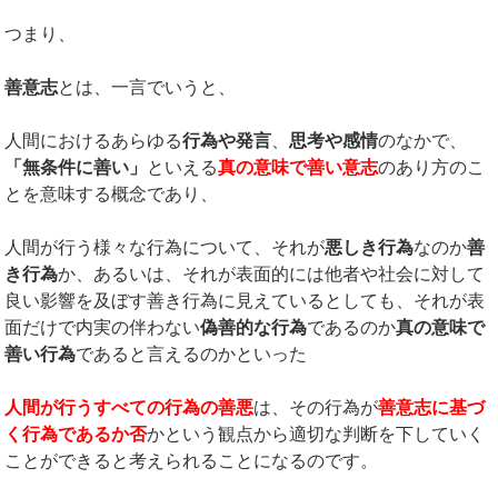
つまり、
善意志
とは、一言でいうと、
人間におけるあらゆる
行為や発言
、
思考や感情
のなかで、
「無条件に善い」
といえる
真の意味で善い意志
のあり方のこ
とを意味する概念であり、
人間が行う様々な行為について、それが
悪しき行為
なのか
善
き行為
か、あるいは、それが表面的には他者や社会に対して
良い影響を及ぼす善き行為に見えているとしても、それが表
面だけで内実の伴わない
偽善的な行為
であるのか
真の意味で
善い行為
であると言えるのかといった
人間が行うすべての行為の善悪
は、その行為が
善意志に基づ
く行為であるか否
かという観点から適切な判断を下していく
ことができると考えられることになるのです。