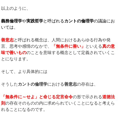
以上のように、
義務倫理学
や
実践哲学
と呼ばれる
カントの倫理学
の議論にお
いては、
善意志
と呼ばれる概念は、人間におけるあらゆる行為や発
言、思考や感情のなかで、
「無条件に善い」
といえる
真の意
味で善いもの
のことを意味する概念として定義されていくこ
とになります。
そして、より具体的には
そうした
カントの倫理学
における
善意志
の存在は、
「無条件に～せよ」と命じる定言命令
の形で示される
道徳法
則
の存在そのものの内に求められていくことになると考えら
れることになるのです。