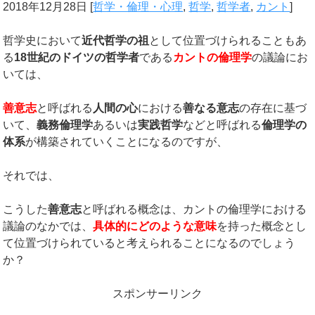
2018年12月28日
[
哲学・倫理・心理
,
哲学
,
哲学者
,
カント
]
哲学史において
近代哲学の祖
として位置づけられることもあ
る
18
世紀のドイツの哲学者
である
カントの倫理学
の議論にお
いては、
善意志
と呼ばれる
人間の心
における
善なる意志
の存在に基づ
いて、
義務倫理学
あるいは
実践哲学
などと呼ばれる
倫理学の
体系
が構築されていくことになるのですが、
それでは、
こうした
善意志
と呼ばれる概念は、カントの倫理学における
議論のなかでは、
具体的にどのような意味
を持った概念とし
て位置づけられていると考えられることになるのでしょう
か？
スポンサーリンク