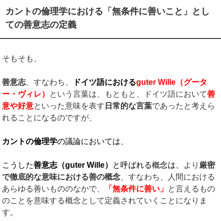
カントの倫理学における「無条件に善いこと」とし
ての善意志の定義
そもそも、
善意志
、すなわち、
ドイツ語における
guter Wille
（グータ
ー・ヴィレ）
という言葉は、もともと、ドイツ語において
善
意や好意
といった意味を表す
日常的な言葉
であったと考えら
れることになるのですが、
カントの倫理学
の議論においては、
こうした
善意志（
guter Wille
）
と呼ばれる概念は、
より
厳密
で徹底的な意味における善の概念
、すなわち、人間における
あらゆる善いもののなかで、
「無条件に善い」
と言えるもの
のことを意味する概念として定義されていくことになりま
す。