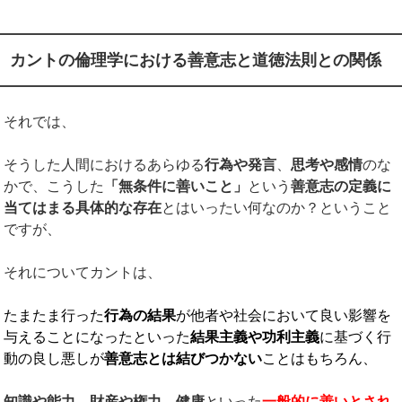
カントの倫理学における善意志と道徳法則との関係
それでは、
そうした人間におけるあらゆる
行為や発言
、
思考や感情
のな
かで、こうした
「無条件に善いこと」
という
善意志の定義に
当てはまる具体的な存在
とはいったい何なのか？ということ
ですが、
それについてカントは、
たまたま行った
行為の結果
が他者や社会において良い影響を
与えることになったといった
結果主義や功利主義
に基づく行
動の良し悪しが
善意志とは結びつかない
ことはもちろん、
知識や能力
、
財産や権力
、
健康
といった
一般的に善いとされ