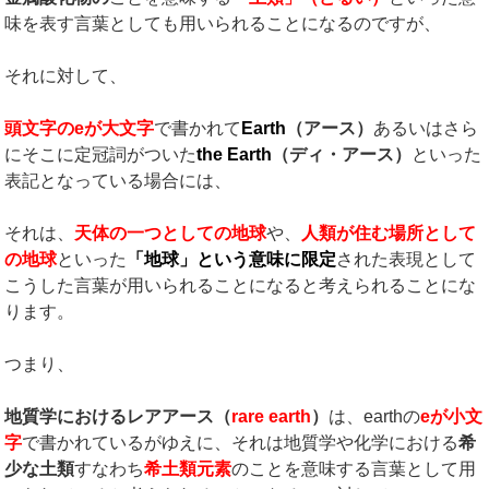
味を表す言葉としても用いられることになるのですが、
それに対して、
頭文字の
e
が大文字
で書かれて
Earth
（アース）
あるいはさら
にそこに定冠詞がついた
the Earth
（ディ・アース）
といった
表記となっている場合には、
それは、
天体の一つとしての地球
や、
人類が住む場所として
の地球
といった
「地球」という意味に限定
された表現として
こうした言葉が用いられることになると考えられることにな
ります。
つまり、
地質学におけるレアアース（
rare earth
）
は、earthの
e
が小文
字
で書かれているがゆえに、それは地質学や化学における
希
少な土類
すなわち
希土類元素
のことを意味する言葉として用