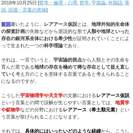
2018年10月25日
[
哲学・倫理・心理
,
哲学
,
宇宙論
,
外国語
,
英
語
,
語源・言葉の意味
]
前回
書いたように、
レアアース仮説
とは、
地球外知的生命体
の探査計画
の失敗などから逆説的な形で
人類や地球といった
存在の銀河系全体における希少性
が証明されていくことによ
って生まれた一つの
科学理論
であり、
それは、一言でいうと、
宇宙論的視点
から人類とその生命を
育んだ星である
地球の存在を極めて稀な存在として捉え直し
ていく
考え方のことを意味する言葉であると考えられること
になるのですが、
こうした
宇宙物理学や天文学
の文脈における
レアアース仮説
という言葉との間で誤解が生じやすい言葉としては、
地質学
や鉱物学
などの分野における
レアアース（希土類元素）
とい
う言葉が挙げられることになります。
それでは、
具体的にはいったいどのような経緯
から、こうし