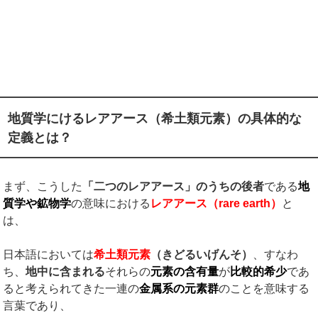
地質学にけるレアアース（希土類元素）の具体的な
定義とは？
まず、こうした
「二つのレアアース」のうちの後者
である
地
質学や鉱物学
の意味における
レアアース（
rare earth
）
と
は、
日本語においては
希土類元素
（きどるいげんそ）
、すなわ
ち、
地中に含まれる
それらの
元素の含有量
が
比較的希少
であ
ると考えられてきた一連の
金属系の元素群
のことを意味する
言葉であり、