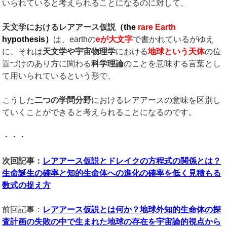
いられていると考えられることになるのに対して、
天文学におけるレアアース仮説
（
the
rare Earth
hypothesis
）
は、earthの
e
が大文字
で書かれているがゆえ
に、それは
天文学や宇宙物理学
における
地球という天体
の位
置づけのあり方に関わる
科学理論
のことを意味する言葉とし
て用いられているという形で、
こうした
二つの学問分野
におけるレアアースの意味を区別し
ていくことができると考えられることになるのです。
・・・
次回記事：
レアアース仮説とドレイクの方程式の関係とは？
生命誕生の確率と知的生命体への進化の確率を低く見積もる
数式の捉え方
前回記事：
レアアース仮説とは何か？地球外知的生命体の探
査計画の失敗の中で生まれた地球の存在を宇宙論的視点から