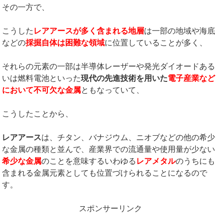
その一方で、
こうした
レアアースが多く含まれる地層
は一部の地域や海底
などの
採掘自体は困難な領域
に位置していることが多く、
それらの元素の一部は半導体レーザーや発光ダイオードある
いは燃料電池といった
現代の先進技術を用いた
電子産業など
において不可欠な金属
ともなっていて、
こうしたことから、
レアアース
は、チタン、バナジウム、ニオブなどの他の希少
な金属の種類と並んで、産業界での流通量や使用量が少ない
希少な金属
のことを意味するいわゆる
レアメタル
のうちにも
含まれる金属元素としても位置づけられることになるので
す。
スポンサーリンク