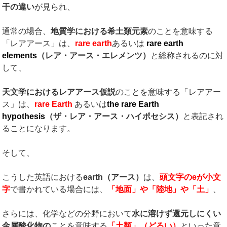
干の違い
が見られ、
通常の場合、
地質学における希土類元素
のことを意味する
「レアアース」は、
rare earth
あるいは
rare earth
elements
（レア・アース・エレメンツ）
と総称されるのに対
して、
天文学におけるレアアース仮説
のことを意味する「レアアー
ス」は、
rare Earth
あるいは
the rare Earth
hypothesis
（ザ・レア・アース・ハイポセシス）
と表記され
ることになります。
そして、
こうした英語における
earth
（アース）
は、
頭文字の
e
が小文
字
で書かれている場合には、
「地面」や「陸地」や「土」
、
さらには、化学などの分野において
水に溶けず還元しにくい
金属酸化物の
ことを意味する
「土類」（どるい）
といった意