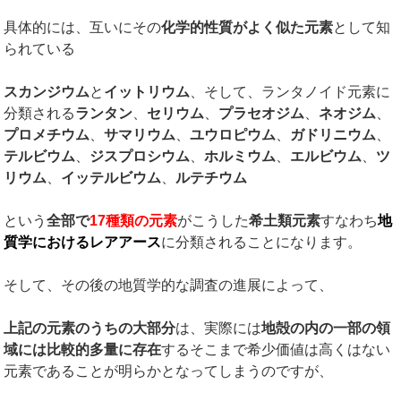
具体的には、互いにその
化学的性質がよく似た元素
として知
られている
スカンジウム
と
イットリウム
、そして、ランタノイド元素に
分類される
ランタン
、
セリウム
、
プラセオジム
、
ネオジム
、
プロメチウム
、
サマリウム
、
ユウロピウム
、
ガドリニウム
、
テルビウム
、
ジスプロシウム
、
ホルミウム
、
エルビウム
、
ツ
リウム
、
イッテルビウム
、
ルテチウム
という
全部で
17
種類の元素
がこうした
希土類元素
すなわち
地
質学におけるレアアース
に分類されることになります。
そして、その後の地質学的な調査の進展によって、
上記の元素のうちの大部分
は、実際には
地殻の内の一部の領
域には比較的多量に存在
するそこまで希少価値は高くはない
元素であることが明らかとなってしまうのですが、