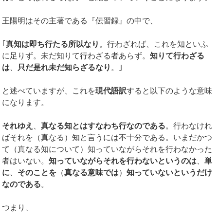
王陽明はその主著である『伝習録』の中で、
｢
真知は即ち行たる所以なり
。行わざれば、これを知といふ
に足りず。未だ知りて行わざる者あらず。
知りて行わざる
は
、
只だ是れ未だ知らざるなり
。｣
と述べていますが、これを
現代語訳
すると以下のような意味
になります。
それゆえ
、
真なる知とはすなわち行なのである
。行わなけれ
ばそれを（真なる）知と言うには不十分である。いまだかつ
て（真なる知について）知っていながらそれを行わなかった
者はいない。
知っていながらそれを行わないというのは
、
単
に
、
そのことを
（
真なる意味では
）
知っていないというだけ
なのである
。
つまり、