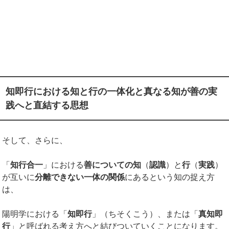
知即行における知と行の一体化と真なる知が善の実
践へと直結する思想
そして、さらに、
「
知行合一
」における
善についての知
（
認識
）と
行
（
実践
）
が互いに
分離できない一体の関係
にあるという知の捉え方
は、
陽明学における「
知即行
」（ちそくこう）、または「
真知即
行
」と呼ばれる考え方へと結びついていくことになります。