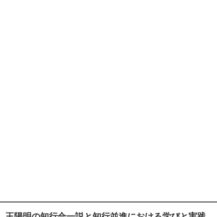
王陽明の知行合一説と知行並進における学びと実践