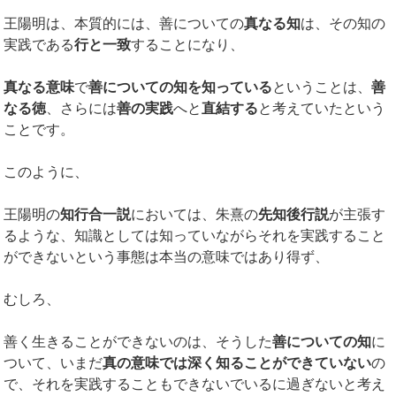
王陽明は、本質的には、善についての
真なる知
は、その知の
実践である
行と一致
することになり、
真なる意味
で
善についての知を知っている
ということは、
善
なる徳
、さらには
善の実践
へと
直結する
と考えていたという
ことです。
このように、
王陽明の
知行合一説
においては、朱熹の
先知後行説
が主張す
るような、知識としては知っていながらそれを実践すること
ができないという事態は本当の意味ではあり得ず、
むしろ、
善く生きることができないのは、そうした
善についての知
に
ついて、いまだ
真の意味では深く知ることができていない
の
で、それを実践することもできないでいるに過ぎないと考え