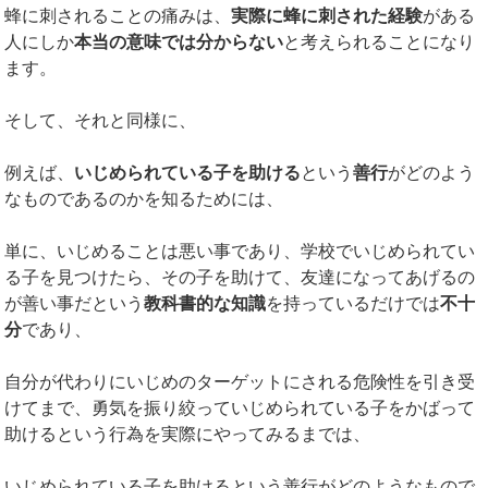
蜂に刺されることの痛みは、
実際に蜂に刺された経験
がある
人にしか
本当の意味では分からない
と考えられることになり
ます。
そして、それと同様に、
例えば、
いじめられている子を助ける
という
善行
がどのよう
なものであるのかを知るためには、
単に、いじめることは悪い事であり、学校でいじめられてい
る子を見つけたら、その子を助けて、友達になってあげるの
が善い事だという
教科書的な知識
を持っているだけでは
不十
分
であり、
自分が代わりにいじめのターゲットにされる危険性を引き受
けてまで、勇気を振り絞っていじめられている子をかばって
助けるという行為を実際にやってみるまでは、
いじめられている子を助けるという善行がどのようなもので