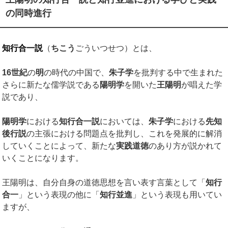
の同時進行
知行合一説
（
ちこう
ごういつせつ）とは、
16世紀
の
明
の時代の中国で、
朱子学
を批判する中で生まれた
さらに新たな儒学説である
陽明学
を開いた
王陽明
が唱えた学
説であり、
陽明学
における
知行合一説
においては、
朱子学
における
先知
後行説
の主張における問題点を批判し、これを発展的に解消
していくことによって、新たな
実践道徳
のあり方が説かれて
いくことになります。
王陽明は、自分自身の道徳思想を言い表す言葉として「
知行
合一
」という表現の他に「
知行並進
」という表現も用いてい
ますが、