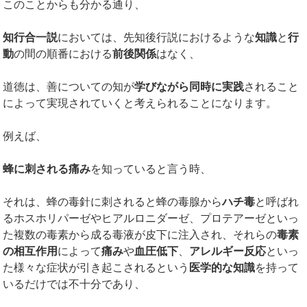
このことからも分かる通り、
知行合一説
においては、先知後行説におけるような
知識
と
行
動
の間の順番における
前後関係
はなく、
道徳は、善についての知が
学びながら同時に実践
されること
によって実現されていくと考えられることになります。
例えば、
蜂に刺される痛み
を知っていると言う時、
それは、蜂の毒針に刺されると蜂の毒腺から
ハチ毒
と呼ばれ
るホスホリパーゼやヒアルロニダーゼ、プロテアーゼといっ
た複数の毒素から成る毒液が皮下に注入され、それらの
毒素
の相互作用
によって
痛み
や
血圧低下
、
アレルギー反応
といっ
た様々な症状が引き起こされるという
医学的な知識
を持って
いるだけでは不十分であり、