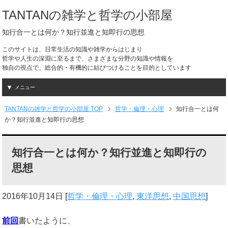
TANTANの雑学と哲学の小部屋
知行合一とは何か？知行並進と知即行の思想
このサイトは、日常生活の知識や雑学からはじまり
哲学や人生の深淵に至るまで、さまざまな分野の知識や情報を
独自の視点で、総合的・有機的に結びつけることを目的としています
メニュー
TANTANの雑学と哲学の小部屋 TOP
哲学・倫理・心理
知行合一とは何
か？知行並進と知即行の思想
知行合一とは何か？知行並進と知即行の
思想
2016年10月14日
[
哲学・倫理・心理
,
東洋思想
,
中国思想
]
前回
書いたように、