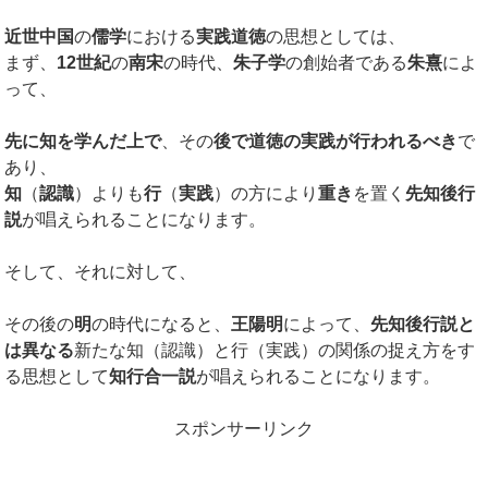
近世中国
の
儒学
における
実践道徳
の思想としては、
まず、
12世紀
の
南宋
の時代、
朱子学
の創始者である
朱熹
によ
って、
先に知を学んだ上で
、その
後で道徳の実践が行われるべき
で
あり、
知
（
認識
）よりも
行
（
実践
）の方により
重き
を置く
先知後行
説
が唱えられることになります。
そして、それに対して、
その後の
明
の時代になると、
王陽明
によって、
先知後行説と
は異なる
新たな知（認識）と行（実践）の関係の捉え方をす
る思想として
知行合一説
が唱えられることになります。
スポンサーリンク