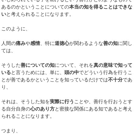
あるのかということについての
本当の知を得ることはできな
い
と考えられることになります。
このように、
人間の
痛み
や
感情
、特に
道徳心
が関わるような
善の知
に関し
ては、
そうした
善についての知
について、それを
真の意味で知って
いる
と言うためには、単に、
頭の中
でどういう行為を行うこ
とが善であるかということを知っているだけでは
不十分
であ
り、
それは、そうした知を
実際に行う
ことや、善行を行おうとす
る自分自身の
心のあり方
と密接な関係にある知であると考え
られることになります。
つまり、