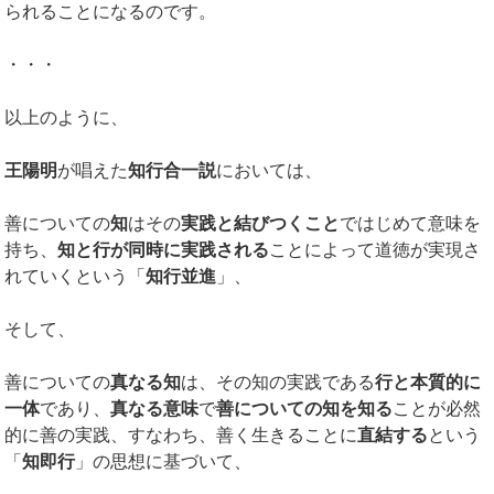
られることになるのです。
・・・
以上のように、
王陽明
が唱えた
知行合一説
においては、
善についての
知
はその
実践と結びつくこと
ではじめて意味を
持ち、
知と行が同時に実践される
ことによって道徳が実現さ
れていくという「
知行並進
」、
そして、
善についての
真なる知
は、その知の実践である
行と本質的に
一体
であり、
真なる意味
で
善についての知を知る
ことが必然
的に善の実践、すなわち、善く生きることに
直結する
という
「
知即行
」の思想に基づいて、