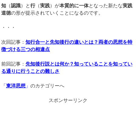
知
（
認識
）と
行
（
実践
）が
本質的に一体
となった新たな
実践
道徳
の形が提示されていくことになるのです。
・・・
次回記事：
知行合一と先知後行の違いとは？両者の思想を特
徴づける三つの相違点
前回記事：
先知後行説とは何か？知っていることを知ってい
る通りに行うことの難しさ
「
東洋思想
」
のカテゴリーへ
スポンサーリンク