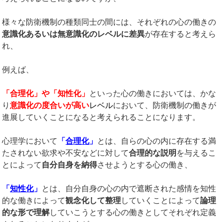
様々な防衛機制の種類同士の間には、それぞれの心の働きの
意識化あるいは無意識化のレベルに差異
が存在すると考えら
れ、
例えば、
「合理化」や「知性化」
といった心の働きにおいては、かな
り
意識化の度合いが高い
レベル
において、防衛機制の働きが
進展していくことになると考えられることになります。
心理学において
「
合理化
」
とは、自らの心の内に存在する満
たされない欲求や不安などに対して
合理的な説明
を与えるこ
とによって
自分自身を納得
させようとする心の働き、
「
知性化
」
とは、自分自身の心の内で遮断された感情を知性
的な働きによって
観念化して整理
していくことによって
論理
的な形で理解
していこうとする心の働きとしてそれぞれ定義