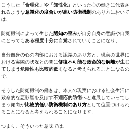
こうした
「合理化」や「知性化」
といった心の働きに代表さ
れるような
意識化の度合いが高い防衛機制
のあり方において
は、
防衛機制によって生じた
認知の歪み
が自分自身の意識や自我
にとっても
ある程度十分に自覚
されていくことになり、
自分自身の心の内部における認識のあり方と、現実の世界に
おける実際の状況との間に
修復不可能な致命的な解離
が生じ
てしまう危険性も比較的低く
なると考えられることになるの
で、
そうした防衛機制の働きは、本人の現実における社会生活に
致命的な悪影響を及ぼす
不適応的防衛
へと進展していってし
まう傾向が
比較的低い防衛機制のあり方
として位置づけられ
ることになると考えられることになります。
つまり、そういった意味では、