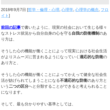
2018年9月7日
[
哲学・倫理・心理
,
心理学
,
心理学の概念
,
フロ
イト
]
前回の記事
で書いたように、現実の社会において生じる様々
なストレス状況から自分自身の心を守る
自我の防衛機制
のあ
り方は、
そうした心の機能が働くことによって現実における社会生活
がよりスムーズに営まれるようになっていく
適応的な防衛
の
あり方と、
そうした心の機能が働くことによってかえって健全な社会生
活が妨げられてしまうことになる
不適応的な防衛
のあり方と
いう
二つの区分
へと分類することができると考えられること
になります。
そして、最も分かりやすい基準としては、