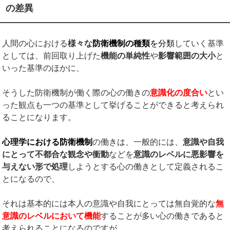
の差異
人間の心における
様々な
防衛機制の種類
を分類
していく基準
としては、前回取り上げた
機能の単純性
や
影響範囲の大小
と
いった基準のほかに、
そうした防衛機制が働く際の心の働きの
意識化の度合い
とい
った観点も一つの基準として挙げることができると考えられ
ることになります。
心理学における防衛機制
の働きは、一般的には、
意識や自我
にとって不都合な観念や衝動
などを
意識のレベルに悪影響を
与えない形で処理
しようとする心の働きとして定義されるこ
とになるので、
それは基本的には本人の意識や自我にとっては無自覚的な
無
意識のレベルにおいて機能
することが多い心の働きであると
考えられることになるのですが、