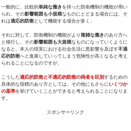
一般的に、比較的
単純な働き
を持った防衛機制の機能が用い
られ、その
影響範囲も小規模
なものにとどまる場合には、そ
れは
適応的防衛
として機能する場合が多く、
それに対して、防衛機制の機能がより
複雑な働き
のあり方へ
と移行し、その
影響範囲も大規模
なものになっていくように
なると、本人の現実における社会生活に悪影響を及ぼす
不適
応的防衛
へと進展していってしまう危険性が高くなると考え
られることになるのですが、
こうした
適応的防衛と不適応的防衛の両者を区別
するための
具体的な指標のあり方としては、その他にもさらに
いくつか
の基準
を挙げていくことができると考えられることになりま
す。
スポンサーリンク