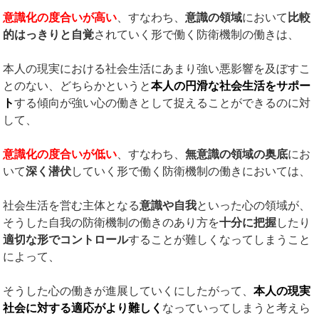
意識化の度合いが高い
、すなわち、
意識の領域
において
比較
的はっきりと自覚
されていく形で働く防衛機制の働きは、
本人の現実における社会生活にあまり強い悪影響を及ぼすこ
とのない、どちらかというと
本人の円滑な社会生活をサポー
ト
する傾向が強い心の働きとして捉えることができるのに対
して、
意識化の度合いが低い
、すなわち、
無意識の領域の奥底
にお
いて
深く潜伏
していく形で働く防衛機制の働きにおいては、
社会生活を営む主体となる
意識や自我
といった心の領域が、
そうした自我の防衛機制の働きのあり方を
十分に把握
したり
適切な形でコントロール
することが難しくなってしまうこと
によって、
そうした心の働きが進展していくにしたがって、
本人の現実
社会に対する適応がより難しく
なっていってしまうと考えら