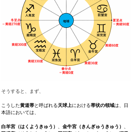
そうすると、まず、
こうした
黄道帯
と呼ばれる
天球上
における
帯状の領域
は、日
本語においては、
白羊宮（はくようきゅう）
、
金牛宮（きんぎゅうきゅう）
、