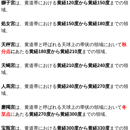
獅子宮
は、黄道帯における
黄経
120
度から黄経
150
度
までの領
域、
処女宮
は、黄道帯における
黄経
150
度から黄経
180
度
までの領
域、
天秤宮
は、黄道帯と呼ばれる天球上の帯状の領域において
秋
分点
に
あたる
黄経
180
度から黄経
210
度
までの領域、
天蝎宮
は、黄道帯における
黄経
210
度から黄経
240
度
までの領
域、
人馬宮
は、黄道帯における
黄経
240
度から黄経
270
度
までの領
域、
磨羯宮
は、黄道帯と呼ばれる天球上の帯状の領域において
冬
至点
にあたる
黄経
270
度から黄経
300
度
までの領域、
宝瓶宮
は、黄道帯における
黄経
300
度から黄経
330
度
までの領