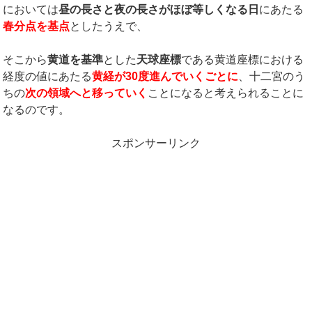
においては
昼の長さと夜の長さがほぼ等しくなる日
にあたる
春分点を基点
としたうえで、
そこから
黄道を基準
とした
天球座標
である黄道座標における
経度の値にあたる
黄経が30度進んでいくごとに
、十二宮のう
ちの
次の領域へと移っていく
ことになると考えられることに
なるのです。
スポンサーリンク