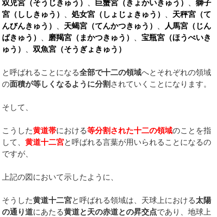
双児宮（そうじきゅう）
、
巨蟹宮（きょかいきゅう）
、
獅子
宮（ししきゅう）
、
処女宮（しょじょきゅう）
、
天秤宮（て
んびんきゅう）
、
天蝎宮（てんかつきゅう）
、
人馬宮（じん
ばきゅう）
、
磨羯宮（まかつきゅう）
、
宝瓶宮（ほうべいき
ゅう）
、
双魚宮（そうぎょきゅう）
と呼ばれることになる
全部で十二の領域
へとそれぞれの領域
の
面積が等しくなるように分割
されていくことになります。
そして、
こうした
黄道帯
における
等分割された十二の領域
のことを指
して、
黄道十二宮
と呼ばれる言葉が用いられることになるの
ですが、
上記の図において示したように、
そうした
黄道十二宮
と呼ばれる領域は、天球上における
太陽
の通り道
にあたる
黄道と天の赤道との昇交点
であり、地球上