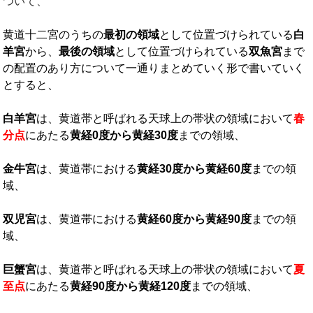
ついて、
黄道十二宮のうちの
最初の領域
として位置づけられている
白
羊宮
から、
最後の領域
として位置づけられている
双魚宮
まで
の配置のあり方について一通りまとめていく形で書いていく
とすると、
白羊宮
は、黄道帯と呼ばれる天球上の帯状の領域において
春
分点
にあたる
黄経
0
度から黄経
30
度
までの領域、
金牛宮
は、黄道帯における
黄経
30
度から黄経
60
度
までの領
域、
双児宮
は、黄道帯における
黄経
60
度から黄経
90
度
までの領
域、
巨蟹宮
は、黄道帯と呼ばれる天球上の帯状の領域において
夏
至点
にあたる
黄経
90
度から黄経
120
度
までの領域、