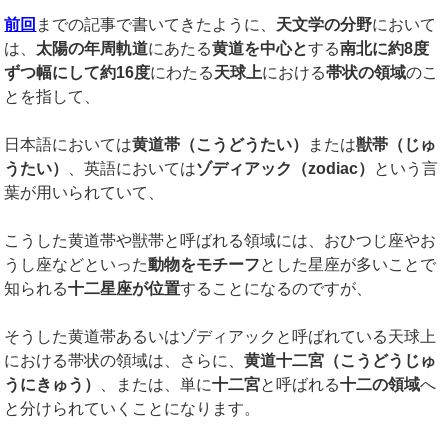
前回
までの記事で書いてきたように、
天文学の分野
において
は、
太陽の年周軌道
にあたる
黄道を中心と
する
南北に約
8
度
ずつ幅にして約
16
度
にわたる
天球上
における
帯状の領域
のこ
とを指して、
日本語においては
黄道帯（こうどうたい）
または
獣帯（じゅ
うたい）
、英語においては
ゾディアック（
zodiac
）
という言
葉が用いられていて、
こうした黄道帯や獣帯と呼ばれる領域には、おひつじ座やお
うし座などといった
動物をモチーフ
とした星座が多いことで
知られる
十二星座が位置
することになるのですが、
そうした黄道帯あるいはゾディアックと呼ばれている天球上
における帯状の領域は、さらに、
黄道十二宮（こうどうじゅ
うにきゅう）
、または、単に
十二宮
と呼ばれる
十二の領域
へ
と分けられていくことになります。