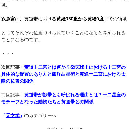
域、
双魚宮
は、黄道帯における
黄経
330
度から黄経
0
度
までの領域
としてそれぞれ位置づけられていくことになると考えられる
ことになるのです。
・・・
次回記事：
黄道十二宮とは何か？②天球上における十二宮の
具体的な配置のあり方と西洋占星術と黄道十二宮における太
陽の位置の関係
前回記事：
黄道帯が獣帯とも呼ばれる理由とは？十二星座の
モチーフとなった動物たちと黄道帯との関係
「
天文学
」
のカテゴリーへ