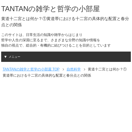
TANTANの雑学と哲学の小部屋
黄道十二宮とは何か？①黄道帯における十二宮の具体的な配置と春分
点との関係
このサイトは、日常生活の知識や雑学からはじまり
哲学や人生の深淵に至るまで、さまざまな分野の知識や情報を
独自の視点で、総合的・有機的に結びつけることを目的としています
メニュー
TANTANの雑学と哲学の小部屋 TOP
自然科学
黄道十二宮とは何か？①
黄道帯における十二宮の具体的な配置と春分点との関係