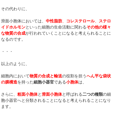
その代わりに、
滑面小胞体においては、
中性脂肪
、
コレステロール
、
ステロ
イドホルモン
といった細胞の生命活動に関わる
その他の様々
な物質の合成
が行われていくことになると考えられることに
なるのです。
・・・
以上のように、
細胞内において
物質の合成と輸送
の役割を担う
へん平な袋状
の膜構造
を持った
細胞小器官
である
小胞体
は、
さらに、
粗面小胞体
と
滑面小胞体
と呼ばれる
二つの種類
の細
胞小器官へと分類されることになると考えられることになり
ます。