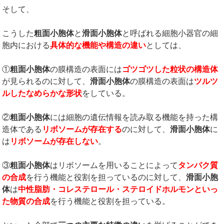
そして、
こうした
粗面小胞体
と
滑面小胞体
と呼ばれる細胞小器官の細
胞内における
具体的な機能や構造の違い
としては、
①
粗面小胞体
の膜構造の表面には
ゴツゴツした粒状の構造体
が見られるのに対して、
滑面小胞体
の膜構造の表面は
ツルツ
ルしたなめらかな形状
をしている。
②
粗面小胞体
には細胞の遺伝情報を読み取る機能を持った構
造体である
リボソームが存在する
のに対して、
滑面小胞体
に
は
リボソームが存在しない
。
③
粗面小胞体
はリボソームを用いることによって
タンパク質
の合成
を行う機能と役割を担っているのに対して、
滑面小胞
体
は
中性脂肪・コレステロール・ステロイドホルモンといっ
た物質の合成
を行う機能と役割を担っている。