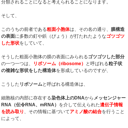
分類されることになると考えられることになります。
そして、
このうちの前者である
粗面小胞体
は、その名の通り、
膜構造
の表面
に多数の釘や鋲（びょう）が打たれたような
ゴツゴツ
した形状
をしていて、
そうした粗面小胞体の膜の表面にみられる
ゴツゴツした部分
の一つ一つは、
リボソーム（
ribosome
）
と呼ばれる
粒子状
の複雑な形状をした構造体
を形成しているのですが、
こうした
リボソーム
と呼ばれる構造体は、
細胞核の内部に存在する
染色体上の
DNA
から
メッセンジャー
RNA
（伝令
RNA
、
mRNA
）
を介して伝えられた
遺伝子情報
を読み取り
、その情報に基づいて
アミノ酸の結合
を行うこと
によって、