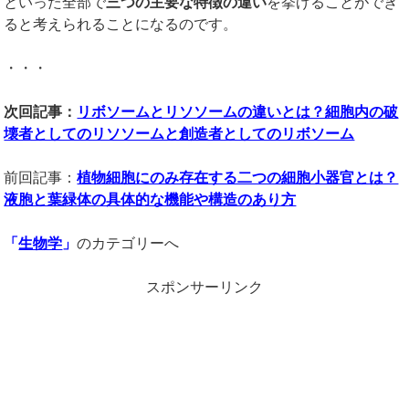
といった全部で
三つの主要な特徴の違い
を挙げることができ
ると考えられることになるのです。
・・・
次回記事：
リボソームとリソソームの違いとは？細胞内の破
壊者としてのリソソームと創造者としてのリボソーム
前回記事：
植物細胞にのみ存在する二つの細胞小器官とは？
液胞と葉緑体の具体的な機能や構造のあり方
「
生物学
」
のカテゴリーへ
スポンサーリンク