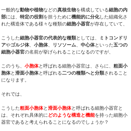
一般的な
動物や植物
などの
真核生物
を構成している
細胞の内
部
には、
特定の役割
を担うために
機能的に分化
した組織化さ
れた構造体である様々な種類の
細胞小器官
が存在していて、
こうした
細胞小器官の代表的な種類
としては、
ミトコンドリ
ア
や
ゴルジ体
、
小胞体
、
リソソーム
、
中心体
といった
五つの
細胞小器官
の名前が挙げられることになるのですが、
このうち、
小胞体
と呼ばれる細胞小器官は、さらに、
粗面小
胞体
と
滑面小胞体
と呼ばれる
二つの種類へと分類
されること
になります。
それでは、
こうした
粗面小胞体
と
滑面小胞体
と呼ばれる細胞小器官と
は、それぞれ具体的に
どのような構造と機能
を持った細胞小
器官であると考えられることになるのでしょうか？