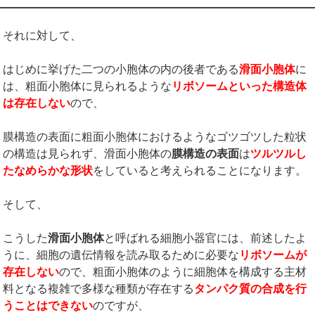
それに対して、
はじめに挙げた二つの小胞体の内の後者である
滑面小胞体
に
は、粗面小胞体に見られるような
リボソームといった構造体
は存在しない
ので、
膜構造の表面に粗面小胞体におけるようなゴツゴツした粒状
の構造は見られず、滑面小胞体の
膜構造の表面
は
ツルツルし
たなめらかな形状
をしていると考えられることになります。
そして、
こうした
滑面小胞体
と呼ばれる細胞小器官には、前述したよ
うに、細胞の遺伝情報を読み取るために必要な
リボソームが
存在しない
ので、粗面小胞体のように細胞体を構成する主材
料となる複雑で多様な種類が存在する
タンパク質の合成を行
うことはできない
のですが、