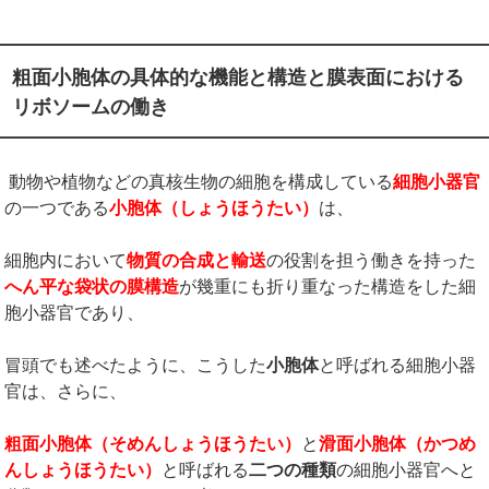
粗面小胞体の具体的な機能と構造と膜表面における
リボソームの働き
動物や植物などの真核生物の細胞を構成している
細胞小器官
の一つである
小胞体（しょうほうたい）
は、
細胞内において
物質の合成と輸送
の役割を担う働きを持った
へん平な袋状の膜構造
が幾重にも折り重なった構造をした細
胞小器官であり、
冒頭でも述べたように、こうした
小胞体
と呼ばれる細胞小器
官は、さらに、
粗面小胞体（そめんしょうほうたい）
と
滑面小胞体（かつめ
んしょうほうたい）
と呼ばれる
二つの種類
の細胞小器官へと