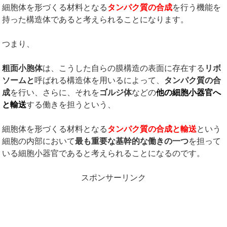
細胞体を形づくる材料となる
タンパク質の合成
を行う機能を
持った構造体であると考えられることになります。
つまり、
粗面小胞体
は、こうした自らの膜構造の表面に存在する
リボ
ソームと
呼ばれる構造体を用いるによって、
タンパク質の合
成
を行い、さらに、それを
ゴルジ体
などの
他の細胞小器官へ
と輸送
する働きを担うという、
細胞体を形づくる材料となる
タンパク質の合成と輸送
という
細胞の内部において
最も重要な基幹的な働きの一つ
を担って
いる細胞小器官であると考えられることになるのです。
スポンサーリンク