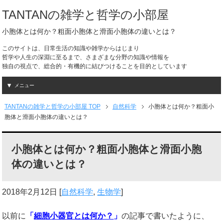
TANTANの雑学と哲学の小部屋
小胞体とは何か？粗面小胞体と滑面小胞体の違いとは？
このサイトは、日常生活の知識や雑学からはじまり
哲学や人生の深淵に至るまで、さまざまな分野の知識や情報を
独自の視点で、総合的・有機的に結びつけることを目的としています
メニュー
TANTANの雑学と哲学の小部屋 TOP
自然科学
小胞体とは何か？粗面小
胞体と滑面小胞体の違いとは？
小胞体とは何か？粗面小胞体と滑面小胞
体の違いとは？
2018年2月12日
[
自然科学
,
生物学
]
以前に
「
細胞小器官とは何か？
」
の記事で書いたように、