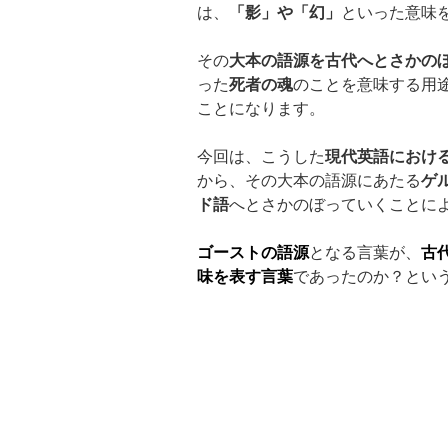
は、
「影」や「幻」
といった意味
その
大本の語源を古代へとさかの
った
死者の魂
のことを意味する用
ことになります。
今回は、こうした
現代英語におけ
から、その大本の語源にあたる
ゲ
ド語
へとさかのぼっていくことに
ゴーストの語源
となる言葉が、
古
味を表す言葉
であったのか？とい