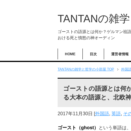
TANTANの雑
ゴーストの語源とは何か？ゲルマン祖
おける死と憤怒の神オーディン
HOME
目次
運営者情報
TANTANの雑学と哲学の小部屋 TOP
外国
ゴーストの語源とは何
る大本の語源と、北欧
2017年11月30日
[
外国語
,
英語
,
そ
ゴースト（ghost
）
という単語は