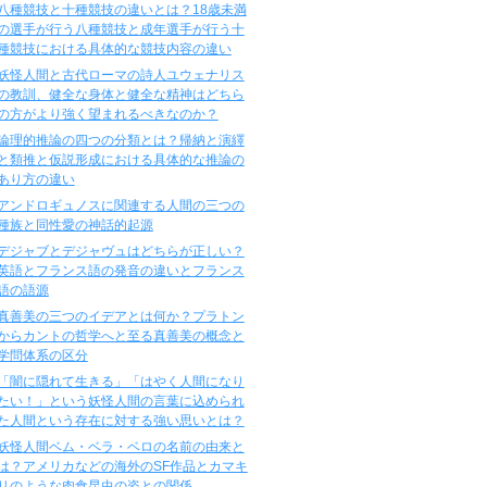
八種競技と十種競技の違いとは？18歳未満
の選手が行う八種競技と成年選手が行う十
種競技における具体的な競技内容の違い
妖怪人間と古代ローマの詩人ユウェナリス
の教訓、健全な身体と健全な精神はどちら
の方がより強く望まれるべきなのか？
論理的推論の四つの分類とは？帰納と演繹
と類推と仮説形成における具体的な推論の
あり方の違い
アンドロギュノスに関連する人間の三つの
種族と同性愛の神話的起源
デジャブとデジャヴュはどちらが正しい？
英語とフランス語の発音の違いとフランス
語の語源
真善美の三つのイデアとは何か？プラトン
からカントの哲学へと至る真善美の概念と
学問体系の区分
「闇に隠れて生きる」「はやく人間になり
たい！」という妖怪人間の言葉に込められ
た人間という存在に対する強い思いとは？
妖怪人間ベム・ベラ・ベロの名前の由来と
は？アメリカなどの海外のSF作品とカマキ
リのような肉食昆虫の姿との関係