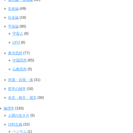
生命論
(49)
社会論
(18)
宇宙論
(90)
宇宙人
(9)
UFO
(6)
東洋思想
(77)
中国思想
(65)
仏教思想
(5)
意識・自我・魂
(31)
哲学の雑学
(16)
名言・格言・箴言
(30)
倫理学
(193)
人間の生き方
(5)
功利主義
(32)
ベンサム
(1)