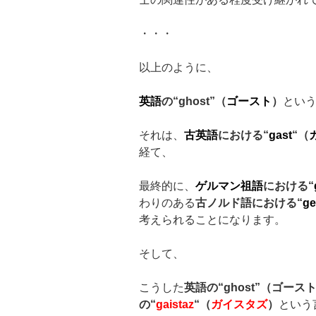
・・・
以上のように、
英語
の
“ghost”
（
ゴースト
）
とい
それは、
古英語
における
“
gast
“
（
経て、
最終的に、
ゲルマン祖語
における
“
わりのある
古ノルド語における
“
ge
考えられることになります。
そして、
こうした
英語の
“ghost”
（ゴース
の
“
gaistaz
“
（
ガイスタズ
）
という