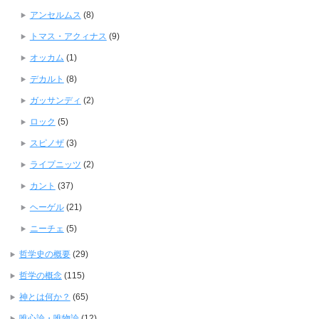
アンセルムス
(8)
トマス・アクィナス
(9)
オッカム
(1)
デカルト
(8)
ガッサンディ
(2)
ロック
(5)
スピノザ
(3)
ライプニッツ
(2)
カント
(37)
ヘーゲル
(21)
ニーチェ
(5)
哲学史の概要
(29)
哲学の概念
(115)
神とは何か？
(65)
唯心論・唯物論
(12)