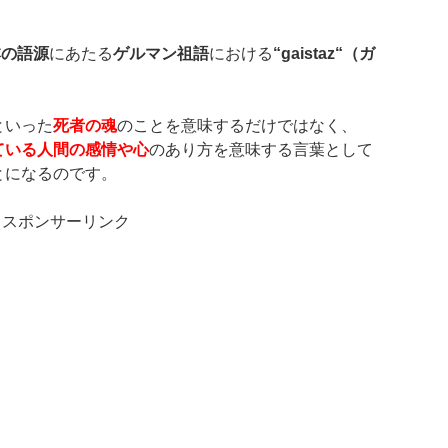
本の語源
にあたる
ゲルマン祖語
における
“gaistaz
“
（ガ
といった
死者の魂
のことを意味するだけではなく、
ている人間の感情や心
のあり方を意味する言葉として
とになるのです。
スポンサーリンク