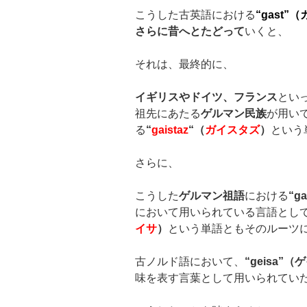
こうした古英語における
“gast”
（
さらに昔へとたどって
いくと、
それは、最終的に、
イギリスやドイツ、フランス
とい
祖先にあたる
ゲルマン民族
が用い
る
“
gaistaz
“
（
ガイスタズ
）
という
さらに、
こうした
ゲルマン祖語
における
“ga
において用いられている言語とし
イサ
）
という単語ともそのルーツ
古ノルド語において、
“geisa”
（ゲ
味を表す言葉として用いられてい