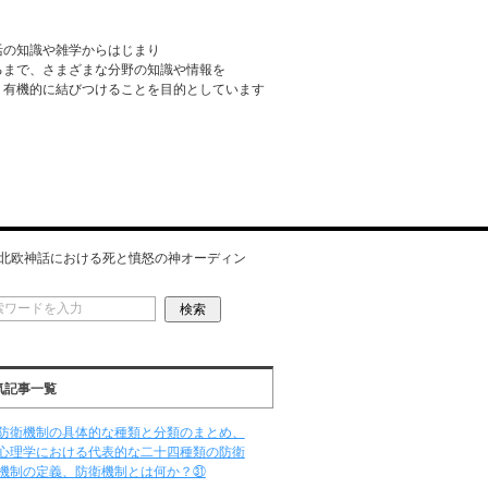
活の知識や雑学からはじまり
るまで、さまざまな分野の知識や情報を
・有機的に結びつけることを目的としています
北欧神話における死と憤怒の神オーディン
気記事一覧
防衛機制の具体的な種類と分類のまとめ、
心理学における代表的な二十四種類の防衛
機制の定義、防衛機制とは何か？㉛