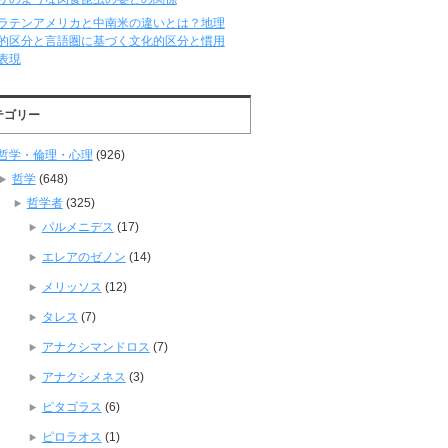
ラテンアメリカと中南米の違いとは？地理
的区分と言語圏に基づく文化的区分と慣用
表現
テゴリー
哲学・倫理・心理
(926)
哲学
(648)
哲学者
(325)
パルメニデス
(17)
エレアのゼノン
(14)
メリッソス
(12)
タレス
(7)
アナクシマンドロス
(7)
アナクシメネス
(3)
ピタゴラス
(6)
ピロラオス
(1)