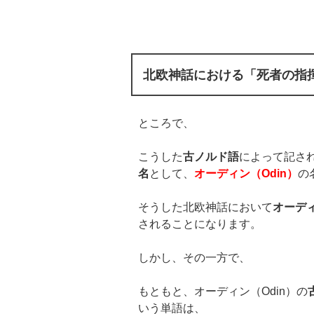
北欧神話における「死者の指
ところで、
こうした
古ノルド語
によって記さ
名
として、
オーディン（
Odin
）
の
そうした北欧神話において
オーデ
されることになります。
しかし、その一方で、
もともと、オーディン（Odin）の
いう単語は、