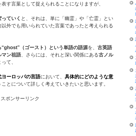
を表す言葉として捉えられることになりますが、
ぼっていく
と、それは、単に「幽霊」や「亡霊」とい
途以外でも用いられていた言葉であったと考えられる
る
“ghost”
（ゴースト）という単語の語源
を、
古英語
ルマン祖語
、さらには、それと深い関係にある
古ノル
よって、
代ヨーロッパの言語
において、
具体的にどのような意
うことについて詳しく考えていきたいと思います。
スポンサーリンク