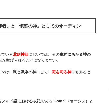
揮者」と「憤怒の神」としてのオーディン
れている
北欧神話
においては、その
主神にあたる神の
名が挙げられることになりますが、
ィン
は、
嵐と戦争の神
にして、
死を司る神
でもあると
古ノルド語における表記
である“
Óðinn
”
（オージン）
と