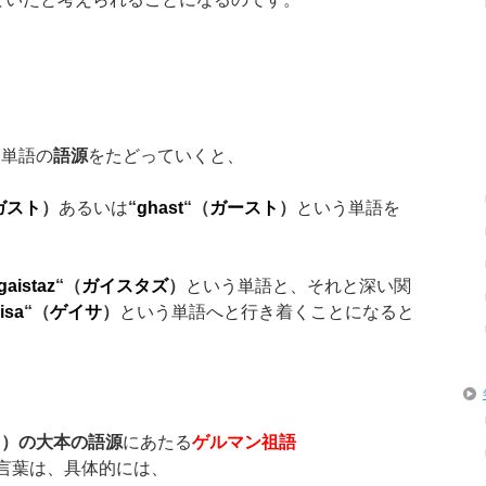
う単語の
語源
をたどっていくと、
ガスト
）
あるいは
“
ghast
“
（
ガースト
）
という単語を
gaistaz
“
（
ガイスタズ
）
という単語と、それと深い関
isa
“
（
ゲイサ
）
という単語へと行き着くことになると
ト）の大本の語源
にあたる
ゲルマン祖語
言葉は、具体的には、