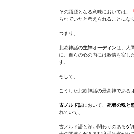
その語源となる意味においては、
られていたと考えられることにな
つまり、
北欧神話の
主神オーディン
は、人
に、自らの心の内には激情を宿し
す。
そして、
こうした北欧神話の最高神である
古ノルド語
において、
死者の魂と
れていて、
古ノルド語と深い関わりのある
ゲ
士の関連性がある程度受け継がれ