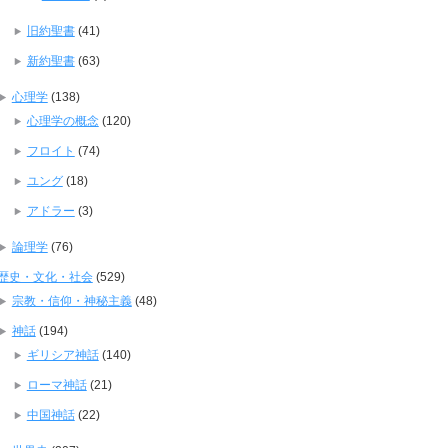
旧約聖書
(41)
新約聖書
(63)
心理学
(138)
心理学の概念
(120)
フロイト
(74)
ユング
(18)
アドラー
(3)
論理学
(76)
歴史・文化・社会
(529)
宗教・信仰・神秘主義
(48)
神話
(194)
ギリシア神話
(140)
ローマ神話
(21)
中国神話
(22)