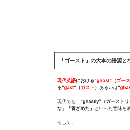
「ゴースト」の大本の語源と
現代英語
における
“
ghost
“
（
ゴー
る
“
gast
“
（
ガスト
）
あるいは
“
gha
現代でも、
“ghastly”
（ガーストリ
な」「青ざめた」
といった意味を
そして、