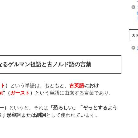
カ
なるゲルマン祖語と古ノルド語の言葉
スト
）
という単語は、もともと、
古英語
におけ
st
“
（
ガースト
）
という単語に由来する言葉であり、
ー）
というと、それは
「恐ろしい」「ぞっとするよう
表す
形容詞または副詞
として使われています。