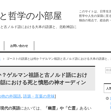
このサイトは、日常生
学と哲学の小部屋
哲学や人生の深淵に至
独自の視点で、総合的
語と古ノルド語における大本の語源と、北欧神話に
お問い合わせ
語
ゴーストの語源とは何か？ゲルマン祖語と古ノルド語における大本の語源と、
か？ゲルマン祖語と古ノルド語におけ
神話における死と憤怒の神オーディン
人
の他の外国語
,
語源・言葉の意味
]
、
現代の英語
においては、
「幽霊」や「亡霊」
あるい