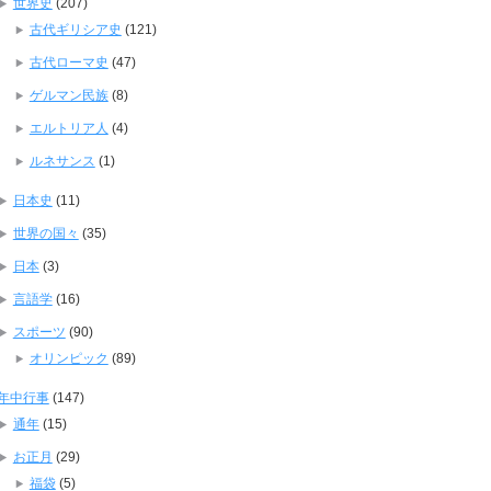
世界史
(207)
古代ギリシア史
(121)
古代ローマ史
(47)
ゲルマン民族
(8)
エルトリア人
(4)
ルネサンス
(1)
日本史
(11)
世界の国々
(35)
日本
(3)
言語学
(16)
スポーツ
(90)
オリンピック
(89)
年中行事
(147)
通年
(15)
お正月
(29)
福袋
(5)