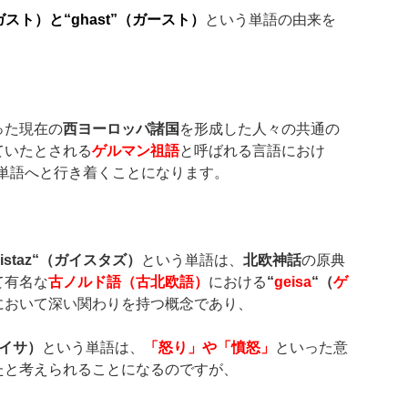
ガスト）と
“ghast”（
ガースト
）
という単語の由来を
った現在の
西ヨーロッパ諸国
を形成した人々の共通の
ていたとされる
ゲルマン祖語
と呼ばれる言語におけ
単語へと行き着くことになります。
istaz
“
（ガイスタズ）
という単語は、
北欧神話
の原典
て有名な
古ノルド語（古北欧語）
における
“
geisa
“
（
ゲ
において深い関わりを持つ概念であり、
イサ）
という単語は、
「怒り」や「憤怒」
といった意
たと考えられることになるのですが、