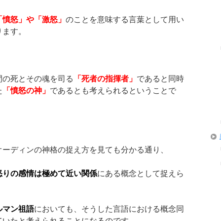
「憤怒」や「激怒」
のことを意味する言葉として用い
ります。
間の死とその魂を司る
「死者の指揮者」
であると同時
た
「憤怒の神」
であるとも考えられるということで
オーディンの神格の捉え方を見ても分かる通り、
怒りの感情は極めて近い関係
にある概念として捉えら
ルマン祖語
においても、そうした言語における概念同
ていたと考えられることになるのです。