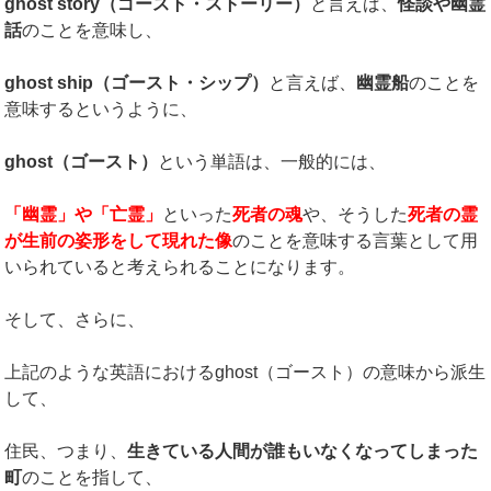
ghost story
（ゴースト・ストーリー）
と言えば、
怪談や幽霊
話
のことを意味し、
ghost ship
（ゴースト・シップ）
と言えば、
幽霊船
のことを
意味するというように、
ghost
（ゴースト）
という単語は、一般的には、
「幽霊」や「亡霊」
といった
死者の魂
や、そうした
死者の霊
が生前の姿形をして現れた像
のことを意味する言葉として用
いられていると考えられることになります。
そして、さらに、
上記のような英語におけるghost（ゴースト）の意味から派生
して、
住民、つまり、
生きている人間が誰もいなくなってしまった
町
のことを指して、