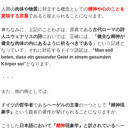
人間の
肉体や物質
に対立する概念としての
精神や心のことを
意味する言葉
であると捉えられることになります。
※
ちなみに、上記のことわざは、原典である
古代ローマの詩
人ユウェナリスの詩
においては、正確には、
「健全な精神が
健全な肉体の内にあるように祈るべきである」
という記述と
なっていて、それに対応するドイツ語訳は、
“
Man soll
beten, dass ein gesunder Geist in einem gesunden
Körper sei
”
となります。
・・・
また、他の例としては、
ドイツの哲学者
である
ヘーゲルの主著
の一つとして
『精神現
象学』
という題名の著作が挙げられることになりますが、
こうした
日本語において『
精神
現象学』と訳されている
ヘー