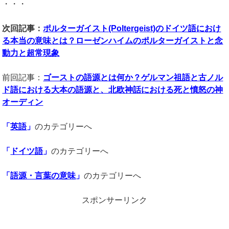
・・・
次回記事：
ポルターガイスト(Poltergeist)のドイツ語におけ
る本当の意味とは？ローゼンハイムのポルターガイストと念
動力と超常現象
前回記事：
ゴーストの語源とは何か？ゲルマン祖語と古ノル
ド語における大本の語源と、北欧神話における死と憤怒の神
オーディン
「
英語
」
のカテゴリーへ
「
ドイツ語
」
のカテゴリーへ
「
語源・言葉の意味
」
のカテゴリーへ
スポンサーリンク