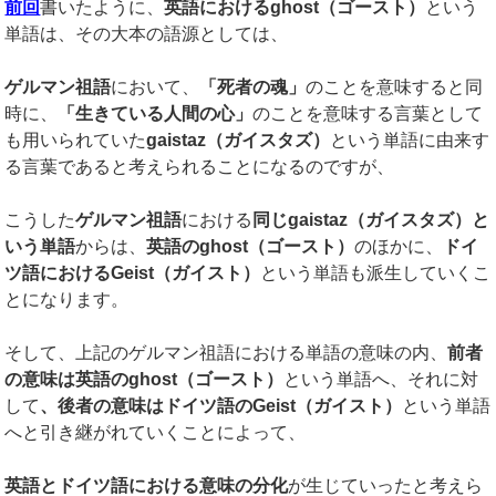
前回
書いたように、
英語における
ghost
（ゴースト）
という
単語は、その大本の語源としては、
ゲルマン祖語
において、
「死者の魂」
のことを意味すると同
時に、
「生きている人間の心」
のことを意味する言葉として
も用いられていた
gaistaz
（ガイスタズ）
という単語に由来す
る言葉であると考えられることになるのですが、
こうした
ゲルマン祖語
における
同じ
gaistaz
（ガイスタズ）と
いう単語
からは、
英語の
ghost
（ゴースト）
のほかに、
ドイ
ツ語における
Geist
（ガイスト）
という単語も派生していくこ
とになります。
そして、上記のゲルマン祖語における単語の意味の内、
前者
の意味は英語の
ghost
（ゴースト）
という単語へ、それに対
して
、後者の意味はドイツ語の
Geist
（ガイスト）
という単語
へと引き継がれていくことによって、
英語とドイツ語における意味の分化
が生じていったと考えら