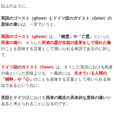
以上のように、
英語のゴースト（
ghost
）とドイツ語のガイスト（
Geist
）の
意味の違い
は、一言でいうと、
英語
の
ゴースト（
ghost
）
は、
「幽霊」や「亡霊」
といった
死者の魂
や、そうした
死者の霊が生前の姿形をして現れた像
のことを意味する言葉として用いられる単語であるのに対し
て、
ドイツ語
の
ガイスト（
Geist
）
は、そうした英語における死者
の魂といった意味よりも、一義的には、
生きている人間の
「精神」や「心」
のことを意味する言葉として用いられる単
語であるという点に、
英語とドイツ
語における
両者の概念の具体的な意味の違い
が
あると考えられることになるのです。