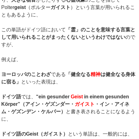
Polter
geist
（ポルター
ガイスト
）という言葉が用いられるこ
ともあるように、
この単語がドイツ語において
「霊」のことを意味する言葉と
して用いられることがまったくないというわけではない
ので
すが、
例えば、
ヨーロッパのことわざ
である
「健全なる
精神
は健全なる身体
に宿る」
といった表現は、
ドイツ語
では、
“
ein gesunder
Geist
in einem gesunden
Körper
”（アイン・ゲズンダー・
ガイスト
・イン・アイネ
ム・ゲズンデン・ケルパー）
と書き表されることになるよう
に、
ドイツ語の
Geist
（ガイスト）
という単語は、一般的には、