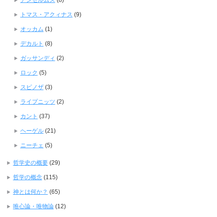
アンセルムス
(8)
トマス・アクィナス
(9)
オッカム
(1)
デカルト
(8)
ガッサンディ
(2)
ロック
(5)
スピノザ
(3)
ライプニッツ
(2)
カント
(37)
ヘーゲル
(21)
ニーチェ
(5)
哲学史の概要
(29)
哲学の概念
(115)
神とは何か？
(65)
唯心論・唯物論
(12)