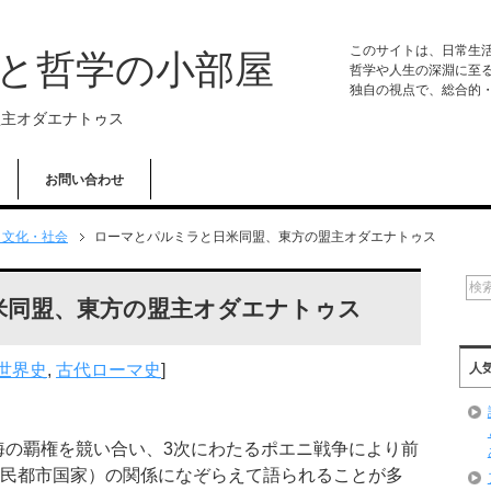
このサイトは、日常生
学と哲学の小部屋
哲学や人生の深淵に至
独自の視点で、総合的
盟主オダエナトゥス
お問い合わせ
・文化・社会
ローマとパルミラと日米同盟、東方の盟主オダエナトゥス
米同盟、東方の盟主オダエナトゥス
世界史
,
古代ローマ史
]
人
海の覇権を競い合い、3次にわたるポエニ戦争により前
植民都市国家）の関係になぞらえて語られることが多