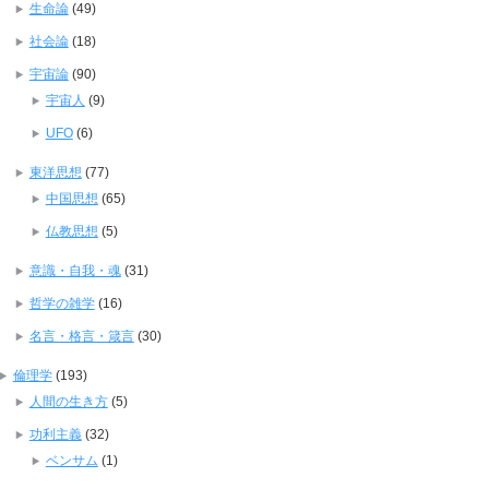
生命論
(49)
社会論
(18)
宇宙論
(90)
宇宙人
(9)
UFO
(6)
東洋思想
(77)
中国思想
(65)
仏教思想
(5)
意識・自我・魂
(31)
哲学の雑学
(16)
名言・格言・箴言
(30)
倫理学
(193)
人間の生き方
(5)
功利主義
(32)
ベンサム
(1)