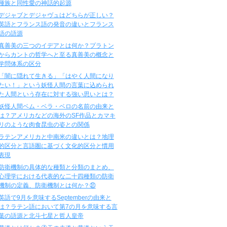
種族と同性愛の神話的起源
デジャブとデジャヴュはどちらが正しい？
英語とフランス語の発音の違いとフランス
語の語源
真善美の三つのイデアとは何か？プラトン
からカントの哲学へと至る真善美の概念と
学問体系の区分
「闇に隠れて生きる」「はやく人間になり
たい！」という妖怪人間の言葉に込められ
た人間という存在に対する強い思いとは？
妖怪人間ベム・ベラ・ベロの名前の由来と
は？アメリカなどの海外のSF作品とカマキ
リのような肉食昆虫の姿との関係
ラテンアメリカと中南米の違いとは？地理
的区分と言語圏に基づく文化的区分と慣用
表現
防衛機制の具体的な種類と分類のまとめ、
心理学における代表的な二十四種類の防衛
機制の定義、防衛機制とは何か？㉛
英語で9月を意味するSeptemberの由来と
は？ラテン語において第7の月を意味する言
葉の語源と北斗七星と哲人皇帝