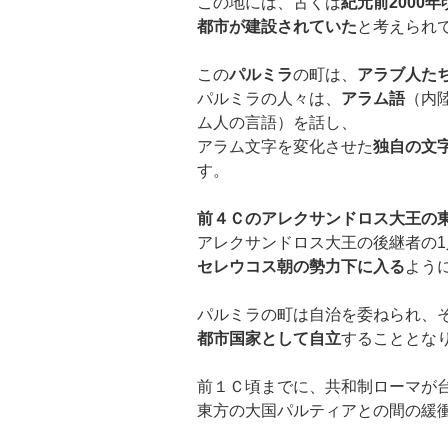
この地には、古くは
紀元前2000
都市が建設されていた
と考えられ
この
パルミラ
の町は、
アラブ人た
パルミラの人々は、
アラム語
（内
ム人の言語）を話し、
アラム文字を変化させた
独自の文
す。
前４Ｃのアレクサンドロス大王の
アレクサンドロス大王の後継者の
セレウコス朝の勢力下に入る
よう
パルミラの町は自治を委ねられ、
都市国家として自立
することとな
前１Ｃ頃までに、共和制ローマが
東方の大国パルティアとの間の緩