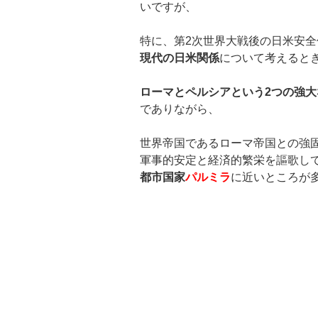
いですが、
特に、第2次世界大戦後の日米安
現代の日米関係
について考えると
ローマとペルシアという2つの強
でありながら、
世界帝国であるローマ帝国との強
軍事的安定と経済的繁栄を謳歌し
都市国家
パルミラ
に近いところが