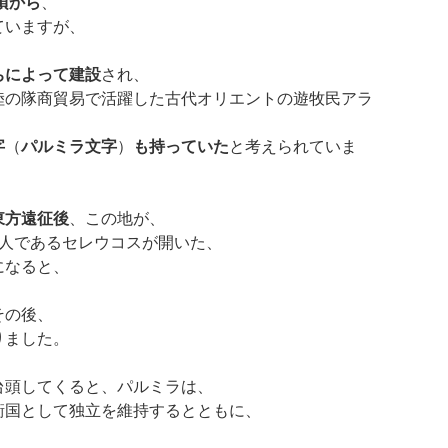
年頃から
、
ていますが、
ちによって建設
され、
陸の隊商貿易で活躍した古代オリエントの遊牧民アラ
字
（
パルミラ文字
）
も持っていた
と考えられていま
東方遠征後
、この地が、
1人であるセレウコスが開いた、
になると、
その後、
りました。
台頭してくると、パルミラは、
衝国として独立を維持するとともに、