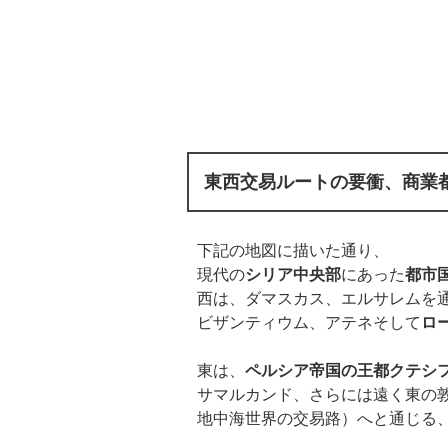
東西交易ルートの要衝、商業
下記の地図に描いた通り、
現代の
シリア中央部
にあった
都市
西は、ダマスカス、エルサレムを
ビザンティウム、アテネそして
ロ
東は、
ペルシア帝国の王都クテシ
サマルカンド、さらには遠く東の
地中海世界の交易路）へと通じる