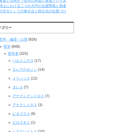
黄道とは何か？④天の赤道と黄道という天
球上における二つの大円の位置関係と両者
の交点としての春分点と秋分点の位置づけ
テゴリー
哲学・倫理・心理
(926)
哲学
(648)
哲学者
(325)
パルメニデス
(17)
エレアのゼノン
(14)
メリッソス
(12)
タレス
(7)
アナクシマンドロス
(7)
アナクシメネス
(3)
ピタゴラス
(6)
ピロラオス
(1)
ヘラクレイトス
(10)