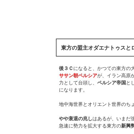
東方の盟主オダエナトゥスと
後３Ｃ
になると、かつての東方の
ササン朝ペルシア
が、イラン高原
力として台頭し、
ペルシア帝国
と
になります。
地中海世界とオリエント世界のち
やや衰退の兆し
はあるが、いまだ
急速に勢力を拡大する東方の
新興