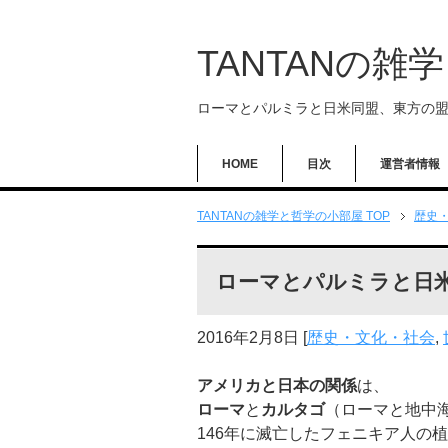
TANTANの雑
ローマとパルミラと日米同盟、東方の
HOME
目次
運営者情報
TANTANの雑学と哲学の小部屋 TOP
歴史
ローマとパルミラと日
2016年2月8日
[
歴史・文化・社会
,
アメリカと日本の関係
は、
ローマ
と
カルタゴ
（ローマと地中
146年に滅亡したフェニキア人の