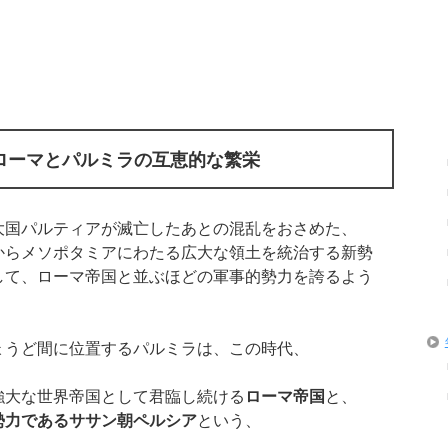
ローマとパルミラの互恵的な繁栄
大国パルティアが滅亡したあとの混乱をおさめた、
からメソポタミアにわたる広大な領土を統治する新勢
して、ローマ帝国と並ぶほどの軍事的勢力を誇るよう
ょうど間に位置するパルミラは、この時代、
強大な世界帝国として君臨し続ける
ローマ帝国
と、
勢力であるササン朝ペルシア
という、