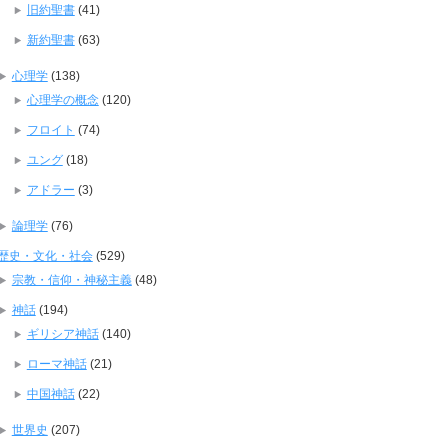
旧約聖書
(41)
新約聖書
(63)
心理学
(138)
心理学の概念
(120)
フロイト
(74)
ユング
(18)
アドラー
(3)
論理学
(76)
歴史・文化・社会
(529)
宗教・信仰・神秘主義
(48)
神話
(194)
ギリシア神話
(140)
ローマ神話
(21)
中国神話
(22)
世界史
(207)