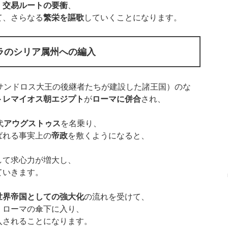
、
交易ルートの要衝
、
て、さらなる
繁栄を謳歌
していくことになります。
ラのシリア属州への編入
サンドロス大王の後継者たちが建設した諸王国）のな
トレマイオス朝エジプト
が
ローマに併合
され、
代
アウグストゥス
を名乗り、
ばれる事実上の
帝政
を敷くようになると、
して求心力が増大し、
ていきます。
世界帝国としての強大化
の流れを受けて、
、ローマの傘下に入り、
入されることになります。