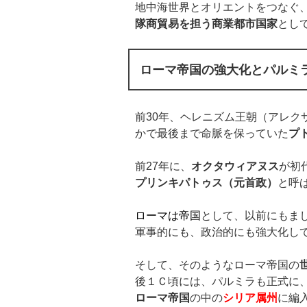
地中海世界とオリエントをつなぐ
隊商貿易を担う商業都市国家
とし
ローマ帝国の強大化とパルミ
前30年、ヘレニズム王朝（アレク
かで最後まで命脈を保っていた
プ
前27年に、
オクタウィアヌス
が初
プリンキパトゥス（元首政）
と呼
ローマは帝国
として、以前にもま
軍事的にも、政治的にも強大化し
そして、そのようなローマ帝国の
後１Ｃ頃には、パルミラも正式に
ローマ帝国
の中の
シリア属州
に編