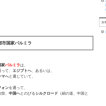
カ
都市国家パルミラ
国家
パルミラ
は、
通って、
エジプトへ
、あるいは、
ーマへ
と通じていて、
フォン
を通って、
敦煌、
中国へ
とのびる
シルクロード
（絹の道、中国と
、