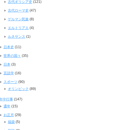
古代ギリシア史
(121)
古代ローマ史
(47)
ゲルマン民族
(8)
エルトリア人
(4)
ルネサンス
(1)
日本史
(11)
世界の国々
(35)
日本
(3)
言語学
(16)
スポーツ
(90)
オリンピック
(89)
年中行事
(147)
通年
(15)
お正月
(29)
福袋
(5)