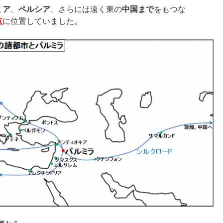
ミア
、
ペルシア
、さらには遠く東の
中国まで
をもつな
点
に位置していました。