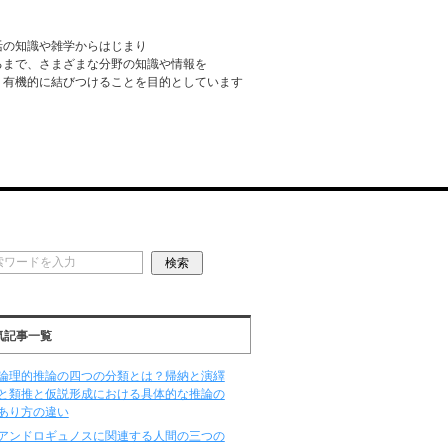
活の知識や雑学からはじまり
るまで、さまざまな分野の知識や情報を
・有機的に結びつけることを目的としています
気記事一覧
論理的推論の四つの分類とは？帰納と演繹
と類推と仮説形成における具体的な推論の
あり方の違い
アンドロギュノスに関連する人間の三つの