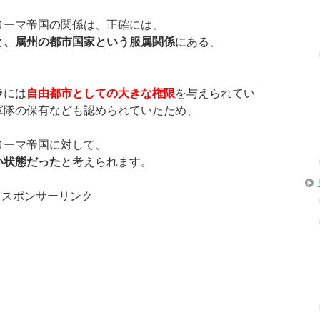
ローマ帝国の関係は、正確には、
と、属州の都市国家という服属関係
にある、
ラ
には
自由都市としての大きな権限
を与えられてい
軍隊の保有なども認められていたため、
ローマ帝国に対して、
い状態だった
と考えられます。
スポンサーリンク