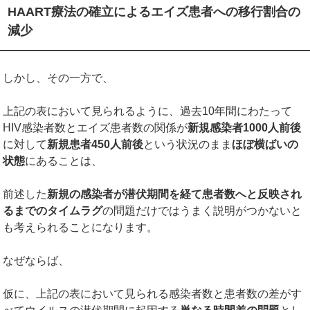
HAART療法の確立によるエイズ患者への移行割合の
減少
しかし、その一方で、
上記の表において見られるように、過去10年間にわたって
HIV感染者数とエイズ患者数の関係が
新規感染者
1000人
前後
に対して
新規患者
450
人前後
という状況のまま
ほぼ横ばいの
状態
にあることは、
前述した
新規の感染者が潜伏期間を経て患者数へと反映され
るまでのタイムラグ
の問題だけではうまく説明がつかないと
も考えられることになります。
なぜならば、
仮に、上記の表において見られる感染者数と患者数の差がす