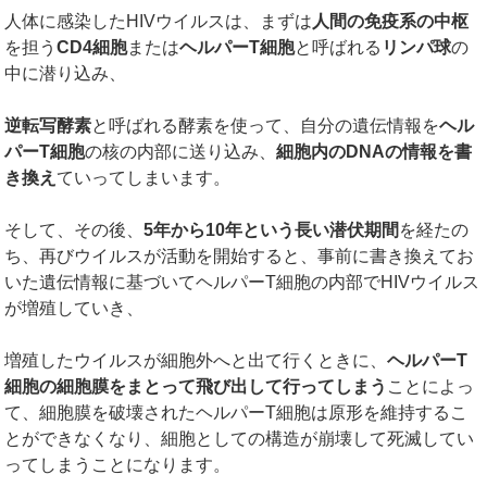
人体に感染したHIVウイルスは、まずは
人間の免疫系の中枢
を担う
CD4
細胞
または
ヘルパー
T
細胞
と呼ばれる
リンパ球
の
中に潜り込み、
逆転写酵素
と呼ばれる酵素を使って、自分の遺伝情報を
ヘル
パー
T
細胞
の核の内部に送り込み、
細胞内の
DNA
の情報を書
き換え
ていってしまいます。
そして、その後、
5
年から
10
年という長い潜伏期間
を経たの
ち、再びウイルスが活動を開始すると、事前に書き換えてお
いた遺伝情報に基づいてヘルパーT細胞の内部でHIVウイルス
が増殖していき、
増殖したウイルスが細胞外へと出て行くときに、
ヘルパー
T
細胞の細胞膜をまとって飛び出して行ってしまう
ことによっ
て、細胞膜を破壊されたヘルパーT細胞は原形を維持するこ
とができなくなり、細胞としての構造が崩壊して死滅してい
ってしまうことになります。