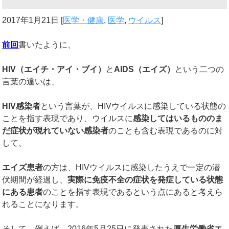
2017年1月21日
[
医学・健康
,
医学
,
ウイルス
]
前回
書いたように、
HIV
（エイチ・アイ・ブイ）
と
AIDS
（エイズ）
という二つの
言葉の違いは、
HIV
感染者
という言葉が、HIVウイルスに感染している状態の
ことを指す表現であり、ウイルスに
感染してはいるもののま
だ症状が現れていない感染者
のことも含む表現であるのに対
して、
エイズ患者
の方は、HIVウイルスに感染したうえで一定の潜
伏期間が経過し、
実際に免疫不全の症状を発症している状態
にある患者
のことを指す表現であるという点にあると考えら
れることになります。
そして、例えば、2016年5月25日に発表された
厚生労働省エ