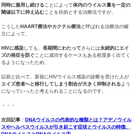
同時に服用し続ける
ことによって
体内のウイルス量を一定の
閾値以下に抑え込む
ことを目的とする治療法ですが、
こうした
HAART
療法やカクテル療法
と呼ばれる治療法の確
立によって、
HIV
に感染
しても、
長期間にわたって
さらには
永続的にエイ
ズの発症を防ぐ
ことに成功するケースもある程度多く出てく
るようになったため、
以前と比べて、新規にHIVウイルス感染の診断を受けた人が
エイズ患者へと移行してしまう割合が大きく抑制される
よう
になっていったと考えられることになるのです。
・・・
次回記事
：
DNAウイルスの代表的な種類とは？アデノウイル
スやヘルペスウイルスが引き起こす症状とウイルスの特徴、