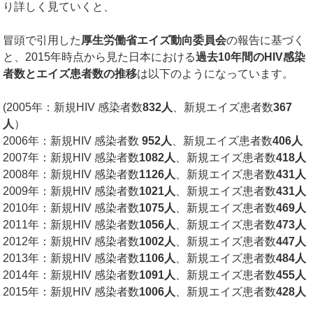
り詳しく見ていくと、
冒頭で引用した
厚生労働省エイズ動向委員会
の報告に基づく
と、2015年時点から見た日本における
過去
10
年間の
HIV
感染
者数とエイズ患者数の推移
は以下のようになっています。
(2005年：新規HIV 感染者数
832
人
、新規エイズ患者数
367
人
）
2006年：新規HIV 感染者数
952
人
、新規エイズ患者数
406
人
2007年：新規HIV 感染者数
1082
人
、新規エイズ患者数
418
人
2008年：新規HIV 感染者数
1126
人
、新規エイズ患者数
431
人
2009年：新規HIV 感染者数
1021
人
、新規エイズ患者数
431
人
2010年：新規HIV 感染者数
1075
人
、新規エイズ患者数
469
人
2011年：新規HIV 感染者数
1056
人
、新規エイズ患者数
473
人
2012年：新規HIV 感染者数
1002
人
、新規エイズ患者数
447
人
2013年：新規HIV 感染者数
1106
人
、新規エイズ患者数
484
人
2014年：新規HIV 感染者数
1091
人
、新規エイズ患者数
455
人
2015年：新規HIV 感染者数
1006
人
、新規エイズ患者数
428
人