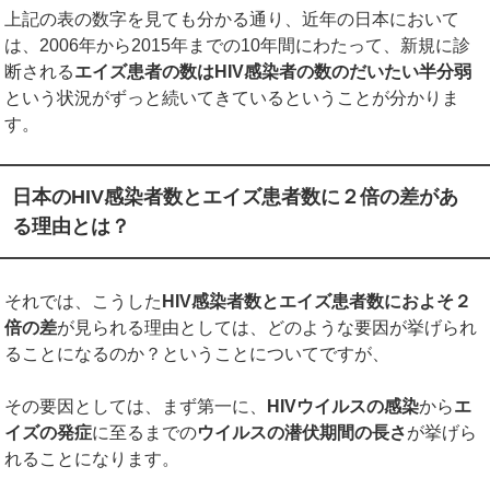
上記の表の数字を見ても分かる通り、近年の日本において
は、2006年から2015年までの10年間にわたって、新規に診
断される
エイズ患者の数は
HIV
感染者の数のだいたい半分弱
という状況がずっと続いてきているということが分かりま
す。
日本のHIV感染者数とエイズ患者数に２倍の差があ
る理由とは？
それでは、こうした
HIV
感染者数とエイズ患者数におよそ２
倍の差
が見られる理由としては、どのような要因が挙げられ
ることになるのか？ということについてですが、
その要因としては、まず第一に、
HIV
ウイルスの感染
から
エ
イズの発症
に至るまでの
ウイルスの潜伏期間の長さ
が挙げら
れることになります。