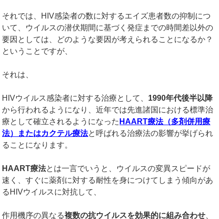
それでは、HIV感染者の数に対するエイズ患者数の抑制につ
いて、ウイルスの潜伏期間に基づく発症までの時間差以外の
要因としては、どのような要因が考えられることになるか？
ということですが、
それは、
HIVウイルス感染者に対する治療として、
1990
年代後半以降
から行われるようになり、近年では先進諸国における標準治
療として確立されるようになった
HAART
療法（多剤併用療
法）またはカクテル療法
と呼ばれる治療法の影響が挙げられ
ることになります。
HAART
療法
とは一言でいうと、ウイルスの変異スピードが
速く、すぐに薬剤に対する耐性を身につけてしまう傾向があ
るHIVウイルスに対抗して、
作用機序の異なる
複数の抗ウイルスを効果的に組み合わせ
、