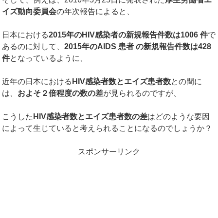
イズ動向委員会
の年次報告によると、
日本における
2015
年の
HIV
感染者の新規報告件数は
1006
件
で
あるのに対して、
2015
年の
AIDS
患者
の新規報告件数は
428
件
となっているように、
近年の日本における
HIV
感染者数とエイズ患者数
との間に
は、
およそ２倍程度の数の差
が見られるのですが、
こうした
HIV
感染者数とエイズ患者数の差
はどのような要因
によって生じていると考えられることになるのでしょうか？
スポンサーリンク