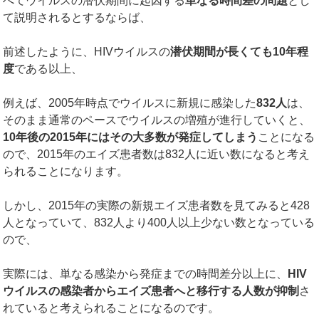
べてウイルスの潜伏期間に起因する
単なる時間差の問題
とし
て説明されるとするならば、
前述したように、HIVウイルスの
潜伏期間が長くても
10
年程
度
である以上、
例えば、2005年時点でウイルスに新規に感染した
832
人
は、
そのまま通常のペースでウイルスの増殖が進行していくと、
10
年後の
2015
年にはその大多数が発症してしまう
ことになる
ので、2015年のエイズ患者数は832人に近い数になると考え
られることになります。
しかし、2015年の実際の新規エイズ患者数を見てみると428
人となっていて、832人より400人以上少ない数となっている
ので、
実際には、単なる感染から発症までの時間差分以上に、
HIV
ウイルスの感染者からエイズ患者へと移行する人数が抑制
さ
れていると考えられることになるのです。