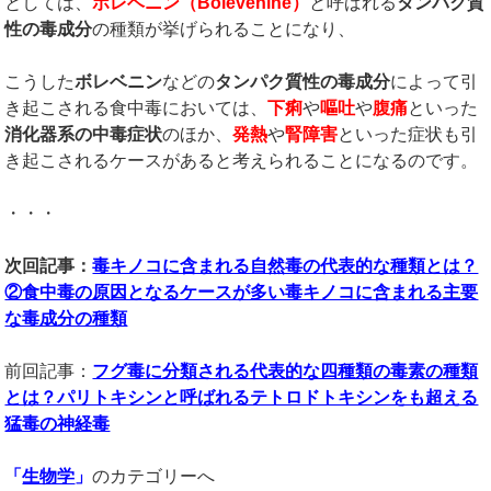
としては、
ボレベニン（
Bolevenine
）
と呼ばれる
タンパク質
性の毒成分
の種類が挙げられることになり、
こうした
ボレベニン
などの
タンパク質性の毒成分
によって引
き起こされる食中毒においては、
下痢
や
嘔吐
や
腹痛
といった
消化器系の中毒症状
のほか、
発熱
や
腎障害
といった症状も引
き起こされるケースがあると考えられることになるのです。
・・・
次回記事：
毒キノコに含まれる自然毒の代表的な種類とは？
②食中毒の原因となるケースが多い毒キノコに含まれる主要
な毒成分の種類
前回記事：
フグ毒に分類される代表的な四種類の毒素の種類
とは？パリトキシンと呼ばれるテトロドトキシンをも超える
猛毒の神経毒
「
生物学
」
のカテゴリーへ