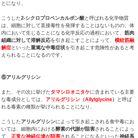
とになり、
こうした
2-
シクロプロペンカルボン酸
と呼ばれる化学物質
は、細胞に対して直接毒性を発揮することはないものの、体
内において生じることになる化学反応の過程において、
筋肉
組織に対して溶解反応
を引き起こすことによって、
横紋筋融
解症
といった
重篤な中毒症状
を引き起こす危険性があると考
えられることになるのです。
⑥アリルグリシン
また、その次に挙げた
タマシロオニタケ
に含まれている主要
な毒成分としては、
アリルグリシン（
Allylglycine
）
と呼ば
れる毒素の種類が挙げられることになり、
こうした
アリルグリシン
によって引き起こされる食中毒にお
いては、細胞内における
酵素の代謝が阻害
されることによっ
て、
正常な神経伝達が阻害
されることになるといった
神経系