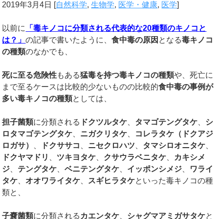
2019年3月4日
[
自然科学
,
生物学
,
医学・健康
,
医学
]
以前に
「毒キノコに分類される代表的な
20
種類のキノコと
は？」
の記事で書いたように、
食中毒の原因
となる
毒キノコ
の種類
のなかでも、
死に至る危険性
もある
猛毒を持つ毒キノコの種類
や、死亡に
まで至るケースは比較的少ないものの比較的
食中毒の事例が
多い毒キノコの種類
としては、
担子菌類
に分類される
ドクツルタケ
、
タマゴテングタケ
、
シ
ロタマゴテングタケ
、
ニガクリタケ
、
コレラタケ（ドクアジ
ロガサ）
、
ドクササコ
、
ニセクロハツ
、
タマシロオニタケ
、
ドクヤマドリ
、
ツキヨタケ
、
クサウラベニタケ
、
カキシメ
ジ
、
テングタケ
、
ベニテングタケ
、
イッポンシメジ
、
ワライ
タケ
、
オオワライタケ
、
スギヒラタケ
といった毒キノコの種
類と、
子嚢菌類
に分類される
カエンタケ
、
シャグマアミガサタケ
と