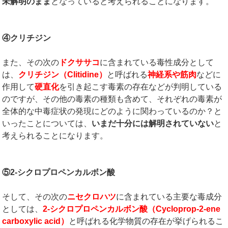
未解明のまま
となっていると考えられることになります。
④クリチジン
また、その次の
ドクササコ
に含まれている毒性成分として
は、
クリチジン（
Clitidine
）
と呼ばれる
神経系や筋肉
などに
作用して
硬直化
を引き起こす毒素の存在などが判明している
のですが、その他の毒素の種類も含めて、それぞれの毒素が
全体的な中毒症状の発現にどのように関わっているのか？と
いったことについては、
いまだ十分には解明されていない
と
考えられることになります。
⑤
2-
シクロプロペンカルボン酸
そして、その次の
ニセクロハツ
に含まれている主要な毒成分
としては、
2-
シクロプロペンカルボン酸（
Cycloprop-2-ene
carboxylic acid
）
と呼ばれる化学物質の存在が挙げられるこ