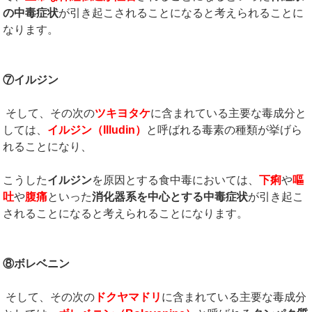
の中毒症状
が引き起こされることになると考えられることに
なります。
⑦イルジン
そして、その次の
ツキヨタケ
に含まれている主要な毒成分と
しては、
イルジン（
Illudin
）
と呼ばれる毒素の種類が挙げら
れることになり、
こうした
イルジン
を原因とする食中毒においては、
下痢
や
嘔
吐
や
腹痛
といった
消化器系を中心とする中毒症状
が引き起こ
されることになると考えられることになります。
⑧ボレベニン
そして、その次の
ドクヤマドリ
に含まれている主要な毒成分