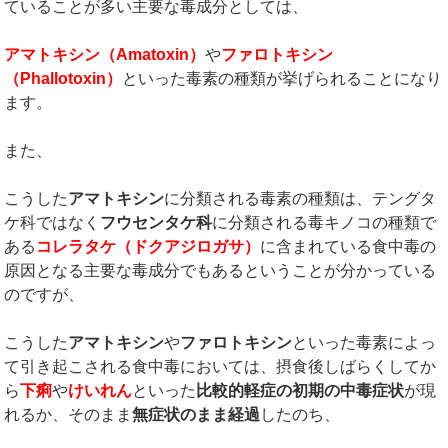
ていることが多い主要な毒成分としては、
アマトキシン（
Amatoxin
）
や
ファロトキシン
（
Phallotoxin
）
といった毒素の種類が挙げられることになり
ます。
また、
こうした
アマトキシン
に分類される毒素の種類は、テングタ
ケ科ではなく
フウセンタケ科
に分類される毒キノコの種類で
ある
コレラタケ（ドクアジロガサ）
に含まれている食中毒の
原因となる主要な毒成分でもあるということが分かっている
のですが、
こうした
アマトキシン
や
ファロトキシン
といった毒素によっ
て引き起こされる食中毒においては、摂食後しばらくしてか
ら
下痢
や
けいれん
といった
比較的軽症の初期の中毒症状
が現
れるか、そのまま
無症状のまま経過
したのち、