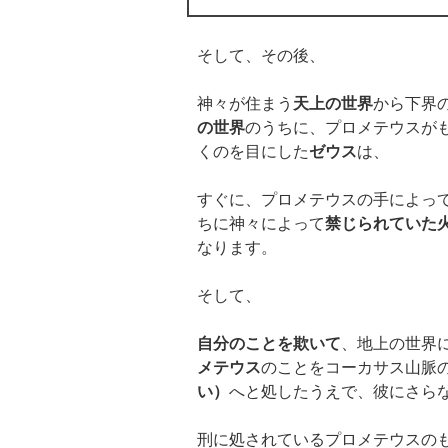
そして、その後、
神々が住まう
天上の世界
から下界
の世界
のうちに、プロメテウスが
くのを目にした
ゼウス
は、
すぐに、プロメテウスの手によっ
ちに神々によって
禁じられていた
なります。
そして、
自分のことを欺いて
、地上の世界
メテウス
のことをコーカサス山脈
い）
へと処したうえで、彼にさら
刑に処されているプロメテウスの