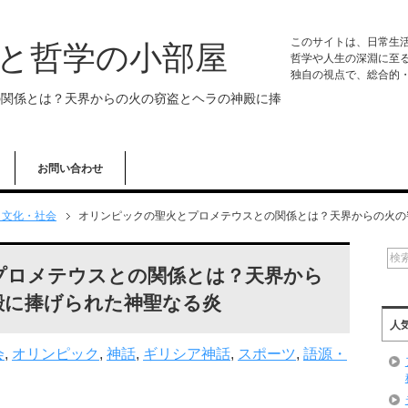
このサイトは、日常生
学と哲学の小部屋
哲学や人生の深淵に至
独自の視点で、総合的
の関係とは？天界からの火の窃盗とヘラの神殿に捧
お問い合わせ
・文化・社会
オリンピックの聖火とプロメテウスとの関係とは？天界からの火の
プロメテウスとの関係とは？天界から
殿に捧げられた神聖なる炎
人
会
,
オリンピック
,
神話
,
ギリシア神話
,
スポーツ
,
語源・