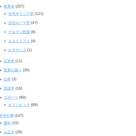
世界史
(207)
古代ギリシア史
(121)
古代ローマ史
(47)
ゲルマン民族
(8)
エルトリア人
(4)
ルネサンス
(1)
日本史
(11)
世界の国々
(35)
日本
(3)
言語学
(16)
スポーツ
(90)
オリンピック
(89)
年中行事
(147)
通年
(15)
お正月
(29)