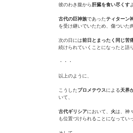
彼のわき腹から
肝臓を食い尽くす
古代の巨神族
であった
ティターン
を受け継いでいたため、傷ついた
次の日には
前日とまったく同じ苦
続けられていくことになったと語
・・・
以上のように、
こうした
プロメテウス
による
天界
いて、
古代ギリシア
において、
火
は、神
も位置づけられることになってい
そして、