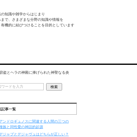
活の知識や雑学からはじまり
るまで、さまざまな分野の知識や情報を
・有機的に結びつけることを目的としています
窃盗とヘラの神殿に捧げられた神聖なる炎
気記事一覧
アンドロギュノスに関連する人間の三つの
種族と同性愛の神話的起源
デジャブとデジャヴュはどちらが正しい？