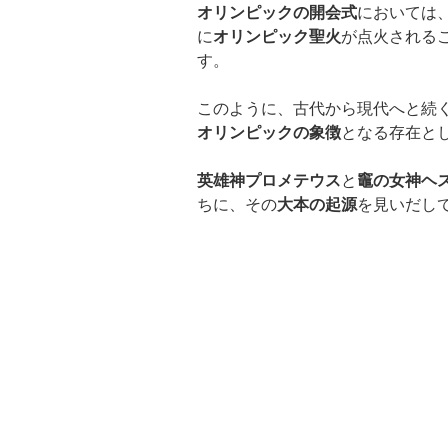
オリンピックの開会式
においては
に
オリンピック聖火
が点火される
す。
このように、古代から現代へと続
オリンピックの象徴
となる存在と
英雄神プロメテウス
と
竈の女神ヘ
ちに、その
大本の起源
を見いだし