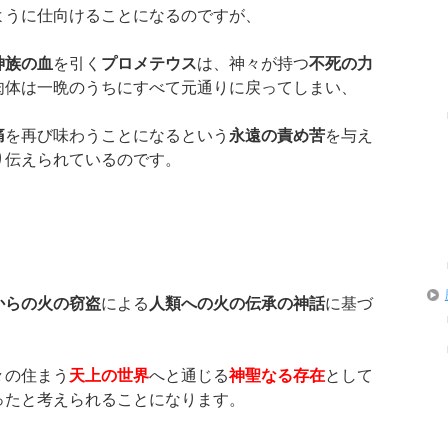
ように仕向けることになるのですが、
神族の血
を引く
プロメテウス
は、神々が持つ
不死の力
肉体は一晩のうちにすべて元通りに戻ってしまい、
痛
を再び味わうことになるという
永遠の責め苦
を与え
り伝えられているのです。
からの火の窃盗
による
人類への火の伝承の神話
に基づ
々の住まう
天上の世界
へと通じる
神聖なる存在
として
ったと考えられることになります。