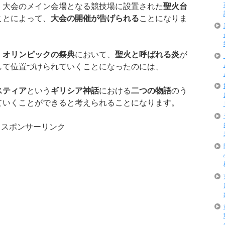
、大会のメイン会場となる競技場に設置された
聖火台
ことによって、
大会の開催が告げられる
ことになりま
く
オリンピックの祭典
において、
聖火と呼ばれる炎
が
して位置づけられていくことになったのには、
スティア
という
ギリシア神話
における
二つの物語
のう
ていくことができると考えられることになります。
スポンサーリンク