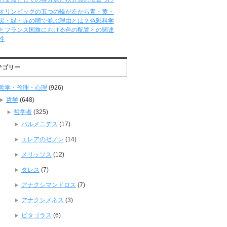
オリンピックの五つの輪が左から青・黄・
黒・緑・赤の順で並ぶ理由とは？色彩科学
とフランス国旗における色の配置との関連
性
テゴリー
哲学・倫理・心理
(926)
哲学
(648)
哲学者
(325)
パルメニデス
(17)
エレアのゼノン
(14)
メリッソス
(12)
タレス
(7)
アナクシマンドロス
(7)
アナクシメネス
(3)
ピタゴラス
(6)