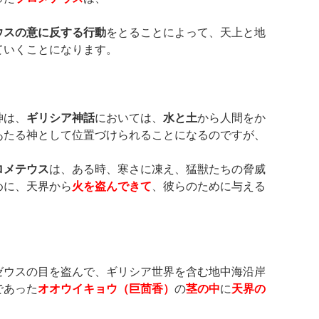
ウスの意に反する行動
をとることによって、天上と地
ていくことになります。
神は、
ギリシア神話
においては、
水と土
から人間をか
あたる神として位置づけられることになるのですが、
ロメテウス
は、ある時、寒さに凍え、猛獣たちの脅威
めに、天界から
火を盗んできて
、彼らのために与える
ゼウスの目を盗んで、ギリシア世界を含む地中海沿岸
であった
オオウイキョウ（巨茴香）
の
茎の中
に
天界の