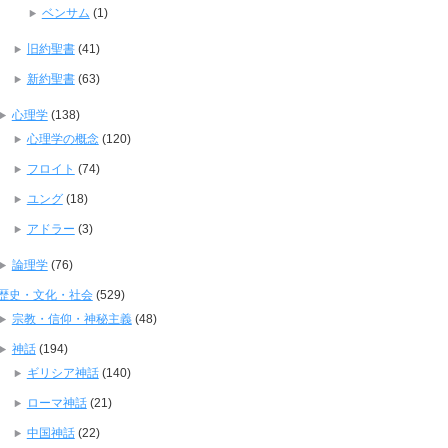
ベンサム
(1)
旧約聖書
(41)
新約聖書
(63)
心理学
(138)
心理学の概念
(120)
フロイト
(74)
ユング
(18)
アドラー
(3)
論理学
(76)
歴史・文化・社会
(529)
宗教・信仰・神秘主義
(48)
神話
(194)
ギリシア神話
(140)
ローマ神話
(21)
中国神話
(22)