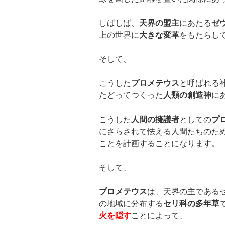
しばしば、
天界の盟主
にあたる
ゼ
上の世界に
大きな変革
をもたらし
そして、
こうした
プロメテウス
と呼ばれる
たどってつくった
人類の創造神
に
こうした
人間の擁護者
としての
プ
にさらされて怯える人間たちのた
ことを計画することになります。
そして、
プロメテウス
は、天界の主である
の地域に分布する
セリ科の多年草
火を隠す
ことによって、