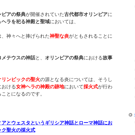
ンピアの祭典
が開催されていた
古代都市オリンピア
に
る
ヘラを祀る神殿と聖域
においては、
は、神々へと捧げられた
神聖な炎
がともされることに
、
ロメテウスの神話
と、
オリンピアの祭典
における
故事
オリンピックの聖火
の源となる炎については、そうし
における
女神ヘラの神殿の跡地
において
採火式
が行わ
ることになるのです。
ィアとウェスタというギリシア神話とローマ神話にお
ック聖火の採火式