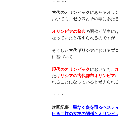
古代のオリンピック
にあたる
オリ
おいても、
ゼウス
とその妻にあた
オリンピアの祭典
の開催期間中に
なっていたと考えられるのですが
そうした
古代ギリシア
における
プ
に基づいて、
現代のオリンピック
においても、
た
ギリシアの古代都市オリンピア
れることになっていると考えられ
・・・
次回記事：
聖なる炎を司るヘステ
ける二柱の女神の関係とオリンピ