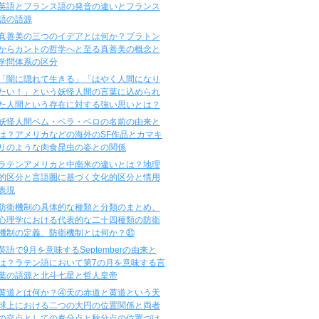
英語とフランス語の発音の違いとフランス
語の語源
真善美の三つのイデアとは何か？プラトン
からカントの哲学へと至る真善美の概念と
学問体系の区分
「闇に隠れて生きる」「はやく人間になり
たい！」という妖怪人間の言葉に込められ
た人間という存在に対する強い思いとは？
妖怪人間ベム・ベラ・ベロの名前の由来と
は？アメリカなどの海外のSF作品とカマキ
リのような肉食昆虫の姿との関係
ラテンアメリカと中南米の違いとは？地理
的区分と言語圏に基づく文化的区分と慣用
表現
防衛機制の具体的な種類と分類のまとめ、
心理学における代表的な二十四種類の防衛
機制の定義、防衛機制とは何か？㉛
英語で9月を意味するSeptemberの由来と
は？ラテン語において第7の月を意味する言
葉の語源と北斗七星と哲人皇帝
黄道とは何か？④天の赤道と黄道という天
球上における二つの大円の位置関係と両者
の交点としての春分点と秋分点の位置づけ