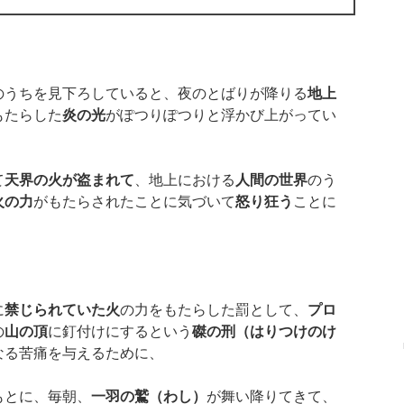
のうちを見下ろしていると、夜のとばりが降りる
地上
もたらした
炎の光
がぽつりぽつりと浮かび上がってい
て
天界の火が盗まれて
、地上における
人間の世界
のう
火の力
がもたらされたことに気づいて
怒り狂う
ことに
に
禁じられていた火
の力をもたらした罰として、
プロ
の
山の頂
に釘付けにするという
磔の刑（はりつけのけ
なる苦痛を与えるために、
もとに、毎朝、
一羽の鷲（わし）
が舞い降りてきて、