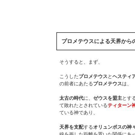
プロメテウスによる天界から
そうすると、まず、
こうした
プロメテウス
と
ヘスティ
の前者にあたる
プロメテウス
は、
太古の時代
に、
ゼウスを盟主
とす
て敗れたとされている
ティターン
ている神であり、
天界を支配
する
オリュンポスの神
線を画した距離を置いた関係にあ