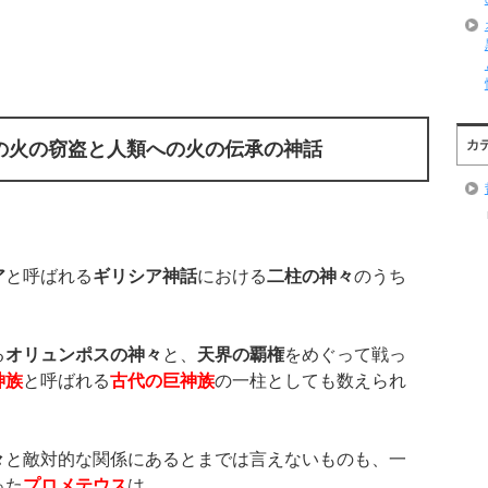
カ
の火の窃盗と人類への火の伝承の神話
ア
と呼ばれる
ギリシア神話
における
二柱の神々
のうち
る
オリュンポスの神々
と、
天界の覇権
をめぐって戦っ
神族
と呼ばれる
古代の巨神族
の一柱としても数えられ
々
と敵対的な関係にあるとまでは言えないものも、一
った
プロメテウス
は、