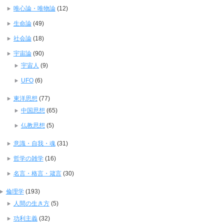
唯心論・唯物論
(12)
生命論
(49)
社会論
(18)
宇宙論
(90)
宇宙人
(9)
UFO
(6)
東洋思想
(77)
中国思想
(65)
仏教思想
(5)
意識・自我・魂
(31)
哲学の雑学
(16)
名言・格言・箴言
(30)
倫理学
(193)
人間の生き方
(5)
功利主義
(32)