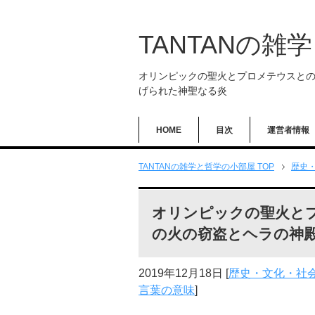
TANTANの雑
オリンピックの聖火とプロメテウスと
げられた神聖なる炎
HOME
目次
運営者情報
TANTANの雑学と哲学の小部屋 TOP
歴史
オリンピックの聖火と
の火の窃盗とヘラの神
2019年12月18日
[
歴史・文化・社
言葉の意味
]