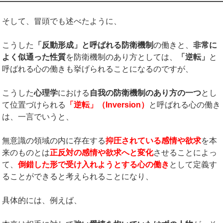
そして、冒頭でも述べたように、
こうした
「反動形成」と呼ばれる防衛機制
の働きと、
非常に
よく似通った性質
を防衛機制のあり方としては、
「逆転」
と
呼ばれる心の働きも挙げられることになるのですが、
こうした
心理学
における
自我の防衛機制のあり方の一つ
とし
て位置づけられる
「逆転」（
Inversion
）
と呼ばれる心の働き
は、一言でいうと、
無意識の領域の内に存在する
抑圧されている感情や欲求
を本
来のものとは
正反対の感情や欲求へと変化
させることによっ
て、
倒錯した形で受け入れようとする心の働き
として定義す
ることができると考えられることになり、
具体的には、例えば、