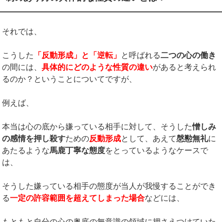
それでは、
こうした
「反動形成」と「逆転」
と呼ばれる
二つの心の働き
の間には、
具体的にどのような性質の違い
があると考えられ
るのか？ということについてですが、
例えば、
本当は心の底から嫌っている相手に対して、そうした
憎しみ
の感情を押し殺す
ための
反動形成
として、あえて
慇懃無礼
に
あたるような
馬鹿丁寧な態度
をとっているようなケースで
は、
そうした嫌っている相手の態度が当人が我慢することができ
る
一定の許容範囲を超えてしまった場合
などには、
もともと自分の心の奥底の無意識の領域に押さえつけていた