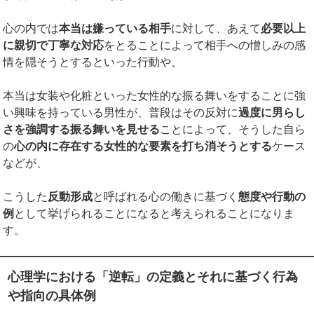
心の内では
本当は嫌っている相手
に対して、あえて
必要以上
に親切で丁寧な対応
をとることによって相手への憎しみの感
情を隠そうとするといった行動や、
本当は女装や化粧といった女性的な振る舞いをすることに強
い興味を持っている男性が、普段はその反対に
過度に男らし
さを強調する振る舞いを見せる
ことによって、そうした自ら
の
心の内に存在する女性的な要素を打ち消そうとする
ケース
などが、
こうした
反動形成
と呼ばれる心の働きに基づく
態度や行動の
例
として挙げられることになると考えられることになりま
す。
心理学における「逆転」の定義とそれに基づく行為
や指向の具体例