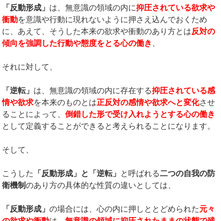
「反動形成」
は、無意識の領域の内に
抑圧されている欲求や
衝動
を意識や行動に現れないように押さえ込んでおくため
に、あえて、そうした本来の欲求や衝動のあり方とは
反対の
傾向を強調した行動や態度をとる心の働き
、
それに対して、
「逆転」
は、無意識の領域の内に存在する
抑圧されている感
情や欲求
を本来のものとは
正反対の感情や欲求へと変化
させ
ることによって、
倒錯した形で受け入れようとする心の働き
として定義することができると考えられることになります。
そして、
こうした
「反動形成」と「逆転」
と呼ばれる
二つの自我の防
衛機制
のあり方の具体的な性質の違いとしては、
「反動形成」
の場合には、心の内に押しととどめられた
元々
の欲求や衝動
は、
無意識の領域に抑圧されたままの状態で残