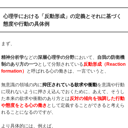
心理学における「反動形成」の定義とそれに基づく
態度や行動の具体例
まず、
精神分析学
などの
深層心理学の分野
において、
自我の防衛機
制のあり方の一つ
として分類されている
反動形成（
Reaction
formation
）
と呼ばれる心の働きは、一言でいうと、
無意識の領域の内に
抑圧されている欲求や衝動
を意識や行動
に現れないように押さえ込んでおくために、あえて、そうし
た本来の欲求や衝動のあり方とは
反対の傾向を強調した行動
や態度をとる心の働き
として定義することができると考えら
れることになるのですが、
より具体的には、例えば、