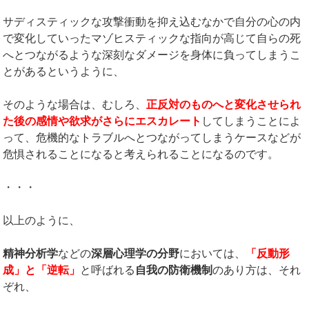
サディスティックな攻撃衝動を抑え込むなかで自分の心の内
で変化していったマゾヒスティックな指向が高じて自らの死
へとつながるような深刻なダメージを身体に負ってしまうこ
とがあるというように、
そのような場合は、むしろ、
正反対のものへと変化させられ
た後の感情や欲求がさらにエスカレート
してしまうことによ
って、危機的なトラブルへとつながってしまうケースなどが
危惧されることになると考えられることになるのです。
・・・
以上のように、
精神分析学
などの
深層心理学の分野
においては、
「反動形
成」と「逆転」
と呼ばれる
自我の防衛機制
のあり方は、それ
ぞれ、