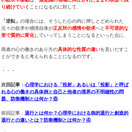
り続けていく
ことになるのに対して、
「逆転」
の場合には、そうした心の内に押しとどめられた
元々の欲求や感情自体が
正反対の感情や欲求
へと
不可逆的な
形で質的に変化
していってしまうことになるといった点に、
両者の心の働きのあり方の
具体的な性質の違い
を見いだすこ
とができると考えられることになるのです。
・・・
次回記事：
心理学における「投射」あるいは「投影」と呼ば
れる心の働きの具体例と自己と他者の境界の不明確性の問
題、防衛機制とは何か？⑥
前回記事：
退行とは何か？心理学における病的退行と創造的
退行との違いとは？防衛機制とは何か？④