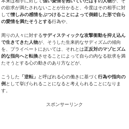
本来は相手に対して
強い愛情を抱いていたはずの人物
が、そ
の欲求が満たされないことが分かると、今度はその相手に対
して
憎しみの感情をぶつけることによって倒錯した形で自ら
の愛情を満たそうとする
行為や、
周りの人々に対する
サディスティックな攻撃衝動を抑え込ん
で生きてきた人物
が、そうした生来的なサディズムの傾向
を、プライベートにおいては、それとは
正反対のマゾヒズム
的な指向へと転換
させることによって自らの内なる欲求を満
たそうとする心の動きのあり方などが、
こうした
「逆転」
と呼ばれる心の働きに基づく
行為や指向の
例
として挙げられることになると考えられることになりま
す。
スポンサーリンク