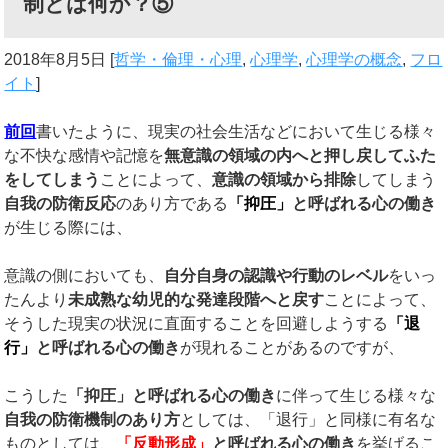
制とは何か？⑤
2018年8月5日
[
哲学・倫理・心理
,
心理学
,
心理学の概念
,
フロ
イト
]
前回
書いたように、現実の社会生活などにおいて生じる様々
な不快な感情や記憶を
無意識の領域の内へと押し戻してふた
をしてしまう
ことによって、
意識の領域から排除
してしまう
自我の防衛反応
のあり方である
「抑圧」
と呼ばれる心の働き
が生じる際には、
意識の側においても、
自分自身の認識や行動のレベル
をいっ
たんより
未成熟な幼児的な発達段階へと戻す
ことによって、
そうした現実の状況に直面することを回避しようする
「退
行」
と呼ばれる心の働き
が現れることがあるのですが、
こうした
「抑圧」と呼ばれる心の働き
に伴って生じる様々な
自我の防衛機制のあり方
としては、「退行」と同様に有名な
ものとしては、
「反動形成」
と呼ばれる心の働き
を挙げるこ