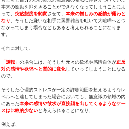
本来の衝動を抑えきることができなくなってしまうことによ
って、
突然態度を豹変
させて、
本来の憎しみの感情が露わと
なり
、そうした嫌いな相手に罵詈雑言を吐いて大喧嘩へとつ
ながってしまう場合などもあると考えられることになりま
す。
それに対して、
「逆転」
の場合には、そうした元々の欲求や感情自体が
正反
対の感情や欲求へと質的に変化
していってしまうことになる
ので、
そうした心理的ストレスが一定の許容範囲を超えるようなレ
ベルへと達してしまった場合においても、無意識の領域の内
にあった
本来の感情や欲求が直接顔を出してくるようなケー
スは比較的少ない
と考えられることになり、
例えば、