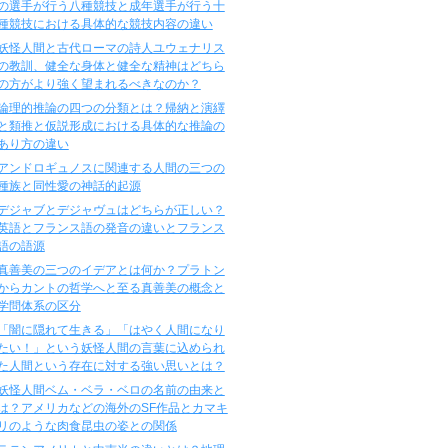
の選手が行う八種競技と成年選手が行う十
種競技における具体的な競技内容の違い
妖怪人間と古代ローマの詩人ユウェナリス
の教訓、健全な身体と健全な精神はどちら
の方がより強く望まれるべきなのか？
論理的推論の四つの分類とは？帰納と演繹
と類推と仮説形成における具体的な推論の
あり方の違い
アンドロギュノスに関連する人間の三つの
種族と同性愛の神話的起源
デジャブとデジャヴュはどちらが正しい？
英語とフランス語の発音の違いとフランス
語の語源
真善美の三つのイデアとは何か？プラトン
からカントの哲学へと至る真善美の概念と
学問体系の区分
「闇に隠れて生きる」「はやく人間になり
たい！」という妖怪人間の言葉に込められ
た人間という存在に対する強い思いとは？
妖怪人間ベム・ベラ・ベロの名前の由来と
は？アメリカなどの海外のSF作品とカマキ
リのような肉食昆虫の姿との関係