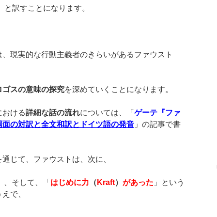
」と訳すことになります。
は、現実的な行動主義者のきらいがあるファウスト
、
ロゴスの意味の探究
を深めていくことになります。
における
詳細な話の流れ
については、「
ゲーテ『ファ
場面の対訳と全文和訳とドイツ語の発音
」の記事で書
を通じて、ファウストは、次に、
」、そして、「
はじめに力
（
Kraft
）
があった
」という
うえで、