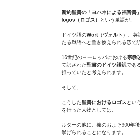
新約聖書の「ヨハネによる福音書
logos
（ロゴス）
という単語が、
ドイツ語の
Wort
（
ヴォルト
）、英
たる単語へと置き換えられる形で
16世紀のヨーロッパにおける
宗教
て訳された
聖書のドイツ語訳
であ
担っていたと考えられます。
そして、
こうした
聖書におけるロゴス
とい
を行った人物としては、
ルターの他に、彼のおよそ300年
挙げられることになります。