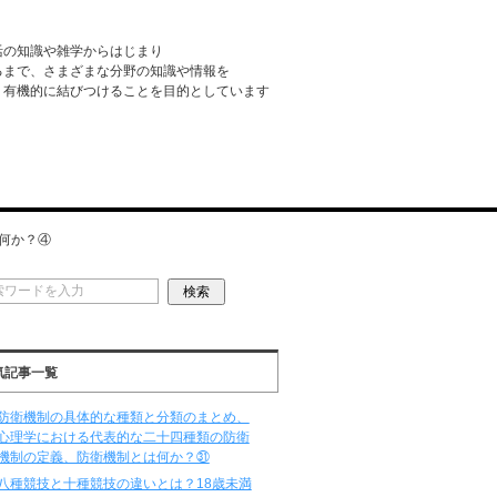
活の知識や雑学からはじまり
るまで、さまざまな分野の知識や情報を
・有機的に結びつけることを目的としています
何か？④
気記事一覧
防衛機制の具体的な種類と分類のまとめ、
心理学における代表的な二十四種類の防衛
機制の定義、防衛機制とは何か？㉛
八種競技と十種競技の違いとは？18歳未満