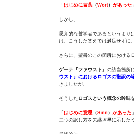
「
はじめに言葉
（
Wort
）
があった
しかし、
思弁的な哲学者であるというより
は、こうした答えでは満足せずに
さらに、聖書のこの箇所における
ゲーテ『ファウスト』
の該当箇所
ウスト』におけるロゴスの翻訳の
きましたが、
そうした
ロゴスという概念の吟味
「
はじめに意思
（
Sinn
）
があった
二つの訳し方を矢継ぎ早に示した