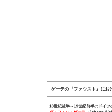
ゲーテの『ファウスト』にお
18
世紀後半～
19
世紀前半
の
ドイツ