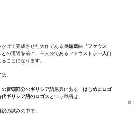
をかけて完成させた大作である
長編戯曲『ファウス
スとの遭遇を前に、主人公であるファウストが
一人自
れることになります。
ては、
」の冒頭部分
の
ギリシア語原典
にある「
はじめにロゴ
古代ギリシア語のロゴス
という単語は、
語訳
の試みの中で、