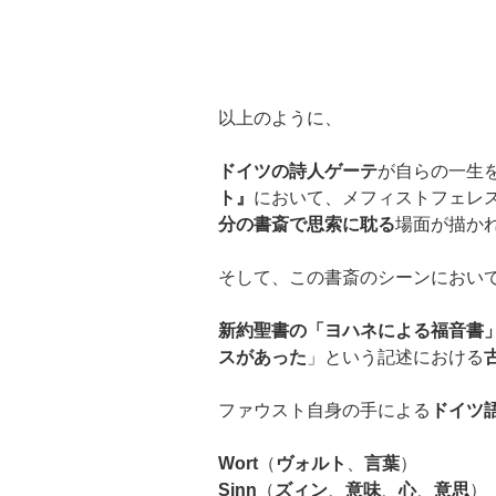
以上のように、
ドイツの詩人ゲーテ
が自らの一生
ト』
において、メフィストフェレ
分の書斎で思索に耽る
場面が描か
そして、この書斎のシーンにおい
新約聖書の「ヨハネによる福音書
スがあった
」という記述における
ファウスト自身の手による
ドイツ
Wort
（
ヴォルト
、
言葉
）
Sinn
（
ズィン
、
意味
、
心
、
意思
）