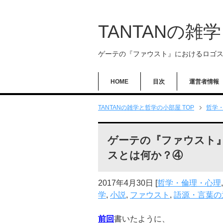
TANTANの雑
ゲーテの『ファウスト』におけるロゴ
HOME
目次
運営者情報
TANTANの雑学と哲学の小部屋 TOP
哲学
ゲーテの『ファウスト
スとは何か？④
2017年4月30日
[
哲学・倫理・心理
学
,
小説
,
ファウスト
,
語源・言葉の
前回
書いたように、