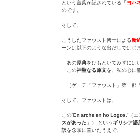
という言葉が記されている
「
ヨハ
のです。
そして、
こうしたファウスト博士による
新
ーンは以下のような出だしではじ
あの原典をひもといてみずには
この
神聖なる原文
を、私の心に
（ゲーテ『ファウスト』第一部
そして、ファウストは、
この”
En arche en ho
Logos.
“（
スがあった
」） という
ギリシア語
訳
を念頭に置いたうえで、