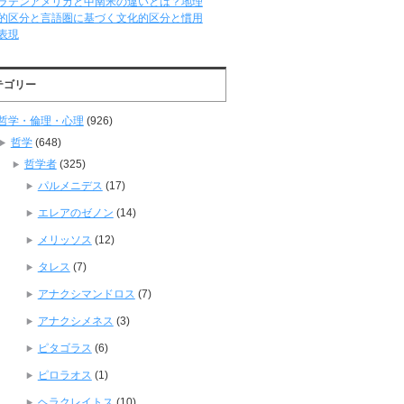
ラテンアメリカと中南米の違いとは？地理
的区分と言語圏に基づく文化的区分と慣用
表現
テゴリー
哲学・倫理・心理
(926)
哲学
(648)
哲学者
(325)
パルメニデス
(17)
エレアのゼノン
(14)
メリッソス
(12)
タレス
(7)
アナクシマンドロス
(7)
アナクシメネス
(3)
ピタゴラス
(6)
ピロラオス
(1)
ヘラクレイトス
(10)