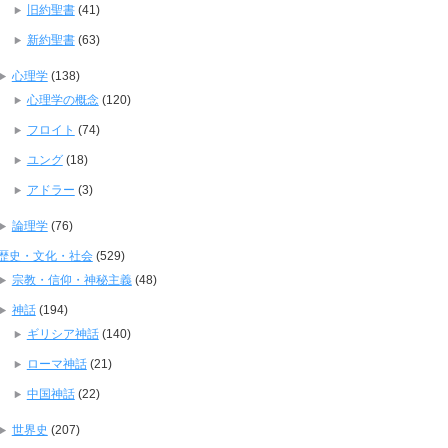
旧約聖書
(41)
新約聖書
(63)
心理学
(138)
心理学の概念
(120)
フロイト
(74)
ユング
(18)
アドラー
(3)
論理学
(76)
歴史・文化・社会
(529)
宗教・信仰・神秘主義
(48)
神話
(194)
ギリシア神話
(140)
ローマ神話
(21)
中国神話
(22)
世界史
(207)