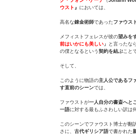
グ・フォン・ゲーテ
（
Johann Wol
ウスト
』
においては、
高名な
錬金術師
であった
ファウス
メフィストフェレスが彼の
望みを
前はいかにも美しい
」
と言ったな
の僕となるという
契約を結ぶ
こと
そして、
このように物語の
主人公であるフ
す直前のシーン
では、
ファウストが
一人自分の書斎へと
一語
に対する最もふさわしい訳は
このシーンでファウスト博士が翻
さに、
古代ギリシア語
で書かれた