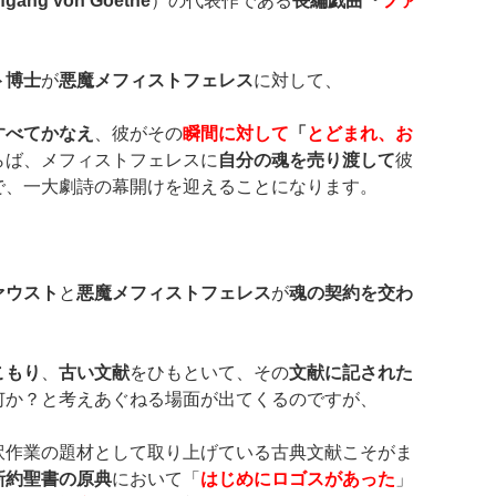
fgang von Goethe
）の代表作である
長編戯曲『
ファ
ト博士
が
悪魔メフィストフェレス
に対して、
すべてかなえ
、彼がその
瞬間に対して
「
とどまれ、お
らば、メフィストフェレスに
自分の魂を売り渡して
彼
で、一大劇詩の幕開けを迎えることになります。
ァウスト
と
悪魔メフィストフェレス
が
魂の契約を交わ
こもり
、
古い文献
をひもといて、その
文献に記された
何か？と考えあぐねる場面が出てくるのですが、
訳作業の題材として取り上げている古典文献こそがま
新約聖書の原典
において「
はじめにロゴスがあった
」