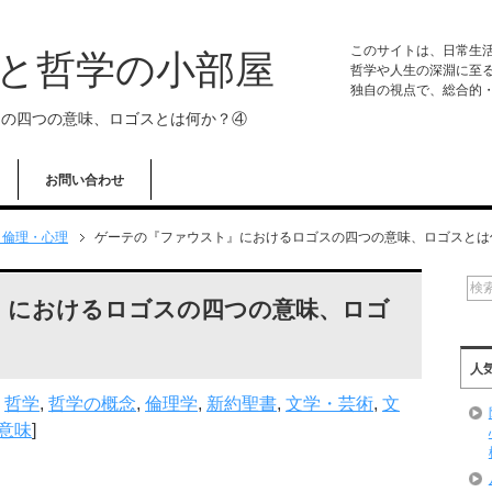
このサイトは、日常生
学と哲学の小部屋
哲学や人生の深淵に至
独自の視点で、総合的
スの四つの意味、ロゴスとは何か？④
お問い合わせ
・倫理・心理
ゲーテの『ファウスト』におけるロゴスの四つの意味、ロゴスとは
』におけるロゴスの四つの意味、ロゴ
人
,
哲学
,
哲学の概念
,
倫理学
,
新約聖書
,
文学・芸術
,
文
意味
]