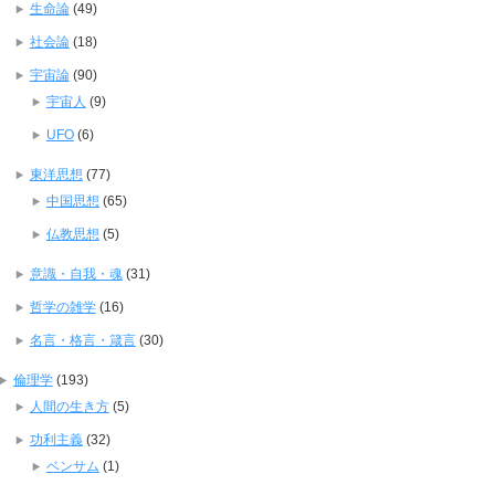
生命論
(49)
社会論
(18)
宇宙論
(90)
宇宙人
(9)
UFO
(6)
東洋思想
(77)
中国思想
(65)
仏教思想
(5)
意識・自我・魂
(31)
哲学の雑学
(16)
名言・格言・箴言
(30)
倫理学
(193)
人間の生き方
(5)
功利主義
(32)
ベンサム
(1)