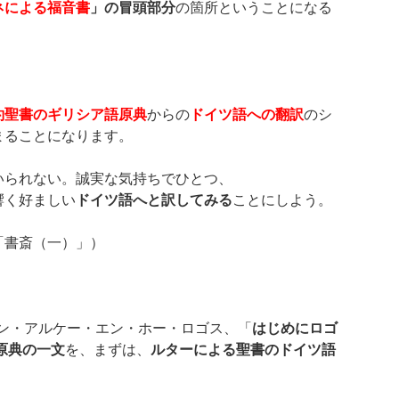
ネによる福音書
」の冒頭部分
の箇所ということになる
約聖書のギリシア語原典
からの
ドイツ語への翻訳
のシ
まることになります。
いられない。誠実な気持ちでひとつ、
響く好ましい
ドイツ語へと訳してみる
ことにしよう。
「書斎（一）」）
エン・アルケー・エン・ホー・ロゴス、「
はじめにロゴ
原典の一文
を、まずは、
ルターによる聖書のドイツ語