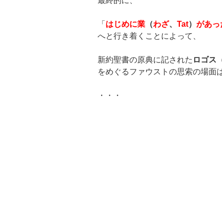
最終的に、
「
はじめに業
（
わざ
、
Tat
）
があっ
へと行き着くことによって、
新約聖書の原典に記された
ロゴス
をめぐるファウストの思索の場面
・・・