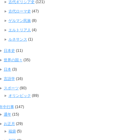
古代ギリシア史
(121)
古代ローマ史
(47)
ゲルマン民族
(8)
エルトリア人
(4)
ルネサンス
(1)
日本史
(11)
世界の国々
(35)
日本
(3)
言語学
(16)
スポーツ
(90)
オリンピック
(89)
年中行事
(147)
通年
(15)
お正月
(29)
福袋
(5)