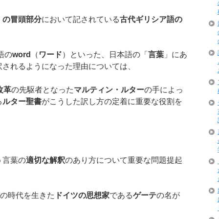
」の冒頭部分
において記されている
古代ギリシア語の
語の
word
（
ワード
）といった、日本語の「
言葉
」にあ
訳されるようになった理由については、
改革
の先駆者となった
マルティン・ルター
の手によっ
る
ルター聖書
がこうした訳し方の定着に重要な役割を
う言葉の
適切な解釈
のあり方について重要な問題提起
後の時代を生きた
ドイツの思想家
である
ゲーテ
の名が