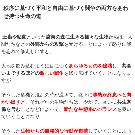
秩序に基づく平和と自由に基づく闘争の両方をあわ
せ持つ生命の道
王蟲や粘菌
といった
腐海の森に生きる様々な生物たち
は、人
間たちなどの
外部からの攻撃
を受けることによって怒りに我
を忘れて暴走し出すと、
大地を飲み込むように目につく
あらゆるものを破壊
し、
共食
いまでするほどの
激しい闘争
を繰り広げていくことになりま
すが、
そうした危機と混乱の時が過ぎて、徐々に
事態が終息へと向
かい出す
と、それぞれの生物たちは、やがて、互いに
共生関
係を営む
ことなどによって、
新たな生態系のバランス
を築い
ていくことになり、
そうした
生物たちの自発的な行動が集積
していくことによっ