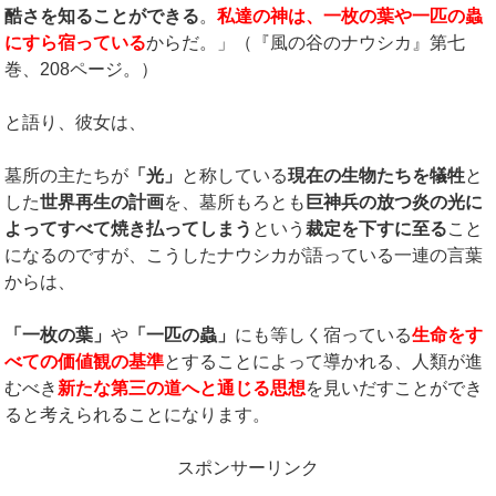
酷さを知ることができる
。
私達の神は、一枚の葉や一匹の蟲
にすら宿っている
からだ。」（『風の谷のナウシカ』第七
巻、208ページ。）
と語り、彼女は、
墓所の主たちが
「光」
と称している
現在の生物たちを犠牲
と
した
世界再生の計画
を、墓所もろとも
巨神兵の放つ炎の光に
よってすべて焼き払ってしまう
という
裁定を下すに至る
こと
になるのですが、こうしたナウシカが語っている一連の言葉
からは、
「一枚の葉」
や
「一匹の蟲」
にも等しく宿っている
生命をす
べての価値観の基準
とすることによって導かれる、人類が進
むべき
新たな第三の道へと通じる思想
を見いだすことができ
ると考えられることになります。
スポンサーリンク