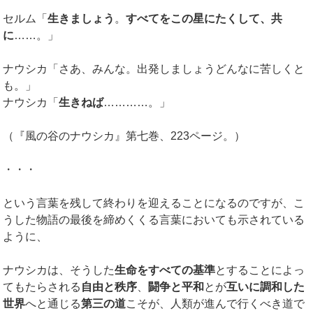
セルム「
生きましょう
。
すべてをこの星にたくして、共
に
……。」
ナウシカ「さあ、みんな。出発しましょうどんなに苦しくと
も。」
ナウシカ「
生きねば
…………。」
（『風の谷のナウシカ』第七巻、223ページ。）
・・・
という言葉を残して終わりを迎えることになるのですが、こ
うした物語の最後を締めくくる言葉においても示されている
ように、
ナウシカは、そうした
生命をすべての基準
とすることによっ
てもたらされる
自由と秩序
、
闘争と平和
とが
互いに調和した
世界
へと通じる
第三の道
こそが、人類が進んで行くべき道で