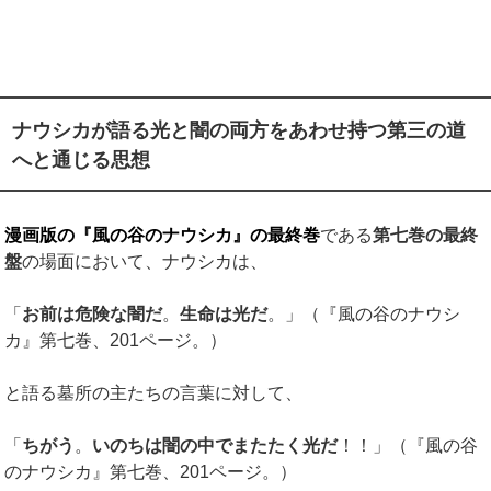
ナウシカが語る光と闇の両方をあわせ持つ第三の道
へと通じる思想
漫画版の『風の谷のナウシカ』の最終巻
である
第七巻の最終
盤
の場面において、ナウシカは、
「
お前は危険な闇だ
。
生命は光だ
。」（『風の谷のナウシ
カ』第七巻、201ページ。）
と語る墓所の主たちの言葉に対して、
「
ちがう
。
いのちは闇の中でまたたく光だ
！！」（『風の谷
のナウシカ』第七巻、201ページ。）