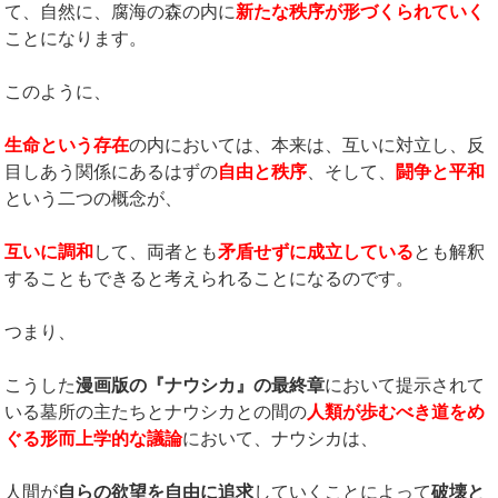
て、自然に、腐海の森の内に
新たな秩序が形づくられていく
ことになります。
このように、
生命という存在
の内においては、本来は、互いに対立し、反
目しあう関係にあるはずの
自由と秩序
、そして、
闘争と平和
という二つの概念が、
互いに調和
して、両者とも
矛盾せずに成立している
とも解釈
することもできると考えられることになるのです。
つまり、
こうした
漫画版の『ナウシカ』の最終章
において提示されて
いる墓所の主たちとナウシカとの間の
人類が歩むべき道をめ
ぐる形而上学的な議論
において、ナウシカは、
人間が
自らの欲望を自由に追求
していくことによって
破壊と