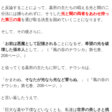
と反論することによって、墓所の主たちの唱える光と闇の二
分法には捕らわれずに、そうした
光と闇の両者をあわせ持っ
た第三の道
を選び取る決意を固めていくことになります。
そして、その後さらに、
「
お前は悪魔として記憶される
ことになるぞ。
希望の光を破
壊した張本人
として。」（『風の谷のナウシカ』第七巻、
208ページ。）
と迫ってくる墓所の主たちに対して、ナウシカは、
「かまわぬ。
そなたが光なら光など要らぬ
。」（『風の谷の
ナウシカ』第七巻、208ページ。）
と言い返したうえで、
「巨大な墓や下僕などいなくとも、私達は
世界の美しさと残