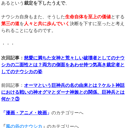
あるという
裁定を下したうえで
、
ナウシカ自身もまた、そうした
生命自体を至上の価値
とする
第三の道
を
人々と共に歩んでいく
決断を下すに至ったと考え
られることになるのです。
・・・
次回記事：
慈愛に満ちた女神と荒々しい破壊者としてのナウ
シカの二面性とは？両方の側面をあわせ持つ気高き裁定者と
してのナウシカの姿
前回記事：
オーマという巨神兵の名の由来とは？ケルト神話
における戦いの神オグマとダーナ神族との関係、巨神兵とは
何か？③
「
漫画・アニメ・映画
」
のカテゴリーへ
「
風の谷のナウシカ
」
のカテゴリーへ