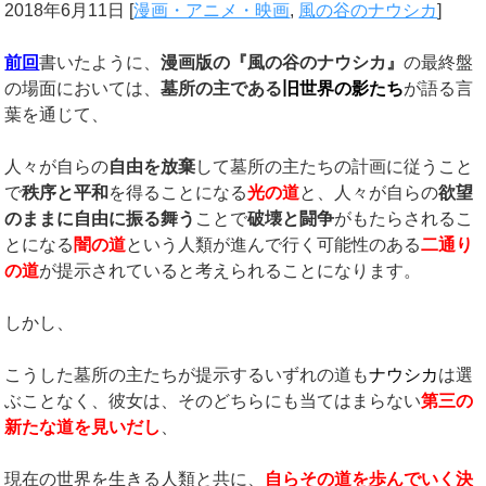
2018年6月11日
[
漫画・アニメ・映画
,
風の谷のナウシカ
]
前回
書いたように、
漫画版の『風の谷のナウシカ』
の最終盤
の場面においては、
墓所の主である
旧世界の影たち
が語る言
葉を通じて、
人々が自らの
自由を放棄
して墓所の主たちの計画に従うこと
で
秩序と平和
を得ることになる
光の道
と、人々が自らの
欲望
のままに自由に振る舞う
ことで
破壊と闘争
がもたらされるこ
とになる
闇の道
という人類が進んで行く可能性のある
二通り
の道
が提示されていると考えられることになります。
しかし、
こうした墓所の主たちが提示するいずれの道も
ナウシカ
は選
ぶことなく、彼女は、そのどちらにも当てはまらない
第三の
新たな道を見いだし
、
現在の世界を生きる人類と共に、
自らその道を歩んでいく決