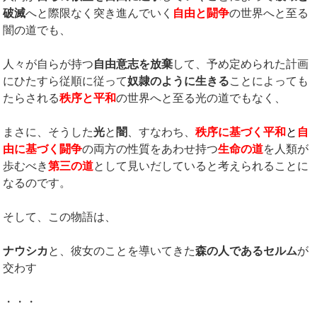
破滅
へと際限なく突き進んでいく
自由と闘争
の世界へと至る
闇の道でも、
人々が自らが持つ
自由意志を放棄
して、予め定められた計画
にひたすら従順に従って
奴隷のように生きる
ことによっても
たらされる
秩序と平和
の世界へと至る光の道でもなく、
まさに、そうした
光
と
闇
、すなわち、
秩序に基づく平和
と
自
由に基づく闘争
の両方の性質をあわせ持つ
生命の道
を人類が
歩むべき
第三の道
として見いだしていると考えられることに
なるのです。
そして、この物語は、
ナウシカ
と、彼女のことを導いてきた
森の人であるセルム
が
交わす
・・・