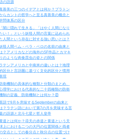
語の語源
真善美の三つのイデアとは何か？プラトン
からカントの哲学へと至る真善美の概念と
学問体系の区分
「闇に隠れて生きる」「はやく人間になり
たい！」という妖怪人間の言葉に込められ
た人間という存在に対する強い思いとは？
妖怪人間ベム・ベラ・ベロの名前の由来と
は？アメリカなどの海外のSF作品とカマキ
リのような肉食昆虫の姿との関係
ラテンアメリカと中南米の違いとは？地理
的区分と言語圏に基づく文化的区分と慣用
表現
防衛機制の具体的な種類と分類のまとめ、
心理学における代表的な二十四種類の防衛
機制の定義、防衛機制とは何か？㉛
英語で9月を意味するSeptemberの由来と
は？ラテン語において第7の月を意味する言
葉の語源と北斗七星と哲人皇帝
黄道とは何か？④天の赤道と黄道という天
球上における二つの大円の位置関係と両者
の交点としての春分点と秋分点の位置づけ