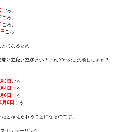
日
ごろ、
日
ごろ、
日
ごろ、
日
ごろ
ことになるため、
立夏
と
立秋
と
立冬
というそれぞれの日の前日にあたる
月
3
日
ごろ、
月
4
日
ごろ、
月
6
日
ごろ、
1
月
6
日
ごろ
いたと考えられることになるのです。
スポンサーリンク