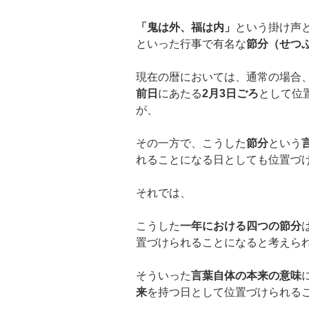
「鬼は外、福は内」
という掛け声
といった行事で有名な
節分（せつ
現在の暦においては、通常の場合
前日
にあたる
2
月
3
日ごろ
として位
が、
その一方で、こうした
節分
という
れることになる日としても位置づ
それでは、
こうした
一年における四つの節分
置づけられることになると考えら
そういった
言葉自体の本来の意味
来
を持つ日として位置づけられる