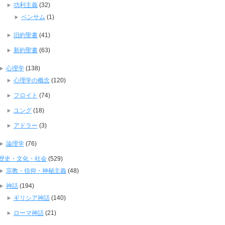
功利主義
(32)
ベンサム
(1)
旧約聖書
(41)
新約聖書
(63)
心理学
(138)
心理学の概念
(120)
フロイト
(74)
ユング
(18)
アドラー
(3)
論理学
(76)
歴史・文化・社会
(529)
宗教・信仰・神秘主義
(48)
神話
(194)
ギリシア神話
(140)
ローマ神話
(21)