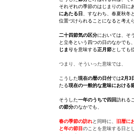
それぞれの季節のはじまりの日に
にあたる日
、すなわち、春夏秋冬
位置づけられることになると考え
二十四節気の区分
においては、そ
と立冬という四つの日のなかでも
じまり
を意味する
正月節
としても
つまり、そういった意味では、
こうした
現在の暦の日付
では
2
月
3
たる
現在の一般的な意味における
そうした
一年のうちで四回
訪れる
の節分
のなかでも、
春の季節の訪れ
と同時に、
旧暦に
と年の節目
のことを意味する日と