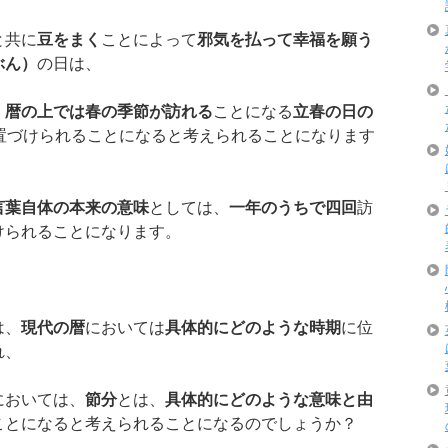
と共に
豆をまく
ことによって
邪気を払って幸福を願う
ぶん）
の日は、
、
暦の上では春の季節が訪れる
ことになる
立春の日の
置づけられることになると考えられることになります
言葉自体の本来の意味
としては、
一年のうちで四回
訪
けられることになります。
は、
現代の暦
においては
具体的にどのような時期
に位
れ、
においては、
節分
とは、
具体的にどのような意味と由
ことになると考えられることになるのでしょうか？