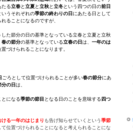
あたる
立春
と
立夏
と
立秋
と
立冬
という四つの日の
前日
というそれぞれの
季節の終わりの日
にあたる日として
られることになるのですが、
うした節分の日の基準となっている立春と立夏と立秋
、
春の節分
の基準となっている
立春の日
は、
一年のは
位置づけられることになります。
日
ごろとして位置づけられることが多い
春の節分
にあ
節分の日
は、
ことになる
季節の節目
となる日のことを意味する
四つ
おける一年のはじまり
も告げ知らせていくという
季節
して位置づけられることになると考えられることにな