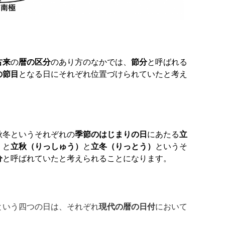
古来
の
暦の区分
のあり方のなかでは、
節分
と呼ばれる
の節目
となる日にそれぞれ位置づけられていたと考え
秋冬というそれぞれの
季節のはじまりの日
にあたる
立
）
と
立秋（りっしゅう）
と
立冬（りっとう）
というそ
分
と呼ばれていたと考えられることになります。
という四つの日は、それぞれ
現代の暦の日付
において