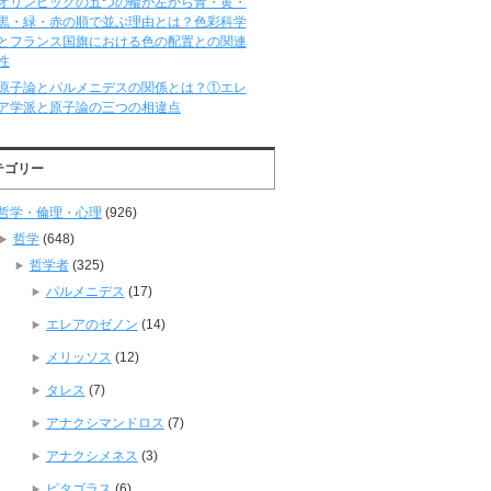
オリンピックの五つの輪が左から青・黄・
黒・緑・赤の順で並ぶ理由とは？色彩科学
とフランス国旗における色の配置との関連
性
原子論とパルメニデスの関係とは？①エレ
ア学派と原子論の三つの相違点
テゴリー
哲学・倫理・心理
(926)
哲学
(648)
哲学者
(325)
パルメニデス
(17)
エレアのゼノン
(14)
メリッソス
(12)
タレス
(7)
アナクシマンドロス
(7)
アナクシメネス
(3)
ピタゴラス
(6)