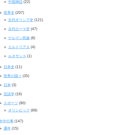
中国神話
(22)
世界史
(207)
古代ギリシア史
(121)
古代ローマ史
(47)
ゲルマン民族
(8)
エルトリア人
(4)
ルネサンス
(1)
日本史
(11)
世界の国々
(35)
日本
(3)
言語学
(16)
スポーツ
(90)
オリンピック
(89)
年中行事
(147)
通年
(15)