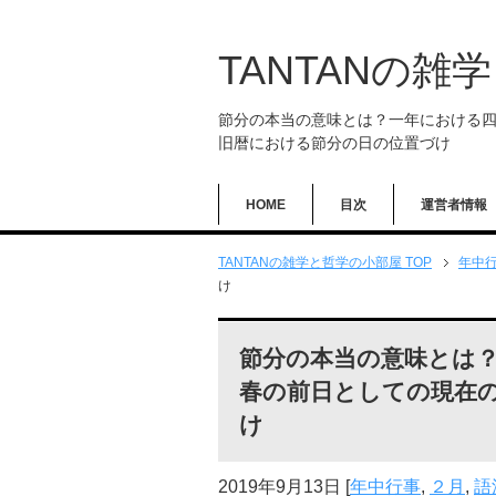
TANTANの雑
節分の本当の意味とは？一年における
旧暦における節分の日の位置づけ
HOME
目次
運営者情報
TANTANの雑学と哲学の小部屋 TOP
年中
け
節分の本当の意味とは
春の前日としての現在
け
2019年9月13日
[
年中行事
,
２月
,
語