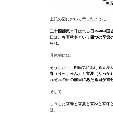
上記の図において示したように、
二十四節気
と呼ばれる
日本や中国
日は、春夏秋冬という
四つの季節
られ、
具体的には、
そうした二十四節気における春夏
春（りっしゅん）
と
立夏（りっか
れぞれの日の
前日にあたる日
が
節
そして、
こうした
立春
と
立夏
と
立秋
と
立冬
は、