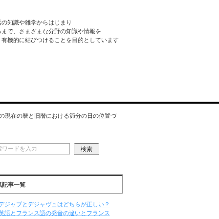
活の知識や雑学からはじまり
るまで、さまざまな分野の知識や情報を
・有機的に結びつけることを目的としています
の現在の暦と旧暦における節分の日の位置づ
気記事一覧
デジャブとデジャヴュはどちらが正しい？
英語とフランス語の発音の違いとフランス