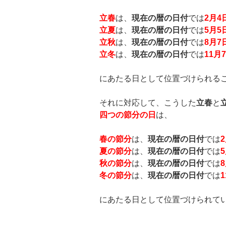
立春
は、
現在の暦の日付
では
2
月
4
立夏
は、
現在の暦の日付
では
5
月
5
立秋
は、
現在の暦の日付
では
8
月
7
立冬
は、
現在の暦の日付
では
11
月
7
にあたる日として位置づけられる
それに対応して、こうした
立春
と
四つの節分の日
は、
春の節分
は、
現在の暦の日付
では
2
夏の節分
は、
現在の暦の日付
では
5
秋の節分
は、
現在の暦の日付
では
8
冬の節分
は、
現在の暦の日付
では
1
にあたる日として位置づけられて