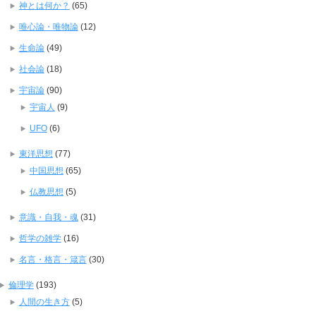
神とは何か？
(65)
唯心論・唯物論
(12)
生命論
(49)
社会論
(18)
宇宙論
(90)
宇宙人
(9)
UFO
(6)
東洋思想
(77)
中国思想
(65)
仏教思想
(5)
意識・自我・魂
(31)
哲学の雑学
(16)
名言・格言・箴言
(30)
倫理学
(193)
人間の生き方
(5)