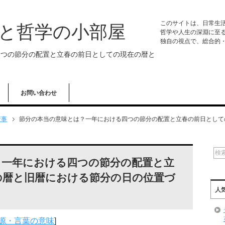
このサイトは、日常生
学と哲学の小部屋
哲学や人生の深淵に至
独自の視点で、総合的
四つの節分の配置と立春の前日としての現在の暦と
お問い合わせ
行事
節分の本当の意味とは？一年における四つの節分の配置と立春の前日として
？一年における四つの節分の配置と立
の暦と旧暦における節分の日の位置づ
人
源・言葉の意味
]