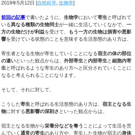
2019年5月12日
[
自然科学
,
生物学
]
前回の記事
で書いたように、
生物学
において
寄生
と呼ばれて
いる
異なる種類の生物同士
が一緒に生活していくなかで、
一
方の生物だけが利益
を受けて、
もう一方の生物は損害や悪影
響
を受けている状態のことを意味する生活形態のあり方は、
寄生者となる生物が寄生していくことになる
宿主の体の部位
の違い
といった観点からは、
外部寄生
と
内部寄生
と
細胞内寄
生
と呼ばれるような寄生のあり方へと区分されていくことに
なると考えられることになります。
そして、それに対して、
こうした
寄生
と呼ばれる生活形態のあり方は、
宿主となる生
物
に対する
悪影響の深刻さ
といった観点からは、
宿主となる生物から
栄養分などを奪う
ことによって生活を営
んでいく
通常の寄生
のあり方や、寄生した生物が宿主の
身体