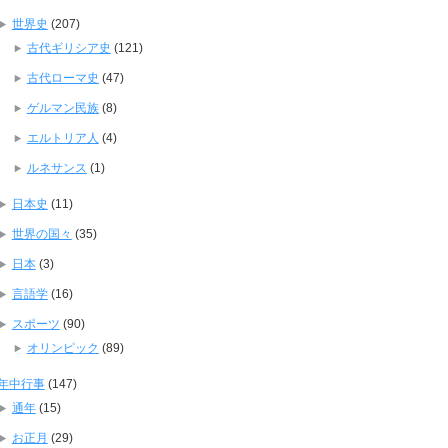
世界史
(207)
古代ギリシア史
(121)
古代ローマ史
(47)
ゲルマン民族
(8)
エルトリア人
(4)
ルネサンス
(1)
日本史
(11)
世界の国々
(35)
日本
(3)
言語学
(16)
スポーツ
(90)
オリンピック
(89)
年中行事
(147)
通年
(15)
お正月
(29)