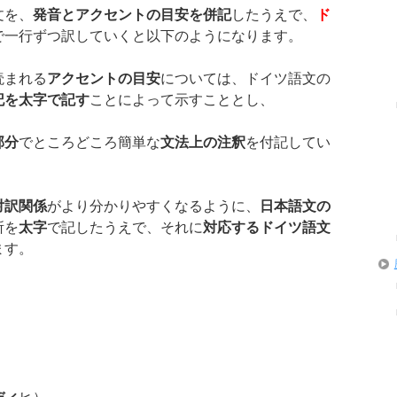
文を、
発音とアクセントの目安を併記
したうえで、
ド
で一行ずつ訳していくと以下のようになります。
読まれる
アクセントの目安
については、ドイツ語文の
記を太字で記す
ことによって示すこととし、
部分
でところどころ簡単な
文法上の注釈
を付記してい
対訳関係
がより分かりやすくなるように、
日本語文の
所を
太字
で記したうえで、それに
対応するドイツ語文
ます。