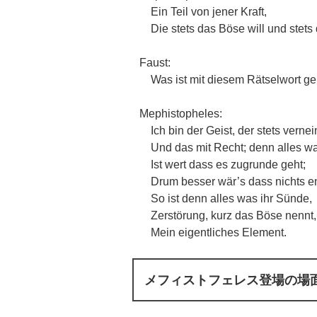
Ein Teil von jener Kraft,
Die stets das Böse will und stets 
Faust:
Was ist mit diesem Rätselwort g
Mephistopheles:
Ich bin der Geist, der stets vernein
Und das mit Recht; denn alles wa
Ist wert dass es zugrunde geht;
Drum besser wär’s dass nichts e
So ist denn alles was ihr Sünde,
Zerstörung, kurz das Böse nennt,
Mein eigentliches Element.
メフィストフェレス登場の場