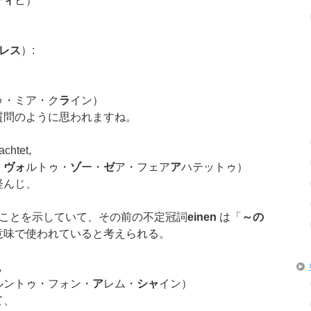
ディ
ヒ）
レス
）:
ゥ・ミア・ク
ラ
イン）
質問のように思われますね。
achtet,
・
ヴォ
ルトゥ・
ゾ
ー・
ゼ
ア・フェア
ア
ハテットゥ）
軽んじ、
ことを示していて、その前の不定冠詞
einen
は「
～の
意味で使われていると考えられる。
,
ルントゥ・フォン・
ア
レム・
シャ
イン）
て、