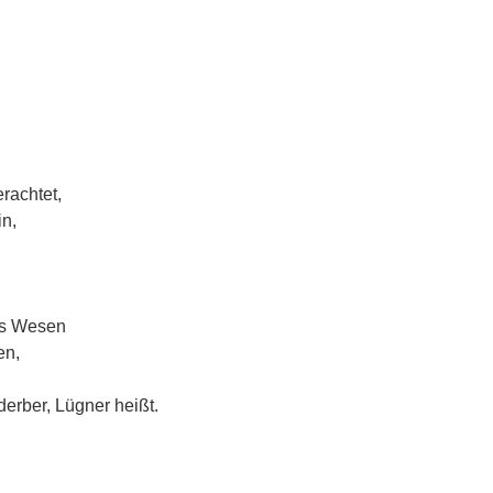
rachtet,
in,
as Wesen
en,
erber, Lügner heißt.