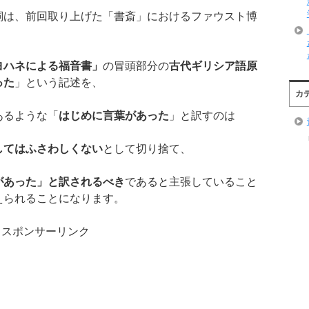
詞は、前回取り上げた「書斎」におけるファウスト博
、
ヨハネによる福音書」
の冒頭部分の
古代ギリシア語原
った
」という記述を、
カ
あるような「
はじめに言葉があった
」と訳すのは
してはふさわしくない
として切り捨て、
があった」と訳されるべき
であると主張していること
えられることになります。
スポンサーリンク