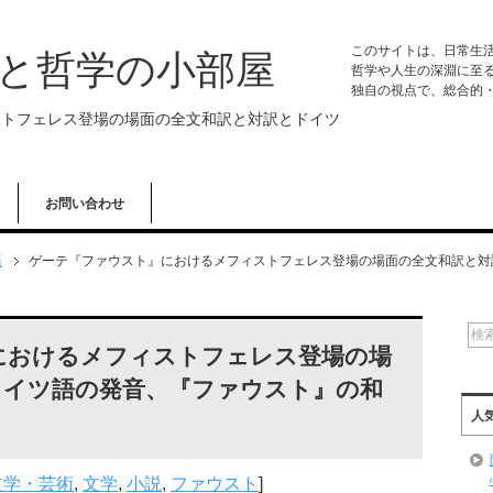
このサイトは、日常生
学と哲学の小部屋
哲学や人生の深淵に至
独自の視点で、総合的
ストフェレス登場の場面の全文和訳と対訳とドイツ
お問い合わせ
語
ゲーテ『ファウスト』におけるメフィストフェレス登場の場面の全文和訳と対
におけるメフィストフェレス登場の場
ドイツ語の発音、『ファウスト』の和
人
文学・芸術
,
文学
,
小説
,
ファウスト
]