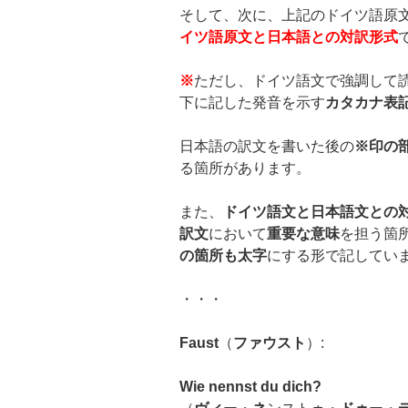
そして、次に、上記のドイツ語原
イツ語原文と日本語との対訳形式
※
ただし、ドイツ語文で強調して
下に記した発音を示す
カタカナ表
日本語の訳文を書いた後の
※印の
る箇所があります。
また、
ドイツ語文と日本語文との
訳文
において
重要な意味
を担う箇
の箇所も太字
にする形で記してい
・・・
Faust
（
ファウスト
）:
Wie nennst du dich?