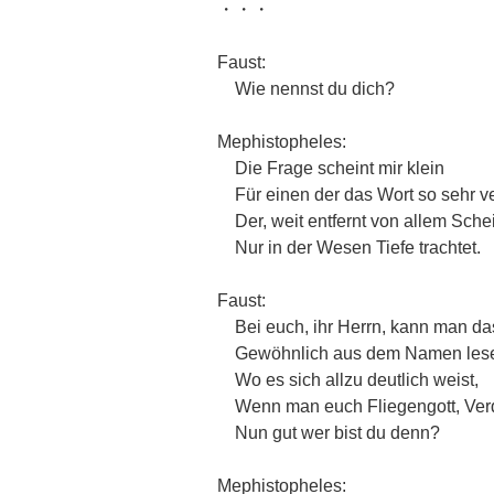
・・・
Faust:
Wie nennst du dich?
Mephistopheles:
Die Frage scheint mir klein
Für einen der das Wort so sehr ve
Der, weit entfernt von allem Sche
Nur in der Wesen Tiefe trachtet.
Faust:
Bei euch, ihr Herrn, kann man d
Gewöhnlich aus dem Namen les
Wo es sich allzu deutlich weist,
Wenn man euch Fliegengott, Verd
Nun gut wer bist du denn?
Mephistopheles: