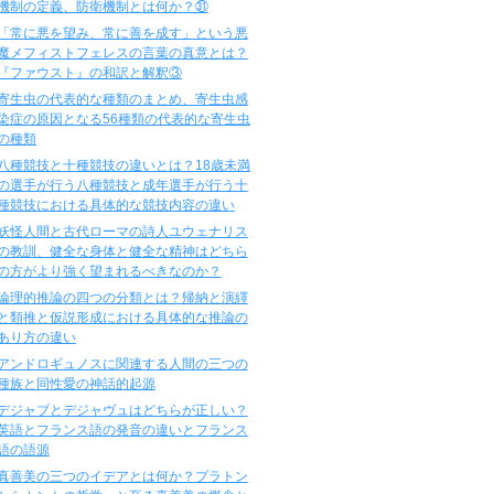
機制の定義、防衛機制とは何か？㉛
「常に悪を望み、常に善を成す」という悪
魔メフィストフェレスの言葉の真意とは？
『ファウスト』の和訳と解釈③
寄生虫の代表的な種類のまとめ、寄生虫感
染症の原因となる56種類の代表的な寄生虫
の種類
八種競技と十種競技の違いとは？18歳未満
の選手が行う八種競技と成年選手が行う十
種競技における具体的な競技内容の違い
妖怪人間と古代ローマの詩人ユウェナリス
の教訓、健全な身体と健全な精神はどちら
の方がより強く望まれるべきなのか？
論理的推論の四つの分類とは？帰納と演繹
と類推と仮説形成における具体的な推論の
あり方の違い
アンドロギュノスに関連する人間の三つの
種族と同性愛の神話的起源
デジャブとデジャヴュはどちらが正しい？
英語とフランス語の発音の違いとフランス
語の語源
真善美の三つのイデアとは何か？プラトン