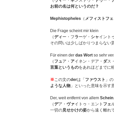
（
ヴィ
ー・
ネ
ンストゥ・
ドゥ
ー・
お前の名は何というのだ？
Mephistopheles
（
メフィストフェ
Die Frage scheint mir klein
（
ディ
ー・フ
ラ
ーゲ・
シャ
イント
その問いは少しばかりつまらない
Für einen der
das Wort
so sehr ver
（
フュ
ア・
ア
イネン・デア・
ダ
ス
言葉というもの
をあれほどまでに
※
この文の
der
は「
ファウスト
」の
ような人物
」といった意味を示す
Der, weit entfernt von allem
Schein
（
デ
ア・
ヴァ
イトゥ・エント
フェ
一切の
見せかけの姿
から遠く離れ