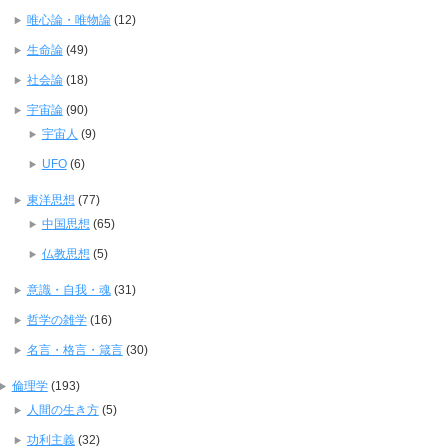
唯心論・唯物論
(12)
生命論
(49)
社会論
(18)
宇宙論
(90)
宇宙人
(9)
UFO
(6)
東洋思想
(77)
中国思想
(65)
仏教思想
(5)
意識・自我・魂
(31)
哲学の雑学
(16)
名言・格言・箴言
(30)
倫理学
(193)
人間の生き方
(5)
功利主義
(32)