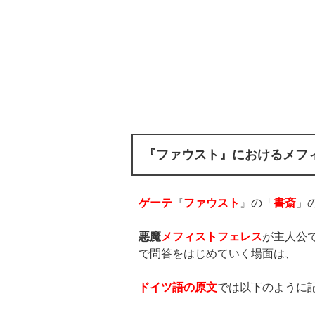
『ファウスト』におけるメフ
ゲーテ
『
ファウスト
』の「
書斎
」
悪魔
メフィストフェレス
が主人公
で問答をはじめていく場面は、
ドイツ語の原文
では以下のように