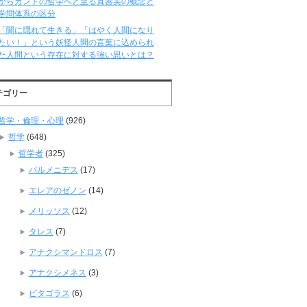
からカントの哲学へと至る真善美の概念と
学問体系の区分
「闇に隠れて生きる」「はやく人間になり
たい！」という妖怪人間の言葉に込められ
た人間という存在に対する強い思いとは？
テゴリー
哲学・倫理・心理
(926)
哲学
(648)
哲学者
(325)
パルメニデス
(17)
エレアのゼノン
(14)
メリッソス
(12)
タレス
(7)
アナクシマンドロス
(7)
アナクシメネス
(3)
ピタゴラス
(6)