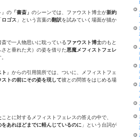
ト
』の
「書斎」
のシーンでは、ファウスト博士が
新約
「
ロゴス
」という言葉の
翻訳
を試みていく場面が描か
書斎で一人物思いに耽っている
ファウスト博士
のもと
ふさと垂れた犬）の姿を借りた
悪魔メフィストフェレ
す。
スト
』からの引用箇所では、ついに、メフィストフェ
ウストの前にその姿を現して
彼との問答をはじめる場
た
ことに対するメフィストフェレスの答えの中で、
のをあれほどまでに軽んじているのに
」という台詞が