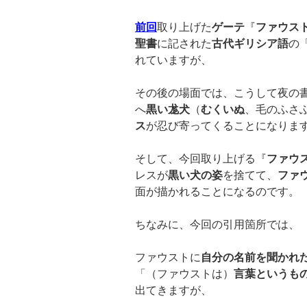
前回
取り上げた
ゲーテ
『
ファウス
聖書
に記された
古代ギリシア語
の
れていますが、
その後の場面では、こうして夜の
へ
黒い尨犬
（
むくいぬ
、毛のふさ
ス
が忍び寄ってくることになりま
そして、今回取り上げる『
ファウ
レスが
黒い犬の姿
を捨てて、
ファ
面が描かれることになるのです。
ちなみに、今回の引用箇所では、
ファウストに
自分の名前を聞かれ
「（ファウストは）
言葉というも
出てきますが、