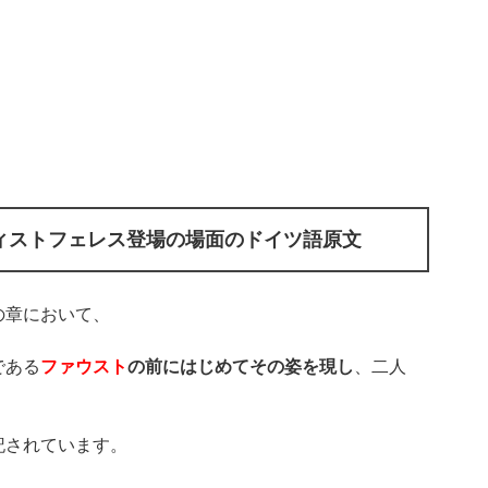
ィストフェレス登場の場面のドイツ語原文
の章において、
である
ファウスト
の前にはじめてその姿を現し
、二人
記されています。