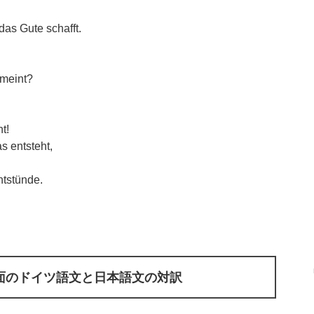
das Gute schafft.
emeint?
t!
s entsteht,
ntstünde.
面のドイツ語文と日本語文の対訳