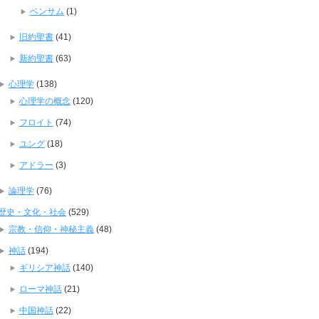
ベンサム
(1)
旧約聖書
(41)
新約聖書
(63)
心理学
(138)
心理学の概念
(120)
フロイト
(74)
ユング
(18)
アドラー
(3)
論理学
(76)
歴史・文化・社会
(529)
宗教・信仰・神秘主義
(48)
神話
(194)
ギリシア神話
(140)
ローマ神話
(21)
中国神話
(22)