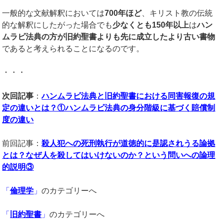
一般的な文献解釈においては
700
年ほど
、キリスト教の伝統
的な解釈にしたがった場合でも
少なくとも
150
年以上
は
ハン
ムラビ法典の方が旧約聖書よりも先に成立したより古い書物
であると考えられることになるのです。
・・・
次回記事
：
ハンムラビ法典と旧約聖書における同害報復の規
定の違いとは？①ハンムラビ法典の身分階級に基づく賠償制
度の違い
前回記事：
殺人犯への死刑執行が道徳的に是認されうる論拠
とは？なぜ人を殺してはいけないのか？という問いへの論理
的説明③
「
倫理学
」
のカテゴリーへ
「
旧約聖書
」
のカテゴリーへ