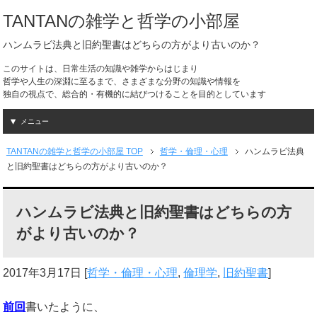
TANTANの雑学と哲学の小部屋
ハンムラビ法典と旧約聖書はどちらの方がより古いのか？
このサイトは、日常生活の知識や雑学からはじまり
哲学や人生の深淵に至るまで、さまざまな分野の知識や情報を
独自の視点で、総合的・有機的に結びつけることを目的としています
メニュー
TANTANの雑学と哲学の小部屋 TOP
哲学・倫理・心理
ハンムラビ法典
と旧約聖書はどちらの方がより古いのか？
ハンムラビ法典と旧約聖書はどちらの方
がより古いのか？
2017年3月17日
[
哲学・倫理・心理
,
倫理学
,
旧約聖書
]
前回
書いたように、