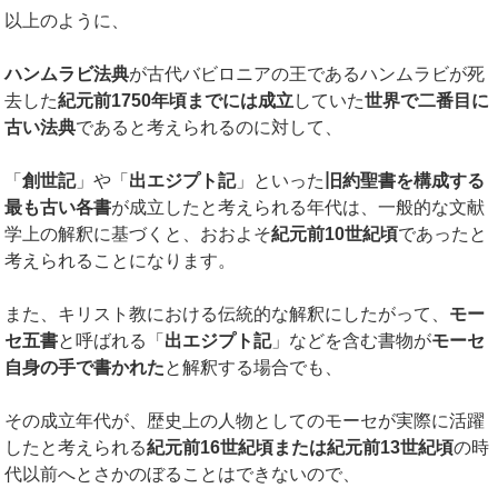
以上のように、
ハンムラビ法典
が古代バビロニアの王であるハンムラビが死
去した
紀元前1750
年頃までには成立
していた
世界で二番目に
古い法典
であると考えられるのに対して、
「
創世記
」や「
出エジプト記
」といった
旧約聖書を構成する
最も古い各書
が成立したと考えられる年代は、一般的な文献
学上の解釈に基づくと、おおよそ
紀元前
10
世紀頃
であったと
考えられることになります。
また、キリスト教における伝統的な解釈にしたがって、
モー
セ五書
と呼ばれる「
出エジプト記
」などを含む書物が
モーセ
自身の手で書かれた
と解釈する場合でも、
その成立年代が、歴史上の人物としてのモーセが実際に活躍
したと考えられる
紀元前
16
世紀頃または紀元前
13
世紀頃
の時
代以前へとさかのぼることはできないので、