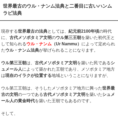
世界最古のウル・ナンム法典と二番目に古いハンム
ラビ法典
現存する
世界最古の法典
としては、
紀元前
2100
年頃
の時代
に、
古代メソポタミア文明
の
ウル第三王朝
を築いた初代王と
して知られる
ウル・ナンム
（
Ur Nammu
）
によって定められ
た
ウル・ナンム法典
が挙げられることになります。
ウル第三王朝
は、
古代メソポタミア文明
を築いた民である
シ
ュメール人
によって築かれた王朝であり、メソポタミア地方
は
現在のイラクが位置する
地域ということになりますが、
ウル第三王朝は、そうしたメソポタミア地方に興った
世界最
古の文明
の一つである
古代メソポタミア文明
を築いた
シュメ
ール人の黄金時代
を築いた王朝でもあるのです。
そして、