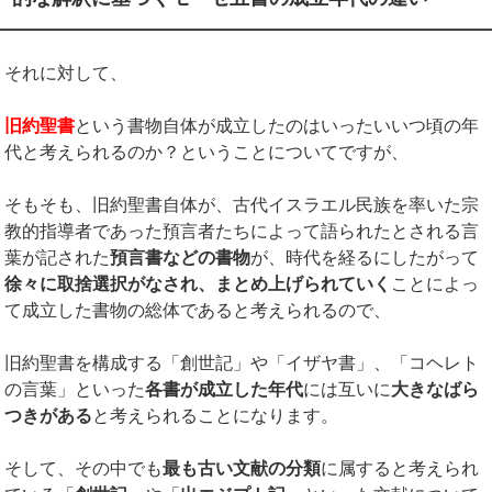
それに対して、
旧約聖書
という書物自体が成立したのはいったいいつ頃の年
代と考えられるのか？ということについてですが、
そもそも、旧約聖書自体が、古代イスラエル民族を率いた宗
教的指導者であった預言者たちによって語られたとされる言
葉が記された
預言書などの書物
が、時代を経るにしたがって
徐々に取捨選択がなされ、まとめ上げられていく
ことによっ
て成立した書物の総体であると考えられるので、
旧約聖書を構成する「創世記」や「イザヤ書」、「コヘレト
の言葉」といった
各書が成立した年代
には互いに
大きなばら
つきがある
と考えられることになります。
そして、その中でも
最も古い文献の分類
に属すると考えられ