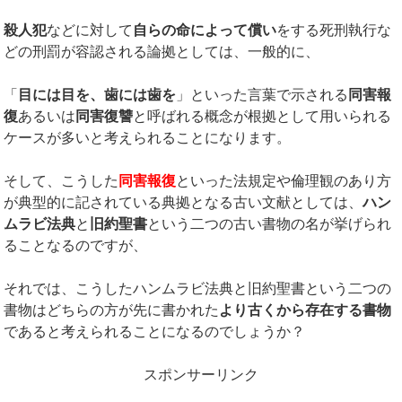
殺人犯
などに対して
自らの命によって償い
をする死刑執行な
どの刑罰が容認される論拠としては、一般的に、
「
目には目を、歯には歯を
」といった言葉で示される
同害報
復
あるいは
同害復讐
と呼ばれる概念が根拠として用いられる
ケースが多いと考えられることになります。
そして、こうした
同害報復
といった法規定や倫理観のあり方
が典型的に記されている典拠となる古い文献としては、
ハン
ムラビ法典
と
旧約聖書
という二つの古い書物の名が挙げられ
ることなるのですが、
それでは、こうしたハンムラビ法典と旧約聖書という二つの
書物はどちらの方が先に書かれた
より古くから存在する書物
であると考えられることになるのでしょうか？
スポンサーリンク