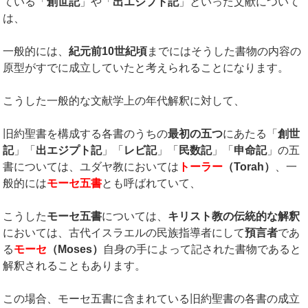
ている「
創世記
」や「
出エジプト記
」といった文献について
は、
一般的には、
紀元前
10
世紀頃
までにはそうした書物の内容の
原型がすでに成立していたと考えられることになります。
こうした一般的な文献学上の年代解釈に対して、
旧約聖書を構成する各書のうちの
最初の五つ
にあたる「
創世
記
」「
出エジプト記
」「
レビ記
」「
民数記
」「
申命記
」の五
書については、ユダヤ教においては
トーラー
（
Torah
）
、一
般的には
モーセ五書
とも呼ばれていて、
こうした
モーセ五書
については、
キリスト教の伝統的な解釈
においては、古代イスラエルの民族指導者にして
預言者
であ
る
モーセ
（
Moses
）
自身の手によって記された書物であると
解釈されることもあります。
この場合、モーセ五書に含まれている旧約聖書の各書の成立