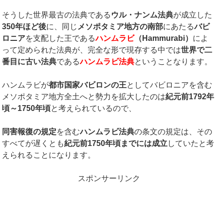
そうした世界最古の法典である
ウル・ナンム法典
が成立した
350
年ほど後
に、同じ
メソポタミア地方の南部
にあたる
バビ
ロニア
を支配した王である
ハンムラビ
（
Hammurabi
）
によ
って定められた法典が、完全な形で現存する中では
世界で二
番目に古い法典
である
ハンムラビ法典
ということなります。
ハンムラビが
都市国家バビロンの王
としてバビロニアを含む
メソポタミア地方全土へと勢力を拡大したのは
紀元前
1792
年
頃～1750
年頃
と考えられているので、
同害報復の規定
を含む
ハンムラビ法典
の条文の規定は、その
すべてが遅くとも
紀元前
1750
年頃までには成立
していたと考
えられることになります。
スポンサーリンク