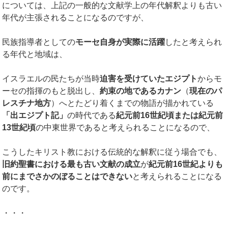
については、上記の一般的な文献学上の年代解釈よりも古い
年代が主張されることになるのですが、
民族指導者としての
モーセ自身が実際に活躍
したと考えられ
る年代と地域は、
イスラエルの民たちが当時
迫害を受けていたエジプト
からモ
ーセの指揮のもと脱出し、
約束の地であるカナン
（
現在のパ
レスチナ地方
）へとたどり着くまでの物語が描かれている
「出エジプト記」
の時代である
紀元前
16
世紀頃または紀元前
13
世紀頃
の中東世界であると考えられることになるので、
こうしたキリスト教における伝統的な解釈に従う場合でも、
旧約聖書における最も古い文献の成立
が
紀元前
16
世紀よりも
前にまでさかのぼることはできない
と考えられることになる
のです。
・・・