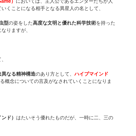
 Game
）
においては、主人公であるエンダーたちが人
ていくことになる相手となる異星人の名として、
虫型
の姿をした
高度な文明と優れた科学技術
を持った
になりますが、
て、
は異なる精神構造
のあり方として、
ハイブマインド
る概念についての言及がなされていくことになりま
インド）
はたいそう優れたものだが、一時に二、三の