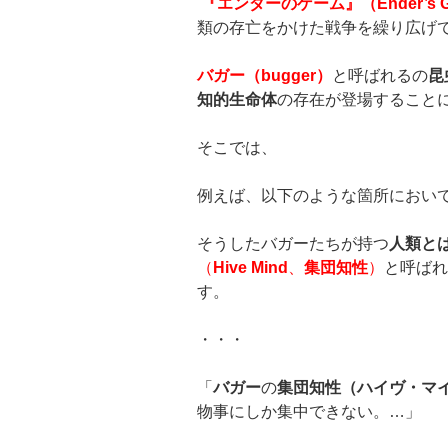
『エンダーのゲーム』（
Ender’s
類の存亡をかけた戦争を繰り広げ
バガー（
bugger
）
と呼ばれるの
昆
知的生命体
の存在が登場すること
そこでは、
例えば、以下のような箇所におい
そうしたバガーたちが持つ
人類と
（
Hive Mind
、
集団知性
）
と呼ばれ
す。
・・・
「
バガー
の
集団知性（ハイヴ・マ
物事にしか集中できない。…」