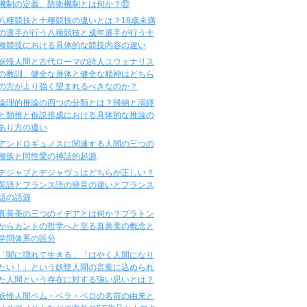
機制の定義、防衛機制とは何か？㉛
八種競技と十種競技の違いとは？18歳未満
の選手が行う八種競技と成年選手が行う十
種競技における具体的な競技内容の違い
妖怪人間と古代ローマの詩人ユウェナリス
の教訓、健全な身体と健全な精神はどちら
の方がより強く望まれるべきなのか？
論理的推論の四つの分類とは？帰納と演繹
と類推と仮説形成における具体的な推論の
あり方の違い
アンドロギュノスに関連する人間の三つの
種族と同性愛の神話的起源
デジャブとデジャヴュはどちらが正しい？
英語とフランス語の発音の違いとフランス
語の語源
真善美の三つのイデアとは何か？プラトン
からカントの哲学へと至る真善美の概念と
学問体系の区分
「闇に隠れて生きる」「はやく人間になり
たい！」という妖怪人間の言葉に込められ
た人間という存在に対する強い思いとは？
妖怪人間ベム・ベラ・ベロの名前の由来と