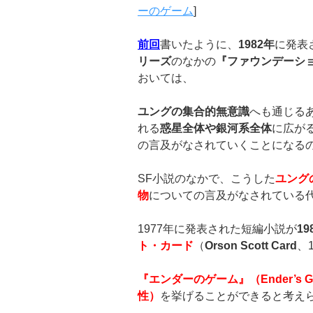
ーのゲーム
]
前回
書いたように、
1982
年
に発表
リーズ
のなかの
『ファウンデーションの
おいては、
ユングの集合的無意識
へも通じる
れる
惑星全体や銀河系全体
に広が
の言及がなされていくことになる
SF小説のなかで、こうした
ユング
物
についての言及がなされている
1977年に発表された短編小説が
19
ト・カード
（
Orson Scott Card
、
『エンダーのゲーム』（
Ender’s 
性）
を挙げることができると考え