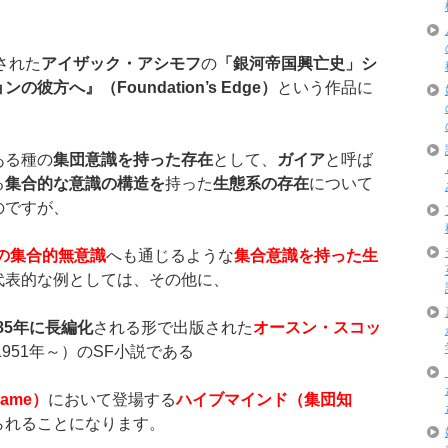
された
アイザック・アシモフ
の
「銀河帝国興亡史」シ
彼方へ』（Foundation’s Edge）
という作品に
ある種の
集団意識を持った存在
として、
ガイア
と呼ば
る
集合的な意識の構造を
持った
生態系の存在
について
のですが、
の集合的無意識
へも通じるような
集合意識を持った生
代表的な例としては、その他に、
85
年に長編化
される形で出版された
オースン・スコッ
1951年～）のSF小説である
Game
）
において登場する
ハイブマインド（集団知
られることになります。