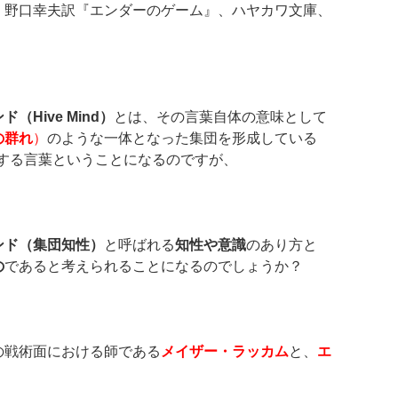
、野口幸夫訳『エンダーのゲーム』、ハヤカワ文庫、
（Hive Mind）
とは、その言葉自体の意味として
の群れ
）
のような一体となった集団を形成している
する言葉ということになるのですが、
ンド（集団知性）
と呼ばれる
知性や意識
のあり方と
の
であると考えられることになるのでしょうか？
の戦術面における師である
メイザー・ラッカム
と、
エ