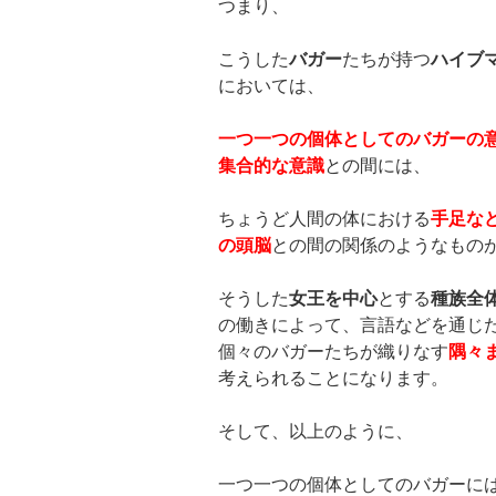
つまり、
こうした
バガー
たちが持つ
ハイブ
においては、
一つ一つの個体としてのバガーの
集合的な意識
との間には、
ちょうど人間の体における
手足な
の頭脳
との間の関係のようなもの
そうした
女王を中心
とする
種族全
の働きによって、言語などを通じ
個々のバガーたちが織りなす
隅々
考えられることになります。
そして、以上のように、
一つ一つの個体としてのバガーに