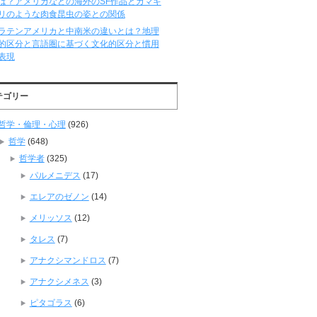
は？アメリカなどの海外のSF作品とカマキ
リのような肉食昆虫の姿との関係
ラテンアメリカと中南米の違いとは？地理
的区分と言語圏に基づく文化的区分と慣用
表現
テゴリー
哲学・倫理・心理
(926)
哲学
(648)
哲学者
(325)
パルメニデス
(17)
エレアのゼノン
(14)
メリッソス
(12)
タレス
(7)
アナクシマンドロス
(7)
アナクシメネス
(3)
ピタゴラス
(6)