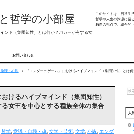
このサイトは、日常生
学と哲学の小部屋
哲学や人生の深淵に至
独自の視点で、総合的
マインド（集団知性）とは何か？バガーが有する女
識
お問い合わせ
・倫理・心理
『エンダーのゲーム』におけるハイブマインド（集団知性）とは何
におけるハイブマインド（集団知性）
する女王を中心とする種族全体の集合
人
,
哲学
,
意識・自我・魂
,
文学・芸術
,
文学
,
小説
,
エンダ