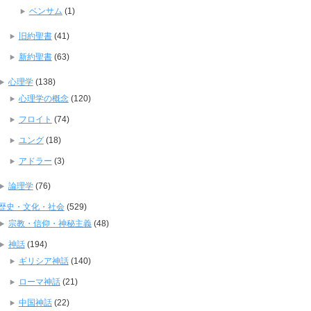
ベンサム
(1)
旧約聖書
(41)
新約聖書
(63)
心理学
(138)
心理学の概念
(120)
フロイト
(74)
ユング
(18)
アドラー
(3)
論理学
(76)
歴史・文化・社会
(529)
宗教・信仰・神秘主義
(48)
神話
(194)
ギリシア神話
(140)
ローマ神話
(21)
中国神話
(22)