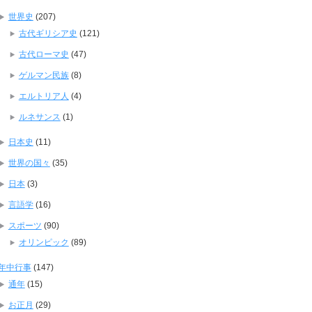
世界史
(207)
古代ギリシア史
(121)
古代ローマ史
(47)
ゲルマン民族
(8)
エルトリア人
(4)
ルネサンス
(1)
日本史
(11)
世界の国々
(35)
日本
(3)
言語学
(16)
スポーツ
(90)
オリンピック
(89)
年中行事
(147)
通年
(15)
お正月
(29)