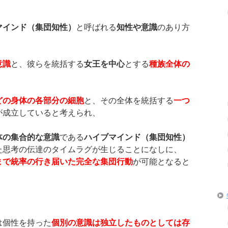
マインド（集団知性）
と呼ばれる
知性や意識
のあり方
意識
と、彼らを統括する
女王を中心
とする
種族全体の
どの身体の各部分の細胞
と、その全体を統括する
一つ
が成立していると考えられ、
体の集合的な意識
である
ハイブマインド（集団知性）
た思考の伝達のタイムラグが生じることになしに、
まで統率の行き届いた完全な集団行動
が可能となると
は個性を持った
個別の意識は独立したものとしては存