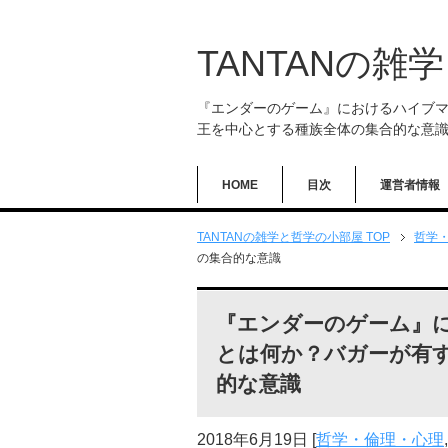
TANTANの雑
『エンダーのゲーム』におけるハイブ
王を中心とする種族全体の集合的な意
HOME
目次
運営者情報
TANTANの雑学と哲学の小部屋 TOP
哲学
の集合的な意識
『エンダーのゲーム』
とは何か？バガーが有
的な意識
2018年6月19日
[
哲学・倫理・心理