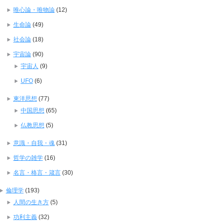
唯心論・唯物論
(12)
生命論
(49)
社会論
(18)
宇宙論
(90)
宇宙人
(9)
UFO
(6)
東洋思想
(77)
中国思想
(65)
仏教思想
(5)
意識・自我・魂
(31)
哲学の雑学
(16)
名言・格言・箴言
(30)
倫理学
(193)
人間の生き方
(5)
功利主義
(32)