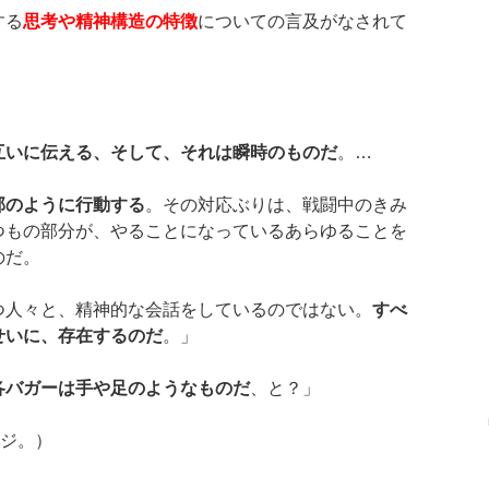
する
思考や精神構造の特徴
についての言及がなされて
互いに伝える、そして、それは瞬時のものだ
。…
部のように行動する
。その対応ぶりは、戦闘中のきみ
つもの部分が、やることになっているあらゆることを
のだ。
つ人々と、精神的な会話をしているのではない。
すべ
せいに、存在するのだ
。」
各バガーは手や足のようなものだ
、と？」
ージ。）