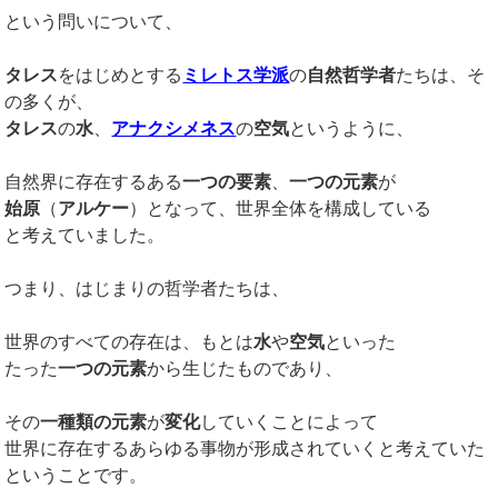
という問いについて、
タレス
をはじめとする
ミレトス学派
の
自然哲学者
たちは、そ
の多くが、
タレス
の
水
、
アナクシメネス
の
空気
というように、
自然界に存在するある
一つの要素
、
一つの元素
が
始原
（
アルケー
）となって、世界全体を構成している
と考えていました。
つまり、はじまりの哲学者たちは、
世界のすべての存在は、もとは
水
や
空気
といった
たった
一つの元素
から生じたものであり、
その
一種類の元素
が
変化
していくことによって
世界に存在するあらゆる事物が形成されていくと考えていた
ということです。