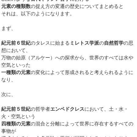
元素の種類数
の捉え方の変遷の歴史についてまとめると
それは、以下のようになります。
まず、
紀元前６世紀
のタレスに始まる
ミレトス学派
の
自然哲学
の思
想において、
万物の始原（アルケー）への探求から、世界のすべては水や
空気といった
一種類の元素
の変化によって形成されると考えられるように
なり、
次に、
紀元前５世紀
の哲学者
エンペドクレス
において、土・水・
火・空気という
四種類の元素
の混合と分離によって世界に存在するすべての
事物が