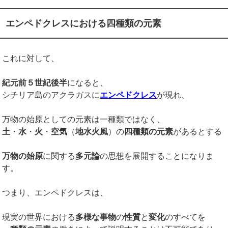
エンペドクレスにおける四種類の元素
これに対して、
紀元前５世紀後半
になると、
シチリア島のアクラガスに
エンペドクレス
が現れ、
万物の始原としての元素は一種類ではなく、
土
・
水
・
火
・
空気
（
地水火風
）の
四種類の元素
があるとする
万物の始原
に関する
多元論
の思想を展開することになりま
す。
つまり、エンペドクレスは、
現実の世界における
多様な事物
の
性質
と
変化
のすべてを