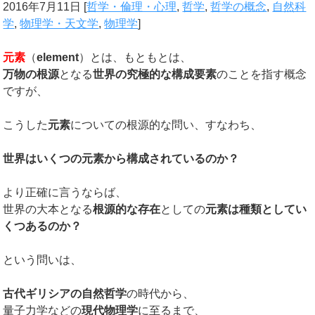
2016年7月11日
[
哲学・倫理・心理
,
哲学
,
哲学の概念
,
自然科
学
,
物理学・天文学
,
物理学
]
元素
（
element
）とは、もともとは、
万物の根源
となる
世界の究極的な構成要素
のことを指す概念
ですが、
こうした
元素
についての根源的な問い、すなわち、
世界はいくつの元素から構成されているのか？
より正確に言うならば、
世界の大本となる
根源的な存在
としての
元素は種類としてい
くつあるのか？
という問いは、
古代ギリシアの自然哲学
の時代から、
量子力学などの
現代物理学
に至るまで、