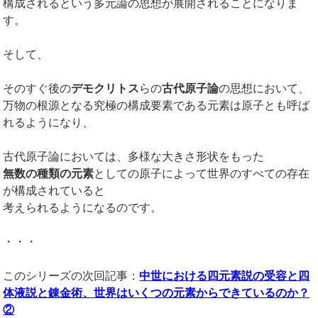
構成されるという多元論の思想が展開されることになりま
す。
そして、
そのすぐ後の
デモクリトス
らの
古代原子論
の思想において、
万物の根源となる究極の構成要素である元素は原子とも呼ば
れるようになり、
古代原子論においては、多様な大きさ形状をもった
無数の種類の元素
としての原子によって世界のすべての存在
が構成されていると
考えられるようになるのです。
・・・
このシリーズの次回記事：
中世における四元素説の受容と四
体液説と錬金術、世界はいくつの元素からできているのか？
②