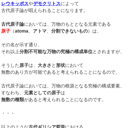
レウキッポス
や
デモクリトス
によって
古代原子論が唱えられることになります。
古代原子論
においては、万物のもととなる元素である
原子
（
atoma
、
アトマ
、
分割できないもの
）は、
その名が示す通り、
それ以上
分割不可能な万物の究極の構成単位
とされますが、
そうした
原子
は、
大きさ
と
形状
において
無数のあり方が可能であると考えられることになるので、
古代原子論においては、万物の根源となる究極の構成要素、
すなわち、
元素としての原子
は
無数の種類
があると考えられることになるのです。
・・・
以上のような
古代ギリシア哲学
における