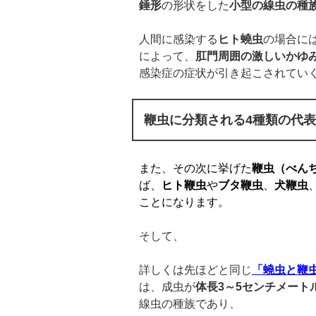
錘形
の形状をした
小型の線虫の種
人間に感染する
ヒト蟯虫
の場合に
によって、
肛門周囲の激しいかゆ
感染症の症状が引き起こされてい
鞭虫に分類される4種類の代
また、その次に挙げた
鞭虫（べん
ば、
ヒト鞭虫
や
ブタ鞭虫
、
犬鞭虫
ことになります。
そして、
詳しくは先ほどと同じ
「蟯虫と鞭
は、成虫が
体長
3
～
5
センチメート
線虫の種族であり、