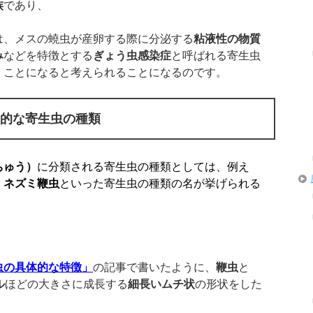
族
であり、
は、メスの蟯虫が産卵する際に分泌する
粘液性の物質
み
などを特徴とする
ぎょう虫感染症
と呼ばれる寄生虫
くことになると考えられることになるのです。
表的な寄生虫の種類
ちゅう）
に分類される寄生虫の種類としては、例え
、
ネズミ鞭虫
といった寄生虫の種類の名が挙げられる
虫の具体的な特徴」
の記事で書いたように、
鞭虫
と
ル
ほどの大きさに成長する
細長いムチ状
の形状をした