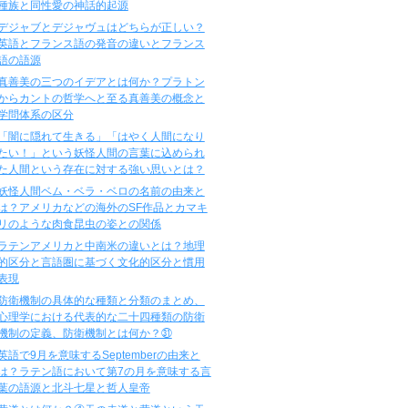
種族と同性愛の神話的起源
デジャブとデジャヴュはどちらが正しい？
英語とフランス語の発音の違いとフランス
語の語源
真善美の三つのイデアとは何か？プラトン
からカントの哲学へと至る真善美の概念と
学問体系の区分
「闇に隠れて生きる」「はやく人間になり
たい！」という妖怪人間の言葉に込められ
た人間という存在に対する強い思いとは？
妖怪人間ベム・ベラ・ベロの名前の由来と
は？アメリカなどの海外のSF作品とカマキ
リのような肉食昆虫の姿との関係
ラテンアメリカと中南米の違いとは？地理
的区分と言語圏に基づく文化的区分と慣用
表現
防衛機制の具体的な種類と分類のまとめ、
心理学における代表的な二十四種類の防衛
機制の定義、防衛機制とは何か？㉛
英語で9月を意味するSeptemberの由来と
は？ラテン語において第7の月を意味する言
葉の語源と北斗七星と哲人皇帝