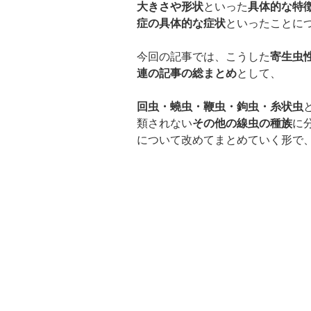
大きさや形状
といった
具体的な特
症の具体的な症状
といったことに
今回の記事では、こうした
寄生虫
連の記事の総まとめ
として、
回虫・蟯虫・鞭虫・鉤虫・糸状虫
類されない
その他の線虫の種族
に
について改めてまとめていく形で