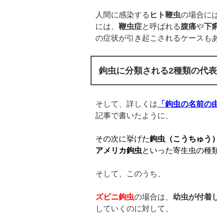
人間に感染する
ヒト鞭虫
の場合に
には、
鞭虫症
と呼ばれる
腹痛
や
下
の症状が引き起こされるケースも
鉤虫に分類される2種類の代
そして、詳しくは
「鉤虫の名前の
記事で書いたように、
その次に挙げた
鉤虫（こうちゅう
アメリカ鉤虫
といった寄生虫の種
そして、このうち、
ズビニ鉤虫
の場合は、
幼虫が付着
していくのに対して、