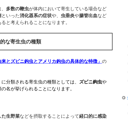
は、
多数の鞭虫
が体内において寄生している場合など
痢
といった
消化器系の症状
や、
虫垂炎
や
腸管出血
など
あると考えられることになります。
表的な寄生虫の種類
由来とズビニ鉤虫とアメリカ鉤虫の具体的な特徴」
の
）
に分類される寄生虫の種類としては、
ズビニ鉤虫
や
類の名が挙げられることになります。
した生野菜
などを摂取することによって
経口的に感染