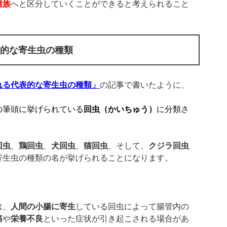
種族
へと区分していくことができると考えられること
表的な寄生虫の種類
れる代表的な寄生虫の種類」
の記事で書いたように、
の筆頭に挙げられている
回虫（かいちゅう）
に分類さ
回虫
、
鶏回虫
、
犬回虫
、
猫回虫
、そして、
クジラ回虫
寄生虫の種類の名が挙げられることになります。
は、
人間の小腸に寄生
している回虫によって腸管内の
痛
や
栄養不良
といった症状が引き起こされる場合があ