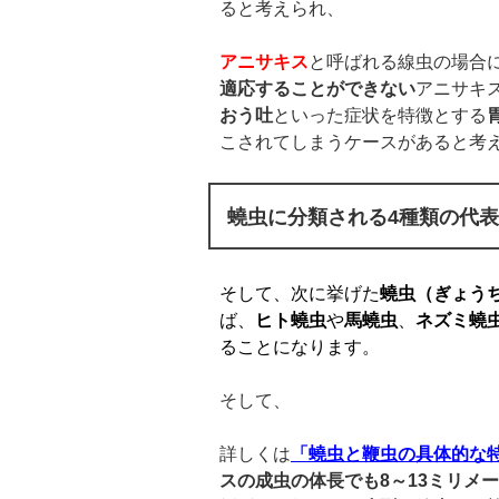
ると考えられ、
アニサキス
と呼ばれる線虫の場合
適応することができない
アニサキ
おう吐
といった症状を特徴とする
こされてしまうケースがあると考
蟯虫に分類される4種類の代
そして、次に挙げた
蟯虫（ぎょう
ば、
ヒト蟯虫
や
馬蟯虫
、
ネズミ蟯
ることになります。
そして、
詳しくは
「蟯虫と鞭虫の具体的な
スの成虫の体長でも
8
～
13
ミリメー