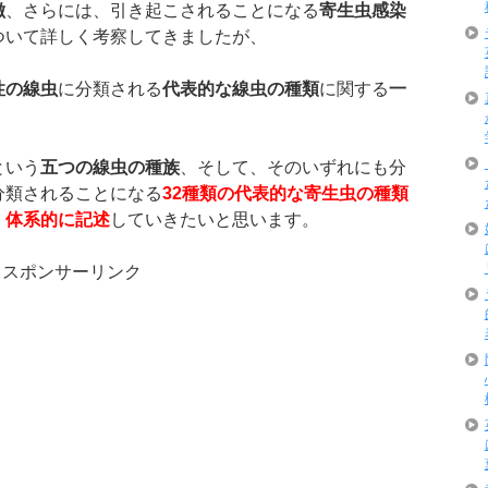
徴
、さらには、引き起こされることになる
寄生虫感染
ついて詳しく考察してきましたが、
性の線虫
に分類される
代表的な線虫の種類
に関する
一
という
五つの線虫の種族
、そして、そのいずれにも分
分類されることになる
32
種類の代表的な寄生虫の種類
、
体系的に記述
していきたいと思います。
スポンサーリンク