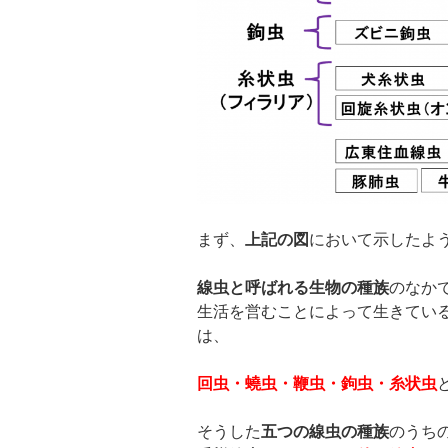
まず、
上記の図
において示したよ
線虫と呼ばれる生物の種族
のなか
生活を営むことによって生きてい
は、
回虫・蟯虫・鞭虫・鉤虫・糸状虫
そうした
五つの線虫の種族
のうち