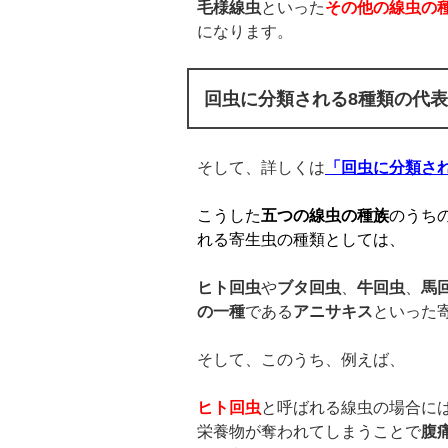
毛様線虫
といった
その他の線虫の
になります。
回虫に分類される8種類の代
そして、詳しくは
「回虫に分類さ
こうした
五つの線虫の種族
のうち
れる寄生虫の種類としては、
ヒト回虫
や
ブタ回虫
、
牛回虫
、
馬
の一種
である
アニサキス
といった
そして、このうち、例えば、
ヒト回虫
と呼ばれる線虫の場合に
栄養物が奪われてしまうことで
腹