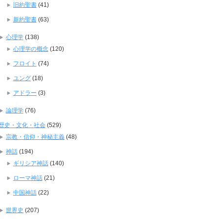
旧約聖書
(41)
新約聖書
(63)
心理学
(138)
心理学の概念
(120)
フロイト
(74)
ユング
(18)
アドラー
(3)
論理学
(76)
歴史・文化・社会
(529)
宗教・信仰・神秘主義
(48)
神話
(194)
ギリシア神話
(140)
ローマ神話
(21)
中国神話
(22)
世界史
(207)