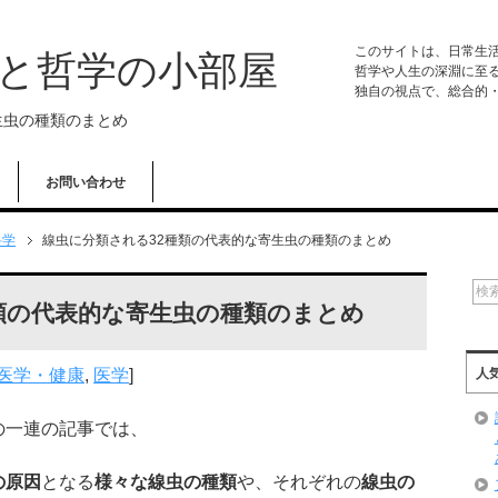
このサイトは、日常生
学と哲学の小部屋
哲学や人生の深淵に至
独自の視点で、総合的
生虫の種類のまとめ
お問い合わせ
科学
線虫に分類される32種類の代表的な寄生虫の種類のまとめ
類の代表的な寄生虫の種類のまとめ
医学・健康
,
医学
]
人
の一連の記事では、
の原因
となる
様々な線虫の種類
や、それぞれの
線虫の