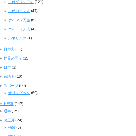
古代ギリシア史
(121)
古代ローマ史
(47)
ゲルマン民族
(8)
エルトリア人
(4)
ルネサンス
(1)
日本史
(11)
世界の国々
(35)
日本
(3)
言語学
(16)
スポーツ
(90)
オリンピック
(89)
年中行事
(147)
通年
(15)
お正月
(29)
福袋
(5)