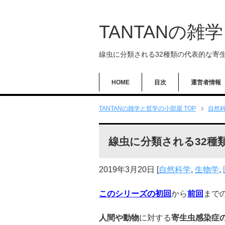
TANTANの雑
線虫に分類される32種類の代表的な寄
HOME
目次
運営者情報
TANTANの雑学と哲学の小部屋 TOP
自然
線虫に分類される32種
2019年3月20日
[
自然科学
,
生物学
,
このシリーズの初回
から
前回
まで
人間や動物
に対する
寄生虫感染症