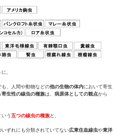
うに、
でも、人間や動物などの
他の生物の体内
において寄生
る
寄生性の線虫の種族
は、
病原体としての観点
から
という
五つの線虫の種族
と、
のいずれにも分類されていてない
広東住血線虫
や
東洋