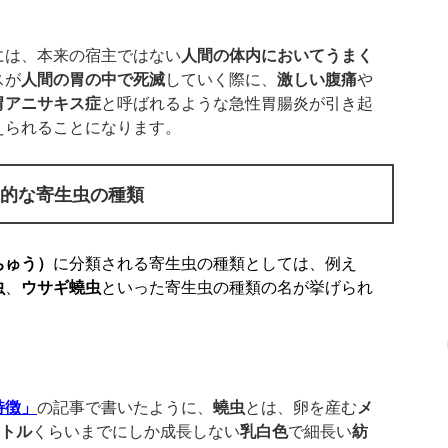
には、本来の宿主ではない
人間の体内においてうまく
スが
人間の胃の中で死滅
していく際に、
激しい腹痛
や
胃アニサキス症
と呼ばれるような急性胃腸炎が引き起
えられることになります。
表的な寄生虫の種類
ちゅう）
に分類される寄生虫の種類としては、例え
虫
、
ウサギ蟯虫
といった寄生虫の種類の名が挙げられ
特徴」
の記事で書いたように、
蟯虫
とは、卵を産む
メ
トル
くらいまでにしか成長しない
乳白色
で細長い
紡