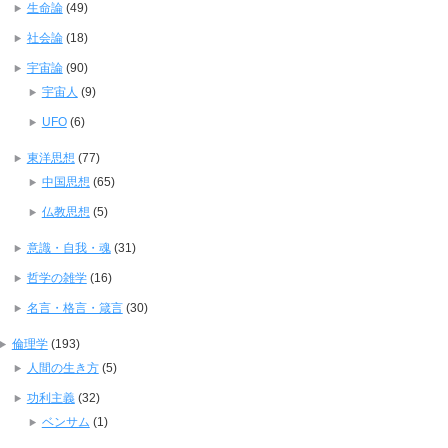
生命論
(49)
社会論
(18)
宇宙論
(90)
宇宙人
(9)
UFO
(6)
東洋思想
(77)
中国思想
(65)
仏教思想
(5)
意識・自我・魂
(31)
哲学の雑学
(16)
名言・格言・箴言
(30)
倫理学
(193)
人間の生き方
(5)
功利主義
(32)
ベンサム
(1)