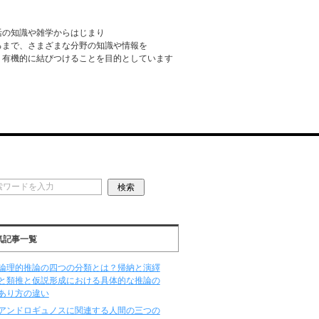
活の知識や雑学からはじまり
るまで、さまざまな分野の知識や情報を
・有機的に結びつけることを目的としています
気記事一覧
論理的推論の四つの分類とは？帰納と演繹
と類推と仮説形成における具体的な推論の
あり方の違い
アンドロギュノスに関連する人間の三つの