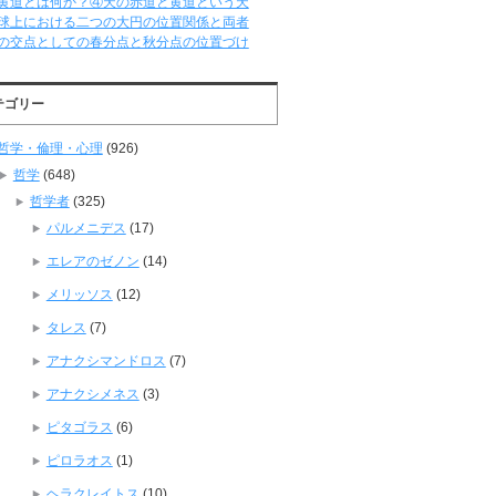
黄道とは何か？④天の赤道と黄道という天
球上における二つの大円の位置関係と両者
の交点としての春分点と秋分点の位置づけ
テゴリー
哲学・倫理・心理
(926)
哲学
(648)
哲学者
(325)
パルメニデス
(17)
エレアのゼノン
(14)
メリッソス
(12)
タレス
(7)
アナクシマンドロス
(7)
アナクシメネス
(3)
ピタゴラス
(6)
ピロラオス
(1)
ヘラクレイトス
(10)