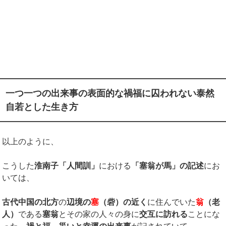
一つ一つの出来事の表面的な禍福に囚われない泰然
自若とした生き方
以上のように、
こうした
淮南子「人間訓」
における
「塞翁が馬」の記述
にお
いては、
古代中国の北方
の
辺境の
塞
（砦）の近く
に住んでいた
翁
（老
人）
である
塞翁
とその家の人々の身に
交互に訪れる
ことにな