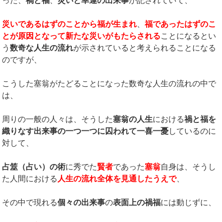
った、
禍と福
、
災いと幸運の出来事
が記されていて、
災いであるはずのことから福が生まれ
、
福であったはずのこ
とが原因となって新たな災いがもたらされる
ことになるとい
う
数奇な人生の流れ
が示されていると考えられることになる
のですが、
こうした塞翁がたどることになった数奇な人生の流れの中で
は、
周りの一般の人々は、そうした
塞翁の人生
における
禍と福を
織りなす出来事の一つ一つに囚われて一喜一憂
しているのに
対して、
占筮（占い）の術
に秀でた
賢者
であった
塞翁
自身は、そうし
た人間における
人生の流れ全体を見通したうえで
、
その中で現れる
個々の出来事
の
表面上の禍福
には動じずに、