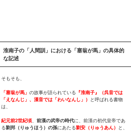
淮南子の「人間訓」における「塞翁が馬」の具体的
な記述
そもそも、
「塞翁が馬」
の故事が語られている
『
淮南子
』
（呉音では
「えなんじ」、漢音では「わいなんし」）
と呼ばれる書物
は、
紀元前2世紀頃
、
前漢の武帝の時代
に、前漢の初代皇帝であ
る
劉邦（りゅうほう）の孫
にあたる
劉安（りゅうあん）
と、