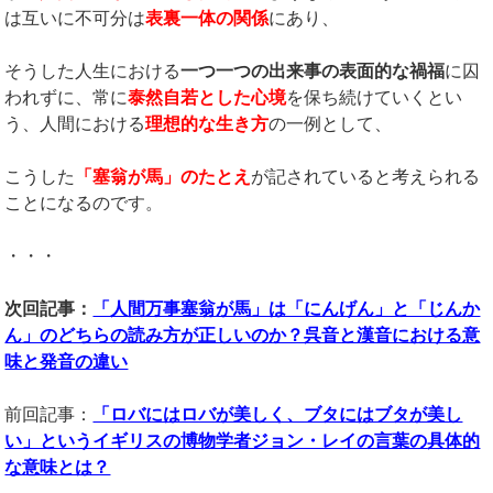
は互いに不可分は
表裏一体の関係
にあり、
そうした人生における
一つ一つの出来事の表面的な禍福
に囚
われずに、常に
泰然自若とした心境
を保ち続けていくとい
う、人間における
理想的な生き方
の一例として、
こうした
「塞翁が馬」のたとえ
が記されていると考えられる
ことになるのです。
・・・
次回記事：
「人間万事塞翁が馬」は「にんげん」と「じんか
ん」のどちらの読み方が正しいのか？呉音と漢音における意
味と発音の違い
前回記事：
「ロバにはロバが美しく、ブタにはブタが美し
い」というイギリスの博物学者ジョン・レイの言葉の
具体的
な
意味とは？