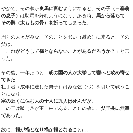
やがて、その家が
良馬に富む
ようになると、
その子（＝塞翁
の息子）
は騎馬を好むようになり、ある時、
馬から落ちて、
その
髀（太ももの
骨）を折ってしまった
。
周りの人々がみな、そのことを弔い（慰め）に来ると、その
父は、
「これがどうして福とならないことがあるだろうか？」
と言
った。
その後、一年たつと、
胡の国の人が大挙して塞へと攻め寄せ
てきた
。
壮丁者（成年に達した男子）はみな弦（弓）を引いて戦うこ
とになり、
塞の
近くに住む人の十人に九人は死んだ
が、
この子は跛（足が不自由であること）の故に、
父子共に無事
であった
。
故に、
福が禍となり禍が福となる
ことは、