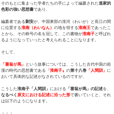
そのもとに集まった学者たちの手によって編纂された
道家的
色彩の強い思想書
であり、
編纂者である
劉安
が、中国東部の淮河（わいが）と長江の間
に位置する
淮南（わいなん）
の地を領する
淮南王
であったこ
とから、その称号の名を冠して、この書物が
淮南子
と呼ばれ
るようになっていったと考えられることになります。
そして、
「塞翁が馬」
という故事については、こうした古代中国の前
漢の時代の思想書である
『
淮南子』
の
第十八巻
「人間訓」
に
おいて具体的な記述がなされているのですが、
こうした
淮南子「人間訓」
における
「塞翁が馬」の記述
を、
なるべく
原文における記述に沿った形
で書いていくと、それ
は以下のようになります。
・・・