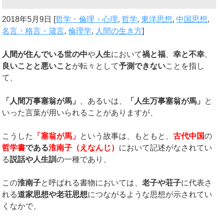
2018年5月9日
[
哲学・倫理・心理
,
哲学
,
東洋思想
,
中国思想
,
名言・格言・箴言
,
倫理学
,
人間の生き方
]
人間が住んでいる世の中
や
人生
において
禍と福
、
幸と不幸
、
良いことと悪いこと
が転々として
予測できない
ことを指し
て、
「人間万事塞翁が馬」
、あるいは、
「人生万事塞翁が馬」
と
いった言葉が用いられることがありますが、
こうした
「塞翁が馬」
という故事は、もともと、
古代中国
の
哲学書
である
淮南子（えなんじ）
において記述がなされてい
る
説話や人生訓
の一種であり、
この
淮南子
と呼ばれる書物においては、
老子や荘子
に代表さ
れる
道家思想や老荘思想
につながるような思想が示されてい
くなかで、