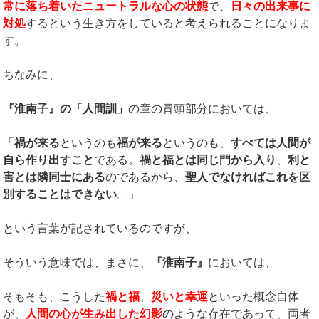
常に落ち着いたニュートラルな心の状態
で、
日々の出来事に
対処
するという生き方をしていると考えられることになりま
す。
ちなみに、
『淮南子』の
「人間訓」
の章の冒頭部分においては、
「
禍が来る
というのも
福が来る
というのも、
すべては人間が
自ら作り出すこと
である。
禍と福とは同じ門から入り
、
利と
害とは隣同士にある
のであるから、
聖人でなければこれを区
別することはできない
。」
という言葉が記されているのですが、
そういう意味では、まさに、
『淮南子』
においては、
そもそも、こうした
禍と福
、
災いと幸運
といった概念自体
が、
人間の心が生み出した幻影
のような存在であって、両者